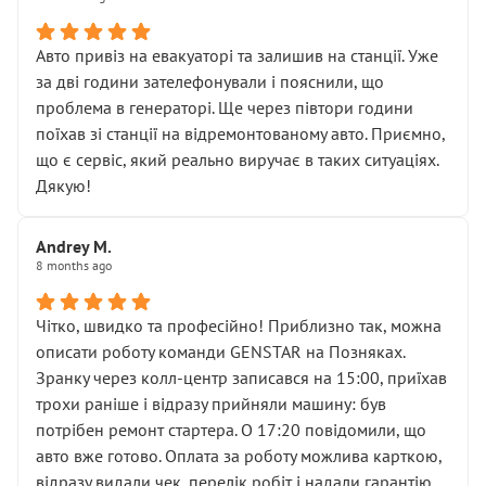
• сказали, що тепер “потрібно знімати колеса”
• що біля авто стояти вже не можна
• почали озвучувати купу додаткових робіт без
Авто привіз на евакуаторі та залишив на станції. Уже
чіткого пояснення
за дві години зателефонували і пояснили, що
( ну все зняли та доробили) дякую!
проблема в генераторі. Ще через півтори години
Окремий момент, який виглядає абсурдно:
поїхав зі станції на відремонтованому авто. Приємно,
мені заявили, що бачок гальмівної рідини потрібно
що є сервіс, який реально виручає в таких ситуаціях.
міняти разом із головним гальмівним циліндром у
Дякую!
зборі.
Для людини, яка хоча б трохи розуміється на техніці,
Andrey M.
це звучить як мінімум непрофесійно, а як максимум —
8 months ago
спроба продати дорогий вузол замість елементарних
ущільнювачів.
Чітко, швидко та професійно! Приблизно так, можна
Що прикро — це не перший мій візит. Раніше міняв у
описати роботу команди GENSTAR на Позняках.
вас стартер, і тоді сервіс наче справив хороше
Зранку через колл-центр записався на 15:00, приїхав
враження. Але згодом знайшов декілька гайок під
трохи раніше і відразу прийняли машину: був
лобовим склом. Мені пояснили, що це “старі гайки, які
потрібен ремонт стартера. О 17:20 повідомили, що
відкручували”, і попросили не хвилюватися. ( надіюсь
авто вже готово. Оплата за роботу можлива карткою,
новий власник, не застяг в полі))
відразу видали чек, перелік робіт і надали гарантію