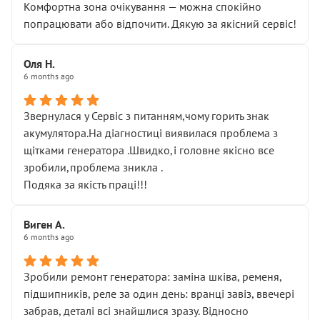
Комфортна зона очікування — можна спокійно
попрацювати або відпочити. Дякую за якісний сервіс!
Оля Н.
6 months ago
Звернулася у Сервіс з питанням,чому горить знак
акумулятора.На діагностиці виявилася проблема з
щітками генератора .Швидко,і головне якісно все
зробили,проблема зникла .
Подяка за якість праці!!!
Виген А.
6 months ago
Зробили ремонт генератора: заміна шківа, ременя,
підшипників, реле за один день: вранці завіз, ввечері
забрав, деталі всі знайшлися зразу. Відносно