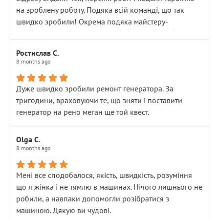
Але після нинішнього візиту такі дрібниці вже не
на зроблену роботу. Подяка всій команді, що так
здаються дрібницями.
швидко зробили! Окрема подяка майстеру-
Я — клієнт, який працює на довірі, і саме її цей сервіс
приймальнику Олександру: всі чітко та по суті.
серйозно підірвав.
Молодці! Однозначно буду радити своїм знайомим
Хотілося б більше:
Ростислав С.
звертатися до цього автосервісу.
8 months ago
• належної уваги до авто
• прозорості в роботах і рахунках
• реальної діагностики, а не формального
Дуже швидко зробили ремонт генератора. За
“подивились і поїхав”
тригодини, враховуючи те, що зняти і поставити
На жаль, складається враження, що сервіс працює не
генератор на рено меган ще той квест.
на якість, а “аби швидше і дорожче”. Саме це і псує
загальне враження та бажання повертатися.
Olga С.
Стосовно комунікації - все добре
8 months ago
Мені все сподобалося, якість, швидкість, розуміння
що я жінка і не тямлю в машинах. Нічого лишнього не
робили, а навпаки допомогли розібратися з
машиною. Дякую ви чудові.