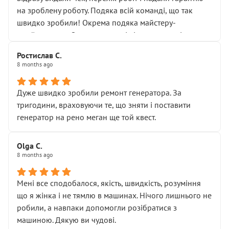
Але після нинішнього візиту такі дрібниці вже не
на зроблену роботу. Подяка всій команді, що так
здаються дрібницями.
швидко зробили! Окрема подяка майстеру-
Я — клієнт, який працює на довірі, і саме її цей сервіс
приймальнику Олександру: всі чітко та по суті.
серйозно підірвав.
Молодці! Однозначно буду радити своїм знайомим
Хотілося б більше:
Ростислав С.
звертатися до цього автосервісу.
8 months ago
• належної уваги до авто
• прозорості в роботах і рахунках
• реальної діагностики, а не формального
Дуже швидко зробили ремонт генератора. За
“подивились і поїхав”
тригодини, враховуючи те, що зняти і поставити
На жаль, складається враження, що сервіс працює не
генератор на рено меган ще той квест.
на якість, а “аби швидше і дорожче”. Саме це і псує
загальне враження та бажання повертатися.
Olga С.
Стосовно комунікації - все добре
8 months ago
Мені все сподобалося, якість, швидкість, розуміння
що я жінка і не тямлю в машинах. Нічого лишнього не
робили, а навпаки допомогли розібратися з
машиною. Дякую ви чудові.