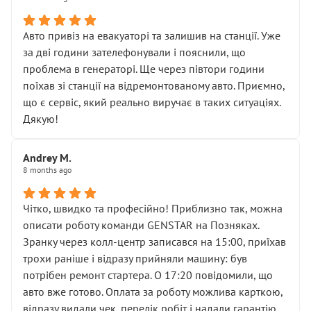
• сказали, що тепер “потрібно знімати колеса”
• що біля авто стояти вже не можна
• почали озвучувати купу додаткових робіт без
Авто привіз на евакуаторі та залишив на станції. Уже
чіткого пояснення
за дві години зателефонували і пояснили, що
( ну все зняли та доробили) дякую!
проблема в генераторі. Ще через півтори години
Окремий момент, який виглядає абсурдно:
поїхав зі станції на відремонтованому авто. Приємно,
мені заявили, що бачок гальмівної рідини потрібно
що є сервіс, який реально виручає в таких ситуаціях.
міняти разом із головним гальмівним циліндром у
Дякую!
зборі.
Для людини, яка хоча б трохи розуміється на техніці,
Andrey M.
це звучить як мінімум непрофесійно, а як максимум —
8 months ago
спроба продати дорогий вузол замість елементарних
ущільнювачів.
Чітко, швидко та професійно! Приблизно так, можна
Що прикро — це не перший мій візит. Раніше міняв у
описати роботу команди GENSTAR на Позняках.
вас стартер, і тоді сервіс наче справив хороше
Зранку через колл-центр записався на 15:00, приїхав
враження. Але згодом знайшов декілька гайок під
трохи раніше і відразу прийняли машину: був
лобовим склом. Мені пояснили, що це “старі гайки, які
потрібен ремонт стартера. О 17:20 повідомили, що
відкручували”, і попросили не хвилюватися. ( надіюсь
авто вже готово. Оплата за роботу можлива карткою,
новий власник, не застяг в полі))
відразу видали чек, перелік робіт і надали гарантію