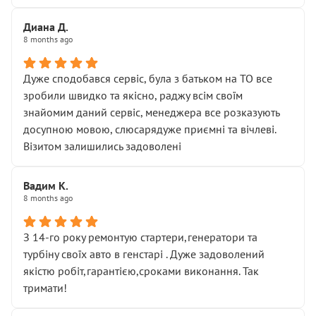
Диана Д.
8 months ago
Дуже сподобався сервіс, була з батьком на ТО все
зробили швидко та якісно, раджу всім своїм
знайомим даний сервіс, менеджера все розказують
досупною мовою, слюсарядуже приємні та вічлеві.
Візитом залишились задоволені
Вадим К.
8 months ago
З 14-го року ремонтую стартери,генератори та
турбіну своїх авто в генстарі . Дуже задоволений
якістю робіт,гарантією,сроками виконання. Так
тримати!