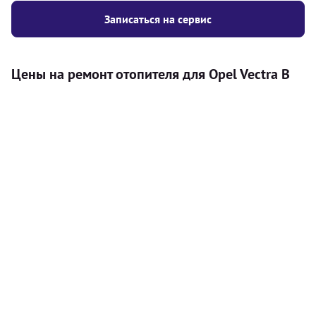
Записаться на сервис
Цены на ремонт отопителя для Opel Vectra B
Услуга
Цена
Автономный отопитель
Бесплатный расчет цены установки
Безкоштовно
автономного отопителя
Установка воздушного автономного
8000
грн
отопителя
Установка жидкостного
10000
грн