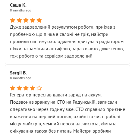
Саша К.
8 months ago
Дуже задоволений результатом роботи, приїхав з
проблемою що пічка в салоні не гріє, майстри
промили систему охолодження двигуна з радіатором
пічки, та замінили антифриз, зараз в авто дуже тепло,
тож роботою та сервісом задоволений
Sergii B.
8 months ago
Генератор перестав давати заряд на аккум.
Подзвонив зранку на СТО на Радунській, записали
оперативно через годину вже. СТО справило приємне
враження на перший погляд, охайні та чисті робочі
місця майстрів, чемний персонал, чистота, кімната
очікування також без питань. Майстри зробили