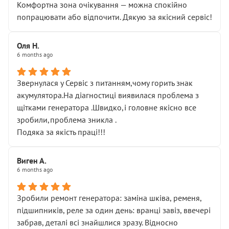
Комфортна зона очікування — можна спокійно
попрацювати або відпочити. Дякую за якісний сервіс!
Оля Н.
6 months ago
Звернулася у Сервіс з питанням,чому горить знак
акумулятора.На діагностиці виявилася проблема з
щітками генератора .Швидко,і головне якісно все
зробили,проблема зникла .
Подяка за якість праці!!!
Виген А.
6 months ago
Зробили ремонт генератора: заміна шківа, ременя,
підшипників, реле за один день: вранці завіз, ввечері
забрав, деталі всі знайшлися зразу. Відносно