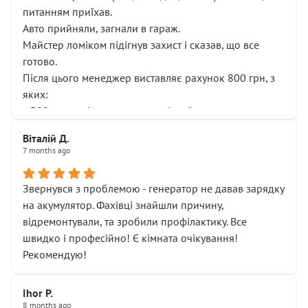
питанням приїхав.
Авто прийняли, загнали в гараж.
Майстер ломіком підігнув захист і сказав, що все
готово.
Після цього менеджер виставляє рахунок 800 грн, з
яких:
• 300 грн — діагностика гальмівної системи
• 500 грн — діагностика ходової, яку я НЕ замовляв і
Віталій Д.
НЕ погоджував
7 months ago
Я оплатив, але одразу звернув увагу, що це нав’язана
послуга. Тим більше, я був поруч і жодної реальної
Звернувся з проблемою - генератор не давав зарядку
діагностики ходової не проводилось. Після
на акумулятор. Фахівці знайшли причину,
зауваження гроші за цю “послугу” повернули, що
відремонтували, та зробили профілактику. Все
лише підтвердило мою правоту.
швидко і професійно! Є кімната очікування!
Але головне — я виїжджаю з боксу, і скрип у гальмах
Рекомендую!
залишився таким самим, як і був. Тобто оплачена
“діагностика гальм” фактично нічого не дала.
Далі ситуація тільки погіршилась:
Ihor P.
8 months ago