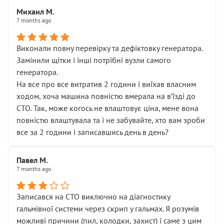
Михаил М.
7 months ago
Виконали повну перевірку та дефіктовку генератора.
Замінили щітки і інші потрібні вузли самого
генератора.
На все про все витратив 2 години і виїхав власним
ходом, хоча машина повністю вмерала на вʼїзді до
СТО. Так, може когось не влаштовує ціна, мене вона
повністю влаштувала та і не забувайте, хто вам зроби
все за 2 години і записавшись день в день?
Павел М.
7 months ago
Записався на СТО виключно на діагностику
гальмівної системи через скрип у гальмах. Я розумів
можливі причини (пил, колодки, захист) і саме з цим