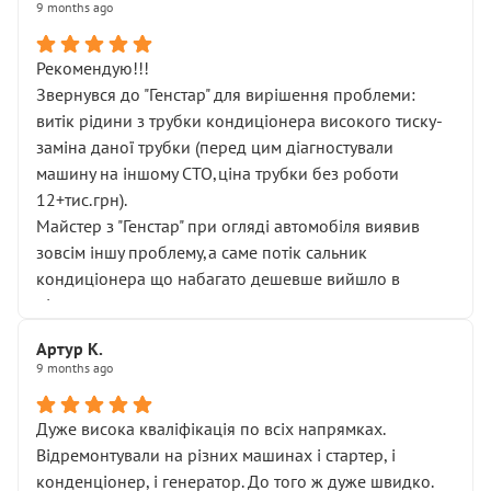
9 months ago
Рекомендую!!!
Звернувся до "Генстар" для вирішення проблеми:
витік рідини з трубки кондиціонера високого тиску-
заміна даної трубки (перед цим діагностували
машину на іншому СТО,ціна трубки без роботи
12+тис.грн).
Майстер з "Генстар" при огляді автомобіля виявив
зовсім іншу проблему,а саме потік сальник
кондиціонера що набагато дешевше вийшло в
підсумку.
Дуже дякую за швидкий і професійний ремонт!
Артур К.
9 months ago
Дуже висока кваліфікація по всіх напрямках.
Відремонтували на різних машинах і стартер, і
конденціонер, і генератор. До того ж дуже швидко.