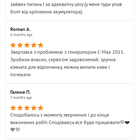
зайвих питань і за адекватну ціну (у мене туди упав
болт від кріплення акумулятора).
Roman A.
6 months ago
Звертався з проблемою з генератором C-Max 2011.
Зробили вчасно, сервісом задоволений; зручна
кімната для відпочинку, можна випити кави і
почекати
Галина П.
7 months ago
Сподобалось з моменту звернення і до кінця
виконаних робіт. Сподіваюсь все буде працювати🫶❤️
💙💛