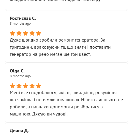
Я — клієнт, який працює на довірі, і саме її цей сервіс
приймальнику Олександру: всі чітко та по суті.
серйозно підірвав.
Молодці! Однозначно буду радити своїм знайомим
Хотілося б більше:
Ростислав С.
звертатися до цього автосервісу.
8 months ago
• належної уваги до авто
• прозорості в роботах і рахунках
• реальної діагностики, а не формального
Дуже швидко зробили ремонт генератора. За
“подивились і поїхав”
тригодини, враховуючи те, що зняти і поставити
На жаль, складається враження, що сервіс працює не
генератор на рено меган ще той квест.
на якість, а “аби швидше і дорожче”. Саме це і псує
загальне враження та бажання повертатися.
Olga С.
Стосовно комунікації - все добре
8 months ago
Мені все сподобалося, якість, швидкість, розуміння
що я жінка і не тямлю в машинах. Нічого лишнього не
робили, а навпаки допомогли розібратися з
машиною. Дякую ви чудові.
Диана Д.