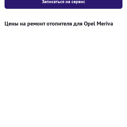
Записаться на сервис
Цены на ремонт отопителя для Opel Meriva
Услуга
Цена
Автономный отопитель
Бесплатный расчет цены установки
Безкоштовно
автономного отопителя
Установка воздушного автономного
8000
грн
отопителя
Установка жидкостного
10000
грн
автономного отопителя