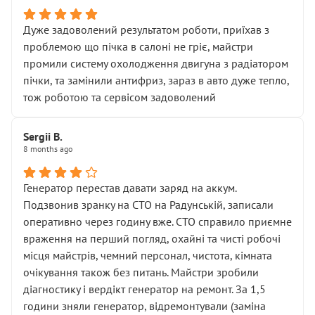
Дуже задоволений результатом роботи, приїхав з
проблемою що пічка в салоні не гріє, майстри
промили систему охолодження двигуна з радіатором
пічки, та замінили антифриз, зараз в авто дуже тепло,
тож роботою та сервісом задоволений
Sergii B.
8 months ago
Генератор перестав давати заряд на аккум.
Подзвонив зранку на СТО на Радунській, записали
оперативно через годину вже. СТО справило приємне
враження на перший погляд, охайні та чисті робочі
місця майстрів, чемний персонал, чистота, кімната
очікування також без питань. Майстри зробили
діагностику і вердікт генератор на ремонт. За 1,5
години зняли генератор, відремонтували (заміна