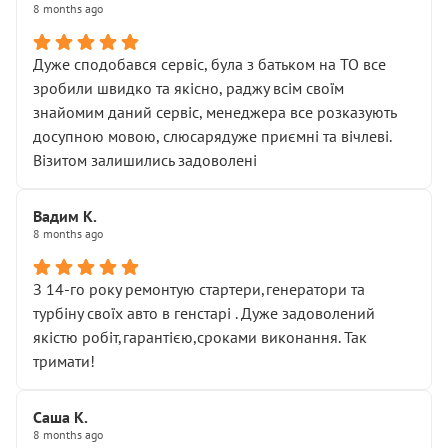
8 months ago
Дуже сподобався сервіс, була з батьком на ТО все
зробили швидко та якісно, раджу всім своїм
знайомим даний сервіс, менеджера все розказують
досупною мовою, слюсарядуже приємні та вічлеві.
Візитом залишились задоволені
Вадим К.
8 months ago
З 14-го року ремонтую стартери,генератори та
турбіну своїх авто в генстарі . Дуже задоволений
якістю робіт,гарантією,сроками виконання. Так
тримати!
Саша К.
8 months ago