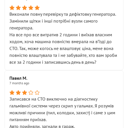
Виконали повну перевірку та дефіктовку генератора.
Замінили щітки і інші потрібні вузли самого
генератора.
На все про все витратив 2 години і виїхав власним
ходом, хоча машина повністю вмерала на вʼїзді до
СТО. Так, може когось не влаштовує ціна, мене вона
повністю влаштувала та і не забувайте, хто вам зроби
все за 2 години і записавшись день в день?
Павел М.
7 months ago
Записався на СТО виключно на діагностику
гальмівної системи через скрип у гальмах. Я розумів
можливі причини (пил, колодки, захист) і саме з цим
питанням приїхав.
Авто прийняли, загнали в гараж.