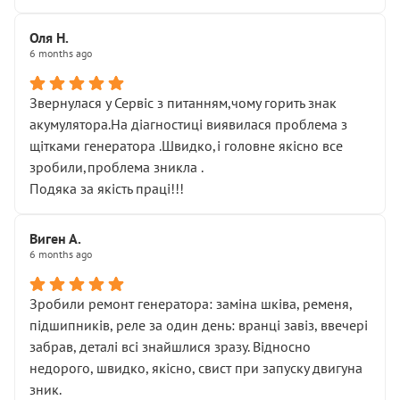
Оля Н.
6 months ago
Звернулася у Сервіс з питанням,чому горить знак
акумулятора.На діагностиці виявилася проблема з
щітками генератора .Швидко,і головне якісно все
зробили,проблема зникла .
Подяка за якість праці!!!
Виген А.
6 months ago
Зробили ремонт генератора: заміна шківа, ременя,
підшипників, реле за один день: вранці завіз, ввечері
забрав, деталі всі знайшлися зразу. Відносно
недорого, швидко, якісно, свист при запуску двигуна
зник.