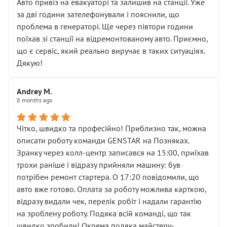
• почали озвучувати купу додаткових робіт без
Авто привіз на евакуаторі та залишив на станції. Уже
чіткого пояснення
за дві години зателефонували і пояснили, що
( ну все зняли та доробили) дякую!
проблема в генераторі. Ще через півтори години
Окремий момент, який виглядає абсурдно:
поїхав зі станції на відремонтованому авто. Приємно,
мені заявили, що бачок гальмівної рідини потрібно
що є сервіс, який реально виручає в таких ситуаціях.
міняти разом із головним гальмівним циліндром у
Дякую!
зборі.
Для людини, яка хоча б трохи розуміється на техніці,
Andrey M.
це звучить як мінімум непрофесійно, а як максимум —
8 months ago
спроба продати дорогий вузол замість елементарних
ущільнювачів.
Чітко, швидко та професійно! Приблизно так, можна
Що прикро — це не перший мій візит. Раніше міняв у
описати роботу команди GENSTAR на Позняках.
вас стартер, і тоді сервіс наче справив хороше
Зранку через колл-центр записався на 15:00, приїхав
враження. Але згодом знайшов декілька гайок під
трохи раніше і відразу прийняли машину: був
лобовим склом. Мені пояснили, що це “старі гайки, які
потрібен ремонт стартера. О 17:20 повідомили, що
відкручували”, і попросили не хвилюватися. ( надіюсь
авто вже готово. Оплата за роботу можлива карткою,
новий власник, не застяг в полі))
відразу видали чек, перелік робіт і надали гарантію
Але після нинішнього візиту такі дрібниці вже не
на зроблену роботу. Подяка всій команді, що так
здаються дрібницями.
швидко зробили! Окрема подяка майстеру-