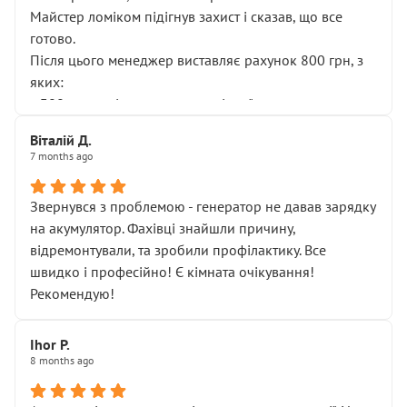
Майстер ломіком підігнув захист і сказав, що все
готово.
Після цього менеджер виставляє рахунок 800 грн, з
яких:
• 300 грн — діагностика гальмівної системи
• 500 грн — діагностика ходової, яку я НЕ замовляв і
Віталій Д.
НЕ погоджував
7 months ago
Я оплатив, але одразу звернув увагу, що це нав’язана
послуга. Тим більше, я був поруч і жодної реальної
Звернувся з проблемою - генератор не давав зарядку
діагностики ходової не проводилось. Після
на акумулятор. Фахівці знайшли причину,
зауваження гроші за цю “послугу” повернули, що
відремонтували, та зробили профілактику. Все
лише підтвердило мою правоту.
швидко і професійно! Є кімната очікування!
Але головне — я виїжджаю з боксу, і скрип у гальмах
Рекомендую!
залишився таким самим, як і був. Тобто оплачена
“діагностика гальм” фактично нічого не дала.
Далі ситуація тільки погіршилась:
Ihor P.
8 months ago
• сказали, що тепер “потрібно знімати колеса”
• що біля авто стояти вже не можна