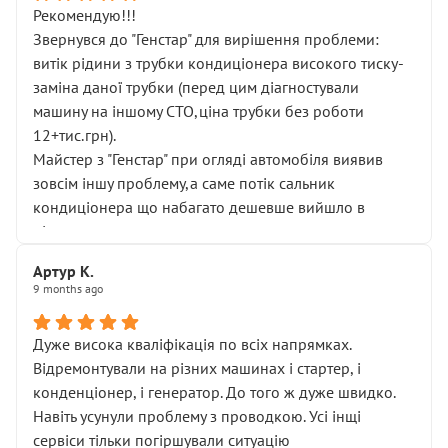
Рекомендую!!!
Звернувся до "Генстар" для вирішення проблеми:
витік рідини з трубки кондиціонера високого тиску-
заміна даної трубки (перед цим діагностували
машину на іншому СТО,ціна трубки без роботи
12+тис.грн).
Майстер з "Генстар" при огляді автомобіля виявив
зовсім іншу проблему,а саме потік сальник
кондиціонера що набагато дешевше вийшло в
підсумку.
Дуже дякую за швидкий і професійний ремонт!
Артур К.
9 months ago
Дуже висока кваліфікація по всіх напрямках.
Відремонтували на різних машинах і стартер, і
конденціонер, і генератор. До того ж дуже швидко.
Навіть усунули проблему з проводкою. Усі інщі
сервіси тільки погіршували ситуацію