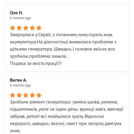
Оля Н.
6 months ago
Звернулася у Сервіс з питанням,чому горить знак
акумулятора.На діагностиці виявилася проблема з
щітками генератора .Швидко,і головне якісно все
зробили,проблема зникла .
Подяка за якість праці!!!
Виген А.
6 months ago
Зробили ремонт генератора: заміна шківа, ременя,
підшипників, реле за один день: вранці завіз, ввечері
забрав, деталі всі знайшлися зразу. Відносно
недорого, швидко, якісно, свист при запуску двигуна
зник.