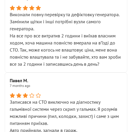
Виконали повну перевірку та дефіктовку генератора.
Замінили щітки і інші потрібні вузли самого
генератора.
На все про все витратив 2 години і виїхав власним
ходом, хоча машина повністю вмерала на вʼїзді до
СТО. Так, може когось не влаштовує ціна, мене вона
повністю влаштувала та і не забувайте, хто вам зроби
все за 2 години і записавшись день в день?
Павел М.
7 months ago
Записався на СТО виключно на діагностику
гальмівної системи через скрип у гальмах. Я розумів
можливі причини (пил, колодки, захист) і саме з цим
питанням приїхав.
Авто прийняли, загнали в гараж.