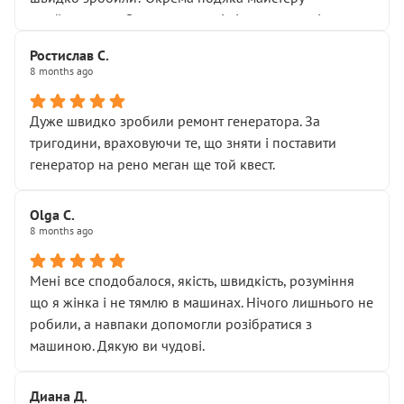
Я — клієнт, який працює на довірі, і саме її цей сервіс
приймальнику Олександру: всі чітко та по суті.
серйозно підірвав.
Молодці! Однозначно буду радити своїм знайомим
Хотілося б більше:
Ростислав С.
звертатися до цього автосервісу.
8 months ago
• належної уваги до авто
• прозорості в роботах і рахунках
• реальної діагностики, а не формального
Дуже швидко зробили ремонт генератора. За
“подивились і поїхав”
тригодини, враховуючи те, що зняти і поставити
На жаль, складається враження, що сервіс працює не
генератор на рено меган ще той квест.
на якість, а “аби швидше і дорожче”. Саме це і псує
загальне враження та бажання повертатися.
Olga С.
Стосовно комунікації - все добре
8 months ago
Мені все сподобалося, якість, швидкість, розуміння
що я жінка і не тямлю в машинах. Нічого лишнього не
робили, а навпаки допомогли розібратися з
машиною. Дякую ви чудові.
Диана Д.