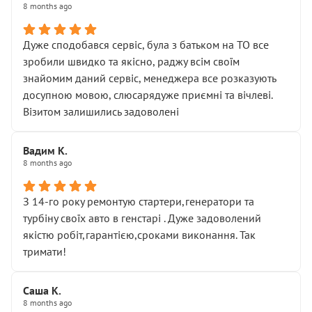
8 months ago
Дуже сподобався сервіс, була з батьком на ТО все
зробили швидко та якісно, раджу всім своїм
знайомим даний сервіс, менеджера все розказують
досупною мовою, слюсарядуже приємні та вічлеві.
Візитом залишились задоволені
Вадим К.
8 months ago
З 14-го року ремонтую стартери,генератори та
турбіну своїх авто в генстарі . Дуже задоволений
якістю робіт,гарантією,сроками виконання. Так
тримати!
Саша К.
8 months ago