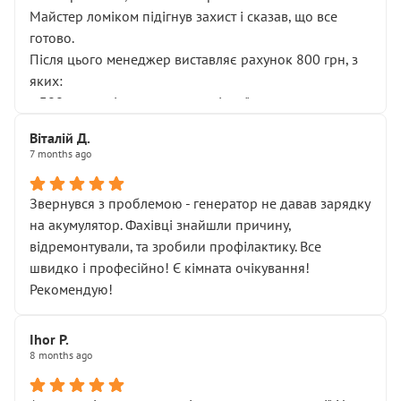
Майстер ломіком підігнув захист і сказав, що все
готово.
Після цього менеджер виставляє рахунок 800 грн, з
яких:
• 300 грн — діагностика гальмівної системи
• 500 грн — діагностика ходової, яку я НЕ замовляв і
Віталій Д.
НЕ погоджував
7 months ago
Я оплатив, але одразу звернув увагу, що це нав’язана
послуга. Тим більше, я був поруч і жодної реальної
Звернувся з проблемою - генератор не давав зарядку
діагностики ходової не проводилось. Після
на акумулятор. Фахівці знайшли причину,
зауваження гроші за цю “послугу” повернули, що
відремонтували, та зробили профілактику. Все
лише підтвердило мою правоту.
швидко і професійно! Є кімната очікування!
Але головне — я виїжджаю з боксу, і скрип у гальмах
Рекомендую!
залишився таким самим, як і був. Тобто оплачена
“діагностика гальм” фактично нічого не дала.
Далі ситуація тільки погіршилась:
Ihor P.
8 months ago
• сказали, що тепер “потрібно знімати колеса”
• що біля авто стояти вже не можна