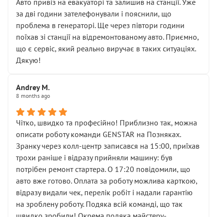
• почали озвучувати купу додаткових робіт без
Авто привіз на евакуаторі та залишив на станції. Уже
чіткого пояснення
за дві години зателефонували і пояснили, що
( ну все зняли та доробили) дякую!
проблема в генераторі. Ще через півтори години
Окремий момент, який виглядає абсурдно:
поїхав зі станції на відремонтованому авто. Приємно,
мені заявили, що бачок гальмівної рідини потрібно
що є сервіс, який реально виручає в таких ситуаціях.
міняти разом із головним гальмівним циліндром у
Дякую!
зборі.
Для людини, яка хоча б трохи розуміється на техніці,
Andrey M.
це звучить як мінімум непрофесійно, а як максимум —
8 months ago
спроба продати дорогий вузол замість елементарних
ущільнювачів.
Чітко, швидко та професійно! Приблизно так, можна
Що прикро — це не перший мій візит. Раніше міняв у
описати роботу команди GENSTAR на Позняках.
вас стартер, і тоді сервіс наче справив хороше
Зранку через колл-центр записався на 15:00, приїхав
враження. Але згодом знайшов декілька гайок під
трохи раніше і відразу прийняли машину: був
лобовим склом. Мені пояснили, що це “старі гайки, які
потрібен ремонт стартера. О 17:20 повідомили, що
відкручували”, і попросили не хвилюватися. ( надіюсь
авто вже готово. Оплата за роботу можлива карткою,
новий власник, не застяг в полі))
відразу видали чек, перелік робіт і надали гарантію
Але після нинішнього візиту такі дрібниці вже не
на зроблену роботу. Подяка всій команді, що так
здаються дрібницями.
швидко зробили! Окрема подяка майстеру-