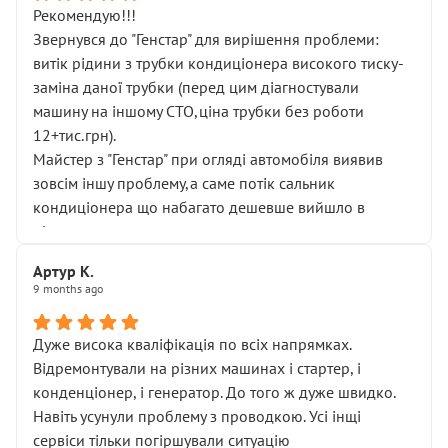
Рекомендую!!!
Звернувся до "Генстар" для вирішення проблеми:
витік рідини з трубки кондиціонера високого тиску-
заміна даної трубки (перед цим діагностували
машину на іншому СТО,ціна трубки без роботи
12+тис.грн).
Майстер з "Генстар" при огляді автомобіля виявив
зовсім іншу проблему,а саме потік сальник
кондиціонера що набагато дешевше вийшло в
підсумку.
Дуже дякую за швидкий і професійний ремонт!
Артур К.
9 months ago
Дуже висока кваліфікація по всіх напрямках.
Відремонтували на різних машинах і стартер, і
конденціонер, і генератор. До того ж дуже швидко.
Навіть усунули проблему з проводкою. Усі інщі
сервіси тільки погіршували ситуацію