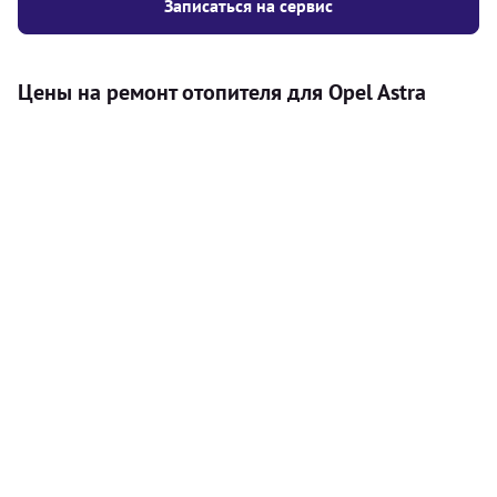
Записаться на сервис
Цены на ремонт отопителя для Opel Astra
Услуга
Цена
Автономный отопитель
Бесплатный расчет цены установки
Безкоштовно
автономного отопителя
Установка воздушного автономного
8000
грн
отопителя
Установка жидкостного
10000
грн
автономного отопителя