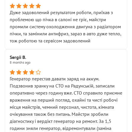
Дуже задоволений результатом роботи, приїхав з
проблемою що пічка в салоні не гріє, майстри
промили систему охолодження двигуна з радіатором
пічки, та замінили антифриз, зараз в авто дуже тепло,
тож роботою та сервісом задоволений
Sergii B.
8 months ago
Генератор перестав давати заряд на аккум.
Подзвонив зранку на СТО на Радунській, записали
оперативно через годину вже. СТО справило приємне
враження на перший погляд, охайні та чисті робочі
місця майстрів, чемний персонал, чистота, кімната
очікування також без питань. Майстри зробили
діагностику і вердікт генератор на ремонт. За 1,5
години зняли генератор, відремонтували (заміна