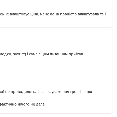
сь не влаштовує ціна, мене вона повністю влаштувала та і
одки, захист) і саме з цим питанням приїхав.
ової не проводилось. Після зауваження гроші за цю
 фактично нічого не дала.