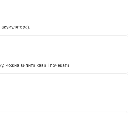
 акумулятора).
у, можна випити кави і почекати