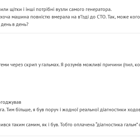
или щітки і інші потрібні вузли самого генератора.
 хоча машина повністю вмерала на вʼїзді до СТО. Так, може кого
 день в день?
еми через скрип у гальмах. Я розумів можливі причини (пил, кол
погоджував
уга. Тим більше, я був поруч і жодної реальної діагностики ход
ився таким самим, як і був. Тобто оплачена “діагностика гальм”