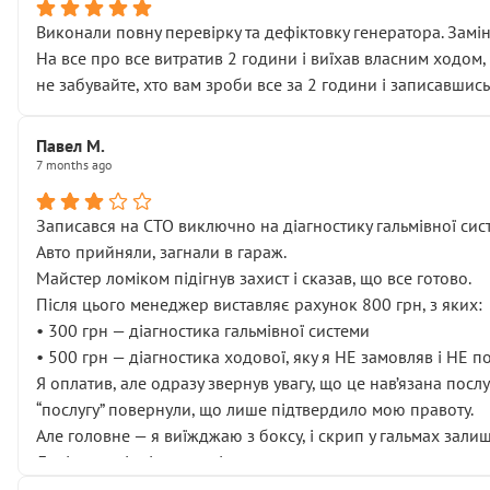
Виконали повну перевірку та дефіктовку генератора. Замін
На все про все витратив 2 години і виїхав власним ходом,
не забувайте, хто вам зроби все за 2 години і записавшись
Павел М.
7 months ago
Записався на СТО виключно на діагностику гальмівної сист
Авто прийняли, загнали в гараж.
Майстер ломіком підігнув захист і сказав, що все готово.
Після цього менеджер виставляє рахунок 800 грн, з яких:
• 300 грн — діагностика гальмівної системи
• 500 грн — діагностика ходової, яку я НЕ замовляв і НЕ 
Я оплатив, але одразу звернув увагу, що це нав’язана посл
“послугу” повернули, що лише підтвердило мою правоту.
Але головне — я виїжджаю з боксу, і скрип у гальмах залиш
Далі ситуація тільки погіршилась:
• сказали, що тепер “потрібно знімати колеса”