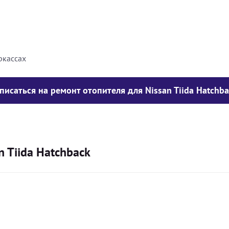
8000
грн
10000
грн
ркассах
писаться на ремонт отопителя для Nissan Tiida Hatchb
 Tiida Hatchback