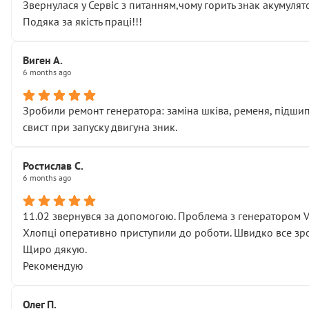
Звернулася у Сервіс з питанням,чому горить знак акумуля
Подяка за якість праці!!!
Виген А.
6 months ago
Зробили ремонт генератора: заміна шківа, ременя, підшипни
свист при запуску двигуна зник.
Ростислав С.
6 months ago
11.02 звернувся за допомогою. Проблема з генератором 
Хлопці оперативно приступили до роботи. Швидко все зро
Щиро дякую.
Рекомендую
Олег П.