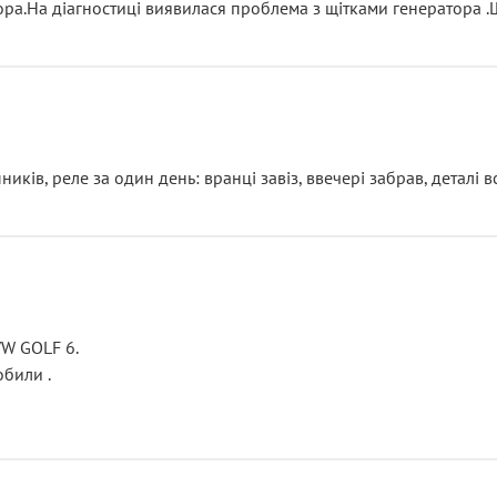
тора.На діагностиці виявилася проблема з щітками генератора 
ків, реле за один день: вранці завіз, ввечері забрав, деталі в
VW GOLF 6.
били .