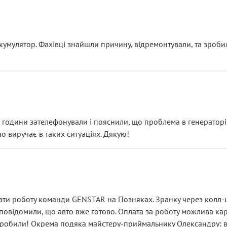
ояснення
кумулятор. Фахівці знайшли причину, відремонтували, та зроби
 разом із головним гальмівним циліндром у зборі.
звучить як мінімум непрофесійно, а як максимум — спроба прод
тартер, і тоді сервіс наче справив хороше враження. Але згодо
и не хвилюватися. ( надіюсь новий власник, не застяг в полі))
я дрібницями.
йозно підірвав.
ві години зателефонували і пояснили, що проблема в генераторі.
о виручає в таких ситуаціях. Дякую!
їхав”
ість, а “аби швидше і дорожче”. Саме це і псує загальне вражен
ти роботу команди GENSTAR на Позняках. Зранку через колл-це
овідомили, що авто вже готово. Оплата за роботу можлива карт
зробили! Окрема подяка майстеру-приймальнику Олександру: всі