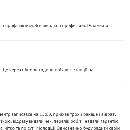
ли профілактику. Все швидко і професійно! Є кімната
ати дорогий вузол замість елементарних ущільнювачів.
м знайшов декілька гайок під лобовим склом. Мені
 Ще через півтори години поїхав зі станції на
ня та бажання повертатися.
нтр записався на 15:00, приїхав трохи раніше і відразу
кою, відразу видали чек, перелік робіт і надали гарантію
 чітко та по суті. Молодці! Однозначно буду радити своїм