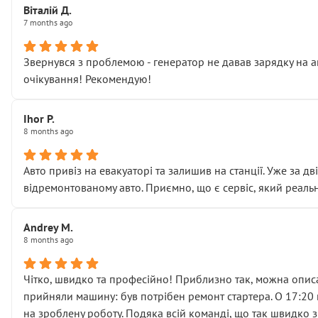
Віталій Д.
• що біля авто стояти вже не можна
7 months ago
• почали озвучувати купу додаткових робіт без чіткого п
( ну все зняли та доробили) дякую!
Звернувся з проблемою - генератор не давав зарядку на а
Окремий момент, який виглядає абсурдно:
очікування! Рекомендую!
мені заявили, що бачок гальмівної рідини потрібно міняти
Для людини, яка хоча б трохи розуміється на техніці, це 
Що прикро — це не перший мій візит. Раніше міняв у вас с
Ihor P.
8 months ago
пояснили, що це “старі гайки, які відкручували”, і попросил
Але після нинішнього візиту такі дрібниці вже не здаютьс
Я — клієнт, який працює на довірі, і саме її цей сервіс сер
Авто привіз на евакуаторі та залишив на станції. Уже за д
Хотілося б більше:
відремонтованому авто. Приємно, що є сервіс, який реальн
• належної уваги до авто
• прозорості в роботах і рахунках
Andrey M.
• реальної діагностики, а не формального “подивились і по
8 months ago
На жаль, складається враження, що сервіс працює не на як
Стосовно комунікації - все добре
Чітко, швидко та професійно! Приблизно так, можна описа
прийняли машину: був потрібен ремонт стартера. О 17:20 п
на зроблену роботу. Подяка всій команді, що так швидко 