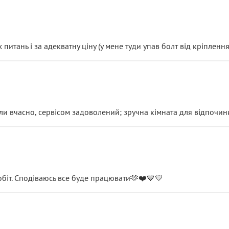
итань і за адекватну ціну (у мене туди упав болт від кріплення
и вчасно, сервісом задоволений; зручна кімната для відпочинк
обіт. Сподіваюсь все буде працювати🫶❤️💙💛