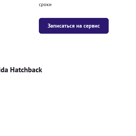
сроки
Записаться на сервис
ida Hatchback
Цена
я
Безкоштовно