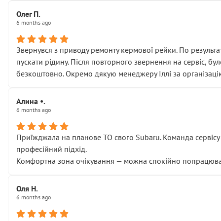
Олег П.
6 months ago
Звернувся з приводу ремонту кермової рейки. По результат
пускати рідину. Після повторного звернення на сервіс, бу
безкоштовно. Окремо дякую менеджеру Іллі за організаці
Алина •.
6 months ago
Приїжджала на планове ТО свого Subaru. Команда сервісу п
професійний підхід.
Комфортна зона очікування — можна спокійно попрацювати
Оля Н.
6 months ago