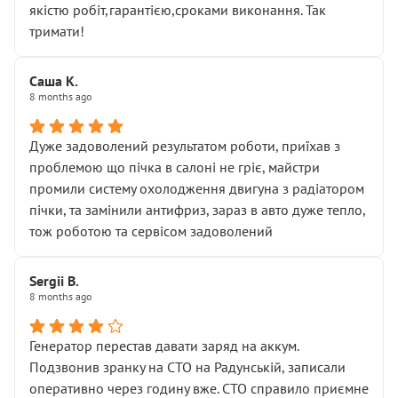
якістю робіт,гарантією,сроками виконання. Так
тримати!
Саша К.
8 months ago
Дуже задоволений результатом роботи, приїхав з
проблемою що пічка в салоні не гріє, майстри
промили систему охолодження двигуна з радіатором
пічки, та замінили антифриз, зараз в авто дуже тепло,
тож роботою та сервісом задоволений
Sergii B.
8 months ago
Генератор перестав давати заряд на аккум.
Подзвонив зранку на СТО на Радунській, записали
оперативно через годину вже. СТО справило приємне