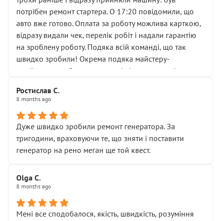
лобовим склом. Мені пояснили, що це “старі гайки, які
потрібен ремонт стартера. О 17:20 повідомили, що
відкручували”, і попросили не хвилюватися. ( надіюсь
авто вже готово. Оплата за роботу можлива карткою,
новий власник, не застяг в полі))
відразу видали чек, перелік робіт і надали гарантію
Але після нинішнього візиту такі дрібниці вже не
на зроблену роботу. Подяка всій команді, що так
здаються дрібницями.
швидко зробили! Окрема подяка майстеру-
Я — клієнт, який працює на довірі, і саме її цей сервіс
приймальнику Олександру: всі чітко та по суті.
серйозно підірвав.
Молодці! Однозначно буду радити своїм знайомим
Хотілося б більше:
Ростислав С.
звертатися до цього автосервісу.
8 months ago
• належної уваги до авто
• прозорості в роботах і рахунках
• реальної діагностики, а не формального
Дуже швидко зробили ремонт генератора. За
“подивились і поїхав”
тригодини, враховуючи те, що зняти і поставити
На жаль, складається враження, що сервіс працює не
генератор на рено меган ще той квест.
на якість, а “аби швидше і дорожче”. Саме це і псує
загальне враження та бажання повертатися.
Olga С.
Стосовно комунікації - все добре
8 months ago
Мені все сподобалося, якість, швидкість, розуміння