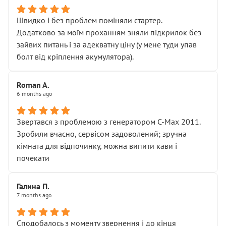
Швидко і без проблем поміняли стартер.
Додатково за моїм проханням зняли підкрилок без
зайвих питань і за адекватну ціну (у мене туди упав
болт від кріплення акумулятора).
Roman A.
6 months ago
Звертався з проблемою з генератором C-Max 2011.
Зробили вчасно, сервісом задоволений; зручна
кімната для відпочинку, можна випити кави і
почекати
Галина П.
7 months ago
Сподобалось з моменту звернення і до кінця