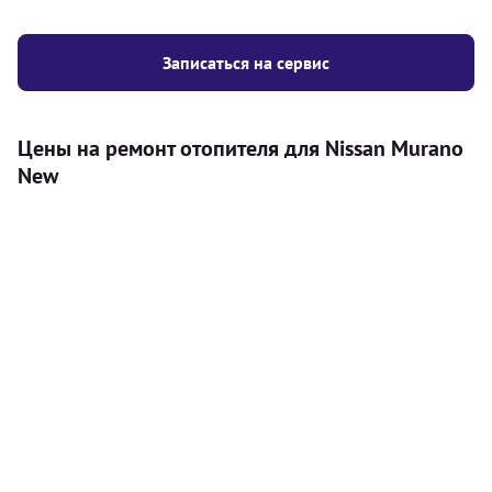
Записаться на сервис
Цены на ремонт отопителя для Nissan Murano
New
Услуга
Цена
Автономный отопитель
Бесплатный расчет цены установки
Безкоштовно
автономного отопителя
Установка воздушного автономного
8000
грн
отопителя