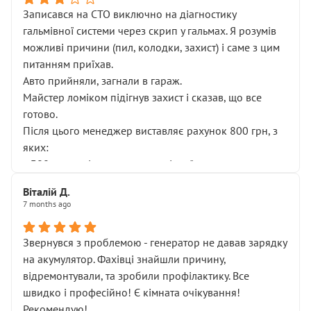
Записався на СТО виключно на діагностику
гальмівної системи через скрип у гальмах. Я розумів
можливі причини (пил, колодки, захист) і саме з цим
питанням приїхав.
Авто прийняли, загнали в гараж.
Майстер ломіком підігнув захист і сказав, що все
готово.
Після цього менеджер виставляє рахунок 800 грн, з
яких:
• 300 грн — діагностика гальмівної системи
• 500 грн — діагностика ходової, яку я НЕ замовляв і
Віталій Д.
НЕ погоджував
7 months ago
Я оплатив, але одразу звернув увагу, що це нав’язана
послуга. Тим більше, я був поруч і жодної реальної
Звернувся з проблемою - генератор не давав зарядку
діагностики ходової не проводилось. Після
на акумулятор. Фахівці знайшли причину,
зауваження гроші за цю “послугу” повернули, що
відремонтували, та зробили профілактику. Все
лише підтвердило мою правоту.
швидко і професійно! Є кімната очікування!
Але головне — я виїжджаю з боксу, і скрип у гальмах
Рекомендую!