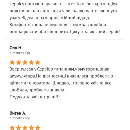
сервісу приємно вразила — все чітко, без «розводів»,
пояснили стан авто, показали, на що варто звернути
увагу. Відчувається професійний підхід.
Комфортна зона очікування — можна спокійно
попрацювати або відпочити. Дякую за якісний сервіс!
Оля Н.
6 months ago
Звернулася у Сервіс з питанням,чому горить знак
акумулятора.На діагностиці виявилася проблема з
щітками генератора .Швидко,і головне якісно все
зробили,проблема зникла .
Подяка за якість праці!!!
Виген А.
6 months ago