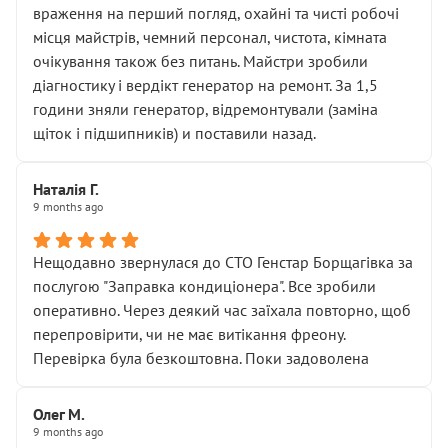
враження на перший погляд, охайні та чисті робочі
місця майстрів, чемний персонал, чистота, кімната
очікування також без питань. Майстри зробили
діагностику і вердікт генератор на ремонт. За 1,5
години зняли генератор, відремонтували (заміна
щіток і підшипників) и поставили назад.
Наталія Г.
9 months ago
Нещодавно звернулася до СТО Генстар Борщагівка за
послугою "Заправка кондиціонера". Все зробили
оперативно. Через деякий час заїхала повторно, щоб
перепровірити, чи не має витікання фреону.
Перевірка була безкоштовна. Поки задоволена
Олег М.
9 months ago