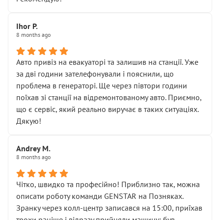
залишився таким самим, як і був. Тобто оплачена
“діагностика гальм” фактично нічого не дала.
Далі ситуація тільки погіршилась:
Ihor P.
8 months ago
• сказали, що тепер “потрібно знімати колеса”
• що біля авто стояти вже не можна
• почали озвучувати купу додаткових робіт без
Авто привіз на евакуаторі та залишив на станції. Уже
чіткого пояснення
за дві години зателефонували і пояснили, що
( ну все зняли та доробили) дякую!
проблема в генераторі. Ще через півтори години
Окремий момент, який виглядає абсурдно:
поїхав зі станції на відремонтованому авто. Приємно,
мені заявили, що бачок гальмівної рідини потрібно
що є сервіс, який реально виручає в таких ситуаціях.
міняти разом із головним гальмівним циліндром у
Дякую!
зборі.
Для людини, яка хоча б трохи розуміється на техніці,
Andrey M.
це звучить як мінімум непрофесійно, а як максимум —
8 months ago
спроба продати дорогий вузол замість елементарних
ущільнювачів.
Чітко, швидко та професійно! Приблизно так, можна
Що прикро — це не перший мій візит. Раніше міняв у
описати роботу команди GENSTAR на Позняках.
вас стартер, і тоді сервіс наче справив хороше
Зранку через колл-центр записався на 15:00, приїхав
враження. Але згодом знайшов декілька гайок під
трохи раніше і відразу прийняли машину: був