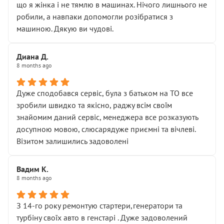
що я жінка і не тямлю в машинах. Нічого лишнього не
робили, а навпаки допомогли розібратися з
машиною. Дякую ви чудові.
Диана Д.
8 months ago
Дуже сподобався сервіс, була з батьком на ТО все
зробили швидко та якісно, раджу всім своїм
знайомим даний сервіс, менеджера все розказують
досупною мовою, слюсарядуже приємні та вічлеві.
Візитом залишились задоволені
Вадим К.
8 months ago
З 14-го року ремонтую стартери,генератори та
турбіну своїх авто в генстарі . Дуже задоволений