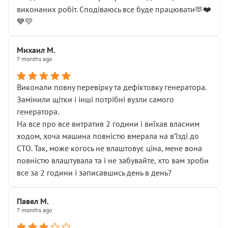
виконаних робіт. Сподіваюсь все буде працювати🫶❤️
💙💛
Михаил М.
7 months ago
Виконали повну перевірку та дефіктовку генератора.
Замінили щітки і інші потрібні вузли самого
генератора.
На все про все витратив 2 години і виїхав власним
ходом, хоча машина повністю вмерала на вʼїзді до
СТО. Так, може когось не влаштовує ціна, мене вона
повністю влаштувала та і не забувайте, хто вам зроби
все за 2 години і записавшись день в день?
Павел М.
7 months ago