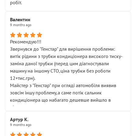
робіт.
Валентин
9 months ago
Рекомендую!!!
Звернувся до "Генстар" для вирішення проблеми:
витік рідини з трубки кондиціонера високого тиску-
заміна даної трубки (перед цим діагностували
машину на іншому СТО,ціна трубки без роботи
12+тис.грн).
Майстер з "Генстар" при огляді автомобіля виявив
зовсім іншу проблему,а саме потік сальник
кондиціонера що набагато дешевше вийшло в
підсумку.
Дуже дякую за швидкий і професійний ремонт!
Артур К.
9 months ago