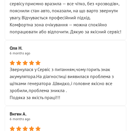
сервісу приємно вразила — все чітко, без «розводів»,
пояснили стан авто, показали, на що варто звернути
увагу. Відчувається професійний підхід.
Комфортна зона очікування — можна спокійно
попрацювати або відпочити. Дякую за якісний сервіс!
Оля Н.
6 months ago
Звернулася у Сервіс з питанням,чому горить знак
акумулятора.На діагностиці виявилася проблема з
щітками генератора .Швидко,і головне якісно все
зробили,проблема зникла .
Подяка за якість праці!!!
Виген А.
6 months ago