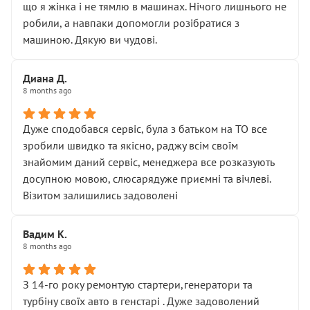
що я жінка і не тямлю в машинах. Нічого лишнього не
робили, а навпаки допомогли розібратися з
машиною. Дякую ви чудові.
Диана Д.
8 months ago
Дуже сподобався сервіс, була з батьком на ТО все
зробили швидко та якісно, раджу всім своїм
знайомим даний сервіс, менеджера все розказують
досупною мовою, слюсарядуже приємні та вічлеві.
Візитом залишились задоволені
Вадим К.
8 months ago
З 14-го року ремонтую стартери,генератори та
турбіну своїх авто в генстарі . Дуже задоволений