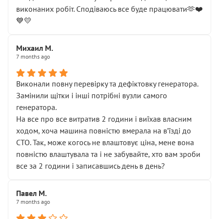
виконаних робіт. Сподіваюсь все буде працювати🫶❤️
💙💛
Михаил М.
7 months ago
Виконали повну перевірку та дефіктовку генератора.
Замінили щітки і інші потрібні вузли самого
генератора.
На все про все витратив 2 години і виїхав власним
ходом, хоча машина повністю вмерала на вʼїзді до
СТО. Так, може когось не влаштовує ціна, мене вона
повністю влаштувала та і не забувайте, хто вам зроби
все за 2 години і записавшись день в день?
Павел М.
7 months ago