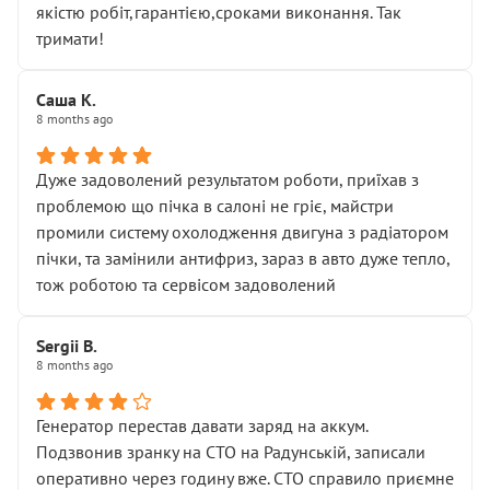
якістю робіт,гарантією,сроками виконання. Так
тримати!
Саша К.
8 months ago
Дуже задоволений результатом роботи, приїхав з
проблемою що пічка в салоні не гріє, майстри
промили систему охолодження двигуна з радіатором
пічки, та замінили антифриз, зараз в авто дуже тепло,
тож роботою та сервісом задоволений
Sergii B.
8 months ago
Генератор перестав давати заряд на аккум.
Подзвонив зранку на СТО на Радунській, записали
оперативно через годину вже. СТО справило приємне