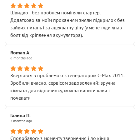
Швидко і без проблем поміняли стартер.
Додатково за моїм проханням зняли підкрилок без
зайвих питань і за адекватну ціну (у мене туди упав
болт від кріплення акумулятора).
Roman A.
6 months ago
Звертався з проблемою з генератором C-Max 2011.
Зробили вчасно, сервісом задоволений; зручна
кімната для відпочинку, можна випити кави і
почекати
Галина П.
7 months ago
Сподобалось з моменту звернення і до кінця