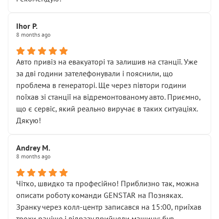
залишився таким самим, як і був. Тобто оплачена
“діагностика гальм” фактично нічого не дала.
Далі ситуація тільки погіршилась:
Ihor P.
8 months ago
• сказали, що тепер “потрібно знімати колеса”
• що біля авто стояти вже не можна
• почали озвучувати купу додаткових робіт без
Авто привіз на евакуаторі та залишив на станції. Уже
чіткого пояснення
за дві години зателефонували і пояснили, що
( ну все зняли та доробили) дякую!
проблема в генераторі. Ще через півтори години
Окремий момент, який виглядає абсурдно:
поїхав зі станції на відремонтованому авто. Приємно,
мені заявили, що бачок гальмівної рідини потрібно
що є сервіс, який реально виручає в таких ситуаціях.
міняти разом із головним гальмівним циліндром у
Дякую!
зборі.
Для людини, яка хоча б трохи розуміється на техніці,
Andrey M.
це звучить як мінімум непрофесійно, а як максимум —
8 months ago
спроба продати дорогий вузол замість елементарних
ущільнювачів.
Чітко, швидко та професійно! Приблизно так, можна
Що прикро — це не перший мій візит. Раніше міняв у
описати роботу команди GENSTAR на Позняках.
вас стартер, і тоді сервіс наче справив хороше
Зранку через колл-центр записався на 15:00, приїхав
враження. Але згодом знайшов декілька гайок під
трохи раніше і відразу прийняли машину: був