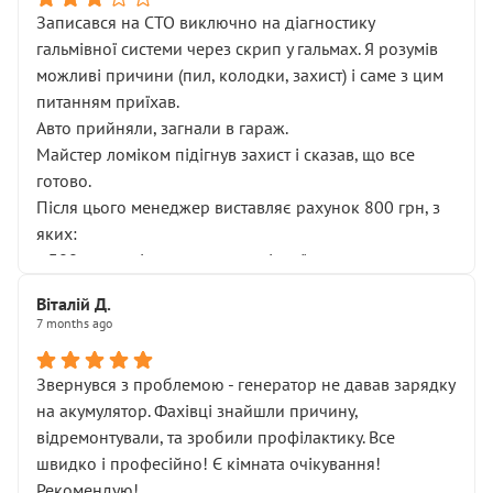
Записався на СТО виключно на діагностику
гальмівної системи через скрип у гальмах. Я розумів
можливі причини (пил, колодки, захист) і саме з цим
питанням приїхав.
Авто прийняли, загнали в гараж.
Майстер ломіком підігнув захист і сказав, що все
готово.
Після цього менеджер виставляє рахунок 800 грн, з
яких:
• 300 грн — діагностика гальмівної системи
• 500 грн — діагностика ходової, яку я НЕ замовляв і
Віталій Д.
НЕ погоджував
7 months ago
Я оплатив, але одразу звернув увагу, що це нав’язана
послуга. Тим більше, я був поруч і жодної реальної
Звернувся з проблемою - генератор не давав зарядку
діагностики ходової не проводилось. Після
на акумулятор. Фахівці знайшли причину,
зауваження гроші за цю “послугу” повернули, що
відремонтували, та зробили профілактику. Все
лише підтвердило мою правоту.
швидко і професійно! Є кімната очікування!
Але головне — я виїжджаю з боксу, і скрип у гальмах
Рекомендую!