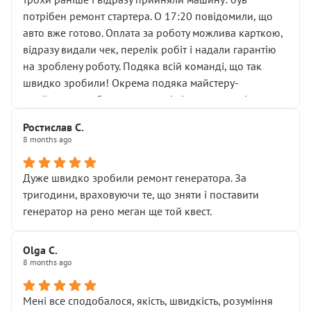
лобовим склом. Мені пояснили, що це “старі гайки, які
потрібен ремонт стартера. О 17:20 повідомили, що
відкручували”, і попросили не хвилюватися. ( надіюсь
авто вже готово. Оплата за роботу можлива карткою,
новий власник, не застяг в полі))
відразу видали чек, перелік робіт і надали гарантію
Але після нинішнього візиту такі дрібниці вже не
на зроблену роботу. Подяка всій команді, що так
здаються дрібницями.
швидко зробили! Окрема подяка майстеру-
Я — клієнт, який працює на довірі, і саме її цей сервіс
приймальнику Олександру: всі чітко та по суті.
серйозно підірвав.
Молодці! Однозначно буду радити своїм знайомим
Хотілося б більше:
Ростислав С.
звертатися до цього автосервісу.
8 months ago
• належної уваги до авто
• прозорості в роботах і рахунках
• реальної діагностики, а не формального
Дуже швидко зробили ремонт генератора. За
“подивились і поїхав”
тригодини, враховуючи те, що зняти і поставити
На жаль, складається враження, що сервіс працює не
генератор на рено меган ще той квест.
на якість, а “аби швидше і дорожче”. Саме це і псує
загальне враження та бажання повертатися.
Olga С.
Стосовно комунікації - все добре
8 months ago
Мені все сподобалося, якість, швидкість, розуміння