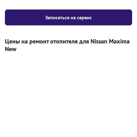
Записаться на сервис
Цены на ремонт отопителя для Nissan Maxima
New
Услуга
Цена
Автономный отопитель
Бесплатный расчет цены установки
Безкоштовно
автономного отопителя
Установка воздушного автономного
8000
грн
отопителя