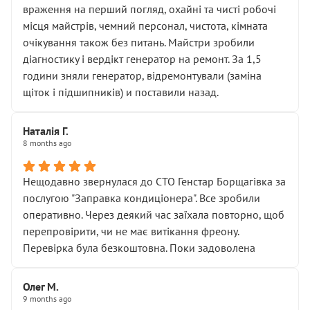
враження на перший погляд, охайні та чисті робочі
місця майстрів, чемний персонал, чистота, кімната
очікування також без питань. Майстри зробили
діагностику і вердікт генератор на ремонт. За 1,5
години зняли генератор, відремонтували (заміна
щіток і підшипників) и поставили назад.
Наталія Г.
8 months ago
Нещодавно звернулася до СТО Генстар Борщагівка за
послугою "Заправка кондиціонера". Все зробили
оперативно. Через деякий час заїхала повторно, щоб
перепровірити, чи не має витікання фреону.
Перевірка була безкоштовна. Поки задоволена
Олег М.
9 months ago