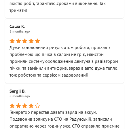
якістю робіт,гарантією,сроками виконання. Так
тримати!
Саша К.
8 months ago
Дуже задоволений результатом роботи, приїхав з
проблемою що пічка в салоні не гріє, майстри
промили систему охолодження двигуна з радіатором
пічки, та замінили антифриз, зараз в авто дуже тепло,
тож роботою та сервісом задоволений
Sergii B.
8 months ago
Генератор перестав давати заряд на аккум.
Подзвонив зранку на СТО на Радунській, записали
оперативно через годину вже. СТО справило приємне