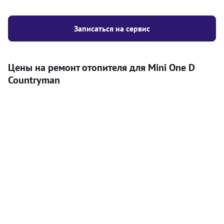
Записаться на сервис
Цены на ремонт отопителя для Mini One D
Countryman
Услуга
Цена
Автономный отопитель
Бесплатный расчет цены установки
Безкоштовно
автономного отопителя
Установка воздушного автономного
8000
грн
отопителя