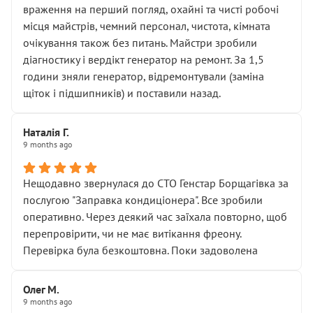
враження на перший погляд, охайні та чисті робочі
місця майстрів, чемний персонал, чистота, кімната
очікування також без питань. Майстри зробили
діагностику і вердікт генератор на ремонт. За 1,5
години зняли генератор, відремонтували (заміна
щіток і підшипників) и поставили назад.
Наталія Г.
9 months ago
Нещодавно звернулася до СТО Генстар Борщагівка за
послугою "Заправка кондиціонера". Все зробили
оперативно. Через деякий час заїхала повторно, щоб
перепровірити, чи не має витікання фреону.
Перевірка була безкоштовна. Поки задоволена
Олег М.
9 months ago