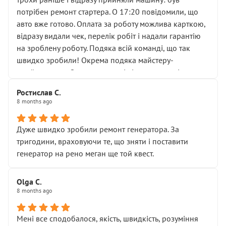
лобовим склом. Мені пояснили, що це “старі гайки, які
потрібен ремонт стартера. О 17:20 повідомили, що
відкручували”, і попросили не хвилюватися. ( надіюсь
авто вже готово. Оплата за роботу можлива карткою,
новий власник, не застяг в полі))
відразу видали чек, перелік робіт і надали гарантію
Але після нинішнього візиту такі дрібниці вже не
на зроблену роботу. Подяка всій команді, що так
здаються дрібницями.
швидко зробили! Окрема подяка майстеру-
Я — клієнт, який працює на довірі, і саме її цей сервіс
приймальнику Олександру: всі чітко та по суті.
серйозно підірвав.
Молодці! Однозначно буду радити своїм знайомим
Хотілося б більше:
Ростислав С.
звертатися до цього автосервісу.
8 months ago
• належної уваги до авто
• прозорості в роботах і рахунках
• реальної діагностики, а не формального
Дуже швидко зробили ремонт генератора. За
“подивились і поїхав”
тригодини, враховуючи те, що зняти і поставити
На жаль, складається враження, що сервіс працює не
генератор на рено меган ще той квест.
на якість, а “аби швидше і дорожче”. Саме це і псує
загальне враження та бажання повертатися.
Olga С.
Стосовно комунікації - все добре
8 months ago
Мені все сподобалося, якість, швидкість, розуміння