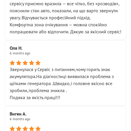
сервісу приємно вразила — все чітко, без «розводів»,
пояснили стан авто, показали, на що варто звернути
увагу. Відчувається професійний підхід.
Комфортна зона очікування — можна спокійно
попрацювати або відпочити. Дякую за якісний сервіс!
Оля Н.
6 months ago
Звернулася у Сервіс з питанням,чому горить знак
акумулятора.На діагностиці виявилася проблема з
щітками генератора .Швидко,і головне якісно все
зробили,проблема зникла .
Подяка за якість праці!!!
Виген А.
6 months ago