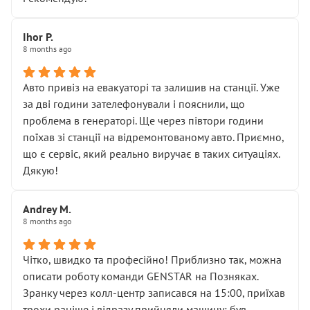
залишився таким самим, як і був. Тобто оплачена
“діагностика гальм” фактично нічого не дала.
Далі ситуація тільки погіршилась:
Ihor P.
8 months ago
• сказали, що тепер “потрібно знімати колеса”
• що біля авто стояти вже не можна
• почали озвучувати купу додаткових робіт без
Авто привіз на евакуаторі та залишив на станції. Уже
чіткого пояснення
за дві години зателефонували і пояснили, що
( ну все зняли та доробили) дякую!
проблема в генераторі. Ще через півтори години
Окремий момент, який виглядає абсурдно:
поїхав зі станції на відремонтованому авто. Приємно,
мені заявили, що бачок гальмівної рідини потрібно
що є сервіс, який реально виручає в таких ситуаціях.
міняти разом із головним гальмівним циліндром у
Дякую!
зборі.
Для людини, яка хоча б трохи розуміється на техніці,
Andrey M.
це звучить як мінімум непрофесійно, а як максимум —
8 months ago
спроба продати дорогий вузол замість елементарних
ущільнювачів.
Чітко, швидко та професійно! Приблизно так, можна
Що прикро — це не перший мій візит. Раніше міняв у
описати роботу команди GENSTAR на Позняках.
вас стартер, і тоді сервіс наче справив хороше
Зранку через колл-центр записався на 15:00, приїхав
враження. Але згодом знайшов декілька гайок під
трохи раніше і відразу прийняли машину: був