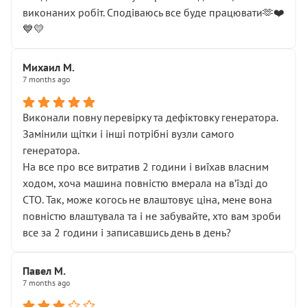
виконаних робіт. Сподіваюсь все буде працювати🫶❤️
💙💛
Михаил М.
7 months ago
Виконали повну перевірку та дефіктовку генератора.
Замінили щітки і інші потрібні вузли самого
генератора.
На все про все витратив 2 години і виїхав власним
ходом, хоча машина повністю вмерала на вʼїзді до
СТО. Так, може когось не влаштовує ціна, мене вона
повністю влаштувала та і не забувайте, хто вам зроби
все за 2 години і записавшись день в день?
Павел М.
7 months ago