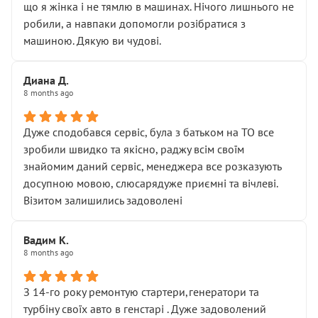
що я жінка і не тямлю в машинах. Нічого лишнього не
робили, а навпаки допомогли розібратися з
машиною. Дякую ви чудові.
Диана Д.
8 months ago
Дуже сподобався сервіс, була з батьком на ТО все
зробили швидко та якісно, раджу всім своїм
знайомим даний сервіс, менеджера все розказують
досупною мовою, слюсарядуже приємні та вічлеві.
Візитом залишились задоволені
Вадим К.
8 months ago
З 14-го року ремонтую стартери,генератори та
турбіну своїх авто в генстарі . Дуже задоволений