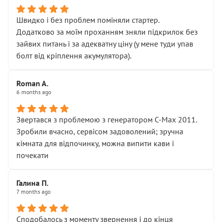
Швидко і без проблем поміняли стартер.
Додатково за моїм проханням зняли підкрилок без
зайвих питань і за адекватну ціну (у мене туди упав
болт від кріплення акумулятора).
Roman A.
6 months ago
Звертався з проблемою з генератором C-Max 2011.
Зробили вчасно, сервісом задоволений; зручна
кімната для відпочинку, можна випити кави і
почекати
Галина П.
7 months ago
Сподобалось з моменту звернення і до кінця