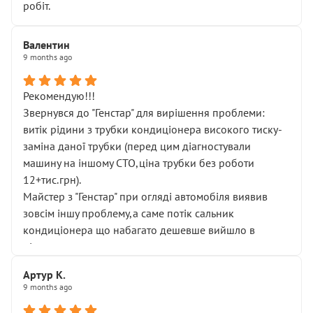
робіт.
Валентин
9 months ago
Рекомендую!!!
Звернувся до "Генстар" для вирішення проблеми:
витік рідини з трубки кондиціонера високого тиску-
заміна даної трубки (перед цим діагностували
машину на іншому СТО,ціна трубки без роботи
12+тис.грн).
Майстер з "Генстар" при огляді автомобіля виявив
зовсім іншу проблему,а саме потік сальник
кондиціонера що набагато дешевше вийшло в
підсумку.
Дуже дякую за швидкий і професійний ремонт!
Артур К.
9 months ago