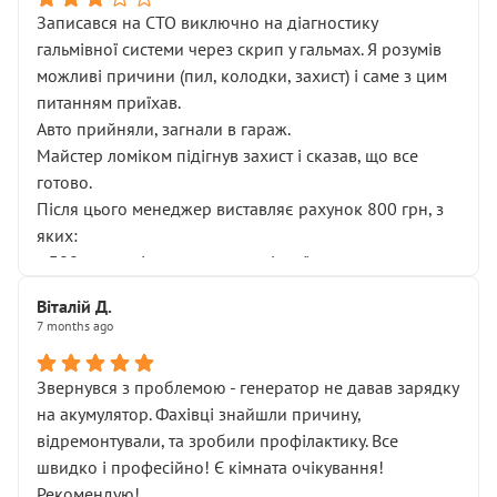
Записався на СТО виключно на діагностику
гальмівної системи через скрип у гальмах. Я розумів
можливі причини (пил, колодки, захист) і саме з цим
питанням приїхав.
Авто прийняли, загнали в гараж.
Майстер ломіком підігнув захист і сказав, що все
готово.
Після цього менеджер виставляє рахунок 800 грн, з
яких:
• 300 грн — діагностика гальмівної системи
• 500 грн — діагностика ходової, яку я НЕ замовляв і
Віталій Д.
НЕ погоджував
7 months ago
Я оплатив, але одразу звернув увагу, що це нав’язана
послуга. Тим більше, я був поруч і жодної реальної
Звернувся з проблемою - генератор не давав зарядку
діагностики ходової не проводилось. Після
на акумулятор. Фахівці знайшли причину,
зауваження гроші за цю “послугу” повернули, що
відремонтували, та зробили профілактику. Все
лише підтвердило мою правоту.
швидко і професійно! Є кімната очікування!
Але головне — я виїжджаю з боксу, і скрип у гальмах
Рекомендую!