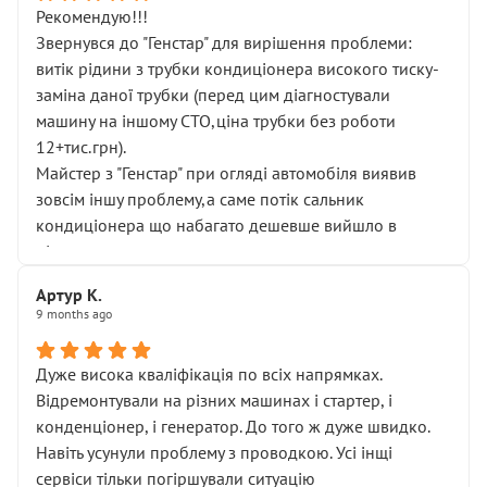
Рекомендую!!!
Звернувся до "Генстар" для вирішення проблеми:
витік рідини з трубки кондиціонера високого тиску-
заміна даної трубки (перед цим діагностували
машину на іншому СТО,ціна трубки без роботи
12+тис.грн).
Майстер з "Генстар" при огляді автомобіля виявив
зовсім іншу проблему,а саме потік сальник
кондиціонера що набагато дешевше вийшло в
підсумку.
Дуже дякую за швидкий і професійний ремонт!
Артур К.
9 months ago
Дуже висока кваліфікація по всіх напрямках.
Відремонтували на різних машинах і стартер, і
конденціонер, і генератор. До того ж дуже швидко.
Навіть усунули проблему з проводкою. Усі інщі
сервіси тільки погіршували ситуацію