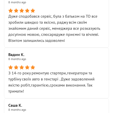
8 months ago
Дуже сподобався сервіс, була з батьком на ТО все
зробили швидко та якісно, раджу всім своїм
знайомим даний сервіс, менеджера все розказують
досупною мовою, слюсарядуже приємні та вічлеві.
Візитом залишились задоволені
Вадим К.
8 months ago
З 14-го року ремонтую стартери,генератори та
турбіну своїх авто в генстарі . Дуже задоволений
якістю робіт,гарантією,сроками виконання. Так
тримати!
Саша К.
8 months ago