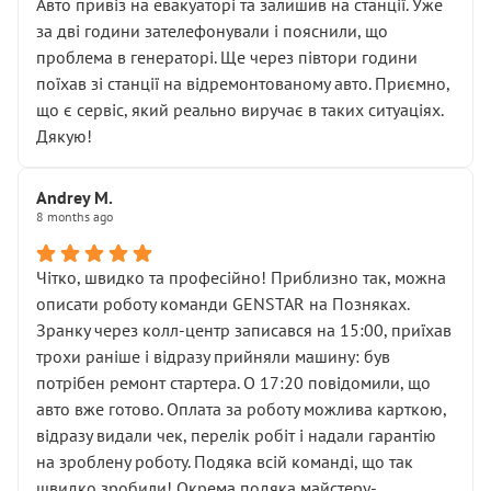
• почали озвучувати купу додаткових робіт без
Авто привіз на евакуаторі та залишив на станції. Уже
чіткого пояснення
за дві години зателефонували і пояснили, що
( ну все зняли та доробили) дякую!
проблема в генераторі. Ще через півтори години
Окремий момент, який виглядає абсурдно:
поїхав зі станції на відремонтованому авто. Приємно,
мені заявили, що бачок гальмівної рідини потрібно
що є сервіс, який реально виручає в таких ситуаціях.
міняти разом із головним гальмівним циліндром у
Дякую!
зборі.
Для людини, яка хоча б трохи розуміється на техніці,
Andrey M.
це звучить як мінімум непрофесійно, а як максимум —
8 months ago
спроба продати дорогий вузол замість елементарних
ущільнювачів.
Чітко, швидко та професійно! Приблизно так, можна
Що прикро — це не перший мій візит. Раніше міняв у
описати роботу команди GENSTAR на Позняках.
вас стартер, і тоді сервіс наче справив хороше
Зранку через колл-центр записався на 15:00, приїхав
враження. Але згодом знайшов декілька гайок під
трохи раніше і відразу прийняли машину: був
лобовим склом. Мені пояснили, що це “старі гайки, які
потрібен ремонт стартера. О 17:20 повідомили, що
відкручували”, і попросили не хвилюватися. ( надіюсь
авто вже готово. Оплата за роботу можлива карткою,
новий власник, не застяг в полі))
відразу видали чек, перелік робіт і надали гарантію
Але після нинішнього візиту такі дрібниці вже не
на зроблену роботу. Подяка всій команді, що так
здаються дрібницями.
швидко зробили! Окрема подяка майстеру-