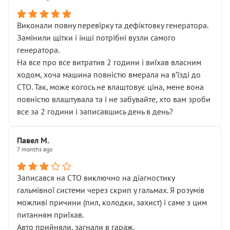
Виконали повну перевірку та дефіктовку генератора.
Замінили щітки і інші потрібні вузли самого
генератора.
На все про все витратив 2 години і виїхав власним
ходом, хоча машина повністю вмерала на вʼїзді до
СТО. Так, може когось не влаштовує ціна, мене вона
повністю влаштувала та і не забувайте, хто вам зроби
все за 2 години і записавшись день в день?
Павел М.
7 months ago
Записався на СТО виключно на діагностику
гальмівної системи через скрип у гальмах. Я розумів
можливі причини (пил, колодки, захист) і саме з цим
питанням приїхав.
Авто прийняли, загнали в гараж.