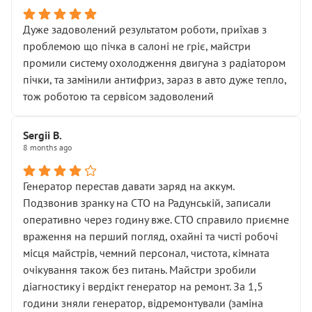
Дуже задоволений результатом роботи, приїхав з
проблемою що пічка в салоні не гріє, майстри
промили систему охолодження двигуна з радіатором
пічки, та замінили антифриз, зараз в авто дуже тепло,
тож роботою та сервісом задоволений
Sergii B.
8 months ago
Генератор перестав давати заряд на аккум.
Подзвонив зранку на СТО на Радунській, записали
оперативно через годину вже. СТО справило приємне
враження на перший погляд, охайні та чисті робочі
місця майстрів, чемний персонал, чистота, кімната
очікування також без питань. Майстри зробили
діагностику і вердікт генератор на ремонт. За 1,5
години зняли генератор, відремонтували (заміна