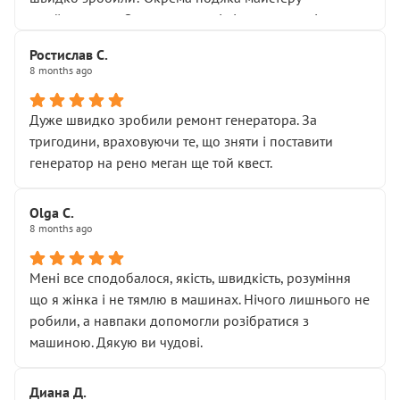
Я — клієнт, який працює на довірі, і саме її цей сервіс
приймальнику Олександру: всі чітко та по суті.
серйозно підірвав.
Молодці! Однозначно буду радити своїм знайомим
Хотілося б більше:
Ростислав С.
звертатися до цього автосервісу.
8 months ago
• належної уваги до авто
• прозорості в роботах і рахунках
• реальної діагностики, а не формального
Дуже швидко зробили ремонт генератора. За
“подивились і поїхав”
тригодини, враховуючи те, що зняти і поставити
На жаль, складається враження, що сервіс працює не
генератор на рено меган ще той квест.
на якість, а “аби швидше і дорожче”. Саме це і псує
загальне враження та бажання повертатися.
Olga С.
Стосовно комунікації - все добре
8 months ago
Мені все сподобалося, якість, швидкість, розуміння
що я жінка і не тямлю в машинах. Нічого лишнього не
робили, а навпаки допомогли розібратися з
машиною. Дякую ви чудові.
Диана Д.