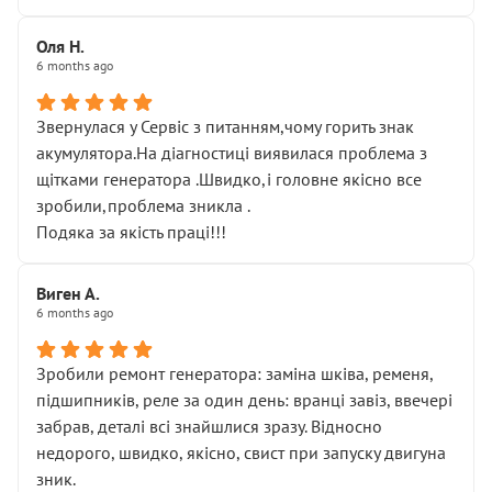
Оля Н.
6 months ago
Звернулася у Сервіс з питанням,чому горить знак
акумулятора.На діагностиці виявилася проблема з
щітками генератора .Швидко,і головне якісно все
зробили,проблема зникла .
Подяка за якість праці!!!
Виген А.
6 months ago
Зробили ремонт генератора: заміна шківа, ременя,
підшипників, реле за один день: вранці завіз, ввечері
забрав, деталі всі знайшлися зразу. Відносно
недорого, швидко, якісно, свист при запуску двигуна
зник.