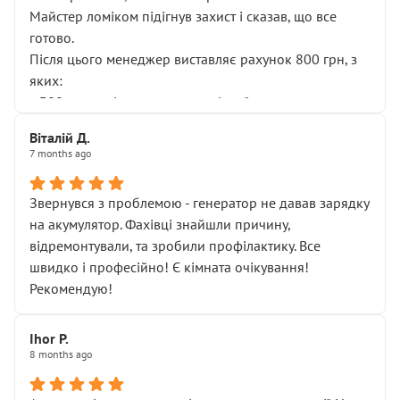
Майстер ломіком підігнув захист і сказав, що все
готово.
Після цього менеджер виставляє рахунок 800 грн, з
яких:
• 300 грн — діагностика гальмівної системи
• 500 грн — діагностика ходової, яку я НЕ замовляв і
Віталій Д.
НЕ погоджував
7 months ago
Я оплатив, але одразу звернув увагу, що це нав’язана
послуга. Тим більше, я був поруч і жодної реальної
Звернувся з проблемою - генератор не давав зарядку
діагностики ходової не проводилось. Після
на акумулятор. Фахівці знайшли причину,
зауваження гроші за цю “послугу” повернули, що
відремонтували, та зробили профілактику. Все
лише підтвердило мою правоту.
швидко і професійно! Є кімната очікування!
Але головне — я виїжджаю з боксу, і скрип у гальмах
Рекомендую!
залишився таким самим, як і був. Тобто оплачена
“діагностика гальм” фактично нічого не дала.
Далі ситуація тільки погіршилась:
Ihor P.
8 months ago
• сказали, що тепер “потрібно знімати колеса”
• що біля авто стояти вже не можна