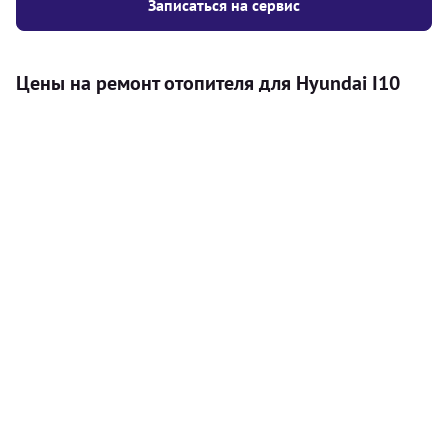
Записаться на сервис
Цены на ремонт отопителя для Hyundai I10
Услуга
Цена
Автономный отопитель
Бесплатный расчет цены установки
Безкоштовно
автономного отопителя
Установка воздушного автономного
8000
грн
отопителя
Установка жидкостного
10000
грн
автономного отопителя