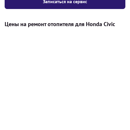
Записаться на сервис
Цены на ремонт отопителя для Honda Civic
Услуга
Цена
Автономный отопитель
Бесплатный расчет цены установки
Безкоштовно
автономного отопителя
Установка воздушного автономного
8000
грн
отопителя
Установка жидкостного
10000
грн
автономного отопителя