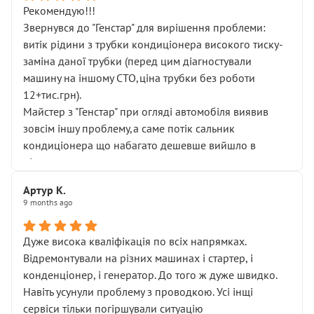
Рекомендую!!!
Звернувся до "Генстар" для вирішення проблеми:
витік рідини з трубки кондиціонера високого тиску-
заміна даної трубки (перед цим діагностували
машину на іншому СТО,ціна трубки без роботи
12+тис.грн).
Майстер з "Генстар" при огляді автомобіля виявив
зовсім іншу проблему,а саме потік сальник
кондиціонера що набагато дешевше вийшло в
підсумку.
Дуже дякую за швидкий і професійний ремонт!
Артур К.
9 months ago
Дуже висока кваліфікація по всіх напрямках.
Відремонтували на різних машинах і стартер, і
конденціонер, і генератор. До того ж дуже швидко.
Навіть усунули проблему з проводкою. Усі інщі
сервіси тільки погіршували ситуацію