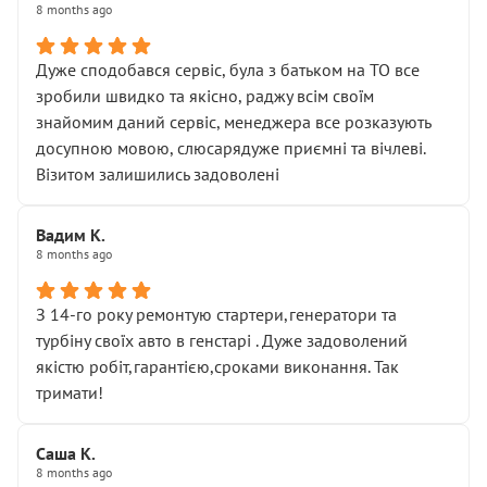
8 months ago
Дуже сподобався сервіс, була з батьком на ТО все
зробили швидко та якісно, раджу всім своїм
знайомим даний сервіс, менеджера все розказують
досупною мовою, слюсарядуже приємні та вічлеві.
Візитом залишились задоволені
Вадим К.
8 months ago
З 14-го року ремонтую стартери,генератори та
турбіну своїх авто в генстарі . Дуже задоволений
якістю робіт,гарантією,сроками виконання. Так
тримати!
Саша К.
8 months ago