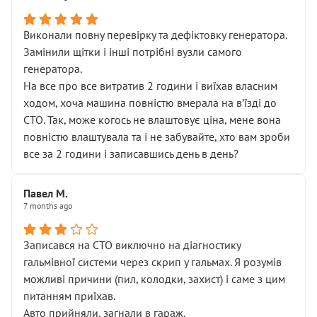
Виконали повну перевірку та дефіктовку генератора.
Замінили щітки і інші потрібні вузли самого
генератора.
На все про все витратив 2 години і виїхав власним
ходом, хоча машина повністю вмерала на вʼїзді до
СТО. Так, може когось не влаштовує ціна, мене вона
повністю влаштувала та і не забувайте, хто вам зроби
все за 2 години і записавшись день в день?
Павел М.
7 months ago
Записався на СТО виключно на діагностику
гальмівної системи через скрип у гальмах. Я розумів
можливі причини (пил, колодки, захист) і саме з цим
питанням приїхав.
Авто прийняли, загнали в гараж.