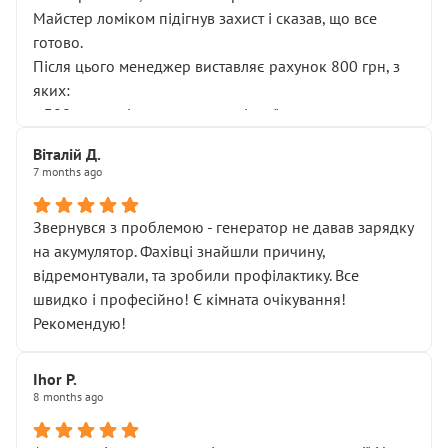
Майстер ломіком підігнув захист і сказав, що все
готово.
Після цього менеджер виставляє рахунок 800 грн, з
яких:
• 300 грн — діагностика гальмівної системи
• 500 грн — діагностика ходової, яку я НЕ замовляв і
Віталій Д.
НЕ погоджував
7 months ago
Я оплатив, але одразу звернув увагу, що це нав’язана
послуга. Тим більше, я був поруч і жодної реальної
Звернувся з проблемою - генератор не давав зарядку
діагностики ходової не проводилось. Після
на акумулятор. Фахівці знайшли причину,
зауваження гроші за цю “послугу” повернули, що
відремонтували, та зробили профілактику. Все
лише підтвердило мою правоту.
швидко і професійно! Є кімната очікування!
Але головне — я виїжджаю з боксу, і скрип у гальмах
Рекомендую!
залишився таким самим, як і був. Тобто оплачена
“діагностика гальм” фактично нічого не дала.
Далі ситуація тільки погіршилась:
Ihor P.
8 months ago
• сказали, що тепер “потрібно знімати колеса”
• що біля авто стояти вже не можна