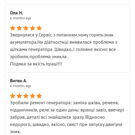
Оля Н.
6 months ago
Звернулася у Сервіс з питанням,чому горить знак
акумулятора.На діагностиці виявилася проблема з
щітками генератора .Швидко,і головне якісно все
зробили,проблема зникла .
Подяка за якість праці!!!
Виген А.
6 months ago
Зробили ремонт генератора: заміна шківа, ременя,
підшипників, реле за один день: вранці завіз, ввечері
забрав, деталі всі знайшлися зразу. Відносно
недорого, швидко, якісно, свист при запуску двигуна
зник.