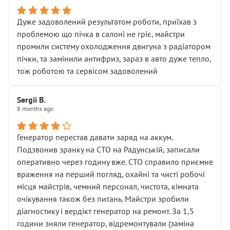
Дуже задоволений результатом роботи, приїхав з
проблемою що пічка в салоні не гріє, майстри
промили систему охолодження двигуна з радіатором
пічки, та замінили антифриз, зараз в авто дуже тепло,
тож роботою та сервісом задоволений
Sergii B.
8 months ago
Генератор перестав давати заряд на аккум.
Подзвонив зранку на СТО на Радунській, записали
оперативно через годину вже. СТО справило приємне
враження на перший погляд, охайні та чисті робочі
місця майстрів, чемний персонал, чистота, кімната
очікування також без питань. Майстри зробили
діагностику і вердікт генератор на ремонт. За 1,5
години зняли генератор, відремонтували (заміна