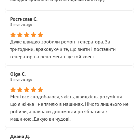
Я — клієнт, який працює на довірі, і саме її цей сервіс
приймальнику Олександру: всі чітко та по суті.
серйозно підірвав.
Молодці! Однозначно буду радити своїм знайомим
Хотілося б більше:
Ростислав С.
звертатися до цього автосервісу.
8 months ago
• належної уваги до авто
• прозорості в роботах і рахунках
• реальної діагностики, а не формального
Дуже швидко зробили ремонт генератора. За
“подивились і поїхав”
тригодини, враховуючи те, що зняти і поставити
На жаль, складається враження, що сервіс працює не
генератор на рено меган ще той квест.
на якість, а “аби швидше і дорожче”. Саме це і псує
загальне враження та бажання повертатися.
Olga С.
Стосовно комунікації - все добре
8 months ago
Мені все сподобалося, якість, швидкість, розуміння
що я жінка і не тямлю в машинах. Нічого лишнього не
робили, а навпаки допомогли розібратися з
машиною. Дякую ви чудові.
Диана Д.