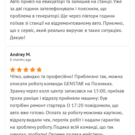
• почали озвучувати купу додаткових робіт без
Авто привіз на евакуаторі та залишив на станції. Уже
чіткого пояснення
за дві години зателефонували і пояснили, що
( ну все зняли та доробили) дякую!
проблема в генераторі. Ще через півтори години
Окремий момент, який виглядає абсурдно:
поїхав зі станції на відремонтованому авто. Приємно,
мені заявили, що бачок гальмівної рідини потрібно
що є сервіс, який реально виручає в таких ситуаціях.
міняти разом із головним гальмівним циліндром у
Дякую!
зборі.
Для людини, яка хоча б трохи розуміється на техніці,
Andrey M.
це звучить як мінімум непрофесійно, а як максимум —
8 months ago
спроба продати дорогий вузол замість елементарних
ущільнювачів.
Чітко, швидко та професійно! Приблизно так, можна
Що прикро — це не перший мій візит. Раніше міняв у
описати роботу команди GENSTAR на Позняках.
вас стартер, і тоді сервіс наче справив хороше
Зранку через колл-центр записався на 15:00, приїхав
враження. Але згодом знайшов декілька гайок під
трохи раніше і відразу прийняли машину: був
лобовим склом. Мені пояснили, що це “старі гайки, які
потрібен ремонт стартера. О 17:20 повідомили, що
відкручували”, і попросили не хвилюватися. ( надіюсь
авто вже готово. Оплата за роботу можлива карткою,
новий власник, не застяг в полі))
відразу видали чек, перелік робіт і надали гарантію
Але після нинішнього візиту такі дрібниці вже не
на зроблену роботу. Подяка всій команді, що так
здаються дрібницями.
швидко зробили! Окрема подяка майстеру-