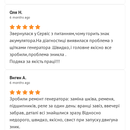
Оля Н.
6 months ago
Звернулася у Сервіс з питанням,чому горить знак
акумулятора.На діагностиці виявилася проблема з
щітками генератора .Швидко,і головне якісно все
зробили,проблема зникла .
Подяка за якість праці!!!
Виген А.
6 months ago
Зробили ремонт генератора: заміна шківа, ременя,
підшипників, реле за один день: вранці завіз, ввечері
забрав, деталі всі знайшлися зразу. Відносно
недорого, швидко, якісно, свист при запуску двигуна
зник.