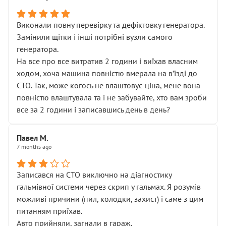
Виконали повну перевірку та дефіктовку генератора.
Замінили щітки і інші потрібні вузли самого
генератора.
На все про все витратив 2 години і виїхав власним
ходом, хоча машина повністю вмерала на вʼїзді до
СТО. Так, може когось не влаштовує ціна, мене вона
повністю влаштувала та і не забувайте, хто вам зроби
все за 2 години і записавшись день в день?
Павел М.
7 months ago
Записався на СТО виключно на діагностику
гальмівної системи через скрип у гальмах. Я розумів
можливі причини (пил, колодки, захист) і саме з цим
питанням приїхав.
Авто прийняли, загнали в гараж.