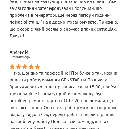
• почали озвучувати купу додаткових робіт без
Авто привіз на евакуаторі та залишив на станції. Уже
чіткого пояснення
за дві години зателефонували і пояснили, що
( ну все зняли та доробили) дякую!
проблема в генераторі. Ще через півтори години
Окремий момент, який виглядає абсурдно:
поїхав зі станції на відремонтованому авто. Приємно,
мені заявили, що бачок гальмівної рідини потрібно
що є сервіс, який реально виручає в таких ситуаціях.
міняти разом із головним гальмівним циліндром у
Дякую!
зборі.
Для людини, яка хоча б трохи розуміється на техніці,
Andrey M.
це звучить як мінімум непрофесійно, а як максимум —
8 months ago
спроба продати дорогий вузол замість елементарних
ущільнювачів.
Чітко, швидко та професійно! Приблизно так, можна
Що прикро — це не перший мій візит. Раніше міняв у
описати роботу команди GENSTAR на Позняках.
вас стартер, і тоді сервіс наче справив хороше
Зранку через колл-центр записався на 15:00, приїхав
враження. Але згодом знайшов декілька гайок під
трохи раніше і відразу прийняли машину: був
лобовим склом. Мені пояснили, що це “старі гайки, які
потрібен ремонт стартера. О 17:20 повідомили, що
відкручували”, і попросили не хвилюватися. ( надіюсь
авто вже готово. Оплата за роботу можлива карткою,
новий власник, не застяг в полі))
відразу видали чек, перелік робіт і надали гарантію
Але після нинішнього візиту такі дрібниці вже не
на зроблену роботу. Подяка всій команді, що так
здаються дрібницями.
швидко зробили! Окрема подяка майстеру-