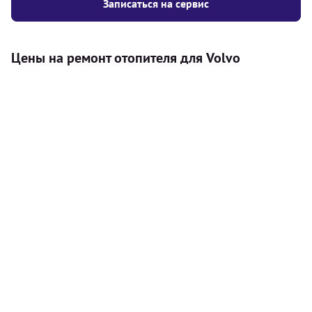
Записаться на сервис
Цены на ремонт отопителя для Volvo
Услуга
Цена
Автономный отопитель
Бесплатный расчет цены установки
Безкоштовно
автономного отопителя
Установка воздушного автономного
8000
грн
отопителя
Установка жидкостного
10000
грн
автономного отопителя