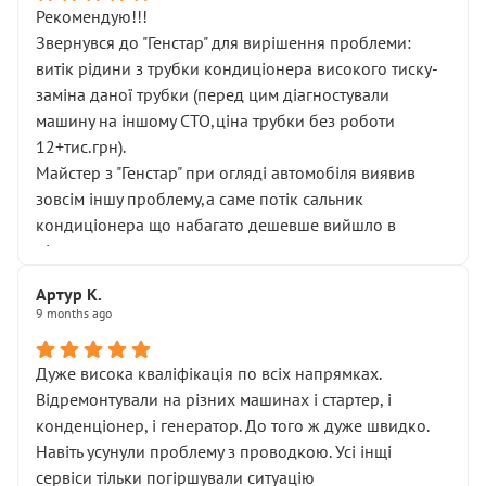
Рекомендую!!!
Звернувся до "Генстар" для вирішення проблеми:
витік рідини з трубки кондиціонера високого тиску-
заміна даної трубки (перед цим діагностували
машину на іншому СТО,ціна трубки без роботи
12+тис.грн).
Майстер з "Генстар" при огляді автомобіля виявив
зовсім іншу проблему,а саме потік сальник
кондиціонера що набагато дешевше вийшло в
підсумку.
Дуже дякую за швидкий і професійний ремонт!
Артур К.
9 months ago
Дуже висока кваліфікація по всіх напрямках.
Відремонтували на різних машинах і стартер, і
конденціонер, і генератор. До того ж дуже швидко.
Навіть усунули проблему з проводкою. Усі інщі
сервіси тільки погіршували ситуацію