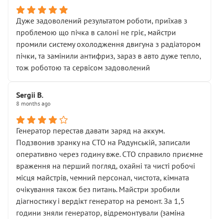
Дуже задоволений результатом роботи, приїхав з
проблемою що пічка в салоні не гріє, майстри
промили систему охолодження двигуна з радіатором
пічки, та замінили антифриз, зараз в авто дуже тепло,
тож роботою та сервісом задоволений
Sergii B.
8 months ago
Генератор перестав давати заряд на аккум.
Подзвонив зранку на СТО на Радунській, записали
оперативно через годину вже. СТО справило приємне
враження на перший погляд, охайні та чисті робочі
місця майстрів, чемний персонал, чистота, кімната
очікування також без питань. Майстри зробили
діагностику і вердікт генератор на ремонт. За 1,5
години зняли генератор, відремонтували (заміна