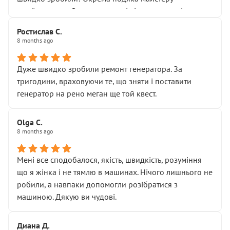
Я — клієнт, який працює на довірі, і саме її цей сервіс
приймальнику Олександру: всі чітко та по суті.
серйозно підірвав.
Молодці! Однозначно буду радити своїм знайомим
Хотілося б більше:
Ростислав С.
звертатися до цього автосервісу.
8 months ago
• належної уваги до авто
• прозорості в роботах і рахунках
• реальної діагностики, а не формального
Дуже швидко зробили ремонт генератора. За
“подивились і поїхав”
тригодини, враховуючи те, що зняти і поставити
На жаль, складається враження, що сервіс працює не
генератор на рено меган ще той квест.
на якість, а “аби швидше і дорожче”. Саме це і псує
загальне враження та бажання повертатися.
Olga С.
Стосовно комунікації - все добре
8 months ago
Мені все сподобалося, якість, швидкість, розуміння
що я жінка і не тямлю в машинах. Нічого лишнього не
робили, а навпаки допомогли розібратися з
машиною. Дякую ви чудові.
Диана Д.