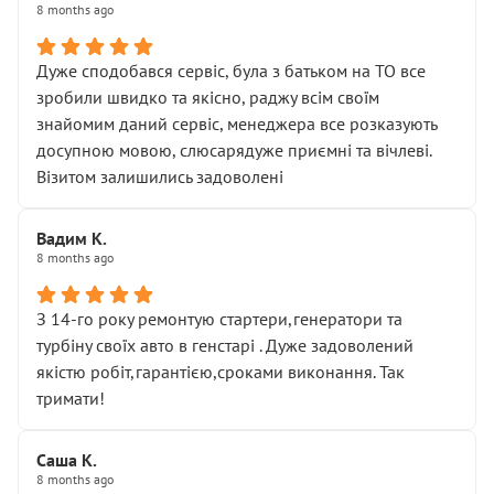
8 months ago
Дуже сподобався сервіс, була з батьком на ТО все
зробили швидко та якісно, раджу всім своїм
знайомим даний сервіс, менеджера все розказують
досупною мовою, слюсарядуже приємні та вічлеві.
Візитом залишились задоволені
Вадим К.
8 months ago
З 14-го року ремонтую стартери,генератори та
турбіну своїх авто в генстарі . Дуже задоволений
якістю робіт,гарантією,сроками виконання. Так
тримати!
Саша К.
8 months ago