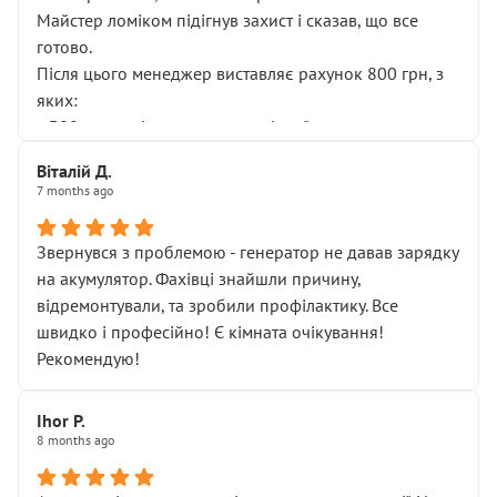
Майстер ломіком підігнув захист і сказав, що все
готово.
Після цього менеджер виставляє рахунок 800 грн, з
яких:
• 300 грн — діагностика гальмівної системи
• 500 грн — діагностика ходової, яку я НЕ замовляв і
Віталій Д.
НЕ погоджував
7 months ago
Я оплатив, але одразу звернув увагу, що це нав’язана
послуга. Тим більше, я був поруч і жодної реальної
Звернувся з проблемою - генератор не давав зарядку
діагностики ходової не проводилось. Після
на акумулятор. Фахівці знайшли причину,
зауваження гроші за цю “послугу” повернули, що
відремонтували, та зробили профілактику. Все
лише підтвердило мою правоту.
швидко і професійно! Є кімната очікування!
Але головне — я виїжджаю з боксу, і скрип у гальмах
Рекомендую!
залишився таким самим, як і був. Тобто оплачена
“діагностика гальм” фактично нічого не дала.
Далі ситуація тільки погіршилась:
Ihor P.
8 months ago
• сказали, що тепер “потрібно знімати колеса”
• що біля авто стояти вже не можна