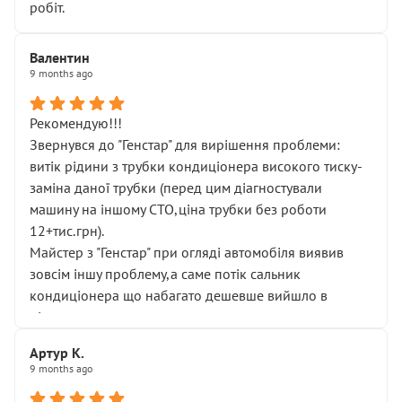
робіт.
Валентин
9 months ago
Рекомендую!!!
Звернувся до "Генстар" для вирішення проблеми:
витік рідини з трубки кондиціонера високого тиску-
заміна даної трубки (перед цим діагностували
машину на іншому СТО,ціна трубки без роботи
12+тис.грн).
Майстер з "Генстар" при огляді автомобіля виявив
зовсім іншу проблему,а саме потік сальник
кондиціонера що набагато дешевше вийшло в
підсумку.
Дуже дякую за швидкий і професійний ремонт!
Артур К.
9 months ago