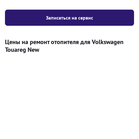
Записаться на сервис
Цены на ремонт отопителя для Volkswagen
Touareg New
Услуга
Цена
Автономный отопитель
Бесплатный расчет цены установки
Безкоштовно
автономного отопителя
Установка воздушного автономного
8000
грн
отопителя