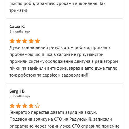
якістю робіт,гарантією,сроками виконання. Так
тримати!
Саша К.
8 months ago
Дуже задоволений результатом роботи, приїхав з
проблемою що пічка в салоні не гріє, майстри
промили систему охолодження двигуна з радіатором
пічки, та замінили антифриз, зараз в авто дуже тепло,
тож роботою та сервісом задоволений
Sergii B.
8 months ago
Генератор перестав давати заряд на аккум.
Подзвонив зранку на СТО на Радунській, записали
оперативно через годину вже. СТО справило приємне