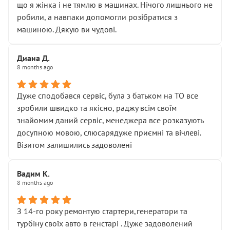
що я жінка і не тямлю в машинах. Нічого лишнього не
робили, а навпаки допомогли розібратися з
машиною. Дякую ви чудові.
Диана Д.
8 months ago
Дуже сподобався сервіс, була з батьком на ТО все
зробили швидко та якісно, раджу всім своїм
знайомим даний сервіс, менеджера все розказують
досупною мовою, слюсарядуже приємні та вічлеві.
Візитом залишились задоволені
Вадим К.
8 months ago
З 14-го року ремонтую стартери,генератори та
турбіну своїх авто в генстарі . Дуже задоволений