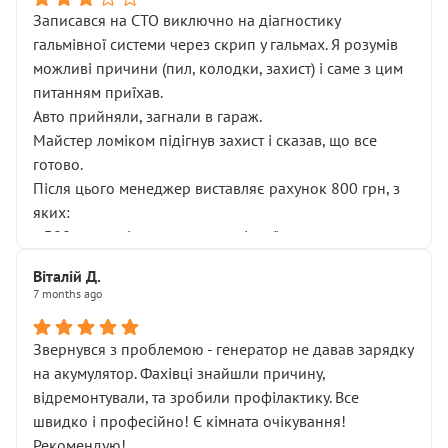
Записався на СТО виключно на діагностику
гальмівної системи через скрип у гальмах. Я розумів
можливі причини (пил, колодки, захист) і саме з цим
питанням приїхав.
Авто прийняли, загнали в гараж.
Майстер ломіком підігнув захист і сказав, що все
готово.
Після цього менеджер виставляє рахунок 800 грн, з
яких:
• 300 грн — діагностика гальмівної системи
• 500 грн — діагностика ходової, яку я НЕ замовляв і
Віталій Д.
НЕ погоджував
7 months ago
Я оплатив, але одразу звернув увагу, що це нав’язана
послуга. Тим більше, я був поруч і жодної реальної
Звернувся з проблемою - генератор не давав зарядку
діагностики ходової не проводилось. Після
на акумулятор. Фахівці знайшли причину,
зауваження гроші за цю “послугу” повернули, що
відремонтували, та зробили профілактику. Все
лише підтвердило мою правоту.
швидко і професійно! Є кімната очікування!
Але головне — я виїжджаю з боксу, і скрип у гальмах
Рекомендую!