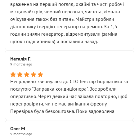
враження на перший погляд, охайні та чисті робочі
місця майстрів, чемний персонал, чистота, кімната
очікування також без питань. Майстри зробили
діагностику і вердікт генератор на ремонт. За 1,5
години зняли генератор, відремонтували (заміна
щіток і підшипників) и поставили назад.
Наталія Г.
9 months ago
Нещодавно звернулася до СТО Генстар Борщагівка за
послугою "Заправка кондиціонера". Все зробили
оперативно. Через деякий час заїхала повторно, щоб
перепровірити, чи не має витікання фреону.
Перевірка була безкоштовна. Поки задоволена
Олег М.
9 months ago