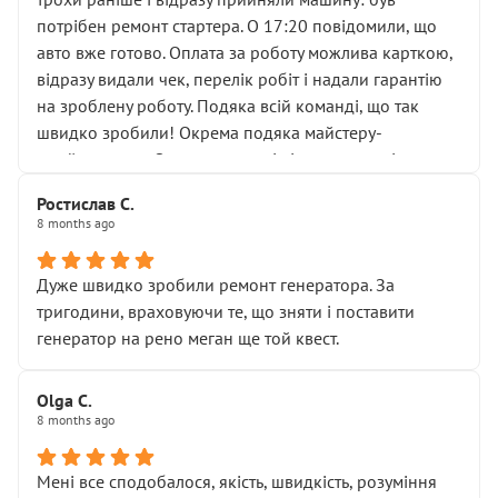
лобовим склом. Мені пояснили, що це “старі гайки, які
потрібен ремонт стартера. О 17:20 повідомили, що
відкручували”, і попросили не хвилюватися. ( надіюсь
авто вже готово. Оплата за роботу можлива карткою,
новий власник, не застяг в полі))
відразу видали чек, перелік робіт і надали гарантію
Але після нинішнього візиту такі дрібниці вже не
на зроблену роботу. Подяка всій команді, що так
здаються дрібницями.
швидко зробили! Окрема подяка майстеру-
Я — клієнт, який працює на довірі, і саме її цей сервіс
приймальнику Олександру: всі чітко та по суті.
серйозно підірвав.
Молодці! Однозначно буду радити своїм знайомим
Хотілося б більше:
Ростислав С.
звертатися до цього автосервісу.
8 months ago
• належної уваги до авто
• прозорості в роботах і рахунках
• реальної діагностики, а не формального
Дуже швидко зробили ремонт генератора. За
“подивились і поїхав”
тригодини, враховуючи те, що зняти і поставити
На жаль, складається враження, що сервіс працює не
генератор на рено меган ще той квест.
на якість, а “аби швидше і дорожче”. Саме це і псує
загальне враження та бажання повертатися.
Olga С.
Стосовно комунікації - все добре
8 months ago
Мені все сподобалося, якість, швидкість, розуміння