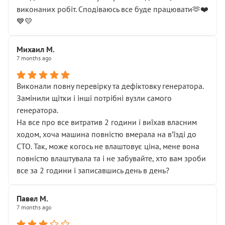
виконаних робіт. Сподіваюсь все буде працювати🫶❤️
💙💛
Михаил М.
7 months ago
Виконали повну перевірку та дефіктовку генератора.
Замінили щітки і інші потрібні вузли самого
генератора.
На все про все витратив 2 години і виїхав власним
ходом, хоча машина повністю вмерала на вʼїзді до
СТО. Так, може когось не влаштовує ціна, мене вона
повністю влаштувала та і не забувайте, хто вам зроби
все за 2 години і записавшись день в день?
Павел М.
7 months ago