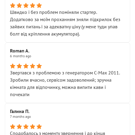
Швидко і без проблем поміняли стартер.
Додатково за моїм проханням зняли підкрилок без
зайвих питань і за адекватну ціну (у мене туди упав
болт від кріплення акумулятора).
Roman A.
6 months ago
Звертався з проблемою з генератором C-Max 2011.
Зробили вчасно, сервісом задоволений; зручна
кімната для відпочинку, можна випити кави і
почекати
Галина П.
7 months ago
Сподобалось з моменту звернення і до кінця