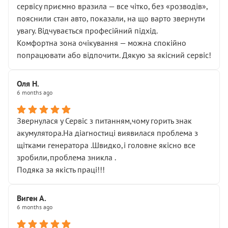
сервісу приємно вразила — все чітко, без «розводів»,
пояснили стан авто, показали, на що варто звернути
увагу. Відчувається професійний підхід.
Комфортна зона очікування — можна спокійно
попрацювати або відпочити. Дякую за якісний сервіс!
Оля Н.
6 months ago
Звернулася у Сервіс з питанням,чому горить знак
акумулятора.На діагностиці виявилася проблема з
щітками генератора .Швидко,і головне якісно все
зробили,проблема зникла .
Подяка за якість праці!!!
Виген А.
6 months ago