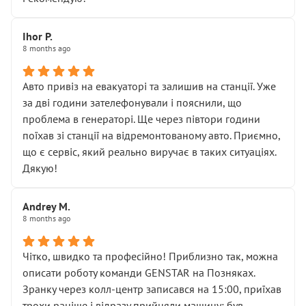
залишився таким самим, як і був. Тобто оплачена
“діагностика гальм” фактично нічого не дала.
Далі ситуація тільки погіршилась:
Ihor P.
8 months ago
• сказали, що тепер “потрібно знімати колеса”
• що біля авто стояти вже не можна
• почали озвучувати купу додаткових робіт без
Авто привіз на евакуаторі та залишив на станції. Уже
чіткого пояснення
за дві години зателефонували і пояснили, що
( ну все зняли та доробили) дякую!
проблема в генераторі. Ще через півтори години
Окремий момент, який виглядає абсурдно:
поїхав зі станції на відремонтованому авто. Приємно,
мені заявили, що бачок гальмівної рідини потрібно
що є сервіс, який реально виручає в таких ситуаціях.
міняти разом із головним гальмівним циліндром у
Дякую!
зборі.
Для людини, яка хоча б трохи розуміється на техніці,
Andrey M.
це звучить як мінімум непрофесійно, а як максимум —
8 months ago
спроба продати дорогий вузол замість елементарних
ущільнювачів.
Чітко, швидко та професійно! Приблизно так, можна
Що прикро — це не перший мій візит. Раніше міняв у
описати роботу команди GENSTAR на Позняках.
вас стартер, і тоді сервіс наче справив хороше
Зранку через колл-центр записався на 15:00, приїхав
враження. Але згодом знайшов декілька гайок під
трохи раніше і відразу прийняли машину: був