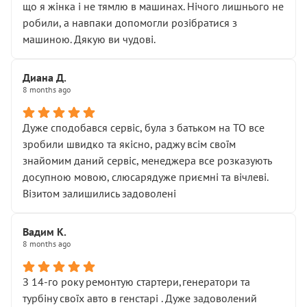
що я жінка і не тямлю в машинах. Нічого лишнього не
робили, а навпаки допомогли розібратися з
машиною. Дякую ви чудові.
Диана Д.
8 months ago
Дуже сподобався сервіс, була з батьком на ТО все
зробили швидко та якісно, раджу всім своїм
знайомим даний сервіс, менеджера все розказують
досупною мовою, слюсарядуже приємні та вічлеві.
Візитом залишились задоволені
Вадим К.
8 months ago
З 14-го року ремонтую стартери,генератори та
турбіну своїх авто в генстарі . Дуже задоволений