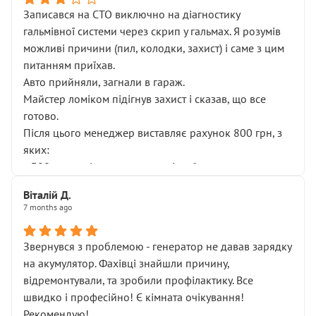
Записався на СТО виключно на діагностику
гальмівної системи через скрип у гальмах. Я розумів
можливі причини (пил, колодки, захист) і саме з цим
питанням приїхав.
Авто прийняли, загнали в гараж.
Майстер ломіком підігнув захист і сказав, що все
готово.
Після цього менеджер виставляє рахунок 800 грн, з
яких:
• 300 грн — діагностика гальмівної системи
• 500 грн — діагностика ходової, яку я НЕ замовляв і
Віталій Д.
НЕ погоджував
7 months ago
Я оплатив, але одразу звернув увагу, що це нав’язана
послуга. Тим більше, я був поруч і жодної реальної
Звернувся з проблемою - генератор не давав зарядку
діагностики ходової не проводилось. Після
на акумулятор. Фахівці знайшли причину,
зауваження гроші за цю “послугу” повернули, що
відремонтували, та зробили профілактику. Все
лише підтвердило мою правоту.
швидко і професійно! Є кімната очікування!
Але головне — я виїжджаю з боксу, і скрип у гальмах
Рекомендую!