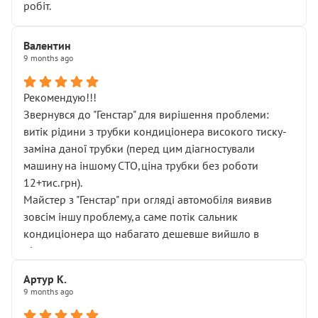
робіт.
Валентин
9 months ago
Рекомендую!!!
Звернувся до "Генстар" для вирішення проблеми:
витік рідини з трубки кондиціонера високого тиску-
заміна даної трубки (перед цим діагностували
машину на іншому СТО,ціна трубки без роботи
12+тис.грн).
Майстер з "Генстар" при огляді автомобіля виявив
зовсім іншу проблему,а саме потік сальник
кондиціонера що набагато дешевше вийшло в
підсумку.
Дуже дякую за швидкий і професійний ремонт!
Артур К.
9 months ago