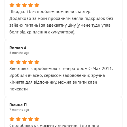
Швидко і без проблем поміняли стартер.
Додатково за моїм проханням зняли підкрилок без
зайвих питань і за адекватну ціну (у мене туди упав
болт від кріплення акумулятора).
Roman A.
6 months ago
Звертався з проблемою з генератором C-Max 2011.
Зробили вчасно, сервісом задоволений; зручна
кімната для відпочинку, можна випити кави і
почекати
Галина П.
7 months ago
Сподобалось з моменту звернення і до кінця