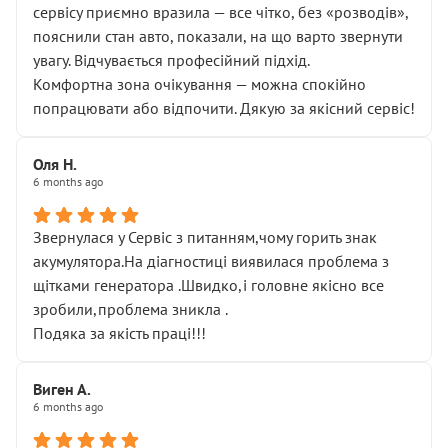
сервісу приємно вразила — все чітко, без «розводів»,
пояснили стан авто, показали, на що варто звернути
увагу. Відчувається професійний підхід.
Комфортна зона очікування — можна спокійно
попрацювати або відпочити. Дякую за якісний сервіс!
Оля Н.
6 months ago
Звернулася у Сервіс з питанням,чому горить знак
акумулятора.На діагностиці виявилася проблема з
щітками генератора .Швидко,і головне якісно все
зробили,проблема зникла .
Подяка за якість праці!!!
Виген А.
6 months ago