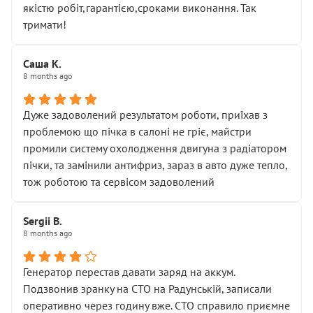
якістю робіт,гарантією,сроками виконання. Так
тримати!
Саша К.
8 months ago
Дуже задоволений результатом роботи, приїхав з
проблемою що пічка в салоні не гріє, майстри
промили систему охолодження двигуна з радіатором
пічки, та замінили антифриз, зараз в авто дуже тепло,
тож роботою та сервісом задоволений
Sergii B.
8 months ago
Генератор перестав давати заряд на аккум.
Подзвонив зранку на СТО на Радунській, записали
оперативно через годину вже. СТО справило приємне