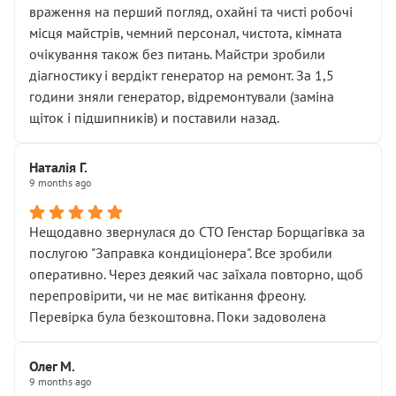
враження на перший погляд, охайні та чисті робочі
місця майстрів, чемний персонал, чистота, кімната
очікування також без питань. Майстри зробили
діагностику і вердікт генератор на ремонт. За 1,5
години зняли генератор, відремонтували (заміна
щіток і підшипників) и поставили назад.
Наталія Г.
9 months ago
Нещодавно звернулася до СТО Генстар Борщагівка за
послугою "Заправка кондиціонера". Все зробили
оперативно. Через деякий час заїхала повторно, щоб
перепровірити, чи не має витікання фреону.
Перевірка була безкоштовна. Поки задоволена
Олег М.
9 months ago