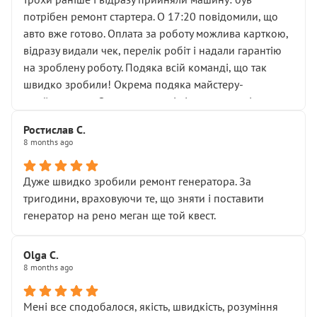
лобовим склом. Мені пояснили, що це “старі гайки, які
потрібен ремонт стартера. О 17:20 повідомили, що
відкручували”, і попросили не хвилюватися. ( надіюсь
авто вже готово. Оплата за роботу можлива карткою,
новий власник, не застяг в полі))
відразу видали чек, перелік робіт і надали гарантію
Але після нинішнього візиту такі дрібниці вже не
на зроблену роботу. Подяка всій команді, що так
здаються дрібницями.
швидко зробили! Окрема подяка майстеру-
Я — клієнт, який працює на довірі, і саме її цей сервіс
приймальнику Олександру: всі чітко та по суті.
серйозно підірвав.
Молодці! Однозначно буду радити своїм знайомим
Хотілося б більше:
Ростислав С.
звертатися до цього автосервісу.
8 months ago
• належної уваги до авто
• прозорості в роботах і рахунках
• реальної діагностики, а не формального
Дуже швидко зробили ремонт генератора. За
“подивились і поїхав”
тригодини, враховуючи те, що зняти і поставити
На жаль, складається враження, що сервіс працює не
генератор на рено меган ще той квест.
на якість, а “аби швидше і дорожче”. Саме це і псує
загальне враження та бажання повертатися.
Olga С.
Стосовно комунікації - все добре
8 months ago
Мені все сподобалося, якість, швидкість, розуміння