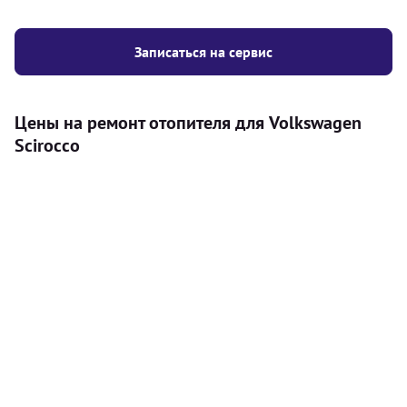
Записаться на сервис
Цены на ремонт отопителя для Volkswagen
Scirocco
Услуга
Цена
Автономный отопитель
Бесплатный расчет цены установки
Безкоштовно
автономного отопителя
Установка воздушного автономного
8000
грн
отопителя