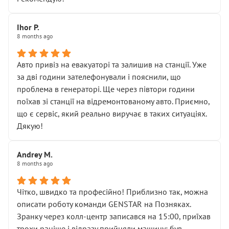
залишився таким самим, як і був. Тобто оплачена
“діагностика гальм” фактично нічого не дала.
Далі ситуація тільки погіршилась:
Ihor P.
8 months ago
• сказали, що тепер “потрібно знімати колеса”
• що біля авто стояти вже не можна
• почали озвучувати купу додаткових робіт без
Авто привіз на евакуаторі та залишив на станції. Уже
чіткого пояснення
за дві години зателефонували і пояснили, що
( ну все зняли та доробили) дякую!
проблема в генераторі. Ще через півтори години
Окремий момент, який виглядає абсурдно:
поїхав зі станції на відремонтованому авто. Приємно,
мені заявили, що бачок гальмівної рідини потрібно
що є сервіс, який реально виручає в таких ситуаціях.
міняти разом із головним гальмівним циліндром у
Дякую!
зборі.
Для людини, яка хоча б трохи розуміється на техніці,
Andrey M.
це звучить як мінімум непрофесійно, а як максимум —
8 months ago
спроба продати дорогий вузол замість елементарних
ущільнювачів.
Чітко, швидко та професійно! Приблизно так, можна
Що прикро — це не перший мій візит. Раніше міняв у
описати роботу команди GENSTAR на Позняках.
вас стартер, і тоді сервіс наче справив хороше
Зранку через колл-центр записався на 15:00, приїхав
враження. Але згодом знайшов декілька гайок під
трохи раніше і відразу прийняли машину: був