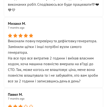
виконаних робіт. Сподіваюсь все буде працювати🫶❤️
💙💛
Михаил М.
7 months ago
Виконали повну перевірку та дефіктовку генератора.
Замінили щітки і інші потрібні вузли самого
генератора.
На все про все витратив 2 години і виїхав власним
ходом, хоча машина повністю вмерала на вʼїзді до
СТО. Так, може когось не влаштовує ціна, мене вона
повністю влаштувала та і не забувайте, хто вам зроби
все за 2 години і записавшись день в день?
Павел М.
7 months ago