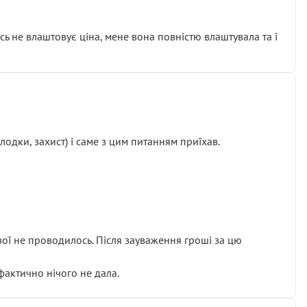
сь не влаштовує ціна, мене вона повністю влаштувала та і
одки, захист) і саме з цим питанням приїхав.
ової не проводилось. Після зауваження гроші за цю
 фактично нічого не дала.