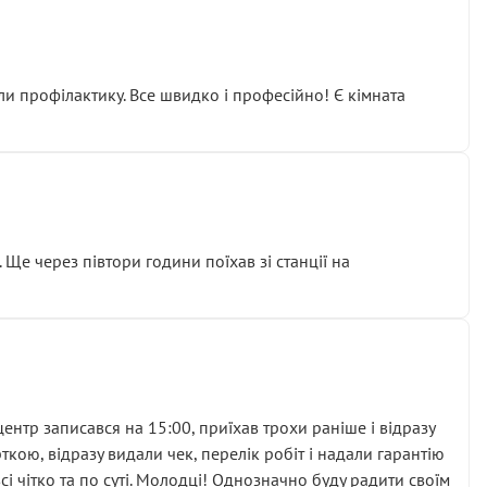
ли профілактику. Все швидко і професійно! Є кімната
ати дорогий вузол замість елементарних ущільнювачів.
м знайшов декілька гайок під лобовим склом. Мені
 Ще через півтори години поїхав зі станції на
ня та бажання повертатися.
нтр записався на 15:00, приїхав трохи раніше і відразу
кою, відразу видали чек, перелік робіт і надали гарантію
 чітко та по суті. Молодці! Однозначно буду радити своїм