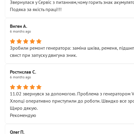
Звернулася у Сервіс з питанням,чому горить знак акумуля
Подяка за якість праці!!!
Виген А.
6 months ago
Зробили ремонт генератора: заміна шківа, ременя, підшипни
свист при запуску двигуна зник.
Ростислав С.
6 months ago
11.02 звернувся за допомогою. Проблема з генератором 
Хлопці оперативно приступили до роботи. Швидко все зро
Щиро дякую.
Рекомендую
Олег П.