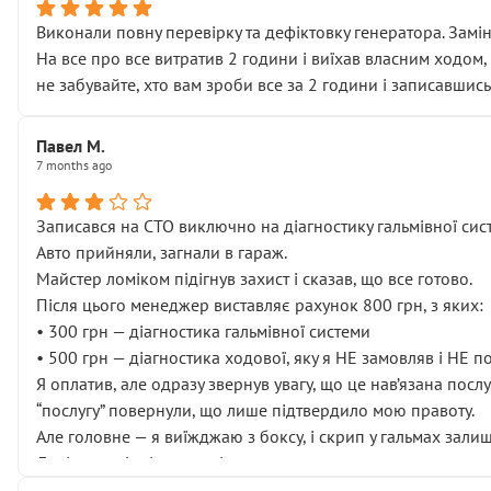
Виконали повну перевірку та дефіктовку генератора. Замін
На все про все витратив 2 години і виїхав власним ходом,
не забувайте, хто вам зроби все за 2 години і записавшись
Павел М.
7 months ago
Записався на СТО виключно на діагностику гальмівної сист
Авто прийняли, загнали в гараж.
Майстер ломіком підігнув захист і сказав, що все готово.
Після цього менеджер виставляє рахунок 800 грн, з яких:
• 300 грн — діагностика гальмівної системи
• 500 грн — діагностика ходової, яку я НЕ замовляв і НЕ 
Я оплатив, але одразу звернув увагу, що це нав’язана посл
“послугу” повернули, що лише підтвердило мою правоту.
Але головне — я виїжджаю з боксу, і скрип у гальмах залиш
Далі ситуація тільки погіршилась:
• сказали, що тепер “потрібно знімати колеса”