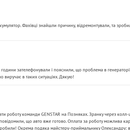
ояснення
кумулятор. Фахівці знайшли причину, відремонтували, та зроби
 разом із головним гальмівним циліндром у зборі.
звучить як мінімум непрофесійно, а як максимум — спроба прод
тартер, і тоді сервіс наче справив хороше враження. Але згодо
и не хвилюватися. ( надіюсь новий власник, не застяг в полі))
я дрібницями.
йозно підірвав.
ві години зателефонували і пояснили, що проблема в генераторі.
о виручає в таких ситуаціях. Дякую!
їхав”
ість, а “аби швидше і дорожче”. Саме це і псує загальне вражен
ти роботу команди GENSTAR на Позняках. Зранку через колл-це
овідомили, що авто вже готово. Оплата за роботу можлива карт
зробили! Окрема подяка майстеру-приймальнику Олександру: всі