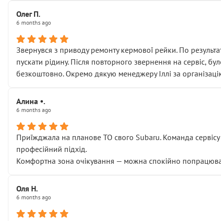
Олег П.
6 months ago
Звернувся з приводу ремонту кермової рейки. По результат
пускати рідину. Після повторного звернення на сервіс, бу
безкоштовно. Окремо дякую менеджеру Іллі за організаці
Алина •.
6 months ago
Приїжджала на планове ТО свого Subaru. Команда сервісу п
професійний підхід.
Комфортна зона очікування — можна спокійно попрацювати
Оля Н.
6 months ago