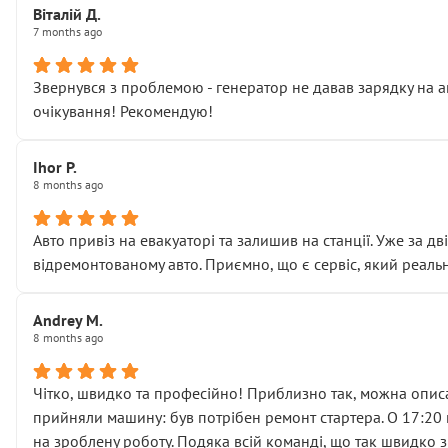
Віталій Д.
• що біля авто стояти вже не можна
7 months ago
• почали озвучувати купу додаткових робіт без чіткого п
( ну все зняли та доробили) дякую!
Звернувся з проблемою - генератор не давав зарядку на а
Окремий момент, який виглядає абсурдно:
очікування! Рекомендую!
мені заявили, що бачок гальмівної рідини потрібно міняти
Для людини, яка хоча б трохи розуміється на техніці, це 
Що прикро — це не перший мій візит. Раніше міняв у вас с
Ihor P.
8 months ago
пояснили, що це “старі гайки, які відкручували”, і попросил
Але після нинішнього візиту такі дрібниці вже не здаютьс
Я — клієнт, який працює на довірі, і саме її цей сервіс сер
Авто привіз на евакуаторі та залишив на станції. Уже за д
Хотілося б більше:
відремонтованому авто. Приємно, що є сервіс, який реальн
• належної уваги до авто
• прозорості в роботах і рахунках
Andrey M.
• реальної діагностики, а не формального “подивились і по
8 months ago
На жаль, складається враження, що сервіс працює не на як
Стосовно комунікації - все добре
Чітко, швидко та професійно! Приблизно так, можна описа
прийняли машину: був потрібен ремонт стартера. О 17:20 п
на зроблену роботу. Подяка всій команді, що так швидко 