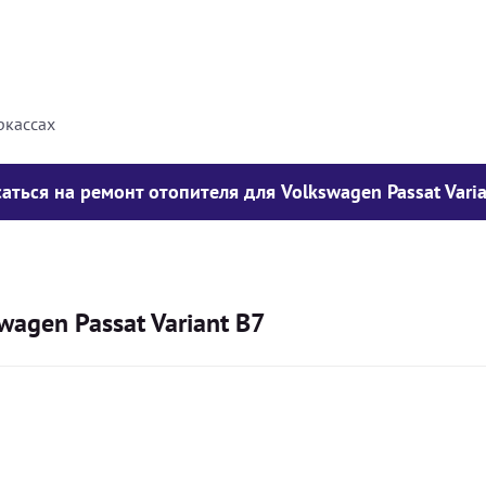
8000
грн
10000
грн
ркассах
аться на ремонт отопителя для Volkswagen Passat Vari
agen Passat Variant B7