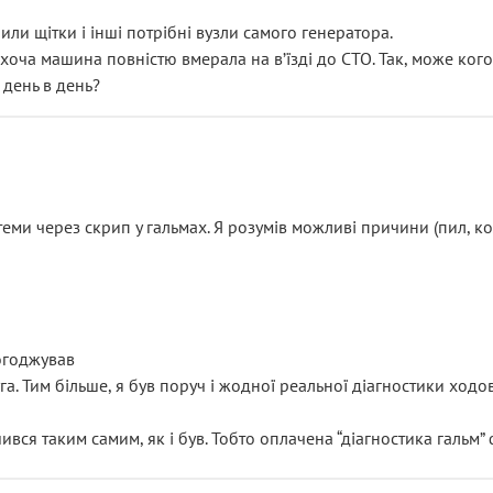
или щітки і інші потрібні вузли самого генератора.
 хоча машина повністю вмерала на вʼїзді до СТО. Так, може кого
 день в день?
еми через скрип у гальмах. Я розумів можливі причини (пил, кол
погоджував
уга. Тим більше, я був поруч і жодної реальної діагностики ход
ився таким самим, як і був. Тобто оплачена “діагностика гальм”