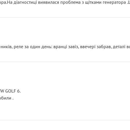
тора.На діагностиці виявилася проблема з щітками генератора 
ків, реле за один день: вранці завіз, ввечері забрав, деталі в
VW GOLF 6.
били .