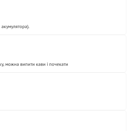
 акумулятора).
у, можна випити кави і почекати