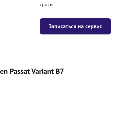
сроки
Записаться на сервис
n Passat Variant B7
Цена
я
Безкоштовно