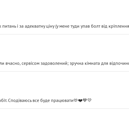
итань і за адекватну ціну (у мене туди упав болт від кріплення
и вчасно, сервісом задоволений; зручна кімната для відпочинк
обіт. Сподіваюсь все буде працювати🫶❤️💙💛