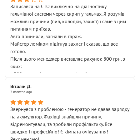
Записався на СТО виключно на діагностику
гальмівної системи через скрип у гальмах. Я розумів
можливі причини (пил, колодки, захист) і саме з цим
питанням приїхав.
Авто прийняли, загнали в гараж.
Майстер ломіком підігнув захист і сказав, що все
готово.
Після цього менеджер виставляє рахунок 800 грн, з
яких:
• 300 грн — діагностика гальмівної системи
• 500 грн — діагностика ходової, яку я НЕ замовляв і
Віталій Д.
НЕ погоджував
7 months ago
Я оплатив, але одразу звернув увагу, що це нав’язана
послуга. Тим більше, я був поруч і жодної реальної
Звернувся з проблемою - генератор не давав зарядку
діагностики ходової не проводилось. Після
на акумулятор. Фахівці знайшли причину,
зауваження гроші за цю “послугу” повернули, що
відремонтували, та зробили профілактику. Все
лише підтвердило мою правоту.
швидко і професійно! Є кімната очікування!
Але головне — я виїжджаю з боксу, і скрип у гальмах
Рекомендую!