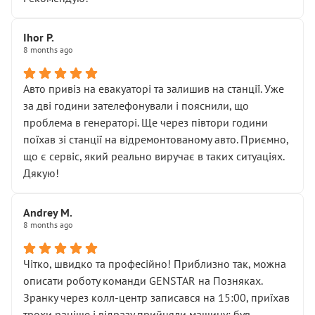
залишився таким самим, як і був. Тобто оплачена
“діагностика гальм” фактично нічого не дала.
Далі ситуація тільки погіршилась:
Ihor P.
8 months ago
• сказали, що тепер “потрібно знімати колеса”
• що біля авто стояти вже не можна
• почали озвучувати купу додаткових робіт без
Авто привіз на евакуаторі та залишив на станції. Уже
чіткого пояснення
за дві години зателефонували і пояснили, що
( ну все зняли та доробили) дякую!
проблема в генераторі. Ще через півтори години
Окремий момент, який виглядає абсурдно:
поїхав зі станції на відремонтованому авто. Приємно,
мені заявили, що бачок гальмівної рідини потрібно
що є сервіс, який реально виручає в таких ситуаціях.
міняти разом із головним гальмівним циліндром у
Дякую!
зборі.
Для людини, яка хоча б трохи розуміється на техніці,
Andrey M.
це звучить як мінімум непрофесійно, а як максимум —
8 months ago
спроба продати дорогий вузол замість елементарних
ущільнювачів.
Чітко, швидко та професійно! Приблизно так, можна
Що прикро — це не перший мій візит. Раніше міняв у
описати роботу команди GENSTAR на Позняках.
вас стартер, і тоді сервіс наче справив хороше
Зранку через колл-центр записався на 15:00, приїхав
враження. Але згодом знайшов декілька гайок під
трохи раніше і відразу прийняли машину: був