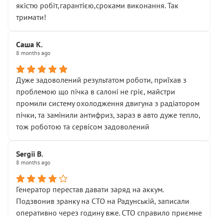
якістю робіт,гарантією,сроками виконання. Так
тримати!
Саша К.
8 months ago
Дуже задоволений результатом роботи, приїхав з
проблемою що пічка в салоні не гріє, майстри
промили систему охолодження двигуна з радіатором
пічки, та замінили антифриз, зараз в авто дуже тепло,
тож роботою та сервісом задоволений
Sergii B.
8 months ago
Генератор перестав давати заряд на аккум.
Подзвонив зранку на СТО на Радунській, записали
оперативно через годину вже. СТО справило приємне