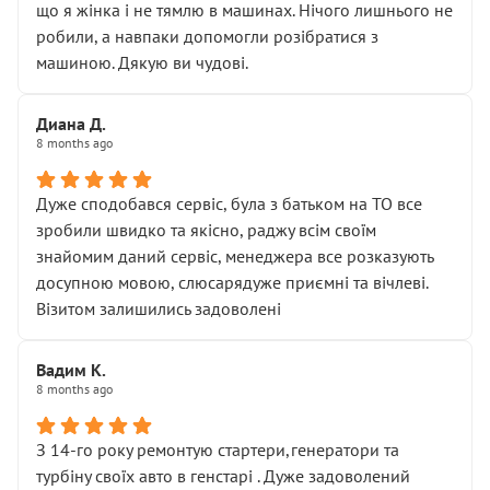
що я жінка і не тямлю в машинах. Нічого лишнього не
робили, а навпаки допомогли розібратися з
машиною. Дякую ви чудові.
Диана Д.
8 months ago
Дуже сподобався сервіс, була з батьком на ТО все
зробили швидко та якісно, раджу всім своїм
знайомим даний сервіс, менеджера все розказують
досупною мовою, слюсарядуже приємні та вічлеві.
Візитом залишились задоволені
Вадим К.
8 months ago
З 14-го року ремонтую стартери,генератори та
турбіну своїх авто в генстарі . Дуже задоволений