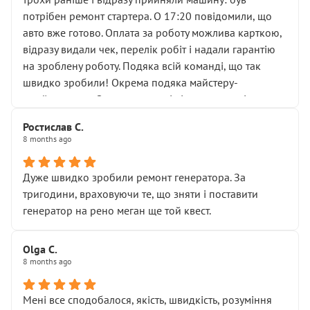
лобовим склом. Мені пояснили, що це “старі гайки, які
потрібен ремонт стартера. О 17:20 повідомили, що
відкручували”, і попросили не хвилюватися. ( надіюсь
авто вже готово. Оплата за роботу можлива карткою,
новий власник, не застяг в полі))
відразу видали чек, перелік робіт і надали гарантію
Але після нинішнього візиту такі дрібниці вже не
на зроблену роботу. Подяка всій команді, що так
здаються дрібницями.
швидко зробили! Окрема подяка майстеру-
Я — клієнт, який працює на довірі, і саме її цей сервіс
приймальнику Олександру: всі чітко та по суті.
серйозно підірвав.
Молодці! Однозначно буду радити своїм знайомим
Хотілося б більше:
Ростислав С.
звертатися до цього автосервісу.
8 months ago
• належної уваги до авто
• прозорості в роботах і рахунках
• реальної діагностики, а не формального
Дуже швидко зробили ремонт генератора. За
“подивились і поїхав”
тригодини, враховуючи те, що зняти і поставити
На жаль, складається враження, що сервіс працює не
генератор на рено меган ще той квест.
на якість, а “аби швидше і дорожче”. Саме це і псує
загальне враження та бажання повертатися.
Olga С.
Стосовно комунікації - все добре
8 months ago
Мені все сподобалося, якість, швидкість, розуміння