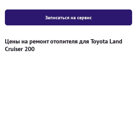
Записаться на сервис
Цены на ремонт отопителя для Toyota Land
Cruiser 200
Услуга
Цена
Автономный отопитель
Бесплатный расчет цены установки
Безкоштовно
автономного отопителя
Установка воздушного автономного
8000
грн
отопителя