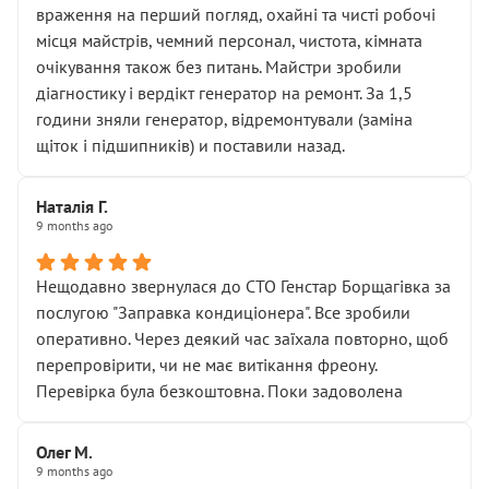
враження на перший погляд, охайні та чисті робочі
місця майстрів, чемний персонал, чистота, кімната
очікування також без питань. Майстри зробили
діагностику і вердікт генератор на ремонт. За 1,5
години зняли генератор, відремонтували (заміна
щіток і підшипників) и поставили назад.
Наталія Г.
9 months ago
Нещодавно звернулася до СТО Генстар Борщагівка за
послугою "Заправка кондиціонера". Все зробили
оперативно. Через деякий час заїхала повторно, щоб
перепровірити, чи не має витікання фреону.
Перевірка була безкоштовна. Поки задоволена
Олег М.
9 months ago