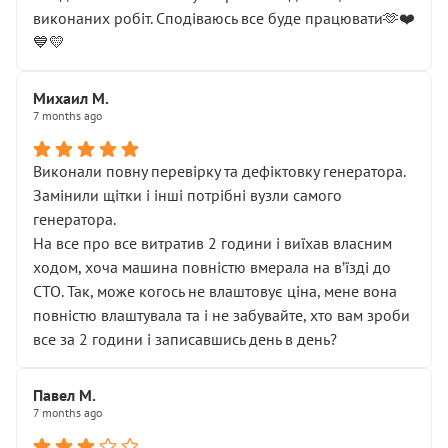
виконаних робіт. Сподіваюсь все буде працювати🫶❤️
💙💛
Михаил М.
7 months ago
Виконали повну перевірку та дефіктовку генератора.
Замінили щітки і інші потрібні вузли самого
генератора.
На все про все витратив 2 години і виїхав власним
ходом, хоча машина повністю вмерала на вʼїзді до
СТО. Так, може когось не влаштовує ціна, мене вона
повністю влаштувала та і не забувайте, хто вам зроби
все за 2 години і записавшись день в день?
Павел М.
7 months ago