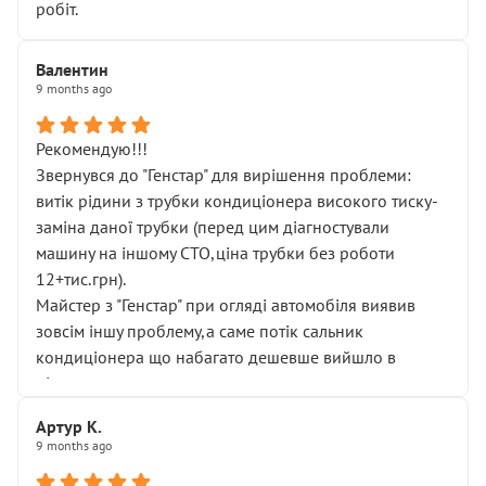
робіт.
Валентин
9 months ago
Рекомендую!!!
Звернувся до "Генстар" для вирішення проблеми:
витік рідини з трубки кондиціонера високого тиску-
заміна даної трубки (перед цим діагностували
машину на іншому СТО,ціна трубки без роботи
12+тис.грн).
Майстер з "Генстар" при огляді автомобіля виявив
зовсім іншу проблему,а саме потік сальник
кондиціонера що набагато дешевше вийшло в
підсумку.
Дуже дякую за швидкий і професійний ремонт!
Артур К.
9 months ago