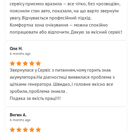
сервісу приємно вразила — все чітко, без «розводів»,
пояснили стан авто, показали, на що варто звернути
увагу. Відчувається професійний підхід.
Комфортна зона очікування — можна спокійно
попрацювати або відпочити. Дякую за якісний сервіс!
Оля Н.
6 months ago
Звернулася у Сервіс з питанням,чому горить знак
акумулятора.На діагностиці виявилася проблема з
щітками генератора .Швидко,і головне якісно все
зробили,проблема зникла .
Подяка за якість праці!!!
Виген А.
6 months ago