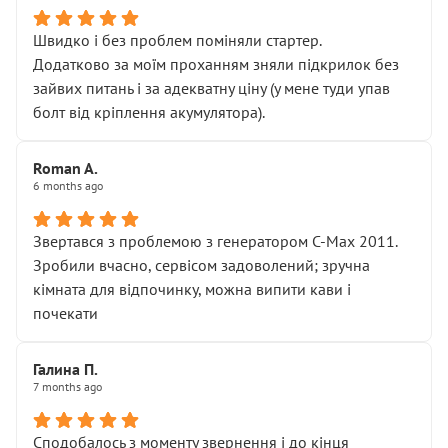
Швидко і без проблем поміняли стартер.
Додатково за моїм проханням зняли підкрилок без
зайвих питань і за адекватну ціну (у мене туди упав
болт від кріплення акумулятора).
Roman A.
6 months ago
Звертався з проблемою з генератором C-Max 2011.
Зробили вчасно, сервісом задоволений; зручна
кімната для відпочинку, можна випити кави і
почекати
Галина П.
7 months ago
Сподобалось з моменту звернення і до кінця