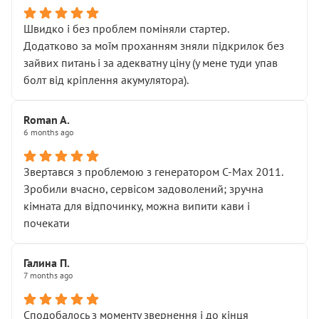
Швидко і без проблем поміняли стартер.
Додатково за моїм проханням зняли підкрилок без
зайвих питань і за адекватну ціну (у мене туди упав
болт від кріплення акумулятора).
Roman A.
6 months ago
Звертався з проблемою з генератором C-Max 2011.
Зробили вчасно, сервісом задоволений; зручна
кімната для відпочинку, можна випити кави і
почекати
Галина П.
7 months ago
Сподобалось з моменту звернення і до кінця