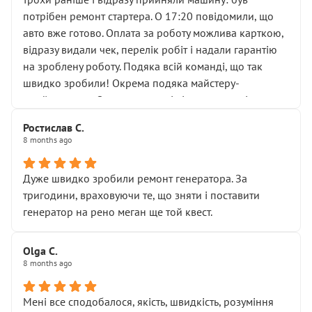
лобовим склом. Мені пояснили, що це “старі гайки, які
потрібен ремонт стартера. О 17:20 повідомили, що
відкручували”, і попросили не хвилюватися. ( надіюсь
авто вже готово. Оплата за роботу можлива карткою,
новий власник, не застяг в полі))
відразу видали чек, перелік робіт і надали гарантію
Але після нинішнього візиту такі дрібниці вже не
на зроблену роботу. Подяка всій команді, що так
здаються дрібницями.
швидко зробили! Окрема подяка майстеру-
Я — клієнт, який працює на довірі, і саме її цей сервіс
приймальнику Олександру: всі чітко та по суті.
серйозно підірвав.
Молодці! Однозначно буду радити своїм знайомим
Хотілося б більше:
Ростислав С.
звертатися до цього автосервісу.
8 months ago
• належної уваги до авто
• прозорості в роботах і рахунках
• реальної діагностики, а не формального
Дуже швидко зробили ремонт генератора. За
“подивились і поїхав”
тригодини, враховуючи те, що зняти і поставити
На жаль, складається враження, що сервіс працює не
генератор на рено меган ще той квест.
на якість, а “аби швидше і дорожче”. Саме це і псує
загальне враження та бажання повертатися.
Olga С.
Стосовно комунікації - все добре
8 months ago
Мені все сподобалося, якість, швидкість, розуміння