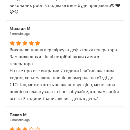
виконаних робіт. Сподіваюсь все буде працювати🫶❤️
💙💛
Михаил М.
7 months ago
Виконали повну перевірку та дефіктовку генератора.
Замінили щітки і інші потрібні вузли самого
генератора.
На все про все витратив 2 години і виїхав власним
ходом, хоча машина повністю вмерала на вʼїзді до
СТО. Так, може когось не влаштовує ціна, мене вона
повністю влаштувала та і не забувайте, хто вам зроби
все за 2 години і записавшись день в день?
Павел М.
7 months ago