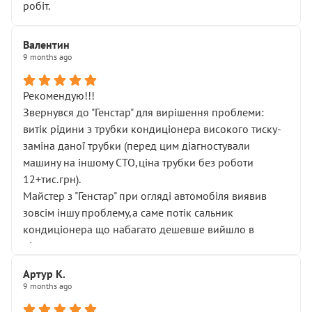
робіт.
Валентин
9 months ago
Рекомендую!!!
Звернувся до "Генстар" для вирішення проблеми:
витік рідини з трубки кондиціонера високого тиску-
заміна даної трубки (перед цим діагностували
машину на іншому СТО,ціна трубки без роботи
12+тис.грн).
Майстер з "Генстар" при огляді автомобіля виявив
зовсім іншу проблему,а саме потік сальник
кондиціонера що набагато дешевше вийшло в
підсумку.
Дуже дякую за швидкий і професійний ремонт!
Артур К.
9 months ago