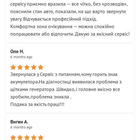
сервісу приємно вразила — все чітко, без «розводів»,
пояснили стан авто, показали, на що варто звернути
увагу. Відчувається професійний підхід.
Комфортна зона очікування — можна спокійно
попрацювати або відпочити. Дякую за якісний сервіс!
Оля Н.
6 months ago
Звернулася у Сервіс з питанням,чому горить знак
акумулятора.На діагностиці виявилася проблема з
щітками генератора .Швидко,і головне якісно все
зробили,проблема зникла .
Подяка за якість праці!!!
Виген А.
6 months ago