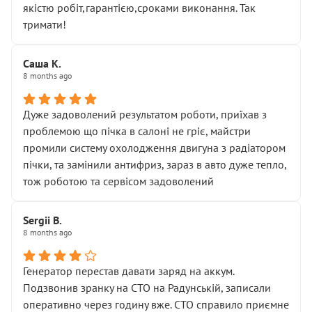
якістю робіт,гарантією,сроками виконання. Так
тримати!
Саша К.
8 months ago
Дуже задоволений результатом роботи, приїхав з
проблемою що пічка в салоні не гріє, майстри
промили систему охолодження двигуна з радіатором
пічки, та замінили антифриз, зараз в авто дуже тепло,
тож роботою та сервісом задоволений
Sergii B.
8 months ago
Генератор перестав давати заряд на аккум.
Подзвонив зранку на СТО на Радунській, записали
оперативно через годину вже. СТО справило приємне