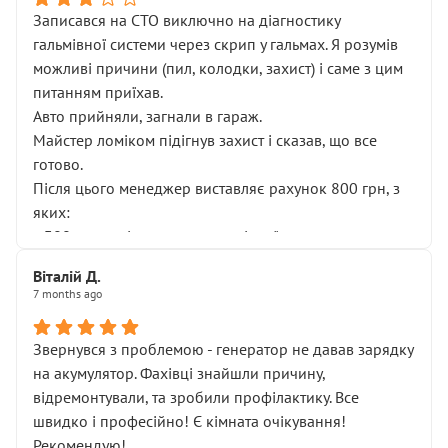
Записався на СТО виключно на діагностику
гальмівної системи через скрип у гальмах. Я розумів
можливі причини (пил, колодки, захист) і саме з цим
питанням приїхав.
Авто прийняли, загнали в гараж.
Майстер ломіком підігнув захист і сказав, що все
готово.
Після цього менеджер виставляє рахунок 800 грн, з
яких:
• 300 грн — діагностика гальмівної системи
• 500 грн — діагностика ходової, яку я НЕ замовляв і
Віталій Д.
НЕ погоджував
7 months ago
Я оплатив, але одразу звернув увагу, що це нав’язана
послуга. Тим більше, я був поруч і жодної реальної
Звернувся з проблемою - генератор не давав зарядку
діагностики ходової не проводилось. Після
на акумулятор. Фахівці знайшли причину,
зауваження гроші за цю “послугу” повернули, що
відремонтували, та зробили профілактику. Все
лише підтвердило мою правоту.
швидко і професійно! Є кімната очікування!
Але головне — я виїжджаю з боксу, і скрип у гальмах
Рекомендую!