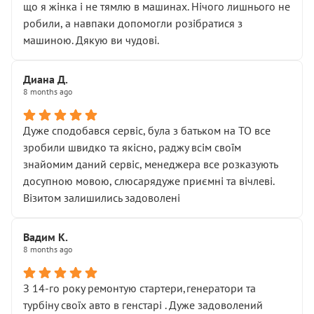
що я жінка і не тямлю в машинах. Нічого лишнього не
робили, а навпаки допомогли розібратися з
машиною. Дякую ви чудові.
Диана Д.
8 months ago
Дуже сподобався сервіс, була з батьком на ТО все
зробили швидко та якісно, раджу всім своїм
знайомим даний сервіс, менеджера все розказують
досупною мовою, слюсарядуже приємні та вічлеві.
Візитом залишились задоволені
Вадим К.
8 months ago
З 14-го року ремонтую стартери,генератори та
турбіну своїх авто в генстарі . Дуже задоволений