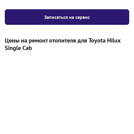
Записаться на сервис
Цены на ремонт отопителя для Toyota Hilux
Single Cab
Услуга
Цена
Автономный отопитель
Бесплатный расчет цены установки
Безкоштовно
автономного отопителя
Установка воздушного автономного
8000
грн
отопителя