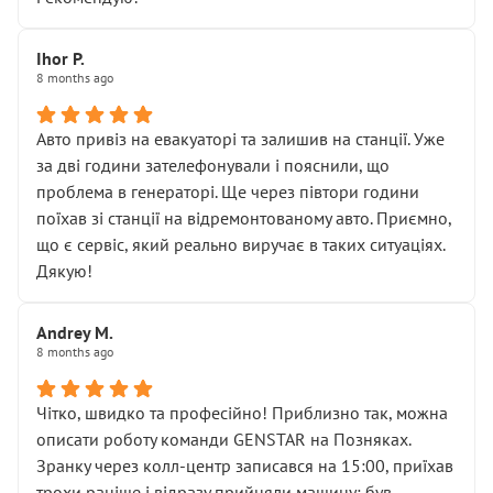
залишився таким самим, як і був. Тобто оплачена
“діагностика гальм” фактично нічого не дала.
Далі ситуація тільки погіршилась:
Ihor P.
8 months ago
• сказали, що тепер “потрібно знімати колеса”
• що біля авто стояти вже не можна
• почали озвучувати купу додаткових робіт без
Авто привіз на евакуаторі та залишив на станції. Уже
чіткого пояснення
за дві години зателефонували і пояснили, що
( ну все зняли та доробили) дякую!
проблема в генераторі. Ще через півтори години
Окремий момент, який виглядає абсурдно:
поїхав зі станції на відремонтованому авто. Приємно,
мені заявили, що бачок гальмівної рідини потрібно
що є сервіс, який реально виручає в таких ситуаціях.
міняти разом із головним гальмівним циліндром у
Дякую!
зборі.
Для людини, яка хоча б трохи розуміється на техніці,
Andrey M.
це звучить як мінімум непрофесійно, а як максимум —
8 months ago
спроба продати дорогий вузол замість елементарних
ущільнювачів.
Чітко, швидко та професійно! Приблизно так, можна
Що прикро — це не перший мій візит. Раніше міняв у
описати роботу команди GENSTAR на Позняках.
вас стартер, і тоді сервіс наче справив хороше
Зранку через колл-центр записався на 15:00, приїхав
враження. Але згодом знайшов декілька гайок під
трохи раніше і відразу прийняли машину: був