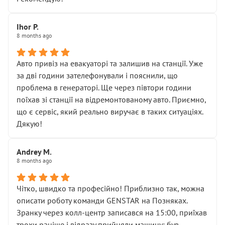
залишився таким самим, як і був. Тобто оплачена
“діагностика гальм” фактично нічого не дала.
Далі ситуація тільки погіршилась:
Ihor P.
8 months ago
• сказали, що тепер “потрібно знімати колеса”
• що біля авто стояти вже не можна
• почали озвучувати купу додаткових робіт без
Авто привіз на евакуаторі та залишив на станції. Уже
чіткого пояснення
за дві години зателефонували і пояснили, що
( ну все зняли та доробили) дякую!
проблема в генераторі. Ще через півтори години
Окремий момент, який виглядає абсурдно:
поїхав зі станції на відремонтованому авто. Приємно,
мені заявили, що бачок гальмівної рідини потрібно
що є сервіс, який реально виручає в таких ситуаціях.
міняти разом із головним гальмівним циліндром у
Дякую!
зборі.
Для людини, яка хоча б трохи розуміється на техніці,
Andrey M.
це звучить як мінімум непрофесійно, а як максимум —
8 months ago
спроба продати дорогий вузол замість елементарних
ущільнювачів.
Чітко, швидко та професійно! Приблизно так, можна
Що прикро — це не перший мій візит. Раніше міняв у
описати роботу команди GENSTAR на Позняках.
вас стартер, і тоді сервіс наче справив хороше
Зранку через колл-центр записався на 15:00, приїхав
враження. Але згодом знайшов декілька гайок під
трохи раніше і відразу прийняли машину: був