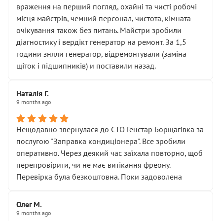
враження на перший погляд, охайні та чисті робочі
місця майстрів, чемний персонал, чистота, кімната
очікування також без питань. Майстри зробили
діагностику і вердікт генератор на ремонт. За 1,5
години зняли генератор, відремонтували (заміна
щіток і підшипників) и поставили назад.
Наталія Г.
9 months ago
Нещодавно звернулася до СТО Генстар Борщагівка за
послугою "Заправка кондиціонера". Все зробили
оперативно. Через деякий час заїхала повторно, щоб
перепровірити, чи не має витікання фреону.
Перевірка була безкоштовна. Поки задоволена
Олег М.
9 months ago