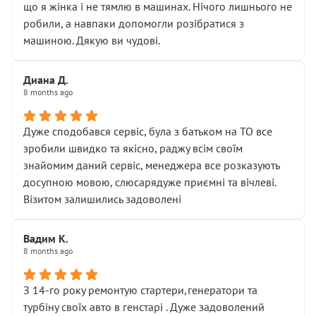
що я жінка і не тямлю в машинах. Нічого лишнього не
робили, а навпаки допомогли розібратися з
машиною. Дякую ви чудові.
Диана Д.
8 months ago
Дуже сподобався сервіс, була з батьком на ТО все
зробили швидко та якісно, раджу всім своїм
знайомим даний сервіс, менеджера все розказують
досупною мовою, слюсарядуже приємні та вічлеві.
Візитом залишились задоволені
Вадим К.
8 months ago
З 14-го року ремонтую стартери,генератори та
турбіну своїх авто в генстарі . Дуже задоволений