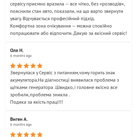
сервісу приємно вразила — все чітко, без «розводів»,
пояснили стан авто, показали, на що варто звернути
увагу. Відчувається професійний підхід.
Комфортна зона очікування — можна спокійно
попрацювати або відпочити. Дякую за якісний сервіс!
Оля Н.
6 months ago
Звернулася у Сервіс з питанням,чому горить знак
акумулятора.На діагностиці виявилася проблема з
щітками генератора .Швидко,і головне якісно все
зробили,проблема зникла .
Подяка за якість праці!!!
Виген А.
6 months ago