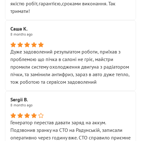
якістю робіт,гарантією,сроками виконання. Так
тримати!
Саша К.
8 months ago
Дуже задоволений результатом роботи, приїхав з
проблемою що пічка в салоні не гріє, майстри
промили систему охолодження двигуна з радіатором
пічки, та замінили антифриз, зараз в авто дуже тепло,
тож роботою та сервісом задоволений
Sergii B.
8 months ago
Генератор перестав давати заряд на аккум.
Подзвонив зранку на СТО на Радунській, записали
оперативно через годину вже. СТО справило приємне