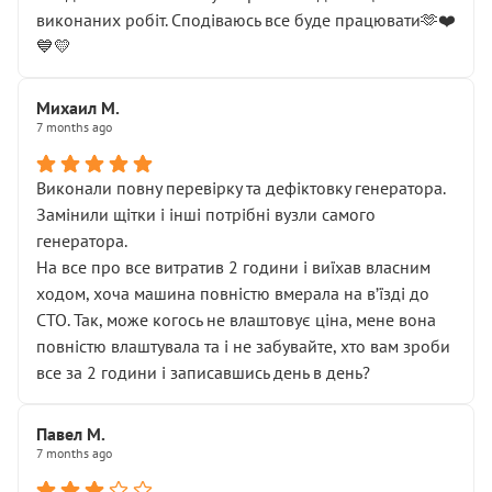
виконаних робіт. Сподіваюсь все буде працювати🫶❤️
💙💛
Михаил М.
7 months ago
Виконали повну перевірку та дефіктовку генератора.
Замінили щітки і інші потрібні вузли самого
генератора.
На все про все витратив 2 години і виїхав власним
ходом, хоча машина повністю вмерала на вʼїзді до
СТО. Так, може когось не влаштовує ціна, мене вона
повністю влаштувала та і не забувайте, хто вам зроби
все за 2 години і записавшись день в день?
Павел М.
7 months ago