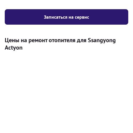
Записаться на сервис
Цены на ремонт отопителя для Ssangyong
Actyon
Услуга
Цена
Автономный отопитель
Бесплатный расчет цены установки
Безкоштовно
автономного отопителя
Установка воздушного автономного
8000
грн
отопителя