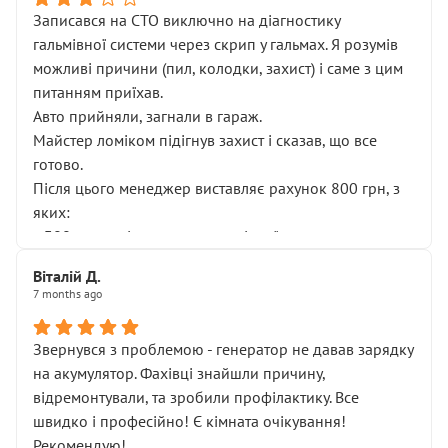
Записався на СТО виключно на діагностику
гальмівної системи через скрип у гальмах. Я розумів
можливі причини (пил, колодки, захист) і саме з цим
питанням приїхав.
Авто прийняли, загнали в гараж.
Майстер ломіком підігнув захист і сказав, що все
готово.
Після цього менеджер виставляє рахунок 800 грн, з
яких:
• 300 грн — діагностика гальмівної системи
• 500 грн — діагностика ходової, яку я НЕ замовляв і
Віталій Д.
НЕ погоджував
7 months ago
Я оплатив, але одразу звернув увагу, що це нав’язана
послуга. Тим більше, я був поруч і жодної реальної
Звернувся з проблемою - генератор не давав зарядку
діагностики ходової не проводилось. Після
на акумулятор. Фахівці знайшли причину,
зауваження гроші за цю “послугу” повернули, що
відремонтували, та зробили профілактику. Все
лише підтвердило мою правоту.
швидко і професійно! Є кімната очікування!
Але головне — я виїжджаю з боксу, і скрип у гальмах
Рекомендую!