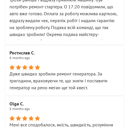
лобовим склом. Мені пояснили, що це “старі гайки, які
потрібен ремонт стартера. О 17:20 повідомили, що
відкручували”, і попросили не хвилюватися. ( надіюсь
авто вже готово. Оплата за роботу можлива карткою,
новий власник, не застяг в полі))
відразу видали чек, перелік робіт і надали гарантію
Але після нинішнього візиту такі дрібниці вже не
на зроблену роботу. Подяка всій команді, що так
здаються дрібницями.
швидко зробили! Окрема подяка майстеру-
Я — клієнт, який працює на довірі, і саме її цей сервіс
приймальнику Олександру: всі чітко та по суті.
серйозно підірвав.
Молодці! Однозначно буду радити своїм знайомим
Хотілося б більше:
Ростислав С.
звертатися до цього автосервісу.
8 months ago
• належної уваги до авто
• прозорості в роботах і рахунках
• реальної діагностики, а не формального
Дуже швидко зробили ремонт генератора. За
“подивились і поїхав”
тригодини, враховуючи те, що зняти і поставити
На жаль, складається враження, що сервіс працює не
генератор на рено меган ще той квест.
на якість, а “аби швидше і дорожче”. Саме це і псує
загальне враження та бажання повертатися.
Olga С.
Стосовно комунікації - все добре
8 months ago
Мені все сподобалося, якість, швидкість, розуміння