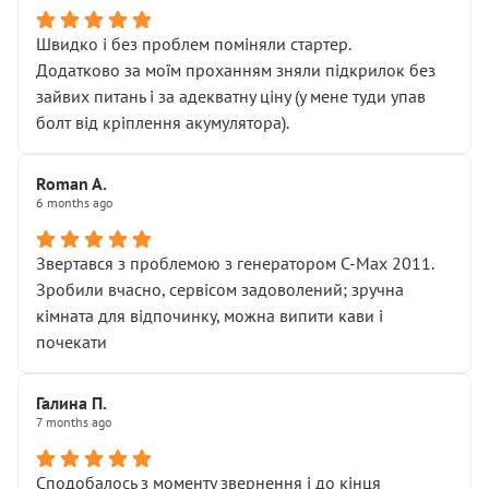
Швидко і без проблем поміняли стартер.
Додатково за моїм проханням зняли підкрилок без
зайвих питань і за адекватну ціну (у мене туди упав
болт від кріплення акумулятора).
Roman A.
6 months ago
Звертався з проблемою з генератором C-Max 2011.
Зробили вчасно, сервісом задоволений; зручна
кімната для відпочинку, можна випити кави і
почекати
Галина П.
7 months ago
Сподобалось з моменту звернення і до кінця