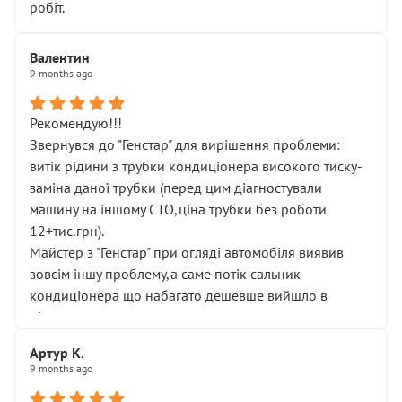
робіт.
Валентин
9 months ago
Рекомендую!!!
Звернувся до "Генстар" для вирішення проблеми:
витік рідини з трубки кондиціонера високого тиску-
заміна даної трубки (перед цим діагностували
машину на іншому СТО,ціна трубки без роботи
12+тис.грн).
Майстер з "Генстар" при огляді автомобіля виявив
зовсім іншу проблему,а саме потік сальник
кондиціонера що набагато дешевше вийшло в
підсумку.
Дуже дякую за швидкий і професійний ремонт!
Артур К.
9 months ago