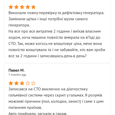
Виконали повну перевірку та дефіктовку генератора.
Замінили щітки і інші потрібні вузли самого
генератора.
На все про все витратив 2 години і виїхав власним
ходом, хоча машина повністю вмерала на вʼїзді до
СТО. Так, може когось не влаштовує ціна, мене вона
повністю влаштувала та і не забувайте, хто вам зроби
все за 2 години і записавшись день в день?
Павел М.
7 months ago
Записався на СТО виключно на діагностику
гальмівної системи через скрип у гальмах. Я розумів
можливі причини (пил, колодки, захист) і саме з цим
питанням приїхав.
Авто прийняли, загнали в гараж.