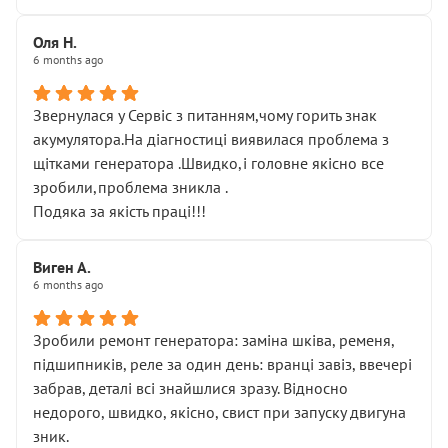
Оля Н.
6 months ago
Звернулася у Сервіс з питанням,чому горить знак
акумулятора.На діагностиці виявилася проблема з
щітками генератора .Швидко,і головне якісно все
зробили,проблема зникла .
Подяка за якість праці!!!
Виген А.
6 months ago
Зробили ремонт генератора: заміна шківа, ременя,
підшипників, реле за один день: вранці завіз, ввечері
забрав, деталі всі знайшлися зразу. Відносно
недорого, швидко, якісно, свист при запуску двигуна
зник.