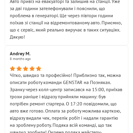
• почали озвучувати купу додаткових робіт без
Авто привіз на евакуаторі та залишив на станції. Уже
чіткого пояснення
за дві години зателефонували і пояснили, що
( ну все зняли та доробили) дякую!
проблема в генераторі. Ще через півтори години
Окремий момент, який виглядає абсурдно:
поїхав зі станції на відремонтованому авто. Приємно,
мені заявили, що бачок гальмівної рідини потрібно
що є сервіс, який реально виручає в таких ситуаціях.
міняти разом із головним гальмівним циліндром у
Дякую!
зборі.
Для людини, яка хоча б трохи розуміється на техніці,
Andrey M.
це звучить як мінімум непрофесійно, а як максимум —
8 months ago
спроба продати дорогий вузол замість елементарних
ущільнювачів.
Чітко, швидко та професійно! Приблизно так, можна
Що прикро — це не перший мій візит. Раніше міняв у
описати роботу команди GENSTAR на Позняках.
вас стартер, і тоді сервіс наче справив хороше
Зранку через колл-центр записався на 15:00, приїхав
враження. Але згодом знайшов декілька гайок під
трохи раніше і відразу прийняли машину: був
лобовим склом. Мені пояснили, що це “старі гайки, які
потрібен ремонт стартера. О 17:20 повідомили, що
відкручували”, і попросили не хвилюватися. ( надіюсь
авто вже готово. Оплата за роботу можлива карткою,
новий власник, не застяг в полі))
відразу видали чек, перелік робіт і надали гарантію
Але після нинішнього візиту такі дрібниці вже не
на зроблену роботу. Подяка всій команді, що так
здаються дрібницями.
швидко зробили! Окрема подяка майстеру-