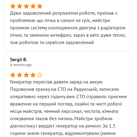
Дуже задоволений результатом роботи, приїхав з
проблемою що пічка в салоні не гріє, майстри
промили систему охолодження двигуна з радіатором
пічки, та замінили антифриз, зараз в авто дуже тепло,
тож роботою та сервісом задоволений
Sergii B.
8 months ago
Генератор перестав давати заряд на аккум.
Подзвонив зранку на СТО на Радунській, записали
оперативно через годину вже. СТО справило приємне
враження на перший погляд, охайні та чисті робочі
місця майстрів, чемний персонал, чистота, кімната
очікування також без питань. Майстри зробили
діагностику і вердікт генератор на ремонт. За 1,5
години зняли генератор, відремонтували (заміна