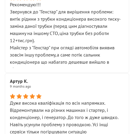
Рекомендую!!!
Звернувся до "Генстар" для вирішення проблеми:
витік рідини з трубки кондиціонера високого тиску-
заміна даної трубки (перед цим діагностували
машину на іншому СТО,ціна трубки без роботи
12+тис.грн).
Майстер з "Генстар" при огляді автомобіля виявив
зовсім іншу проблему,а саме потік сальник
кондиціонера що набагато дешевше вийшло в
підсумку.
Дуже дякую за швидкий і професійний ремонт!
Артур К.
9 months ago
Дуже висока кваліфікація по всіх напрямках.
Відремонтували на різних машинах і стартер, і
конденціонер, і генератор. До того ж дуже швидко.
Навіть усунули проблему з проводкою. Усі інщі
сервіси тільки погіршували ситуацію