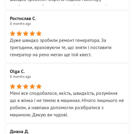
Я — клієнт, який працює на довірі, і саме її цей сервіс
приймальнику Олександру: всі чітко та по суті.
серйозно підірвав.
Молодці! Однозначно буду радити своїм знайомим
Хотілося б більше:
Ростислав С.
звертатися до цього автосервісу.
8 months ago
• належної уваги до авто
• прозорості в роботах і рахунках
• реальної діагностики, а не формального
Дуже швидко зробили ремонт генератора. За
“подивились і поїхав”
тригодини, враховуючи те, що зняти і поставити
На жаль, складається враження, що сервіс працює не
генератор на рено меган ще той квест.
на якість, а “аби швидше і дорожче”. Саме це і псує
загальне враження та бажання повертатися.
Olga С.
Стосовно комунікації - все добре
8 months ago
Мені все сподобалося, якість, швидкість, розуміння
що я жінка і не тямлю в машинах. Нічого лишнього не
робили, а навпаки допомогли розібратися з
машиною. Дякую ви чудові.
Диана Д.