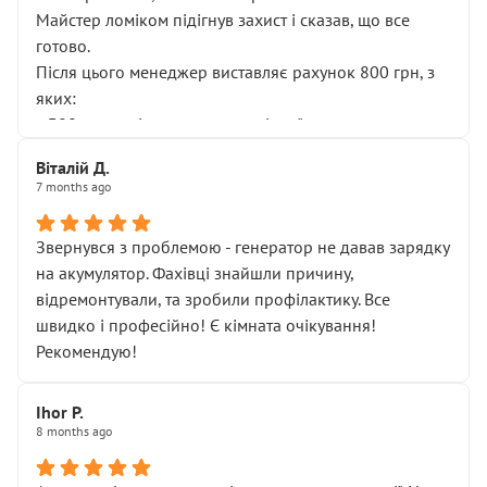
Майстер ломіком підігнув захист і сказав, що все
готово.
Після цього менеджер виставляє рахунок 800 грн, з
яких:
• 300 грн — діагностика гальмівної системи
• 500 грн — діагностика ходової, яку я НЕ замовляв і
Віталій Д.
НЕ погоджував
7 months ago
Я оплатив, але одразу звернув увагу, що це нав’язана
послуга. Тим більше, я був поруч і жодної реальної
Звернувся з проблемою - генератор не давав зарядку
діагностики ходової не проводилось. Після
на акумулятор. Фахівці знайшли причину,
зауваження гроші за цю “послугу” повернули, що
відремонтували, та зробили профілактику. Все
лише підтвердило мою правоту.
швидко і професійно! Є кімната очікування!
Але головне — я виїжджаю з боксу, і скрип у гальмах
Рекомендую!
залишився таким самим, як і був. Тобто оплачена
“діагностика гальм” фактично нічого не дала.
Далі ситуація тільки погіршилась:
Ihor P.
8 months ago
• сказали, що тепер “потрібно знімати колеса”
• що біля авто стояти вже не можна