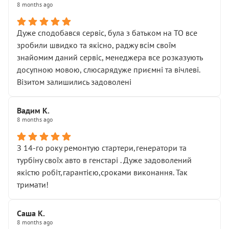
8 months ago
Дуже сподобався сервіс, була з батьком на ТО все
зробили швидко та якісно, раджу всім своїм
знайомим даний сервіс, менеджера все розказують
досупною мовою, слюсарядуже приємні та вічлеві.
Візитом залишились задоволені
Вадим К.
8 months ago
З 14-го року ремонтую стартери,генератори та
турбіну своїх авто в генстарі . Дуже задоволений
якістю робіт,гарантією,сроками виконання. Так
тримати!
Саша К.
8 months ago