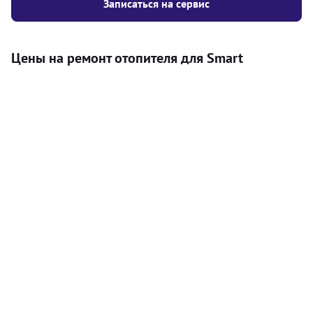
Записаться на сервис
Цены на ремонт отопителя для Smart
Услуга
Цена
Автономный отопитель
Бесплатный расчет цены установки
Безкоштовно
автономного отопителя
Установка воздушного автономного
8000
грн
отопителя
Установка жидкостного
10000
грн
автономного отопителя