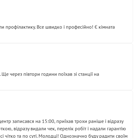
ли профілактику. Все швидко і професійно! Є кімната
ати дорогий вузол замість елементарних ущільнювачів.
м знайшов декілька гайок під лобовим склом. Мені
 Ще через півтори години поїхав зі станції на
ня та бажання повертатися.
нтр записався на 15:00, приїхав трохи раніше і відразу
кою, відразу видали чек, перелік робіт і надали гарантію
 чітко та по суті. Молодці! Однозначно буду радити своїм