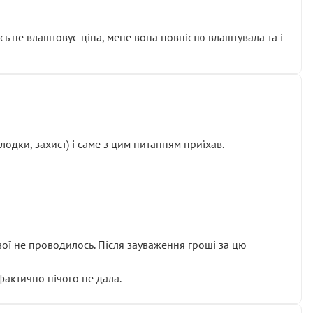
сь не влаштовує ціна, мене вона повністю влаштувала та і
одки, захист) і саме з цим питанням приїхав.
ової не проводилось. Після зауваження гроші за цю
 фактично нічого не дала.