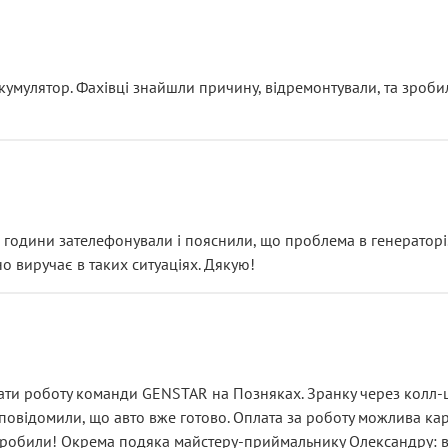
ояснення
кумулятор. Фахівці знайшли причину, відремонтували, та зроби
 разом із головним гальмівним циліндром у зборі.
звучить як мінімум непрофесійно, а як максимум — спроба прод
тартер, і тоді сервіс наче справив хороше враження. Але згодо
и не хвилюватися. ( надіюсь новий власник, не застяг в полі))
я дрібницями.
йозно підірвав.
ві години зателефонували і пояснили, що проблема в генераторі.
о виручає в таких ситуаціях. Дякую!
їхав”
ість, а “аби швидше і дорожче”. Саме це і псує загальне вражен
ти роботу команди GENSTAR на Позняках. Зранку через колл-це
овідомили, що авто вже готово. Оплата за роботу можлива карт
зробили! Окрема подяка майстеру-приймальнику Олександру: всі