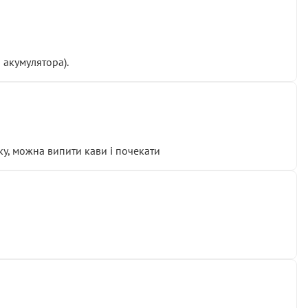
 акумулятора).
у, можна випити кави і почекати