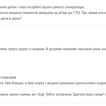
или щітки і інші потрібні вузли самого генератора.
 хоча машина повністю вмерала на вʼїзді до СТО. Так, може кого
 день в день?
еми через скрип у гальмах. Я розумів можливі причини (пил, кол
погоджував
уга. Тим більше, я був поруч і жодної реальної діагностики ход
ився таким самим, як і був. Тобто оплачена “діагностика гальм”