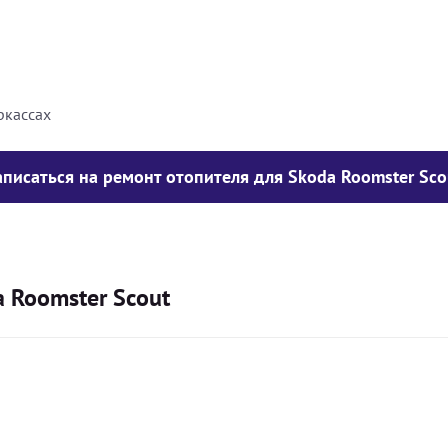
8000
грн
10000
грн
ркассах
аписаться на ремонт отопителя для Skoda Roomster Sco
 Roomster Scout