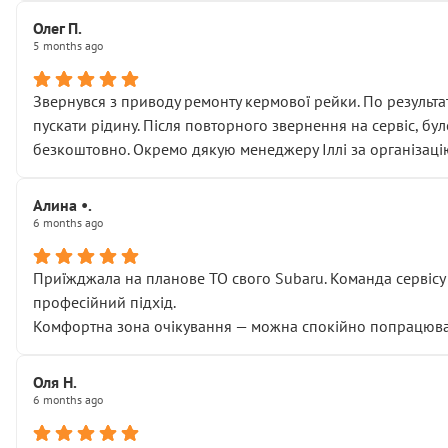
Олег П.
5 months ago
Звернувся з приводу ремонту кермової рейки. По результат
пускати рідину. Після повторного звернення на сервіс, бу
безкоштовно. Окремо дякую менеджеру Іллі за організаці
Алина •.
6 months ago
Приїжджала на планове ТО свого Subaru. Команда сервісу п
професійний підхід.
Комфортна зона очікування — можна спокійно попрацювати
Оля Н.
6 months ago