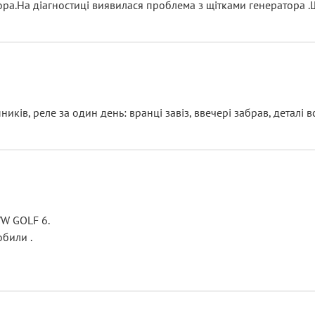
тора.На діагностиці виявилася проблема з щітками генератора 
ків, реле за один день: вранці завіз, ввечері забрав, деталі в
VW GOLF 6.
били .