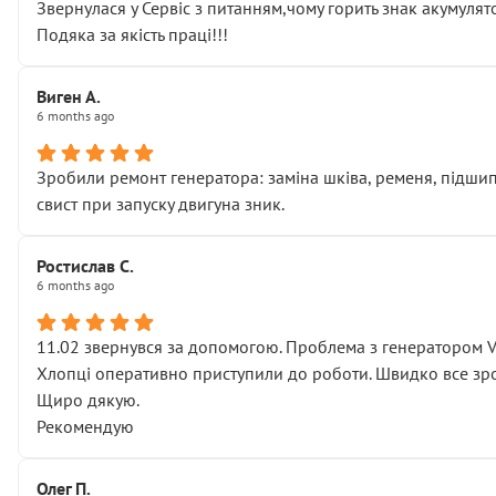
Звернулася у Сервіс з питанням,чому горить знак акумуля
Подяка за якість праці!!!
Виген А.
6 months ago
Зробили ремонт генератора: заміна шківа, ременя, підшипни
свист при запуску двигуна зник.
Ростислав С.
6 months ago
11.02 звернувся за допомогою. Проблема з генератором 
Хлопці оперативно приступили до роботи. Швидко все зро
Щиро дякую.
Рекомендую
Олег П.