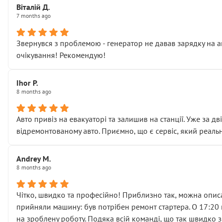
Віталій Д.
• що біля авто стояти вже не можна
7 months ago
• почали озвучувати купу додаткових робіт без чіткого п
( ну все зняли та доробили) дякую!
Звернувся з проблемою - генератор не давав зарядку на а
Окремий момент, який виглядає абсурдно:
очікування! Рекомендую!
мені заявили, що бачок гальмівної рідини потрібно міняти
Для людини, яка хоча б трохи розуміється на техніці, це 
Що прикро — це не перший мій візит. Раніше міняв у вас с
Ihor P.
8 months ago
пояснили, що це “старі гайки, які відкручували”, і попросил
Але після нинішнього візиту такі дрібниці вже не здаютьс
Я — клієнт, який працює на довірі, і саме її цей сервіс сер
Авто привіз на евакуаторі та залишив на станції. Уже за д
Хотілося б більше:
відремонтованому авто. Приємно, що є сервіс, який реальн
• належної уваги до авто
• прозорості в роботах і рахунках
Andrey M.
• реальної діагностики, а не формального “подивились і по
8 months ago
На жаль, складається враження, що сервіс працює не на як
Стосовно комунікації - все добре
Чітко, швидко та професійно! Приблизно так, можна описа
прийняли машину: був потрібен ремонт стартера. О 17:20 п
на зроблену роботу. Подяка всій команді, що так швидко 