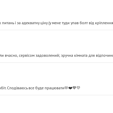
итань і за адекватну ціну (у мене туди упав болт від кріплення
и вчасно, сервісом задоволений; зручна кімната для відпочинк
обіт. Сподіваюсь все буде працювати🫶❤️💙💛