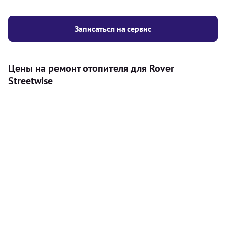
Записаться на сервис
Цены на ремонт отопителя для Rover
Streetwise
Услуга
Цена
Автономный отопитель
Бесплатный расчет цены установки
Безкоштовно
автономного отопителя
Установка воздушного автономного
8000
грн
отопителя