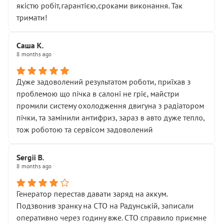
якістю робіт,гарантією,сроками виконання. Так
тримати!
Саша К.
8 months ago
Дуже задоволений результатом роботи, приїхав з
проблемою що пічка в салоні не гріє, майстри
промили систему охолодження двигуна з радіатором
пічки, та замінили антифриз, зараз в авто дуже тепло,
тож роботою та сервісом задоволений
Sergii B.
8 months ago
Генератор перестав давати заряд на аккум.
Подзвонив зранку на СТО на Радунській, записали
оперативно через годину вже. СТО справило приємне