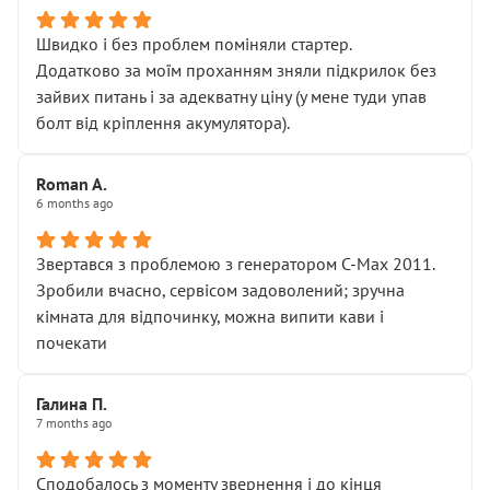
Швидко і без проблем поміняли стартер.
Додатково за моїм проханням зняли підкрилок без
зайвих питань і за адекватну ціну (у мене туди упав
болт від кріплення акумулятора).
Roman A.
6 months ago
Звертався з проблемою з генератором C-Max 2011.
Зробили вчасно, сервісом задоволений; зручна
кімната для відпочинку, можна випити кави і
почекати
Галина П.
7 months ago
Сподобалось з моменту звернення і до кінця