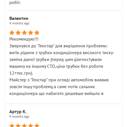
робіт.
Валентин
9 months ago
Рекомендую!!!
Звернувся до "Генстар" для вирішення проблеми:
витік рідини з трубки кондиціонера високого тиску-
заміна даної трубки (перед цим діагностували
машину на іншому СТО,ціна трубки без роботи
12+тис.грн).
Майстер з "Генстар" при огляді автомобіля виявив
зовсім іншу проблему,а саме потік сальник
кондиціонера що набагато дешевше вийшло в
підсумку.
Дуже дякую за швидкий і професійний ремонт!
Артур К.
9 months ago