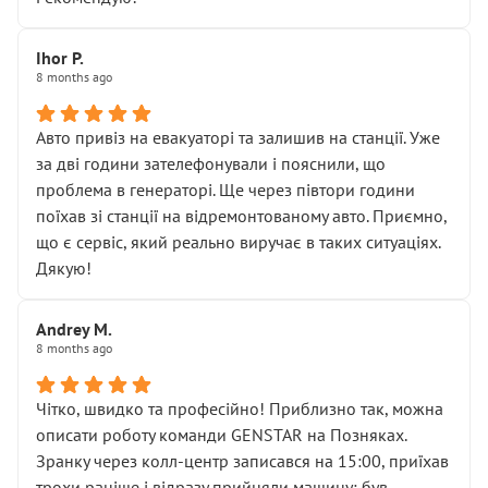
залишився таким самим, як і був. Тобто оплачена
“діагностика гальм” фактично нічого не дала.
Далі ситуація тільки погіршилась:
Ihor P.
8 months ago
• сказали, що тепер “потрібно знімати колеса”
• що біля авто стояти вже не можна
• почали озвучувати купу додаткових робіт без
Авто привіз на евакуаторі та залишив на станції. Уже
чіткого пояснення
за дві години зателефонували і пояснили, що
( ну все зняли та доробили) дякую!
проблема в генераторі. Ще через півтори години
Окремий момент, який виглядає абсурдно:
поїхав зі станції на відремонтованому авто. Приємно,
мені заявили, що бачок гальмівної рідини потрібно
що є сервіс, який реально виручає в таких ситуаціях.
міняти разом із головним гальмівним циліндром у
Дякую!
зборі.
Для людини, яка хоча б трохи розуміється на техніці,
Andrey M.
це звучить як мінімум непрофесійно, а як максимум —
8 months ago
спроба продати дорогий вузол замість елементарних
ущільнювачів.
Чітко, швидко та професійно! Приблизно так, можна
Що прикро — це не перший мій візит. Раніше міняв у
описати роботу команди GENSTAR на Позняках.
вас стартер, і тоді сервіс наче справив хороше
Зранку через колл-центр записався на 15:00, приїхав
враження. Але згодом знайшов декілька гайок під
трохи раніше і відразу прийняли машину: був