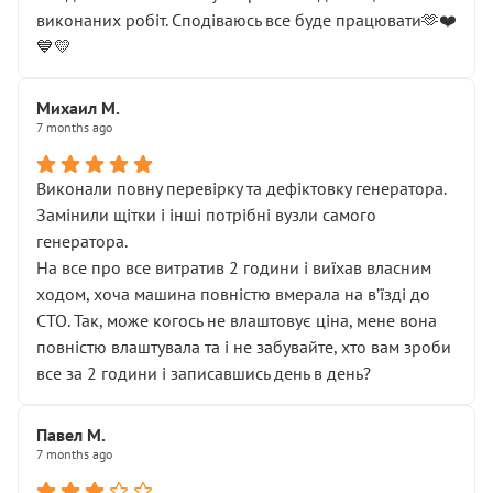
виконаних робіт. Сподіваюсь все буде працювати🫶❤️
💙💛
Михаил М.
7 months ago
Виконали повну перевірку та дефіктовку генератора.
Замінили щітки і інші потрібні вузли самого
генератора.
На все про все витратив 2 години і виїхав власним
ходом, хоча машина повністю вмерала на вʼїзді до
СТО. Так, може когось не влаштовує ціна, мене вона
повністю влаштувала та і не забувайте, хто вам зроби
все за 2 години і записавшись день в день?
Павел М.
7 months ago