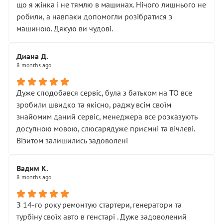
що я жінка і не тямлю в машинах. Нічого лишнього не
робили, а навпаки допомогли розібратися з
машиною. Дякую ви чудові.
Диана Д.
8 months ago
Дуже сподобався сервіс, була з батьком на ТО все
зробили швидко та якісно, раджу всім своїм
знайомим даний сервіс, менеджера все розказують
досупною мовою, слюсарядуже приємні та вічлеві.
Візитом залишились задоволені
Вадим К.
8 months ago
З 14-го року ремонтую стартери,генератори та
турбіну своїх авто в генстарі . Дуже задоволений