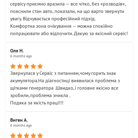
сервісу приємно вразила — все чітко, без «розводів»,
пояснили стан авто, показали, на що варто звернути
увагу. Відчувається професійний підхід.
Комфортна зона очікування — можна спокійно
попрацювати або відпочити. Дякую за якісний сервіс!
Оля Н.
6 months ago
Звернулася у Сервіс з питанням,чому горить знак
акумулятора.На діагностиці виявилася проблема з
щітками генератора .Швидко,і головне якісно все
зробили,проблема зникла .
Подяка за якість праці!!!
Виген А.
6 months ago