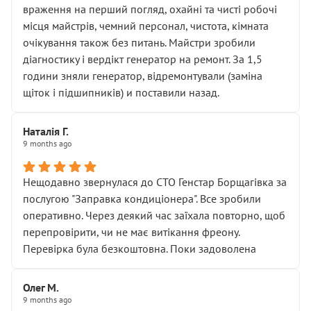
враження на перший погляд, охайні та чисті робочі
місця майстрів, чемний персонал, чистота, кімната
очікування також без питань. Майстри зробили
діагностику і вердікт генератор на ремонт. За 1,5
години зняли генератор, відремонтували (заміна
щіток і підшипників) и поставили назад.
Наталія Г.
9 months ago
Нещодавно звернулася до СТО Генстар Борщагівка за
послугою "Заправка кондиціонера". Все зробили
оперативно. Через деякий час заїхала повторно, щоб
перепровірити, чи не має витікання фреону.
Перевірка була безкоштовна. Поки задоволена
Олег М.
9 months ago