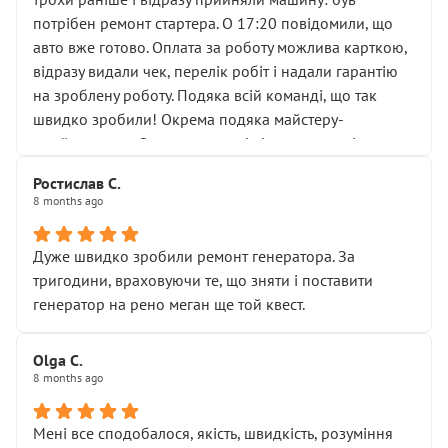
лобовим склом. Мені пояснили, що це “старі гайки, які
потрібен ремонт стартера. О 17:20 повідомили, що
відкручували”, і попросили не хвилюватися. ( надіюсь
авто вже готово. Оплата за роботу можлива карткою,
новий власник, не застяг в полі))
відразу видали чек, перелік робіт і надали гарантію
Але після нинішнього візиту такі дрібниці вже не
на зроблену роботу. Подяка всій команді, що так
здаються дрібницями.
швидко зробили! Окрема подяка майстеру-
Я — клієнт, який працює на довірі, і саме її цей сервіс
приймальнику Олександру: всі чітко та по суті.
серйозно підірвав.
Молодці! Однозначно буду радити своїм знайомим
Хотілося б більше:
Ростислав С.
звертатися до цього автосервісу.
8 months ago
• належної уваги до авто
• прозорості в роботах і рахунках
• реальної діагностики, а не формального
Дуже швидко зробили ремонт генератора. За
“подивились і поїхав”
тригодини, враховуючи те, що зняти і поставити
На жаль, складається враження, що сервіс працює не
генератор на рено меган ще той квест.
на якість, а “аби швидше і дорожче”. Саме це і псує
загальне враження та бажання повертатися.
Olga С.
Стосовно комунікації - все добре
8 months ago
Мені все сподобалося, якість, швидкість, розуміння