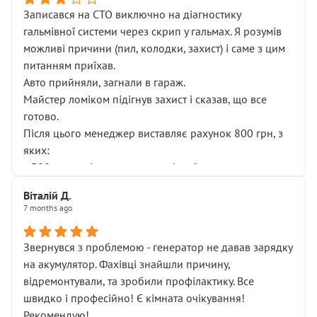
Записався на СТО виключно на діагностику
гальмівної системи через скрип у гальмах. Я розумів
можливі причини (пил, колодки, захист) і саме з цим
питанням приїхав.
Авто прийняли, загнали в гараж.
Майстер ломіком підігнув захист і сказав, що все
готово.
Після цього менеджер виставляє рахунок 800 грн, з
яких:
• 300 грн — діагностика гальмівної системи
• 500 грн — діагностика ходової, яку я НЕ замовляв і
Віталій Д.
НЕ погоджував
7 months ago
Я оплатив, але одразу звернув увагу, що це нав’язана
послуга. Тим більше, я був поруч і жодної реальної
Звернувся з проблемою - генератор не давав зарядку
діагностики ходової не проводилось. Після
на акумулятор. Фахівці знайшли причину,
зауваження гроші за цю “послугу” повернули, що
відремонтували, та зробили профілактику. Все
лише підтвердило мою правоту.
швидко і професійно! Є кімната очікування!
Але головне — я виїжджаю з боксу, і скрип у гальмах
Рекомендую!