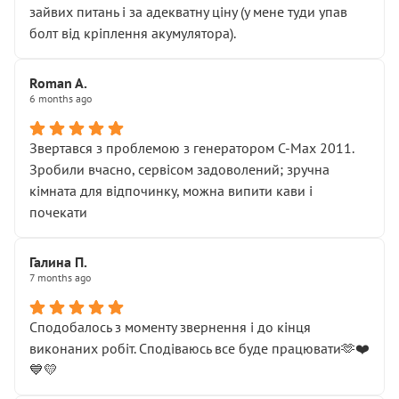
зайвих питань і за адекватну ціну (у мене туди упав
болт від кріплення акумулятора).
Roman A.
6 months ago
Звертався з проблемою з генератором C-Max 2011.
Зробили вчасно, сервісом задоволений; зручна
кімната для відпочинку, можна випити кави і
почекати
Галина П.
7 months ago
Сподобалось з моменту звернення і до кінця
виконаних робіт. Сподіваюсь все буде працювати🫶❤️
💙💛