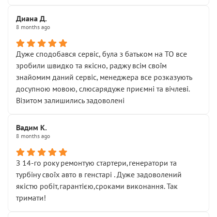
Диана Д.
8 months ago
Дуже сподобався сервіс, була з батьком на ТО все
зробили швидко та якісно, раджу всім своїм
знайомим даний сервіс, менеджера все розказують
досупною мовою, слюсарядуже приємні та вічлеві.
Візитом залишились задоволені
Вадим К.
8 months ago
З 14-го року ремонтую стартери,генератори та
турбіну своїх авто в генстарі . Дуже задоволений
якістю робіт,гарантією,сроками виконання. Так
тримати!