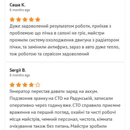
Саша К.
8 months ago
Дуже задоволений результатом роботи, приїхав з
проблемою що пічка в салоні не гріє, майстри
промили систему охолодження двигуна з радіатором
пічки, та замінили антифриз, зараз в авто дуже тепло,
тож роботою та сервісом задоволений
Sergii B.
8 months ago
Генератор перестав давати заряд на аккум.
Подзвонив зранку на СТО на Радунській, записали
оперативно через годину вже. СТО справило приємне
враження на перший погляд, охайні та чисті робочі
місця майстрів, чемний персонал, чистота, кімната
очікування також без питань. Майстри зробили