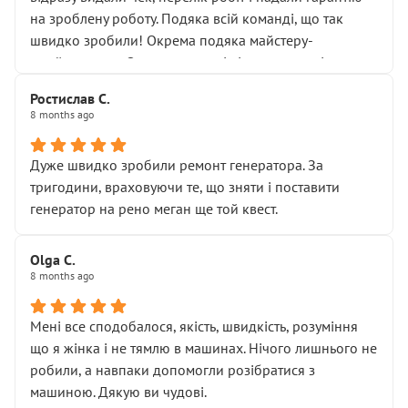
Але після нинішнього візиту такі дрібниці вже не
на зроблену роботу. Подяка всій команді, що так
здаються дрібницями.
швидко зробили! Окрема подяка майстеру-
Я — клієнт, який працює на довірі, і саме її цей сервіс
приймальнику Олександру: всі чітко та по суті.
серйозно підірвав.
Молодці! Однозначно буду радити своїм знайомим
Хотілося б більше:
Ростислав С.
звертатися до цього автосервісу.
8 months ago
• належної уваги до авто
• прозорості в роботах і рахунках
• реальної діагностики, а не формального
Дуже швидко зробили ремонт генератора. За
“подивились і поїхав”
тригодини, враховуючи те, що зняти і поставити
На жаль, складається враження, що сервіс працює не
генератор на рено меган ще той квест.
на якість, а “аби швидше і дорожче”. Саме це і псує
загальне враження та бажання повертатися.
Olga С.
Стосовно комунікації - все добре
8 months ago
Мені все сподобалося, якість, швидкість, розуміння
що я жінка і не тямлю в машинах. Нічого лишнього не
робили, а навпаки допомогли розібратися з
машиною. Дякую ви чудові.