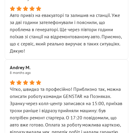
• сказали, що тепер “потрібно знімати колеса”
• що біля авто стояти вже не можна
• почали озвучувати купу додаткових робіт без
Авто привіз на евакуаторі та залишив на станції. Уже
чіткого пояснення
за дві години зателефонували і пояснили, що
( ну все зняли та доробили) дякую!
проблема в генераторі. Ще через півтори години
Окремий момент, який виглядає абсурдно:
поїхав зі станції на відремонтованому авто. Приємно,
мені заявили, що бачок гальмівної рідини потрібно
що є сервіс, який реально виручає в таких ситуаціях.
міняти разом із головним гальмівним циліндром у
Дякую!
зборі.
Для людини, яка хоча б трохи розуміється на техніці,
Andrey M.
це звучить як мінімум непрофесійно, а як максимум —
8 months ago
спроба продати дорогий вузол замість елементарних
ущільнювачів.
Чітко, швидко та професійно! Приблизно так, можна
Що прикро — це не перший мій візит. Раніше міняв у
описати роботу команди GENSTAR на Позняках.
вас стартер, і тоді сервіс наче справив хороше
Зранку через колл-центр записався на 15:00, приїхав
враження. Але згодом знайшов декілька гайок під
трохи раніше і відразу прийняли машину: був
лобовим склом. Мені пояснили, що це “старі гайки, які
потрібен ремонт стартера. О 17:20 повідомили, що
відкручували”, і попросили не хвилюватися. ( надіюсь
авто вже готово. Оплата за роботу можлива карткою,
новий власник, не застяг в полі))
відразу видали чек, перелік робіт і надали гарантію