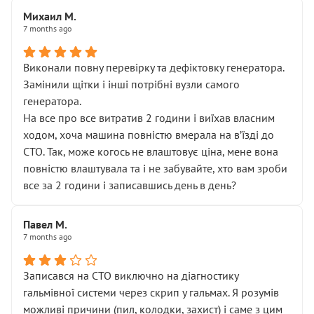
Михаил М.
7 months ago
Виконали повну перевірку та дефіктовку генератора.
Замінили щітки і інші потрібні вузли самого
генератора.
На все про все витратив 2 години і виїхав власним
ходом, хоча машина повністю вмерала на вʼїзді до
СТО. Так, може когось не влаштовує ціна, мене вона
повністю влаштувала та і не забувайте, хто вам зроби
все за 2 години і записавшись день в день?
Павел М.
7 months ago
Записався на СТО виключно на діагностику
гальмівної системи через скрип у гальмах. Я розумів
можливі причини (пил, колодки, захист) і саме з цим