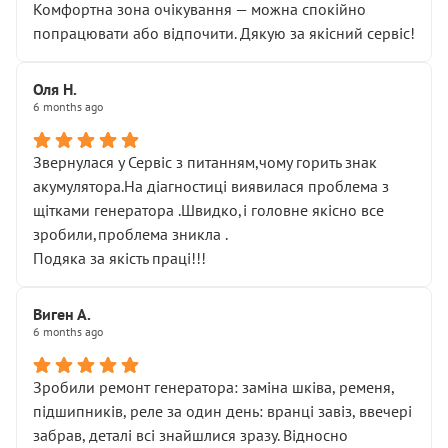
Комфортна зона очікування — можна спокійно
попрацювати або відпочити. Дякую за якісний сервіс!
Оля Н.
6 months ago
Звернулася у Сервіс з питанням,чому горить знак
акумулятора.На діагностиці виявилася проблема з
щітками генератора .Швидко,і головне якісно все
зробили,проблема зникла .
Подяка за якість праці!!!
Виген А.
6 months ago
Зробили ремонт генератора: заміна шківа, ременя,
підшипників, реле за один день: вранці завіз, ввечері
забрав, деталі всі знайшлися зразу. Відносно