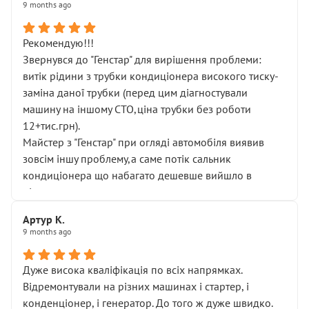
9 months ago
Рекомендую!!!
Звернувся до "Генстар" для вирішення проблеми:
витік рідини з трубки кондиціонера високого тиску-
заміна даної трубки (перед цим діагностували
машину на іншому СТО,ціна трубки без роботи
12+тис.грн).
Майстер з "Генстар" при огляді автомобіля виявив
зовсім іншу проблему,а саме потік сальник
кондиціонера що набагато дешевше вийшло в
підсумку.
Дуже дякую за швидкий і професійний ремонт!
Артур К.
9 months ago
Дуже висока кваліфікація по всіх напрямках.
Відремонтували на різних машинах і стартер, і
конденціонер, і генератор. До того ж дуже швидко.