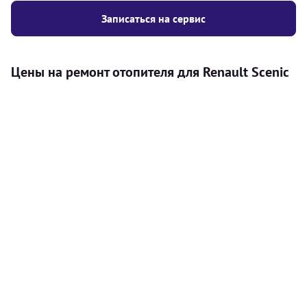
Записаться на сервис
Цены на ремонт отопителя для Renault Scenic
Услуга
Цена
Автономный отопитель
Бесплатный расчет цены установки
Безкоштовно
автономного отопителя
Установка воздушного автономного
8000
грн
отопителя
Установка жидкостного
10000
грн