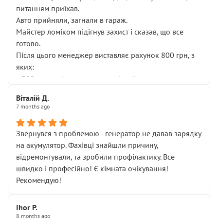
питанням приїхав.
Авто прийняли, загнали в гараж.
Майстер ломіком підігнув захист і сказав, що все
готово.
Після цього менеджер виставляє рахунок 800 грн, з
яких:
• 300 грн — діагностика гальмівної системи
• 500 грн — діагностика ходової, яку я НЕ замовляв і
Віталій Д.
НЕ погоджував
7 months ago
Я оплатив, але одразу звернув увагу, що це нав’язана
послуга. Тим більше, я був поруч і жодної реальної
Звернувся з проблемою - генератор не давав зарядку
діагностики ходової не проводилось. Після
на акумулятор. Фахівці знайшли причину,
зауваження гроші за цю “послугу” повернули, що
відремонтували, та зробили профілактику. Все
лише підтвердило мою правоту.
швидко і професійно! Є кімната очікування!
Але головне — я виїжджаю з боксу, і скрип у гальмах
Рекомендую!
залишився таким самим, як і був. Тобто оплачена
“діагностика гальм” фактично нічого не дала.
Далі ситуація тільки погіршилась:
Ihor P.
8 months ago