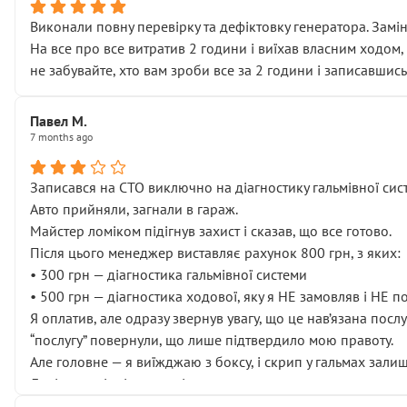
Виконали повну перевірку та дефіктовку генератора. Замін
На все про все витратив 2 години і виїхав власним ходом,
не забувайте, хто вам зроби все за 2 години і записавшись
Павел М.
7 months ago
Записався на СТО виключно на діагностику гальмівної сист
Авто прийняли, загнали в гараж.
Майстер ломіком підігнув захист і сказав, що все готово.
Після цього менеджер виставляє рахунок 800 грн, з яких:
• 300 грн — діагностика гальмівної системи
• 500 грн — діагностика ходової, яку я НЕ замовляв і НЕ 
Я оплатив, але одразу звернув увагу, що це нав’язана посл
“послугу” повернули, що лише підтвердило мою правоту.
Але головне — я виїжджаю з боксу, і скрип у гальмах залиш
Далі ситуація тільки погіршилась:
• сказали, що тепер “потрібно знімати колеса”