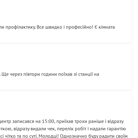
ли профілактику. Все швидко і професійно! Є кімната
ати дорогий вузол замість елементарних ущільнювачів.
м знайшов декілька гайок під лобовим склом. Мені
 Ще через півтори години поїхав зі станції на
ня та бажання повертатися.
нтр записався на 15:00, приїхав трохи раніше і відразу
кою, відразу видали чек, перелік робіт і надали гарантію
 чітко та по суті. Молодці! Однозначно буду радити своїм