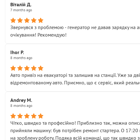
Віталій Д.
• що біля авто стояти вже не можна
7 months ago
• почали озвучувати купу додаткових робіт без чіткого п
( ну все зняли та доробили) дякую!
Звернувся з проблемою - генератор не давав зарядку на а
Окремий момент, який виглядає абсурдно:
очікування! Рекомендую!
мені заявили, що бачок гальмівної рідини потрібно міняти
Для людини, яка хоча б трохи розуміється на техніці, це 
Що прикро — це не перший мій візит. Раніше міняв у вас с
Ihor P.
8 months ago
пояснили, що це “старі гайки, які відкручували”, і попросил
Але після нинішнього візиту такі дрібниці вже не здаютьс
Я — клієнт, який працює на довірі, і саме її цей сервіс сер
Авто привіз на евакуаторі та залишив на станції. Уже за д
Хотілося б більше:
відремонтованому авто. Приємно, що є сервіс, який реальн
• належної уваги до авто
• прозорості в роботах і рахунках
Andrey M.
• реальної діагностики, а не формального “подивились і по
8 months ago
На жаль, складається враження, що сервіс працює не на як
Стосовно комунікації - все добре
Чітко, швидко та професійно! Приблизно так, можна описа
прийняли машину: був потрібен ремонт стартера. О 17:20 п
на зроблену роботу. Подяка всій команді, що так швидко 