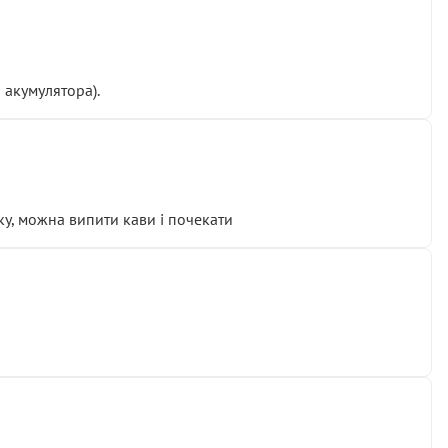
 акумулятора).
у, можна випити кави і почекати