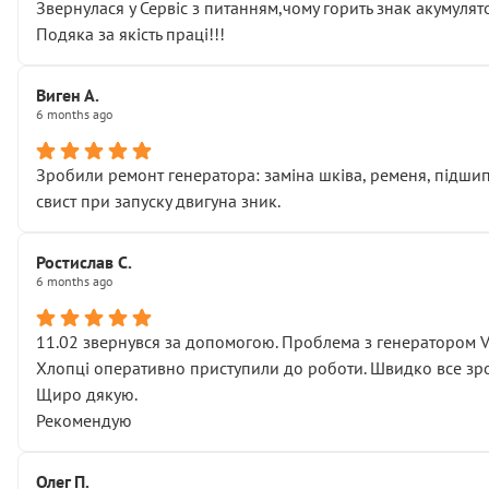
Звернулася у Сервіс з питанням,чому горить знак акумуля
Подяка за якість праці!!!
Виген А.
6 months ago
Зробили ремонт генератора: заміна шківа, ременя, підшипни
свист при запуску двигуна зник.
Ростислав С.
6 months ago
11.02 звернувся за допомогою. Проблема з генератором 
Хлопці оперативно приступили до роботи. Швидко все зро
Щиро дякую.
Рекомендую
Олег П.