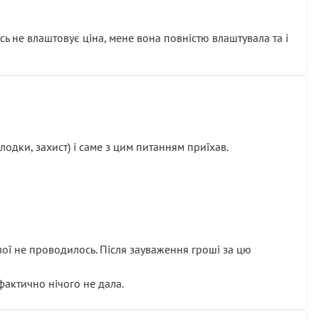
сь не влаштовує ціна, мене вона повністю влаштувала та і
одки, захист) і саме з цим питанням приїхав.
ової не проводилось. Після зауваження гроші за цю
 фактично нічого не дала.