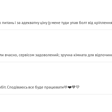
итань і за адекватну ціну (у мене туди упав болт від кріплення
и вчасно, сервісом задоволений; зручна кімната для відпочинк
обіт. Сподіваюсь все буде працювати🫶❤️💙💛