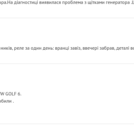
тора.На діагностиці виявилася проблема з щітками генератора 
ків, реле за один день: вранці завіз, ввечері забрав, деталі в
VW GOLF 6.
били .