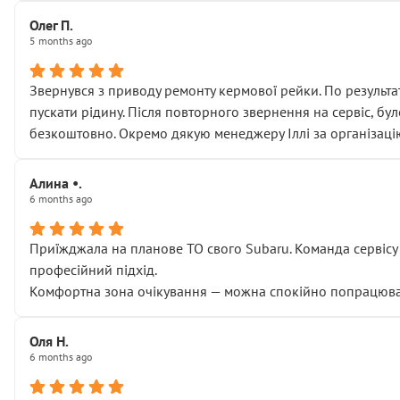
Олег П.
5 months ago
Звернувся з приводу ремонту кермової рейки. По результат
пускати рідину. Після повторного звернення на сервіс, бу
безкоштовно. Окремо дякую менеджеру Іллі за організаці
Алина •.
6 months ago
Приїжджала на планове ТО свого Subaru. Команда сервісу п
професійний підхід.
Комфортна зона очікування — можна спокійно попрацювати
Оля Н.
6 months ago