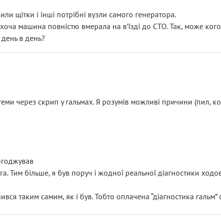
или щітки і інші потрібні вузли самого генератора.
 хоча машина повністю вмерала на вʼїзді до СТО. Так, може кого
 день в день?
еми через скрип у гальмах. Я розумів можливі причини (пил, кол
погоджував
уга. Тим більше, я був поруч і жодної реальної діагностики ход
ився таким самим, як і був. Тобто оплачена “діагностика гальм”