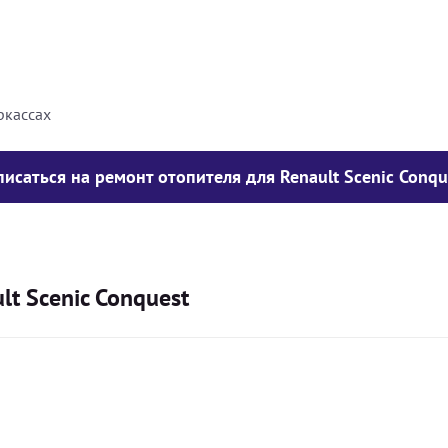
8000
грн
10000
грн
ркассах
писаться на ремонт отопителя для Renault Scenic Conqu
t Scenic Conquest