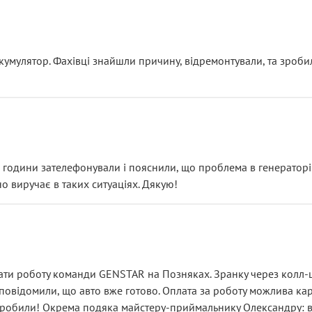
ояснення
кумулятор. Фахівці знайшли причину, відремонтували, та зроби
 разом із головним гальмівним циліндром у зборі.
звучить як мінімум непрофесійно, а як максимум — спроба прод
тартер, і тоді сервіс наче справив хороше враження. Але згодо
и не хвилюватися. ( надіюсь новий власник, не застяг в полі))
я дрібницями.
йозно підірвав.
ві години зателефонували і пояснили, що проблема в генераторі.
о виручає в таких ситуаціях. Дякую!
їхав”
ість, а “аби швидше і дорожче”. Саме це і псує загальне вражен
ти роботу команди GENSTAR на Позняках. Зранку через колл-це
овідомили, що авто вже готово. Оплата за роботу можлива карт
зробили! Окрема подяка майстеру-приймальнику Олександру: всі