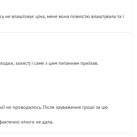
сь не влаштовує ціна, мене вона повністю влаштувала та і
одки, захист) і саме з цим питанням приїхав.
ової не проводилось. Після зауваження гроші за цю
 фактично нічого не дала.