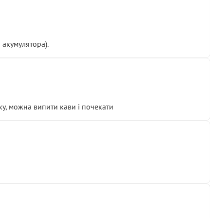
 акумулятора).
у, можна випити кави і почекати