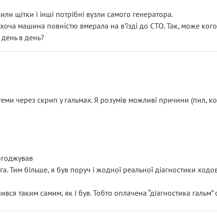
или щітки і інші потрібні вузли самого генератора.
 хоча машина повністю вмерала на вʼїзді до СТО. Так, може кого
 день в день?
еми через скрип у гальмах. Я розумів можливі причини (пил, кол
погоджував
уга. Тим більше, я був поруч і жодної реальної діагностики ход
ився таким самим, як і був. Тобто оплачена “діагностика гальм”