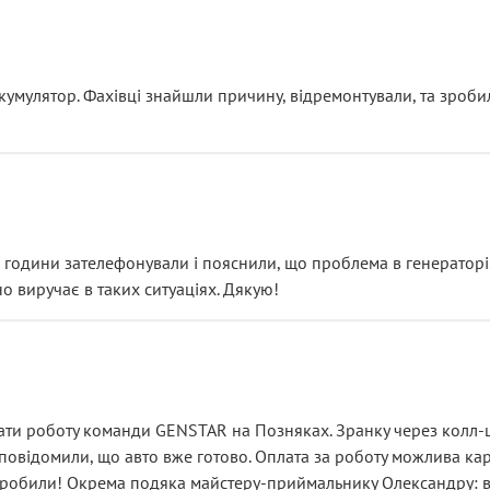
ояснення
кумулятор. Фахівці знайшли причину, відремонтували, та зроби
 разом із головним гальмівним циліндром у зборі.
звучить як мінімум непрофесійно, а як максимум — спроба прод
тартер, і тоді сервіс наче справив хороше враження. Але згодо
и не хвилюватися. ( надіюсь новий власник, не застяг в полі))
я дрібницями.
йозно підірвав.
ві години зателефонували і пояснили, що проблема в генераторі.
о виручає в таких ситуаціях. Дякую!
їхав”
ість, а “аби швидше і дорожче”. Саме це і псує загальне вражен
ти роботу команди GENSTAR на Позняках. Зранку через колл-це
овідомили, що авто вже готово. Оплата за роботу можлива карт
зробили! Окрема подяка майстеру-приймальнику Олександру: всі