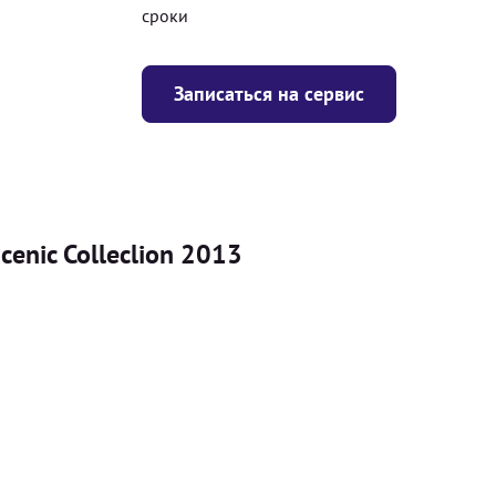
сроки
Записаться на сервис
enic Colleclion 2013
Цена
я
Безкоштовно