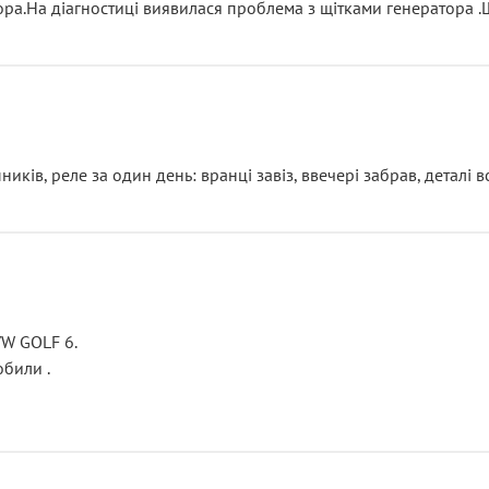
тора.На діагностиці виявилася проблема з щітками генератора 
ків, реле за один день: вранці завіз, ввечері забрав, деталі в
VW GOLF 6.
били .