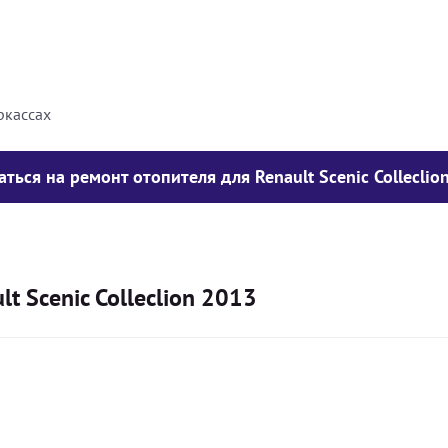
8000
грн
10000
грн
ркассах
аться на ремонт отопителя для Renault Scenic Colleclio
t Scenic Colleclion 2013