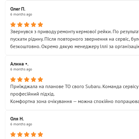
Олег П.
6 months ago
Звернувся з приводу ремонту кермової рейки. По результат
пускати рідину. Після повторного звернення на сервіс, бу
безкоштовно. Окремо дякую менеджеру Іллі за організаці
Алина •.
6 months ago
Приїжджала на планове ТО свого Subaru. Команда сервісу п
професійний підхід.
Комфортна зона очікування — можна спокійно попрацювати
Оля Н.
6 months ago