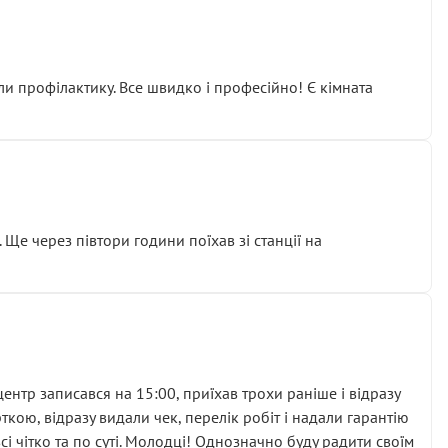
ли профілактику. Все швидко і професійно! Є кімната
ати дорогий вузол замість елементарних ущільнювачів.
м знайшов декілька гайок під лобовим склом. Мені
 Ще через півтори години поїхав зі станції на
ня та бажання повертатися.
нтр записався на 15:00, приїхав трохи раніше і відразу
кою, відразу видали чек, перелік робіт і надали гарантію
 чітко та по суті. Молодці! Однозначно буду радити своїм