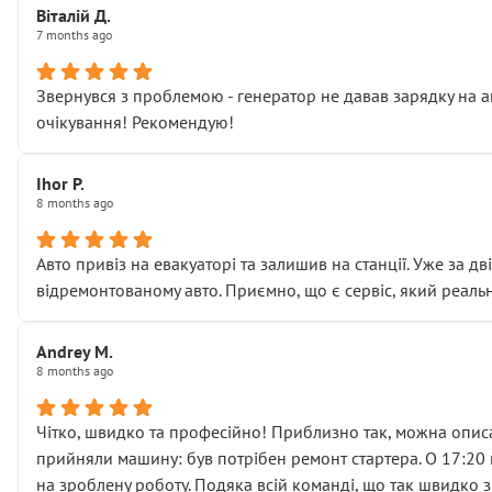
Віталій Д.
• що біля авто стояти вже не можна
7 months ago
• почали озвучувати купу додаткових робіт без чіткого п
( ну все зняли та доробили) дякую!
Звернувся з проблемою - генератор не давав зарядку на а
Окремий момент, який виглядає абсурдно:
очікування! Рекомендую!
мені заявили, що бачок гальмівної рідини потрібно міняти
Для людини, яка хоча б трохи розуміється на техніці, це 
Що прикро — це не перший мій візит. Раніше міняв у вас с
Ihor P.
8 months ago
пояснили, що це “старі гайки, які відкручували”, і попросил
Але після нинішнього візиту такі дрібниці вже не здаютьс
Я — клієнт, який працює на довірі, і саме її цей сервіс сер
Авто привіз на евакуаторі та залишив на станції. Уже за д
Хотілося б більше:
відремонтованому авто. Приємно, що є сервіс, який реальн
• належної уваги до авто
• прозорості в роботах і рахунках
Andrey M.
• реальної діагностики, а не формального “подивились і по
8 months ago
На жаль, складається враження, що сервіс працює не на як
Стосовно комунікації - все добре
Чітко, швидко та професійно! Приблизно так, можна описа
прийняли машину: був потрібен ремонт стартера. О 17:20 п
на зроблену роботу. Подяка всій команді, що так швидко 