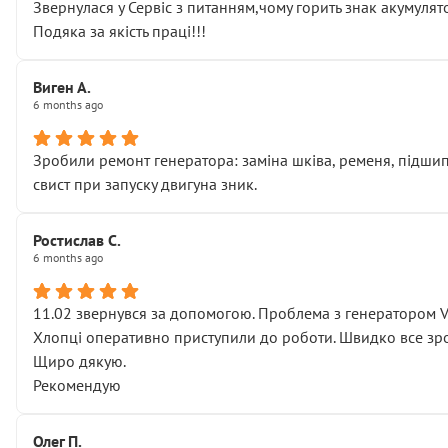
Звернулася у Сервіс з питанням,чому горить знак акумуля
Подяка за якість праці!!!
Виген А.
6 months ago
Зробили ремонт генератора: заміна шківа, ременя, підшипни
свист при запуску двигуна зник.
Ростислав С.
6 months ago
11.02 звернувся за допомогою. Проблема з генератором 
Хлопці оперативно приступили до роботи. Швидко все зро
Щиро дякую.
Рекомендую
Олег П.