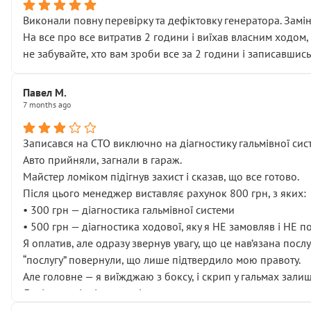
Виконали повну перевірку та дефіктовку генератора. Замін
На все про все витратив 2 години і виїхав власним ходом,
не забувайте, хто вам зроби все за 2 години і записавшись
Павел М.
7 months ago
Записався на СТО виключно на діагностику гальмівної сист
Авто прийняли, загнали в гараж.
Майстер ломіком підігнув захист і сказав, що все готово.
Після цього менеджер виставляє рахунок 800 грн, з яких:
• 300 грн — діагностика гальмівної системи
• 500 грн — діагностика ходової, яку я НЕ замовляв і НЕ 
Я оплатив, але одразу звернув увагу, що це нав’язана посл
“послугу” повернули, що лише підтвердило мою правоту.
Але головне — я виїжджаю з боксу, і скрип у гальмах залиш
Далі ситуація тільки погіршилась:
• сказали, що тепер “потрібно знімати колеса”