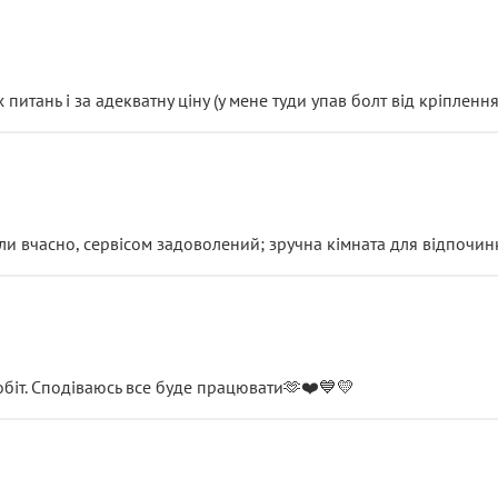
итань і за адекватну ціну (у мене туди упав болт від кріплення
и вчасно, сервісом задоволений; зручна кімната для відпочинк
обіт. Сподіваюсь все буде працювати🫶❤️💙💛