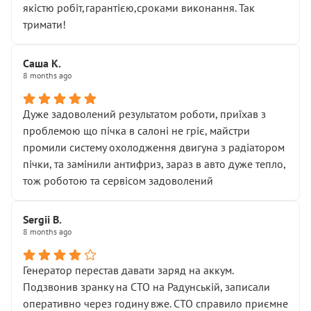
якістю робіт,гарантією,сроками виконання. Так
тримати!
Саша К.
8 months ago
Дуже задоволений результатом роботи, приїхав з
проблемою що пічка в салоні не гріє, майстри
промили систему охолодження двигуна з радіатором
пічки, та замінили антифриз, зараз в авто дуже тепло,
тож роботою та сервісом задоволений
Sergii B.
8 months ago
Генератор перестав давати заряд на аккум.
Подзвонив зранку на СТО на Радунській, записали
оперативно через годину вже. СТО справило приємне