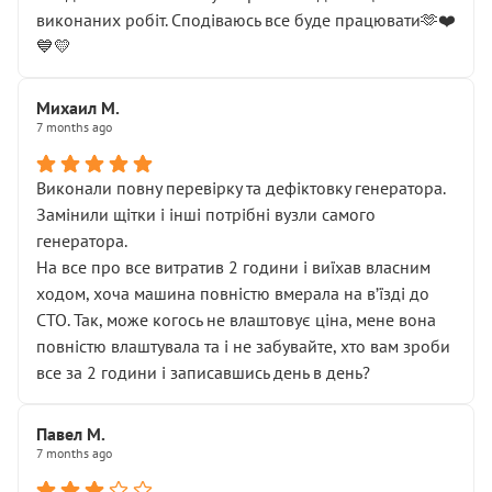
виконаних робіт. Сподіваюсь все буде працювати🫶❤️
💙💛
Михаил М.
7 months ago
Виконали повну перевірку та дефіктовку генератора.
Замінили щітки і інші потрібні вузли самого
генератора.
На все про все витратив 2 години і виїхав власним
ходом, хоча машина повністю вмерала на вʼїзді до
СТО. Так, може когось не влаштовує ціна, мене вона
повністю влаштувала та і не забувайте, хто вам зроби
все за 2 години і записавшись день в день?
Павел М.
7 months ago