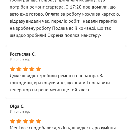
лобовим склом. Мені пояснили, що це “старі гайки, які
потрібен ремонт стартера. О 17:20 повідомили, що
відкручували”, і попросили не хвилюватися. ( надіюсь
авто вже готово. Оплата за роботу можлива карткою,
новий власник, не застяг в полі))
відразу видали чек, перелік робіт і надали гарантію
Але після нинішнього візиту такі дрібниці вже не
на зроблену роботу. Подяка всій команді, що так
здаються дрібницями.
швидко зробили! Окрема подяка майстеру-
Я — клієнт, який працює на довірі, і саме її цей сервіс
приймальнику Олександру: всі чітко та по суті.
серйозно підірвав.
Молодці! Однозначно буду радити своїм знайомим
Хотілося б більше:
Ростислав С.
звертатися до цього автосервісу.
8 months ago
• належної уваги до авто
• прозорості в роботах і рахунках
• реальної діагностики, а не формального
Дуже швидко зробили ремонт генератора. За
“подивились і поїхав”
тригодини, враховуючи те, що зняти і поставити
На жаль, складається враження, що сервіс працює не
генератор на рено меган ще той квест.
на якість, а “аби швидше і дорожче”. Саме це і псує
загальне враження та бажання повертатися.
Olga С.
Стосовно комунікації - все добре
8 months ago
Мені все сподобалося, якість, швидкість, розуміння