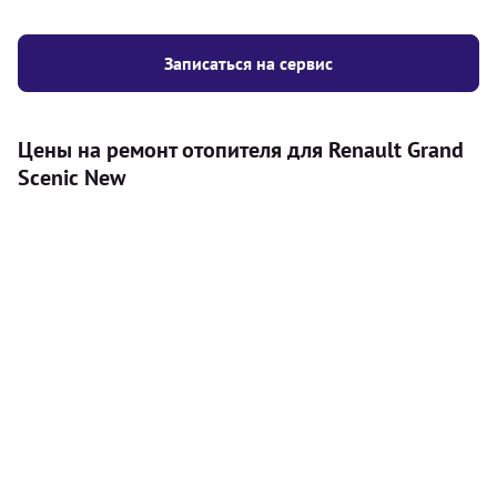
Записаться на сервис
Цены на ремонт отопителя для Renault Grand
Scenic New
Услуга
Цена
Автономный отопитель
Бесплатный расчет цены установки
Безкоштовно
автономного отопителя
Установка воздушного автономного
8000
грн
отопителя