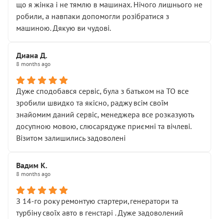
що я жінка і не тямлю в машинах. Нічого лишнього не
робили, а навпаки допомогли розібратися з
машиною. Дякую ви чудові.
Диана Д.
8 months ago
Дуже сподобався сервіс, була з батьком на ТО все
зробили швидко та якісно, раджу всім своїм
знайомим даний сервіс, менеджера все розказують
досупною мовою, слюсарядуже приємні та вічлеві.
Візитом залишились задоволені
Вадим К.
8 months ago
З 14-го року ремонтую стартери,генератори та
турбіну своїх авто в генстарі . Дуже задоволений