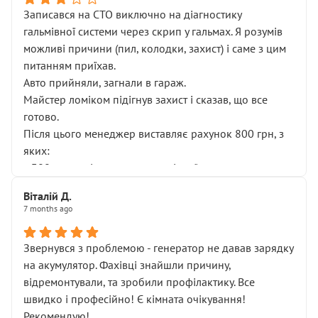
Записався на СТО виключно на діагностику
гальмівної системи через скрип у гальмах. Я розумів
можливі причини (пил, колодки, захист) і саме з цим
питанням приїхав.
Авто прийняли, загнали в гараж.
Майстер ломіком підігнув захист і сказав, що все
готово.
Після цього менеджер виставляє рахунок 800 грн, з
яких:
• 300 грн — діагностика гальмівної системи
• 500 грн — діагностика ходової, яку я НЕ замовляв і
Віталій Д.
НЕ погоджував
7 months ago
Я оплатив, але одразу звернув увагу, що це нав’язана
послуга. Тим більше, я був поруч і жодної реальної
Звернувся з проблемою - генератор не давав зарядку
діагностики ходової не проводилось. Після
на акумулятор. Фахівці знайшли причину,
зауваження гроші за цю “послугу” повернули, що
відремонтували, та зробили профілактику. Все
лише підтвердило мою правоту.
швидко і професійно! Є кімната очікування!
Але головне — я виїжджаю з боксу, і скрип у гальмах
Рекомендую!