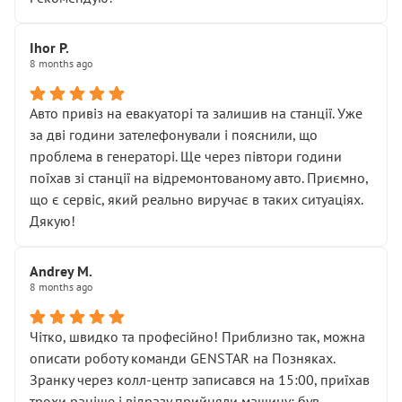
залишився таким самим, як і був. Тобто оплачена
“діагностика гальм” фактично нічого не дала.
Далі ситуація тільки погіршилась:
Ihor P.
8 months ago
• сказали, що тепер “потрібно знімати колеса”
• що біля авто стояти вже не можна
• почали озвучувати купу додаткових робіт без
Авто привіз на евакуаторі та залишив на станції. Уже
чіткого пояснення
за дві години зателефонували і пояснили, що
( ну все зняли та доробили) дякую!
проблема в генераторі. Ще через півтори години
Окремий момент, який виглядає абсурдно:
поїхав зі станції на відремонтованому авто. Приємно,
мені заявили, що бачок гальмівної рідини потрібно
що є сервіс, який реально виручає в таких ситуаціях.
міняти разом із головним гальмівним циліндром у
Дякую!
зборі.
Для людини, яка хоча б трохи розуміється на техніці,
Andrey M.
це звучить як мінімум непрофесійно, а як максимум —
8 months ago
спроба продати дорогий вузол замість елементарних
ущільнювачів.
Чітко, швидко та професійно! Приблизно так, можна
Що прикро — це не перший мій візит. Раніше міняв у
описати роботу команди GENSTAR на Позняках.
вас стартер, і тоді сервіс наче справив хороше
Зранку через колл-центр записався на 15:00, приїхав
враження. Але згодом знайшов декілька гайок під
трохи раніше і відразу прийняли машину: був