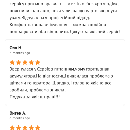
сервісу приємно вразила — все чітко, без «розводів»,
пояснили стан авто, показали, на що варто звернути
увагу. Відчувається професійний підхід.
Комфортна зона очікування — можна спокійно
попрацювати або відпочити. Дякую за якісний сервіс!
Оля Н.
6 months ago
Звернулася у Сервіс з питанням,чому горить знак
акумулятора.На діагностиці виявилася проблема з
щітками генератора .Швидко,і головне якісно все
зробили,проблема зникла .
Подяка за якість праці!!!
Виген А.
6 months ago