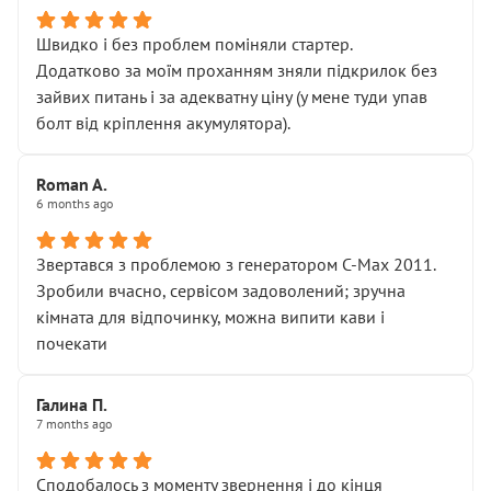
Швидко і без проблем поміняли стартер.
Додатково за моїм проханням зняли підкрилок без
зайвих питань і за адекватну ціну (у мене туди упав
болт від кріплення акумулятора).
Roman A.
6 months ago
Звертався з проблемою з генератором C-Max 2011.
Зробили вчасно, сервісом задоволений; зручна
кімната для відпочинку, можна випити кави і
почекати
Галина П.
7 months ago
Сподобалось з моменту звернення і до кінця