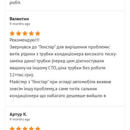
робіт.
Валентин
9 months ago
Рекомендую!!!
Звернувся до "Генстар" для вирішення проблеми:
витік рідини з трубки кондиціонера високого тиску-
заміна даної трубки (перед цим діагностували
машину на іншому СТО,ціна трубки без роботи
12+тис.грн).
Майстер з "Генстар" при огляді автомобіля виявив
зовсім іншу проблему,а саме потік сальник
кондиціонера що набагато дешевше вийшло в
підсумку.
Дуже дякую за швидкий і професійний ремонт!
Артур К.
9 months ago