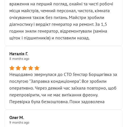
враження на перший погляд, охайні та чисті робочі
місця майстрів, чемний персонал, чистота, кімната
очікування також без питань. Майстри зробили
діагностику і вердікт генератор на ремонт. За 1,5
години зняли генератор, відремонтували (заміна
щіток і підшипників) и поставили назад.
Наталія Г.
8 months ago
Нещодавно звернулася до СТО Генстар Борщагівка за
послугою "Заправка кондиціонера". Все зробили
оперативно. Через деякий час заїхала повторно, щоб
перепровірити, чи не має витікання фреону.
Перевірка була безкоштовна. Поки задоволена
Олег М.
9 months ago