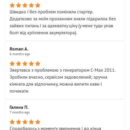
Швидко і без проблем поміняли стартер.
Додатково за моїм проханням зняли підкрилок без
зайвих питань і за адекватну ціну (у мене туди упав
болт від кріплення акумулятора).
Roman A.
6 months ago
Звертався з проблемою з генератором C-Max 2011.
Зробили вчасно, сервісом задоволений; зручна
кімната для відпочинку, можна випити кави і
почекати
Галина П.
7 months ago
Сподобалось з моменту звернення і до кінця