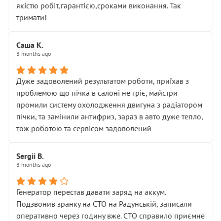
якістю робіт,гарантією,сроками виконання. Так
тримати!
Саша К.
8 months ago
Дуже задоволений результатом роботи, приїхав з
проблемою що пічка в салоні не гріє, майстри
промили систему охолодження двигуна з радіатором
пічки, та замінили антифриз, зараз в авто дуже тепло,
тож роботою та сервісом задоволений
Sergii B.
8 months ago
Генератор перестав давати заряд на аккум.
Подзвонив зранку на СТО на Радунській, записали
оперативно через годину вже. СТО справило приємне