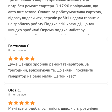
лобовим склом. Мені пояснили, що це “старі гайки, які
потрібен ремонт стартера. О 17:20 повідомили, що
відкручували”, і попросили не хвилюватися. ( надіюсь
авто вже готово. Оплата за роботу можлива карткою,
новий власник, не застяг в полі))
відразу видали чек, перелік робіт і надали гарантію
Але після нинішнього візиту такі дрібниці вже не
на зроблену роботу. Подяка всій команді, що так
здаються дрібницями.
швидко зробили! Окрема подяка майстеру-
Я — клієнт, який працює на довірі, і саме її цей сервіс
приймальнику Олександру: всі чітко та по суті.
серйозно підірвав.
Молодці! Однозначно буду радити своїм знайомим
Хотілося б більше:
Ростислав С.
звертатися до цього автосервісу.
8 months ago
• належної уваги до авто
• прозорості в роботах і рахунках
• реальної діагностики, а не формального
Дуже швидко зробили ремонт генератора. За
“подивились і поїхав”
тригодини, враховуючи те, що зняти і поставити
На жаль, складається враження, що сервіс працює не
генератор на рено меган ще той квест.
на якість, а “аби швидше і дорожче”. Саме це і псує
загальне враження та бажання повертатися.
Olga С.
Стосовно комунікації - все добре
8 months ago
Мені все сподобалося, якість, швидкість, розуміння