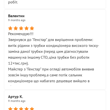
робіт.
Валентин
9 months ago
Рекомендую!!!
Звернувся до "Генстар" для вирішення проблеми:
витік рідини з трубки кондиціонера високого тиску-
заміна даної трубки (перед цим діагностували
машину на іншому СТО,ціна трубки без роботи
12+тис.грн).
Майстер з "Генстар" при огляді автомобіля виявив
зовсім іншу проблему,а саме потік сальник
кондиціонера що набагато дешевше вийшло в
підсумку.
Дуже дякую за швидкий і професійний ремонт!
Артур К.
9 months ago