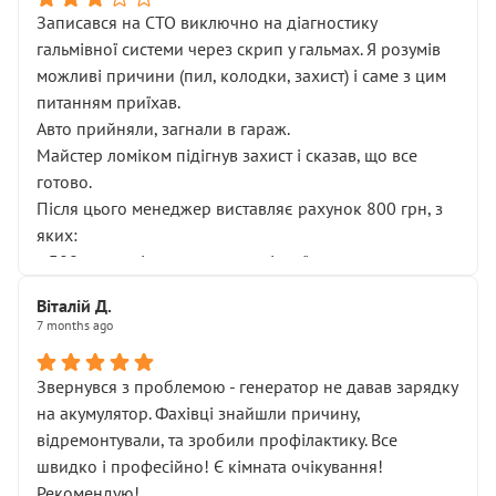
Записався на СТО виключно на діагностику
гальмівної системи через скрип у гальмах. Я розумів
можливі причини (пил, колодки, захист) і саме з цим
питанням приїхав.
Авто прийняли, загнали в гараж.
Майстер ломіком підігнув захист і сказав, що все
готово.
Після цього менеджер виставляє рахунок 800 грн, з
яких:
• 300 грн — діагностика гальмівної системи
• 500 грн — діагностика ходової, яку я НЕ замовляв і
Віталій Д.
НЕ погоджував
7 months ago
Я оплатив, але одразу звернув увагу, що це нав’язана
послуга. Тим більше, я був поруч і жодної реальної
Звернувся з проблемою - генератор не давав зарядку
діагностики ходової не проводилось. Після
на акумулятор. Фахівці знайшли причину,
зауваження гроші за цю “послугу” повернули, що
відремонтували, та зробили профілактику. Все
лише підтвердило мою правоту.
швидко і професійно! Є кімната очікування!
Але головне — я виїжджаю з боксу, і скрип у гальмах
Рекомендую!