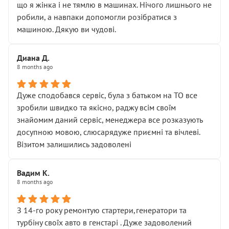
що я жінка і не тямлю в машинах. Нічого лишнього не
робили, а навпаки допомогли розібратися з
машиною. Дякую ви чудові.
Диана Д.
8 months ago
Дуже сподобався сервіс, була з батьком на ТО все
зробили швидко та якісно, раджу всім своїм
знайомим даний сервіс, менеджера все розказують
досупною мовою, слюсарядуже приємні та вічлеві.
Візитом залишились задоволені
Вадим К.
8 months ago
З 14-го року ремонтую стартери,генератори та
турбіну своїх авто в генстарі . Дуже задоволений