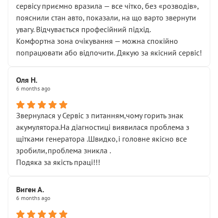
сервісу приємно вразила — все чітко, без «розводів»,
пояснили стан авто, показали, на що варто звернути
увагу. Відчувається професійний підхід.
Комфортна зона очікування — можна спокійно
попрацювати або відпочити. Дякую за якісний сервіс!
Оля Н.
6 months ago
Звернулася у Сервіс з питанням,чому горить знак
акумулятора.На діагностиці виявилася проблема з
щітками генератора .Швидко,і головне якісно все
зробили,проблема зникла .
Подяка за якість праці!!!
Виген А.
6 months ago