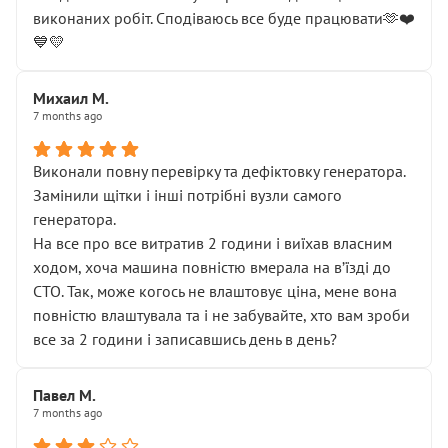
виконаних робіт. Сподіваюсь все буде працювати🫶❤️
💙💛
Михаил М.
7 months ago
Виконали повну перевірку та дефіктовку генератора.
Замінили щітки і інші потрібні вузли самого
генератора.
На все про все витратив 2 години і виїхав власним
ходом, хоча машина повністю вмерала на вʼїзді до
СТО. Так, може когось не влаштовує ціна, мене вона
повністю влаштувала та і не забувайте, хто вам зроби
все за 2 години і записавшись день в день?
Павел М.
7 months ago