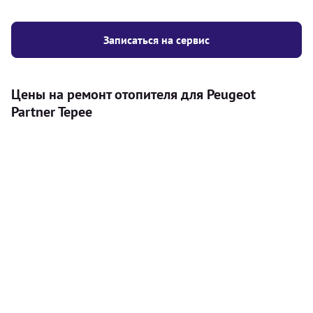
Записаться на сервис
Цены на ремонт отопителя для Peugeot
Partner Tepee
Услуга
Цена
Автономный отопитель
Бесплатный расчет цены установки
Безкоштовно
автономного отопителя
Установка воздушного автономного
8000
грн
отопителя