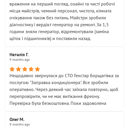
враження на перший погляд, охайні та чисті робочі
місця майстрів, чемний персонал, чистота, кімната
очікування також без питань. Майстри зробили
діагностику і вердікт генератор на ремонт. За 1,5
години зняли генератор, відремонтували (заміна
щіток і підшипників) и поставили назад.
Наталія Г.
9 months ago
Нещодавно звернулася до СТО Генстар Борщагівка за
послугою "Заправка кондиціонера". Все зробили
оперативно. Через деякий час заїхала повторно, щоб
перепровірити, чи не має витікання фреону.
Перевірка була безкоштовна. Поки задоволена
Олег М.
9 months ago