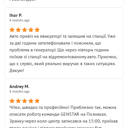
залишився таким самим, як і був. Тобто оплачена
“діагностика гальм” фактично нічого не дала.
Далі ситуація тільки погіршилась:
Ihor P.
8 months ago
• сказали, що тепер “потрібно знімати колеса”
• що біля авто стояти вже не можна
• почали озвучувати купу додаткових робіт без
Авто привіз на евакуаторі та залишив на станції. Уже
чіткого пояснення
за дві години зателефонували і пояснили, що
( ну все зняли та доробили) дякую!
проблема в генераторі. Ще через півтори години
Окремий момент, який виглядає абсурдно:
поїхав зі станції на відремонтованому авто. Приємно,
мені заявили, що бачок гальмівної рідини потрібно
що є сервіс, який реально виручає в таких ситуаціях.
міняти разом із головним гальмівним циліндром у
Дякую!
зборі.
Для людини, яка хоча б трохи розуміється на техніці,
Andrey M.
це звучить як мінімум непрофесійно, а як максимум —
8 months ago
спроба продати дорогий вузол замість елементарних
ущільнювачів.
Чітко, швидко та професійно! Приблизно так, можна
Що прикро — це не перший мій візит. Раніше міняв у
описати роботу команди GENSTAR на Позняках.
вас стартер, і тоді сервіс наче справив хороше
Зранку через колл-центр записався на 15:00, приїхав
враження. Але згодом знайшов декілька гайок під
трохи раніше і відразу прийняли машину: був