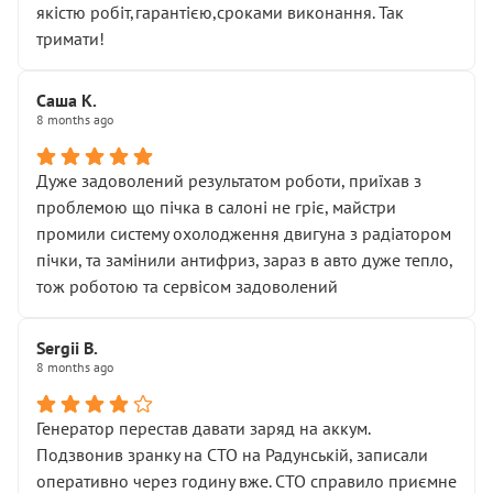
якістю робіт,гарантією,сроками виконання. Так
тримати!
Саша К.
8 months ago
Дуже задоволений результатом роботи, приїхав з
проблемою що пічка в салоні не гріє, майстри
промили систему охолодження двигуна з радіатором
пічки, та замінили антифриз, зараз в авто дуже тепло,
тож роботою та сервісом задоволений
Sergii B.
8 months ago
Генератор перестав давати заряд на аккум.
Подзвонив зранку на СТО на Радунській, записали
оперативно через годину вже. СТО справило приємне