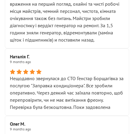
враження на перший погляд, охайні та чисті робочі
місця майстрів, чемний персонал, чистота, кімната
очікування також без питань. Майстри зробили
діагностику і вердікт генератор на ремонт. За 1,5
години зняли генератор, відремонтували (заміна
щіток і підшипників) и поставили назад.
Наталія Г.
9 months ago
Нещодавно звернулася до СТО Генстар Борщагівка за
послугою "Заправка кондиціонера". Все зробили
оперативно. Через деякий час заїхала повторно, щоб
перепровірити, чи не має витікання фреону.
Перевірка була безкоштовна. Поки задоволена
Олег М.
9 months ago