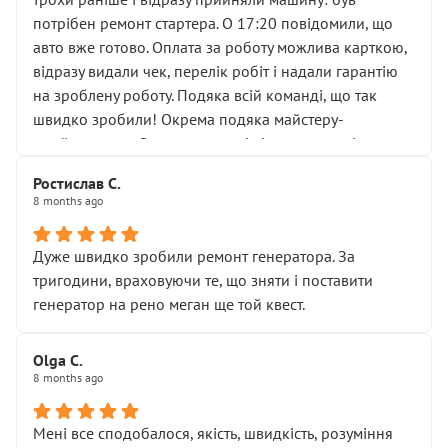
лобовим склом. Мені пояснили, що це “старі гайки, які
потрібен ремонт стартера. О 17:20 повідомили, що
відкручували”, і попросили не хвилюватися. ( надіюсь
авто вже готово. Оплата за роботу можлива карткою,
новий власник, не застяг в полі))
відразу видали чек, перелік робіт і надали гарантію
Але після нинішнього візиту такі дрібниці вже не
на зроблену роботу. Подяка всій команді, що так
здаються дрібницями.
швидко зробили! Окрема подяка майстеру-
Я — клієнт, який працює на довірі, і саме її цей сервіс
приймальнику Олександру: всі чітко та по суті.
серйозно підірвав.
Молодці! Однозначно буду радити своїм знайомим
Хотілося б більше:
Ростислав С.
звертатися до цього автосервісу.
8 months ago
• належної уваги до авто
• прозорості в роботах і рахунках
• реальної діагностики, а не формального
Дуже швидко зробили ремонт генератора. За
“подивились і поїхав”
тригодини, враховуючи те, що зняти і поставити
На жаль, складається враження, що сервіс працює не
генератор на рено меган ще той квест.
на якість, а “аби швидше і дорожче”. Саме це і псує
загальне враження та бажання повертатися.
Olga С.
Стосовно комунікації - все добре
8 months ago
Мені все сподобалося, якість, швидкість, розуміння