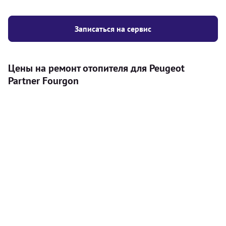
Записаться на сервис
Цены на ремонт отопителя для Peugeot
Partner Fourgon
Услуга
Цена
Автономный отопитель
Бесплатный расчет цены установки
Безкоштовно
автономного отопителя
Установка воздушного автономного
8000
грн
отопителя