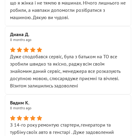
що я жінка і не тямлю в машинах. Нічого лишнього не
робили, а навпаки допомогли розібратися з
машиною. Дякую ви чудові.
Диана Д.
8 months ago
Дуже сподобався сервіс, була з батьком на ТО все
зробили швидко та якісно, раджу всім своїм
знайомим даний сервіс, менеджера все розказують
досупною мовою, слюсарядуже приємні та вічлеві.
Візитом залишились задоволені
Вадим К.
8 months ago
З 14-го року ремонтую стартери,генератори та
турбіну своїх авто в генстарі . Дуже задоволений