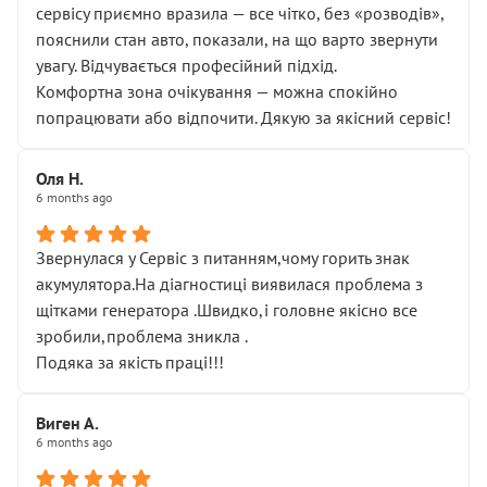
сервісу приємно вразила — все чітко, без «розводів»,
пояснили стан авто, показали, на що варто звернути
увагу. Відчувається професійний підхід.
Комфортна зона очікування — можна спокійно
попрацювати або відпочити. Дякую за якісний сервіс!
Оля Н.
6 months ago
Звернулася у Сервіс з питанням,чому горить знак
акумулятора.На діагностиці виявилася проблема з
щітками генератора .Швидко,і головне якісно все
зробили,проблема зникла .
Подяка за якість праці!!!
Виген А.
6 months ago