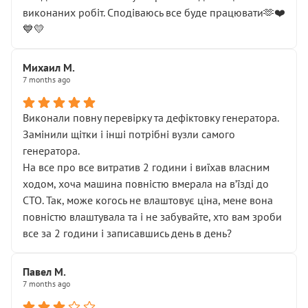
виконаних робіт. Сподіваюсь все буде працювати🫶❤️
💙💛
Михаил М.
7 months ago
Виконали повну перевірку та дефіктовку генератора.
Замінили щітки і інші потрібні вузли самого
генератора.
На все про все витратив 2 години і виїхав власним
ходом, хоча машина повністю вмерала на вʼїзді до
СТО. Так, може когось не влаштовує ціна, мене вона
повністю влаштувала та і не забувайте, хто вам зроби
все за 2 години і записавшись день в день?
Павел М.
7 months ago