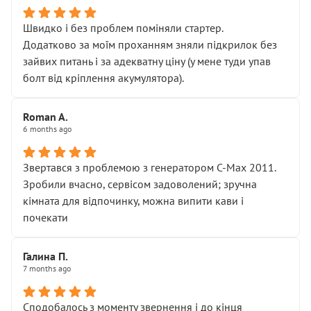
Швидко і без проблем поміняли стартер.
Додатково за моїм проханням зняли підкрилок без
зайвих питань і за адекватну ціну (у мене туди упав
болт від кріплення акумулятора).
Roman A.
6 months ago
Звертався з проблемою з генератором C-Max 2011.
Зробили вчасно, сервісом задоволений; зручна
кімната для відпочинку, можна випити кави і
почекати
Галина П.
7 months ago
Сподобалось з моменту звернення і до кінця