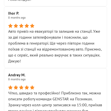
залишився таким самим, як і був. Тобто оплачена
“діагностика гальм” фактично нічого не дала.
Далі ситуація тільки погіршилась:
Ihor P.
8 months ago
• сказали, що тепер “потрібно знімати колеса”
• що біля авто стояти вже не можна
• почали озвучувати купу додаткових робіт без
Авто привіз на евакуаторі та залишив на станції. Уже
чіткого пояснення
за дві години зателефонували і пояснили, що
( ну все зняли та доробили) дякую!
проблема в генераторі. Ще через півтори години
Окремий момент, який виглядає абсурдно:
поїхав зі станції на відремонтованому авто. Приємно,
мені заявили, що бачок гальмівної рідини потрібно
що є сервіс, який реально виручає в таких ситуаціях.
міняти разом із головним гальмівним циліндром у
Дякую!
зборі.
Для людини, яка хоча б трохи розуміється на техніці,
Andrey M.
це звучить як мінімум непрофесійно, а як максимум —
8 months ago
спроба продати дорогий вузол замість елементарних
ущільнювачів.
Чітко, швидко та професійно! Приблизно так, можна
Що прикро — це не перший мій візит. Раніше міняв у
описати роботу команди GENSTAR на Позняках.
вас стартер, і тоді сервіс наче справив хороше
Зранку через колл-центр записався на 15:00, приїхав
враження. Але згодом знайшов декілька гайок під
трохи раніше і відразу прийняли машину: був