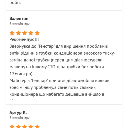
робіт.
Валентин
9 months ago
Рекомендую!!!
Звернувся до "Генстар" для вирішення проблеми:
витік рідини з трубки кондиціонера високого тиску-
заміна даної трубки (перед цим діагностували
машину на іншому СТО,ціна трубки без роботи
12+тис.грн).
Майстер з "Генстар" при огляді автомобіля виявив
зовсім іншу проблему,а саме потік сальник
кондиціонера що набагато дешевше вийшло в
підсумку.
Дуже дякую за швидкий і професійний ремонт!
Артур К.
9 months ago