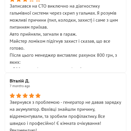
Записався на СТО виключно на діагностику
гальмівної системи через скрип у гальмах. Я розумів
можливі причини (пил, колодки, захист) і саме з цим
питанням приїхав.
Авто прийняли, загнали в гараж.
Майстер ломіком підігнув захист і сказав, що все
готово.
Після цього менеджер виставляє рахунок 800 грн, з
яких:
• 300 грн — діагностика гальмівної системи
• 500 грн — діагностика ходової, яку я НЕ замовляв і
Віталій Д.
НЕ погоджував
7 months ago
Я оплатив, але одразу звернув увагу, що це нав’язана
послуга. Тим більше, я був поруч і жодної реальної
Звернувся з проблемою - генератор не давав зарядку
діагностики ходової не проводилось. Після
на акумулятор. Фахівці знайшли причину,
зауваження гроші за цю “послугу” повернули, що
відремонтували, та зробили профілактику. Все
лише підтвердило мою правоту.
швидко і професійно! Є кімната очікування!
Але головне — я виїжджаю з боксу, і скрип у гальмах
Рекомендую!