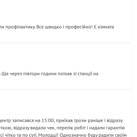
ли профілактику. Все швидко і професійно! Є кімната
ати дорогий вузол замість елементарних ущільнювачів.
м знайшов декілька гайок під лобовим склом. Мені
 Ще через півтори години поїхав зі станції на
ня та бажання повертатися.
нтр записався на 15:00, приїхав трохи раніше і відразу
кою, відразу видали чек, перелік робіт і надали гарантію
 чітко та по суті. Молодці! Однозначно буду радити своїм