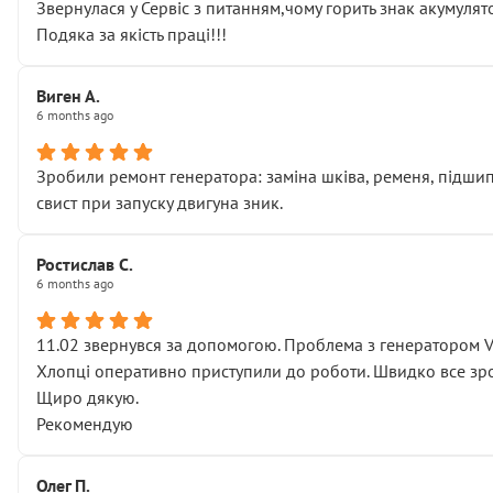
Звернулася у Сервіс з питанням,чому горить знак акумуля
Подяка за якість праці!!!
Виген А.
6 months ago
Зробили ремонт генератора: заміна шківа, ременя, підшипни
свист при запуску двигуна зник.
Ростислав С.
6 months ago
11.02 звернувся за допомогою. Проблема з генератором 
Хлопці оперативно приступили до роботи. Швидко все зро
Щиро дякую.
Рекомендую
Олег П.