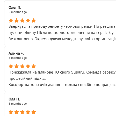
Олег П.
6 months ago
Звернувся з приводу ремонту кермової рейки. По результат
пускати рідину. Після повторного звернення на сервіс, бу
безкоштовно. Окремо дякую менеджеру Іллі за організаці
Алина •.
6 months ago
Приїжджала на планове ТО свого Subaru. Команда сервісу п
професійний підхід.
Комфортна зона очікування — можна спокійно попрацювати
Оля Н.
6 months ago