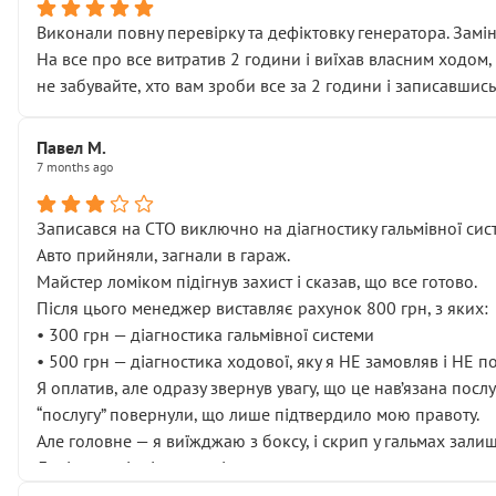
Виконали повну перевірку та дефіктовку генератора. Замін
На все про все витратив 2 години і виїхав власним ходом,
не забувайте, хто вам зроби все за 2 години і записавшись
Павел М.
7 months ago
Записався на СТО виключно на діагностику гальмівної сист
Авто прийняли, загнали в гараж.
Майстер ломіком підігнув захист і сказав, що все готово.
Після цього менеджер виставляє рахунок 800 грн, з яких:
• 300 грн — діагностика гальмівної системи
• 500 грн — діагностика ходової, яку я НЕ замовляв і НЕ 
Я оплатив, але одразу звернув увагу, що це нав’язана посл
“послугу” повернули, що лише підтвердило мою правоту.
Але головне — я виїжджаю з боксу, і скрип у гальмах залиш
Далі ситуація тільки погіршилась:
• сказали, що тепер “потрібно знімати колеса”