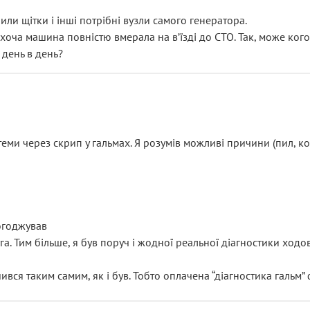
или щітки і інші потрібні вузли самого генератора.
 хоча машина повністю вмерала на вʼїзді до СТО. Так, може кого
 день в день?
еми через скрип у гальмах. Я розумів можливі причини (пил, кол
погоджував
уга. Тим більше, я був поруч і жодної реальної діагностики ход
ився таким самим, як і був. Тобто оплачена “діагностика гальм”