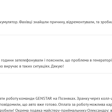
ояснення
кумулятор. Фахівці знайшли причину, відремонтували, та зроби
 разом із головним гальмівним циліндром у зборі.
звучить як мінімум непрофесійно, а як максимум — спроба прод
тартер, і тоді сервіс наче справив хороше враження. Але згодо
и не хвилюватися. ( надіюсь новий власник, не застяг в полі))
я дрібницями.
йозно підірвав.
ві години зателефонували і пояснили, що проблема в генераторі.
о виручає в таких ситуаціях. Дякую!
їхав”
ість, а “аби швидше і дорожче”. Саме це і псує загальне вражен
ти роботу команди GENSTAR на Позняках. Зранку через колл-це
овідомили, що авто вже готово. Оплата за роботу можлива карт
зробили! Окрема подяка майстеру-приймальнику Олександру: всі