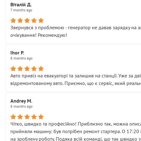
Віталій Д.
• що біля авто стояти вже не можна
7 months ago
• почали озвучувати купу додаткових робіт без чіткого п
( ну все зняли та доробили) дякую!
Звернувся з проблемою - генератор не давав зарядку на а
Окремий момент, який виглядає абсурдно:
очікування! Рекомендую!
мені заявили, що бачок гальмівної рідини потрібно міняти
Для людини, яка хоча б трохи розуміється на техніці, це 
Що прикро — це не перший мій візит. Раніше міняв у вас с
Ihor P.
8 months ago
пояснили, що це “старі гайки, які відкручували”, і попросил
Але після нинішнього візиту такі дрібниці вже не здаютьс
Я — клієнт, який працює на довірі, і саме її цей сервіс сер
Авто привіз на евакуаторі та залишив на станції. Уже за д
Хотілося б більше:
відремонтованому авто. Приємно, що є сервіс, який реальн
• належної уваги до авто
• прозорості в роботах і рахунках
Andrey M.
• реальної діагностики, а не формального “подивились і по
8 months ago
На жаль, складається враження, що сервіс працює не на як
Стосовно комунікації - все добре
Чітко, швидко та професійно! Приблизно так, можна описа
прийняли машину: був потрібен ремонт стартера. О 17:20 п
на зроблену роботу. Подяка всій команді, що так швидко 