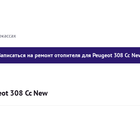
8000
грн
10000
грн
ркассах
Записаться на ремонт отопителя для Peugeot 308 Cc Ne
eot 308 Cc New