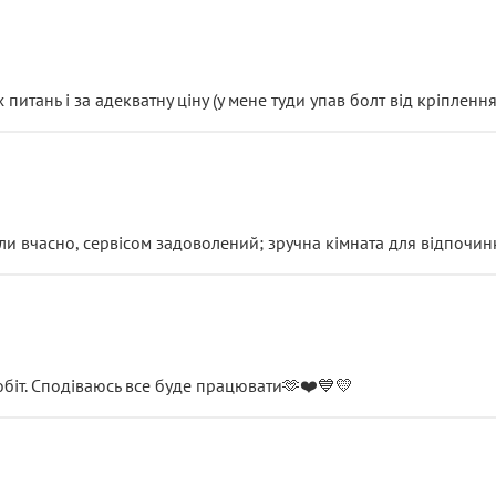
итань і за адекватну ціну (у мене туди упав болт від кріплення
и вчасно, сервісом задоволений; зручна кімната для відпочинк
обіт. Сподіваюсь все буде працювати🫶❤️💙💛