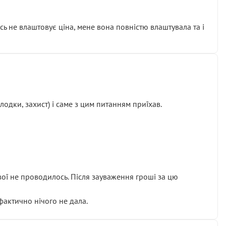
сь не влаштовує ціна, мене вона повністю влаштувала та і
одки, захист) і саме з цим питанням приїхав.
ової не проводилось. Після зауваження гроші за цю
 фактично нічого не дала.