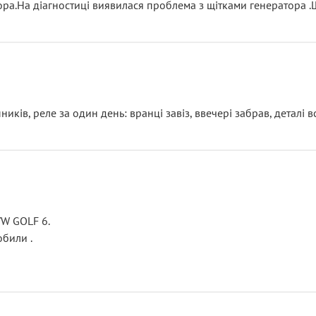
тора.На діагностиці виявилася проблема з щітками генератора 
ків, реле за один день: вранці завіз, ввечері забрав, деталі в
VW GOLF 6.
били .