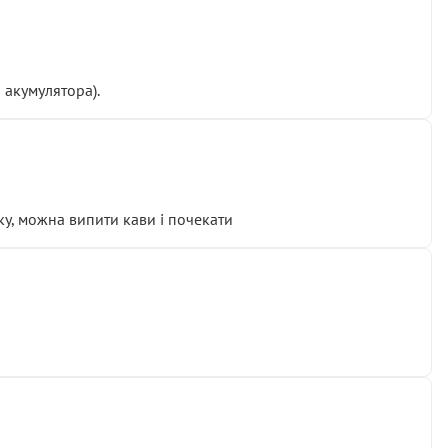
 акумулятора).
у, можна випити кави і почекати