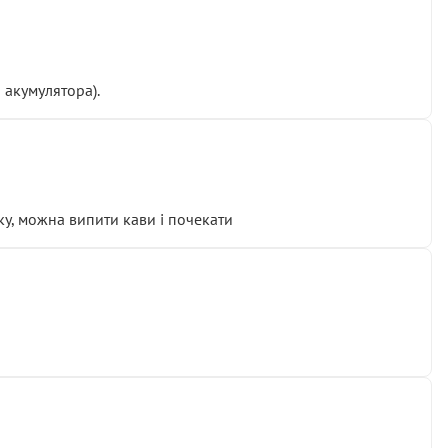
 акумулятора).
у, можна випити кави і почекати