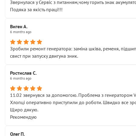
Звернулася у Сервіс з питанням,чому горить знак акумуля
Подяка за якість праці!!!
Виген А.
6 months ago
Зробили ремонт генератора: заміна шківа, ременя, підшипни
свист при запуску двигуна зник.
Ростислав С.
6 months ago
11.02 звернувся за допомогою. Проблема з генератором 
Хлопці оперативно приступили до роботи. Швидко все зро
Щиро дякую.
Рекомендую
Олег П.