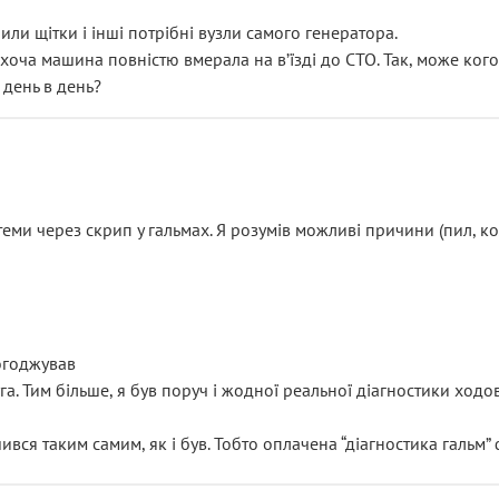
или щітки і інші потрібні вузли самого генератора.
 хоча машина повністю вмерала на вʼїзді до СТО. Так, може кого
 день в день?
еми через скрип у гальмах. Я розумів можливі причини (пил, кол
погоджував
уга. Тим більше, я був поруч і жодної реальної діагностики ход
ився таким самим, як і був. Тобто оплачена “діагностика гальм”