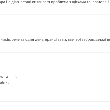
тора.На діагностиці виявилася проблема з щітками генератора 
ків, реле за один день: вранці завіз, ввечері забрав, деталі в
VW GOLF 6.
били .