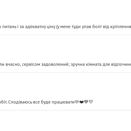
итань і за адекватну ціну (у мене туди упав болт від кріплення
и вчасно, сервісом задоволений; зручна кімната для відпочинк
обіт. Сподіваюсь все буде працювати🫶❤️💙💛