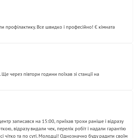
ли профілактику. Все швидко і професійно! Є кімната
ати дорогий вузол замість елементарних ущільнювачів.
м знайшов декілька гайок під лобовим склом. Мені
 Ще через півтори години поїхав зі станції на
ня та бажання повертатися.
нтр записався на 15:00, приїхав трохи раніше і відразу
кою, відразу видали чек, перелік робіт і надали гарантію
 чітко та по суті. Молодці! Однозначно буду радити своїм