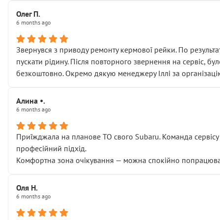
Олег П.
6 months ago
Звернувся з приводу ремонту кермової рейки. По результат
пускати рідину. Після повторного звернення на сервіс, бу
безкоштовно. Окремо дякую менеджеру Іллі за організаці
Алина •.
6 months ago
Приїжджала на планове ТО свого Subaru. Команда сервісу п
професійний підхід.
Комфортна зона очікування — можна спокійно попрацювати
Оля Н.
6 months ago