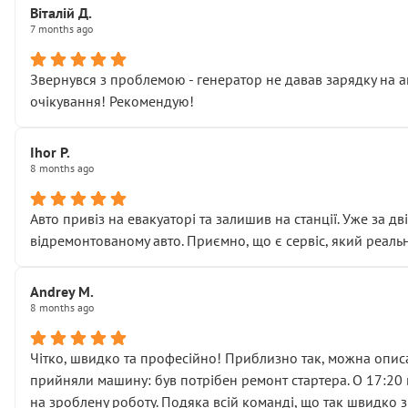
Віталій Д.
• що біля авто стояти вже не можна
7 months ago
• почали озвучувати купу додаткових робіт без чіткого п
( ну все зняли та доробили) дякую!
Звернувся з проблемою - генератор не давав зарядку на а
Окремий момент, який виглядає абсурдно:
очікування! Рекомендую!
мені заявили, що бачок гальмівної рідини потрібно міняти
Для людини, яка хоча б трохи розуміється на техніці, це 
Що прикро — це не перший мій візит. Раніше міняв у вас с
Ihor P.
8 months ago
пояснили, що це “старі гайки, які відкручували”, і попросил
Але після нинішнього візиту такі дрібниці вже не здаютьс
Я — клієнт, який працює на довірі, і саме її цей сервіс сер
Авто привіз на евакуаторі та залишив на станції. Уже за д
Хотілося б більше:
відремонтованому авто. Приємно, що є сервіс, який реальн
• належної уваги до авто
• прозорості в роботах і рахунках
Andrey M.
• реальної діагностики, а не формального “подивились і по
8 months ago
На жаль, складається враження, що сервіс працює не на як
Стосовно комунікації - все добре
Чітко, швидко та професійно! Приблизно так, можна описа
прийняли машину: був потрібен ремонт стартера. О 17:20 п
на зроблену роботу. Подяка всій команді, що так швидко 