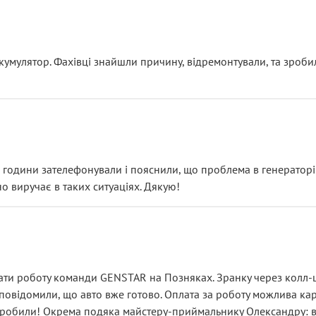
ояснення
кумулятор. Фахівці знайшли причину, відремонтували, та зроби
 разом із головним гальмівним циліндром у зборі.
звучить як мінімум непрофесійно, а як максимум — спроба прод
тартер, і тоді сервіс наче справив хороше враження. Але згодо
и не хвилюватися. ( надіюсь новий власник, не застяг в полі))
я дрібницями.
йозно підірвав.
ві години зателефонували і пояснили, що проблема в генераторі.
о виручає в таких ситуаціях. Дякую!
їхав”
ість, а “аби швидше і дорожче”. Саме це і псує загальне вражен
ти роботу команди GENSTAR на Позняках. Зранку через колл-це
овідомили, що авто вже готово. Оплата за роботу можлива карт
зробили! Окрема подяка майстеру-приймальнику Олександру: всі