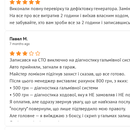
Виконали повну перевірку та дефіктовку генератора. Замін
На все про все витратив 2 години і виїхав власним ходом,
не забувайте, хто вам зроби все за 2 години і записавшись
Павел М.
7 months ago
Записався на СТО виключно на діагностику гальмівної сист
Авто прийняли, загнали в гараж.
Майстер ломіком підігнув захист і сказав, що все готово.
Після цього менеджер виставляє рахунок 800 грн, з яких:
• 300 грн — діагностика гальмівної системи
• 500 грн — діагностика ходової, яку я НЕ замовляв і НЕ 
Я оплатив, але одразу звернув увагу, що це нав’язана посл
“послугу” повернули, що лише підтвердило мою правоту.
Але головне — я виїжджаю з боксу, і скрип у гальмах залиш
Далі ситуація тільки погіршилась:
• сказали, що тепер “потрібно знімати колеса”