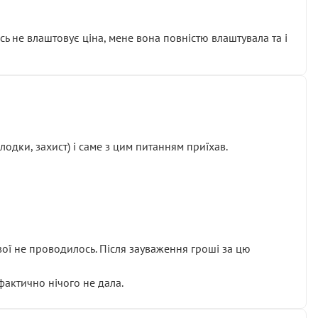
сь не влаштовує ціна, мене вона повністю влаштувала та і
одки, захист) і саме з цим питанням приїхав.
ової не проводилось. Після зауваження гроші за цю
 фактично нічого не дала.