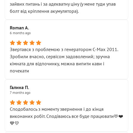
зайвих питань і за адекватну ціну (у мене туди упав
болт від кріплення акумулятора).
Roman A.
6 months ago
Звертався з проблемою з генератором C-Max 2011.
Зробили вчасно, сервісом задоволений; зручна
кімната для відпочинку, можна випити кави і
почекати
Галина П.
7 months ago
Сподобалось з моменту звернення і до кінця
виконаних робіт. Сподіваюсь все буде працювати🫶❤️
💙💛