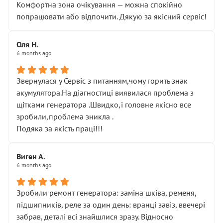
Комфортна зона очікування — можна спокійно
попрацювати або відпочити. Дякую за якісний сервіс!
Оля Н.
6 months ago
Звернулася у Сервіс з питанням,чому горить знак
акумулятора.На діагностиці виявилася проблема з
щітками генератора .Швидко,і головне якісно все
зробили,проблема зникла .
Подяка за якість праці!!!
Виген А.
6 months ago
Зробили ремонт генератора: заміна шківа, ременя,
підшипників, реле за один день: вранці завіз, ввечері
забрав, деталі всі знайшлися зразу. Відносно