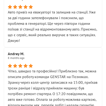
• сказали, що тепер “потрібно знімати колеса”
• що біля авто стояти вже не можна
• почали озвучувати купу додаткових робіт без
Авто привіз на евакуаторі та залишив на станції. Уже
чіткого пояснення
за дві години зателефонували і пояснили, що
( ну все зняли та доробили) дякую!
проблема в генераторі. Ще через півтори години
Окремий момент, який виглядає абсурдно:
поїхав зі станції на відремонтованому авто. Приємно,
мені заявили, що бачок гальмівної рідини потрібно
що є сервіс, який реально виручає в таких ситуаціях.
міняти разом із головним гальмівним циліндром у
Дякую!
зборі.
Для людини, яка хоча б трохи розуміється на техніці,
Andrey M.
це звучить як мінімум непрофесійно, а як максимум —
8 months ago
спроба продати дорогий вузол замість елементарних
ущільнювачів.
Чітко, швидко та професійно! Приблизно так, можна
Що прикро — це не перший мій візит. Раніше міняв у
описати роботу команди GENSTAR на Позняках.
вас стартер, і тоді сервіс наче справив хороше
Зранку через колл-центр записався на 15:00, приїхав
враження. Але згодом знайшов декілька гайок під
трохи раніше і відразу прийняли машину: був
лобовим склом. Мені пояснили, що це “старі гайки, які
потрібен ремонт стартера. О 17:20 повідомили, що
відкручували”, і попросили не хвилюватися. ( надіюсь
авто вже готово. Оплата за роботу можлива карткою,
новий власник, не застяг в полі))
відразу видали чек, перелік робіт і надали гарантію