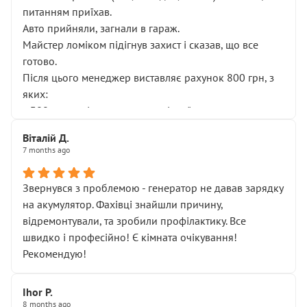
питанням приїхав.
Авто прийняли, загнали в гараж.
Майстер ломіком підігнув захист і сказав, що все
готово.
Після цього менеджер виставляє рахунок 800 грн, з
яких:
• 300 грн — діагностика гальмівної системи
• 500 грн — діагностика ходової, яку я НЕ замовляв і
Віталій Д.
НЕ погоджував
7 months ago
Я оплатив, але одразу звернув увагу, що це нав’язана
послуга. Тим більше, я був поруч і жодної реальної
Звернувся з проблемою - генератор не давав зарядку
діагностики ходової не проводилось. Після
на акумулятор. Фахівці знайшли причину,
зауваження гроші за цю “послугу” повернули, що
відремонтували, та зробили профілактику. Все
лише підтвердило мою правоту.
швидко і професійно! Є кімната очікування!
Але головне — я виїжджаю з боксу, і скрип у гальмах
Рекомендую!
залишився таким самим, як і був. Тобто оплачена
“діагностика гальм” фактично нічого не дала.
Далі ситуація тільки погіршилась:
Ihor P.
8 months ago