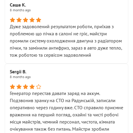
Саша К.
8 months ago
Дуже задоволений результатом роботи, приїхав з
проблемою що пічка в салоні не гріє, майстри
промили систему охолодження двигуна з радіатором
пічки, та замінили антифриз, зараз в авто дуже тепло,
тож роботою та сервісом задоволений
Sergii B.
8 months ago
Генератор перестав давати заряд на аккум.
Подзвонив зранку на СТО на Радунській, записали
оперативно через годину вже. СТО справило приємне
враження на перший погляд, охайні та чисті робочі
місця майстрів, чемний персонал, чистота, кімната
очікування також без питань. Майстри зробили