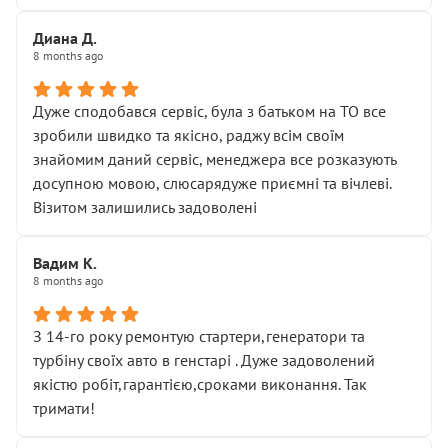
Диана Д.
8 months ago
Дуже сподобався сервіс, була з батьком на ТО все
зробили швидко та якісно, раджу всім своїм
знайомим даний сервіс, менеджера все розказують
досупною мовою, слюсарядуже приємні та вічлеві.
Візитом залишились задоволені
Вадим К.
8 months ago
З 14-го року ремонтую стартери,генератори та
турбіну своїх авто в генстарі . Дуже задоволений
якістю робіт,гарантією,сроками виконання. Так
тримати!