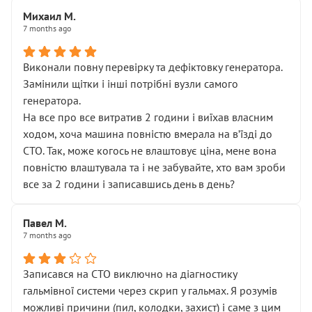
Михаил М.
7 months ago
Виконали повну перевірку та дефіктовку генератора.
Замінили щітки і інші потрібні вузли самого
генератора.
На все про все витратив 2 години і виїхав власним
ходом, хоча машина повністю вмерала на вʼїзді до
СТО. Так, може когось не влаштовує ціна, мене вона
повністю влаштувала та і не забувайте, хто вам зроби
все за 2 години і записавшись день в день?
Павел М.
7 months ago
Записався на СТО виключно на діагностику
гальмівної системи через скрип у гальмах. Я розумів
можливі причини (пил, колодки, захист) і саме з цим