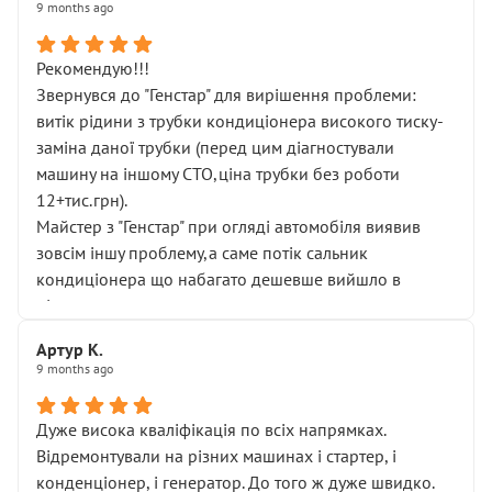
9 months ago
Рекомендую!!!
Звернувся до "Генстар" для вирішення проблеми:
витік рідини з трубки кондиціонера високого тиску-
заміна даної трубки (перед цим діагностували
машину на іншому СТО,ціна трубки без роботи
12+тис.грн).
Майстер з "Генстар" при огляді автомобіля виявив
зовсім іншу проблему,а саме потік сальник
кондиціонера що набагато дешевше вийшло в
підсумку.
Дуже дякую за швидкий і професійний ремонт!
Артур К.
9 months ago
Дуже висока кваліфікація по всіх напрямках.
Відремонтували на різних машинах і стартер, і
конденціонер, і генератор. До того ж дуже швидко.