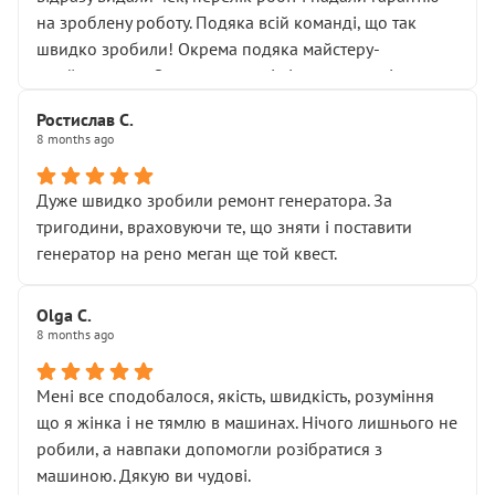
Але після нинішнього візиту такі дрібниці вже не
на зроблену роботу. Подяка всій команді, що так
здаються дрібницями.
швидко зробили! Окрема подяка майстеру-
Я — клієнт, який працює на довірі, і саме її цей сервіс
приймальнику Олександру: всі чітко та по суті.
серйозно підірвав.
Молодці! Однозначно буду радити своїм знайомим
Хотілося б більше:
Ростислав С.
звертатися до цього автосервісу.
8 months ago
• належної уваги до авто
• прозорості в роботах і рахунках
• реальної діагностики, а не формального
Дуже швидко зробили ремонт генератора. За
“подивились і поїхав”
тригодини, враховуючи те, що зняти і поставити
На жаль, складається враження, що сервіс працює не
генератор на рено меган ще той квест.
на якість, а “аби швидше і дорожче”. Саме це і псує
загальне враження та бажання повертатися.
Olga С.
Стосовно комунікації - все добре
8 months ago
Мені все сподобалося, якість, швидкість, розуміння
що я жінка і не тямлю в машинах. Нічого лишнього не
робили, а навпаки допомогли розібратися з
машиною. Дякую ви чудові.