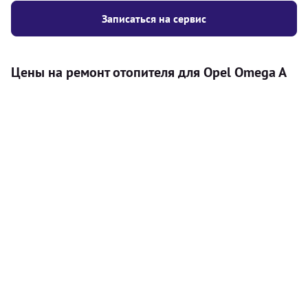
Записаться на сервис
Цены на ремонт отопителя для Opel Omega A
Услуга
Цена
Автономный отопитель
Бесплатный расчет цены установки
Безкоштовно
автономного отопителя
Установка воздушного автономного
8000
грн
отопителя
Установка жидкостного
10000
грн