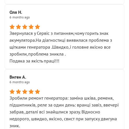
Оля Н.
6 months ago
Звернулася у Сервіс з питанням,чому горить знак
акумулятора.На діагностиці виявилася проблема з
щітками генератора .Швидко,і головне якісно все
зробили,проблема зникла .
Подяка за якість праці!!!
Виген А.
6 months ago
Зробили ремонт генератора: заміна шківа, ременя,
підшипників, реле за один день: вранці завіз, ввечері
забрав, деталі всі знайшлися зразу. Відносно
недорого, швидко, якісно, свист при запуску двигуна
зник.