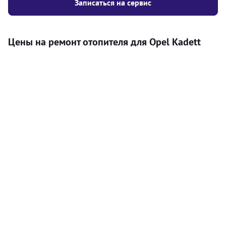
Записаться на сервис
Цены на ремонт отопителя для Opel Kadett
Услуга
Цена
Автономный отопитель
Бесплатный расчет цены установки
Безкоштовно
автономного отопителя
Установка воздушного автономного
8000
грн
отопителя
Установка жидкостного
10000
грн
автономного отопителя