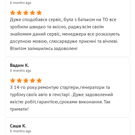
8 months ago
Дуже сподобався сервіс, була з батьком на ТО все
зробили швидко та якісно, раджу всім своїм
знайомим даний сервіс, менеджера все розказують
досупною мовою, слюсарядуже приємні та вічлеві.
Візитом залишились задоволені
Вадим К.
8 months ago
З 14-го року ремонтую стартери,генератори та
турбіну своїх авто в генстарі . Дуже задоволений
якістю робіт,гарантією,сроками виконання. Так
тримати!
Саша К.
8 months ago