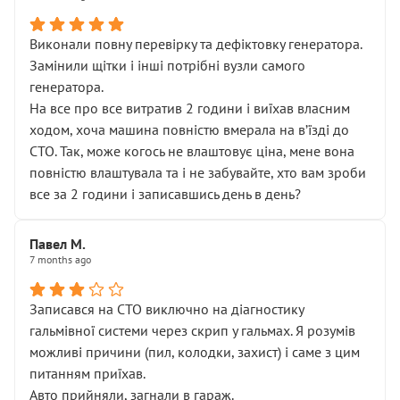
Виконали повну перевірку та дефіктовку генератора.
Замінили щітки і інші потрібні вузли самого
генератора.
На все про все витратив 2 години і виїхав власним
ходом, хоча машина повністю вмерала на вʼїзді до
СТО. Так, може когось не влаштовує ціна, мене вона
повністю влаштувала та і не забувайте, хто вам зроби
все за 2 години і записавшись день в день?
Павел М.
7 months ago
Записався на СТО виключно на діагностику
гальмівної системи через скрип у гальмах. Я розумів
можливі причини (пил, колодки, захист) і саме з цим
питанням приїхав.
Авто прийняли, загнали в гараж.