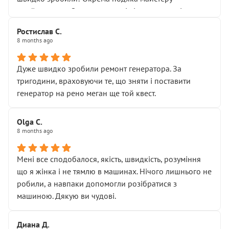
Я — клієнт, який працює на довірі, і саме її цей сервіс
приймальнику Олександру: всі чітко та по суті.
серйозно підірвав.
Молодці! Однозначно буду радити своїм знайомим
Хотілося б більше:
Ростислав С.
звертатися до цього автосервісу.
8 months ago
• належної уваги до авто
• прозорості в роботах і рахунках
• реальної діагностики, а не формального
Дуже швидко зробили ремонт генератора. За
“подивились і поїхав”
тригодини, враховуючи те, що зняти і поставити
На жаль, складається враження, що сервіс працює не
генератор на рено меган ще той квест.
на якість, а “аби швидше і дорожче”. Саме це і псує
загальне враження та бажання повертатися.
Olga С.
Стосовно комунікації - все добре
8 months ago
Мені все сподобалося, якість, швидкість, розуміння
що я жінка і не тямлю в машинах. Нічого лишнього не
робили, а навпаки допомогли розібратися з
машиною. Дякую ви чудові.
Диана Д.