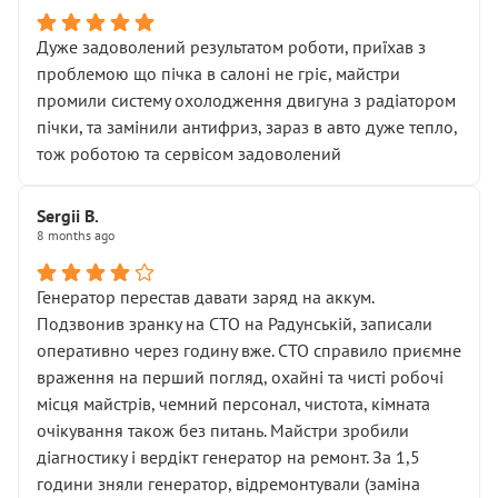
Дуже задоволений результатом роботи, приїхав з
проблемою що пічка в салоні не гріє, майстри
промили систему охолодження двигуна з радіатором
пічки, та замінили антифриз, зараз в авто дуже тепло,
тож роботою та сервісом задоволений
Sergii B.
8 months ago
Генератор перестав давати заряд на аккум.
Подзвонив зранку на СТО на Радунській, записали
оперативно через годину вже. СТО справило приємне
враження на перший погляд, охайні та чисті робочі
місця майстрів, чемний персонал, чистота, кімната
очікування також без питань. Майстри зробили
діагностику і вердікт генератор на ремонт. За 1,5
години зняли генератор, відремонтували (заміна