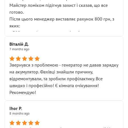
Майстер ломіком підігнув захист і сказав, що все
готово.
Після цього менеджер виставляє рахунок 800 грн, з
яких:
• 300 грн — діагностика гальмівної системи
• 500 грн — діагностика ходової, яку я НЕ замовляв і
Віталій Д.
НЕ погоджував
7 months ago
Я оплатив, але одразу звернув увагу, що це нав’язана
послуга. Тим більше, я був поруч і жодної реальної
Звернувся з проблемою - генератор не давав зарядку
діагностики ходової не проводилось. Після
на акумулятор. Фахівці знайшли причину,
зауваження гроші за цю “послугу” повернули, що
відремонтували, та зробили профілактику. Все
лише підтвердило мою правоту.
швидко і професійно! Є кімната очікування!
Але головне — я виїжджаю з боксу, і скрип у гальмах
Рекомендую!
залишився таким самим, як і був. Тобто оплачена
“діагностика гальм” фактично нічого не дала.
Далі ситуація тільки погіршилась:
Ihor P.
8 months ago
• сказали, що тепер “потрібно знімати колеса”
• що біля авто стояти вже не можна