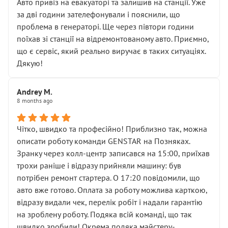
• почали озвучувати купу додаткових робіт без
Авто привіз на евакуаторі та залишив на станції. Уже
чіткого пояснення
за дві години зателефонували і пояснили, що
( ну все зняли та доробили) дякую!
проблема в генераторі. Ще через півтори години
Окремий момент, який виглядає абсурдно:
поїхав зі станції на відремонтованому авто. Приємно,
мені заявили, що бачок гальмівної рідини потрібно
що є сервіс, який реально виручає в таких ситуаціях.
міняти разом із головним гальмівним циліндром у
Дякую!
зборі.
Для людини, яка хоча б трохи розуміється на техніці,
Andrey M.
це звучить як мінімум непрофесійно, а як максимум —
8 months ago
спроба продати дорогий вузол замість елементарних
ущільнювачів.
Чітко, швидко та професійно! Приблизно так, можна
Що прикро — це не перший мій візит. Раніше міняв у
описати роботу команди GENSTAR на Позняках.
вас стартер, і тоді сервіс наче справив хороше
Зранку через колл-центр записався на 15:00, приїхав
враження. Але згодом знайшов декілька гайок під
трохи раніше і відразу прийняли машину: був
лобовим склом. Мені пояснили, що це “старі гайки, які
потрібен ремонт стартера. О 17:20 повідомили, що
відкручували”, і попросили не хвилюватися. ( надіюсь
авто вже готово. Оплата за роботу можлива карткою,
новий власник, не застяг в полі))
відразу видали чек, перелік робіт і надали гарантію
Але після нинішнього візиту такі дрібниці вже не
на зроблену роботу. Подяка всій команді, що так
здаються дрібницями.
швидко зробили! Окрема подяка майстеру-