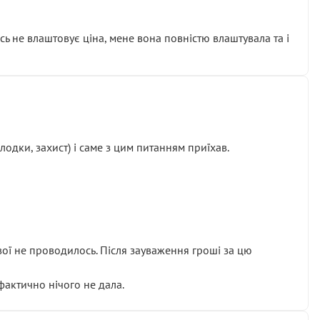
сь не влаштовує ціна, мене вона повністю влаштувала та і
одки, захист) і саме з цим питанням приїхав.
ової не проводилось. Після зауваження гроші за цю
 фактично нічого не дала.