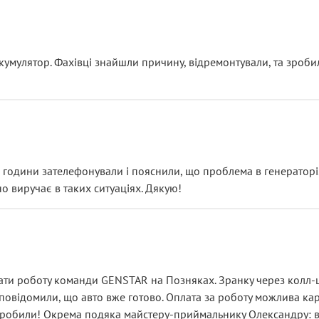
ояснення
кумулятор. Фахівці знайшли причину, відремонтували, та зроби
 разом із головним гальмівним циліндром у зборі.
звучить як мінімум непрофесійно, а як максимум — спроба прод
тартер, і тоді сервіс наче справив хороше враження. Але згодо
и не хвилюватися. ( надіюсь новий власник, не застяг в полі))
я дрібницями.
йозно підірвав.
ві години зателефонували і пояснили, що проблема в генераторі.
о виручає в таких ситуаціях. Дякую!
їхав”
ість, а “аби швидше і дорожче”. Саме це і псує загальне вражен
ти роботу команди GENSTAR на Позняках. Зранку через колл-це
овідомили, що авто вже готово. Оплата за роботу можлива карт
зробили! Окрема подяка майстеру-приймальнику Олександру: всі