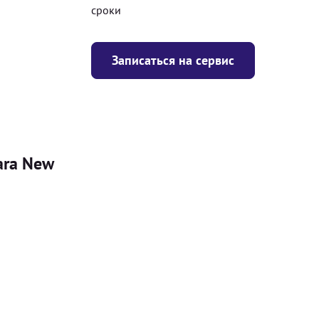
сроки
Записаться на сервис
ara New
Цена
я
Безкоштовно