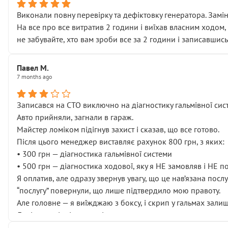
Виконали повну перевірку та дефіктовку генератора. Замін
На все про все витратив 2 години і виїхав власним ходом,
не забувайте, хто вам зроби все за 2 години і записавшись
Павел М.
7 months ago
Записався на СТО виключно на діагностику гальмівної сист
Авто прийняли, загнали в гараж.
Майстер ломіком підігнув захист і сказав, що все готово.
Після цього менеджер виставляє рахунок 800 грн, з яких:
• 300 грн — діагностика гальмівної системи
• 500 грн — діагностика ходової, яку я НЕ замовляв і НЕ 
Я оплатив, але одразу звернув увагу, що це нав’язана посл
“послугу” повернули, що лише підтвердило мою правоту.
Але головне — я виїжджаю з боксу, і скрип у гальмах залиш
Далі ситуація тільки погіршилась:
• сказали, що тепер “потрібно знімати колеса”