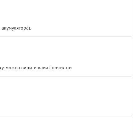
 акумулятора).
у, можна випити кави і почекати