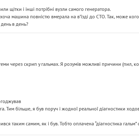
или щітки і інші потрібні вузли самого генератора.
 хоча машина повністю вмерала на вʼїзді до СТО. Так, може кого
 день в день?
еми через скрип у гальмах. Я розумів можливі причини (пил, кол
погоджував
уга. Тим більше, я був поруч і жодної реальної діагностики ход
ився таким самим, як і був. Тобто оплачена “діагностика гальм”