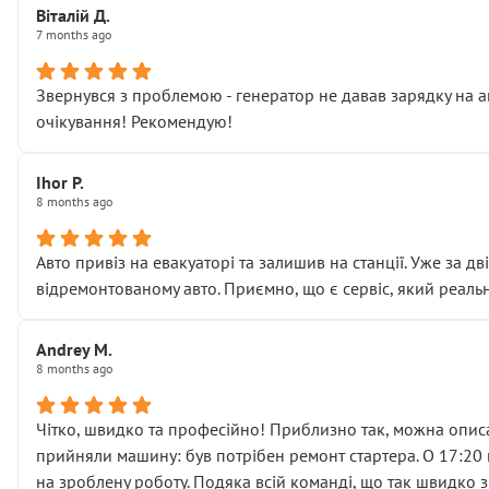
Віталій Д.
• що біля авто стояти вже не можна
7 months ago
• почали озвучувати купу додаткових робіт без чіткого п
( ну все зняли та доробили) дякую!
Звернувся з проблемою - генератор не давав зарядку на а
Окремий момент, який виглядає абсурдно:
очікування! Рекомендую!
мені заявили, що бачок гальмівної рідини потрібно міняти
Для людини, яка хоча б трохи розуміється на техніці, це 
Що прикро — це не перший мій візит. Раніше міняв у вас с
Ihor P.
8 months ago
пояснили, що це “старі гайки, які відкручували”, і попросил
Але після нинішнього візиту такі дрібниці вже не здаютьс
Я — клієнт, який працює на довірі, і саме її цей сервіс сер
Авто привіз на евакуаторі та залишив на станції. Уже за д
Хотілося б більше:
відремонтованому авто. Приємно, що є сервіс, який реальн
• належної уваги до авто
• прозорості в роботах і рахунках
Andrey M.
• реальної діагностики, а не формального “подивились і по
8 months ago
На жаль, складається враження, що сервіс працює не на як
Стосовно комунікації - все добре
Чітко, швидко та професійно! Приблизно так, можна описа
прийняли машину: був потрібен ремонт стартера. О 17:20 п
на зроблену роботу. Подяка всій команді, що так швидко 