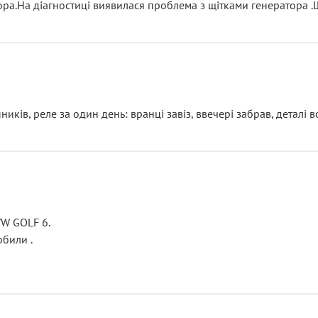
тора.На діагностиці виявилася проблема з щітками генератора 
ків, реле за один день: вранці завіз, ввечері забрав, деталі в
VW GOLF 6.
били .