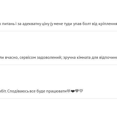
итань і за адекватну ціну (у мене туди упав болт від кріплення
и вчасно, сервісом задоволений; зручна кімната для відпочинк
обіт. Сподіваюсь все буде працювати🫶❤️💙💛