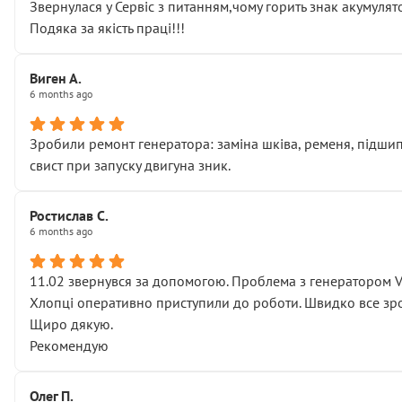
Звернулася у Сервіс з питанням,чому горить знак акумуля
Подяка за якість праці!!!
Виген А.
6 months ago
Зробили ремонт генератора: заміна шківа, ременя, підшипни
свист при запуску двигуна зник.
Ростислав С.
6 months ago
11.02 звернувся за допомогою. Проблема з генератором 
Хлопці оперативно приступили до роботи. Швидко все зро
Щиро дякую.
Рекомендую
Олег П.