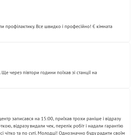
ли профілактику. Все швидко і професійно! Є кімната
ати дорогий вузол замість елементарних ущільнювачів.
м знайшов декілька гайок під лобовим склом. Мені
 Ще через півтори години поїхав зі станції на
ня та бажання повертатися.
нтр записався на 15:00, приїхав трохи раніше і відразу
кою, відразу видали чек, перелік робіт і надали гарантію
 чітко та по суті. Молодці! Однозначно буду радити своїм