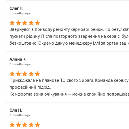
Олег П.
5 months ago
Звернувся з приводу ремонту кермової рейки. По результат
пускати рідину. Після повторного звернення на сервіс, бу
безкоштовно. Окремо дякую менеджеру Іллі за організаці
Алина •.
6 months ago
Приїжджала на планове ТО свого Subaru. Команда сервісу п
професійний підхід.
Комфортна зона очікування — можна спокійно попрацювати
Оля Н.
6 months ago