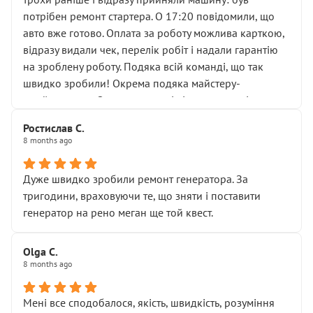
лобовим склом. Мені пояснили, що це “старі гайки, які
потрібен ремонт стартера. О 17:20 повідомили, що
відкручували”, і попросили не хвилюватися. ( надіюсь
авто вже готово. Оплата за роботу можлива карткою,
новий власник, не застяг в полі))
відразу видали чек, перелік робіт і надали гарантію
Але після нинішнього візиту такі дрібниці вже не
на зроблену роботу. Подяка всій команді, що так
здаються дрібницями.
швидко зробили! Окрема подяка майстеру-
Я — клієнт, який працює на довірі, і саме її цей сервіс
приймальнику Олександру: всі чітко та по суті.
серйозно підірвав.
Молодці! Однозначно буду радити своїм знайомим
Хотілося б більше:
Ростислав С.
звертатися до цього автосервісу.
8 months ago
• належної уваги до авто
• прозорості в роботах і рахунках
• реальної діагностики, а не формального
Дуже швидко зробили ремонт генератора. За
“подивились і поїхав”
тригодини, враховуючи те, що зняти і поставити
На жаль, складається враження, що сервіс працює не
генератор на рено меган ще той квест.
на якість, а “аби швидше і дорожче”. Саме це і псує
загальне враження та бажання повертатися.
Olga С.
Стосовно комунікації - все добре
8 months ago
Мені все сподобалося, якість, швидкість, розуміння