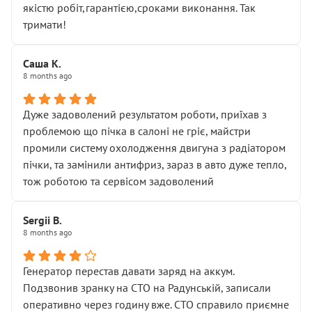
якістю робіт,гарантією,сроками виконання. Так
тримати!
Саша К.
8 months ago
Дуже задоволений результатом роботи, приїхав з
проблемою що пічка в салоні не гріє, майстри
промили систему охолодження двигуна з радіатором
пічки, та замінили антифриз, зараз в авто дуже тепло,
тож роботою та сервісом задоволений
Sergii B.
8 months ago
Генератор перестав давати заряд на аккум.
Подзвонив зранку на СТО на Радунській, записали
оперативно через годину вже. СТО справило приємне