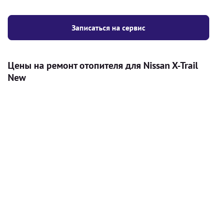
Записаться на сервис
Цены на ремонт отопителя для Nissan X-Trail
New
Услуга
Цена
Автономный отопитель
Бесплатный расчет цены установки
Безкоштовно
автономного отопителя
Установка воздушного автономного
8000
грн
отопителя