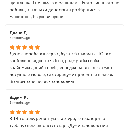
що я жінка і не тямлю в машинах. Нічого лишнього не
робили, а навпаки допомогли розібратися з
машиною. Дякую ви чудові.
Диана Д.
8 months ago
Дуже сподобався сервіс, була з батьком на ТО все
зробили швидко та якісно, раджу всім своїм
знайомим даний сервіс, менеджера все розказують
досупною мовою, слюсарядуже приємні та вічлеві.
Візитом залишились задоволені
Вадим К.
8 months ago
З 14-го року ремонтую стартери,генератори та
турбіну своїх авто в генстарі . Дуже задоволений