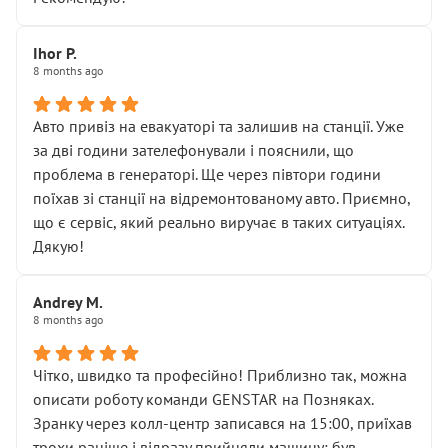
залишився таким самим, як і був. Тобто оплачена
“діагностика гальм” фактично нічого не дала.
Далі ситуація тільки погіршилась:
Ihor P.
8 months ago
• сказали, що тепер “потрібно знімати колеса”
• що біля авто стояти вже не можна
• почали озвучувати купу додаткових робіт без
Авто привіз на евакуаторі та залишив на станції. Уже
чіткого пояснення
за дві години зателефонували і пояснили, що
( ну все зняли та доробили) дякую!
проблема в генераторі. Ще через півтори години
Окремий момент, який виглядає абсурдно:
поїхав зі станції на відремонтованому авто. Приємно,
мені заявили, що бачок гальмівної рідини потрібно
що є сервіс, який реально виручає в таких ситуаціях.
міняти разом із головним гальмівним циліндром у
Дякую!
зборі.
Для людини, яка хоча б трохи розуміється на техніці,
Andrey M.
це звучить як мінімум непрофесійно, а як максимум —
8 months ago
спроба продати дорогий вузол замість елементарних
ущільнювачів.
Чітко, швидко та професійно! Приблизно так, можна
Що прикро — це не перший мій візит. Раніше міняв у
описати роботу команди GENSTAR на Позняках.
вас стартер, і тоді сервіс наче справив хороше
Зранку через колл-центр записався на 15:00, приїхав
враження. Але згодом знайшов декілька гайок під
трохи раніше і відразу прийняли машину: був