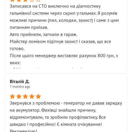
Записався на СТО виключно на діагностику
гальмівної системи через скрип у гальмах. Я розумів
можливі причини (пил, колодки, захист) і саме з цим
питанням приїхав.
Авто прийняли, загнали в гараж.
Майстер ломіком підігнув захист і сказав, що все
готово.
Після цього менеджер виставляє рахунок 800 грн, з
яких:
• 300 грн — діагностика гальмівної системи
• 500 грн — діагностика ходової, яку я НЕ замовляв і
Віталій Д.
НЕ погоджував
7 months ago
Я оплатив, але одразу звернув увагу, що це нав’язана
послуга. Тим більше, я був поруч і жодної реальної
Звернувся з проблемою - генератор не давав зарядку
діагностики ходової не проводилось. Після
на акумулятор. Фахівці знайшли причину,
зауваження гроші за цю “послугу” повернули, що
відремонтували, та зробили профілактику. Все
лише підтвердило мою правоту.
швидко і професійно! Є кімната очікування!
Але головне — я виїжджаю з боксу, і скрип у гальмах
Рекомендую!