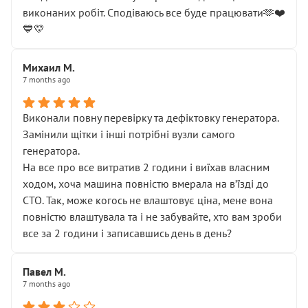
виконаних робіт. Сподіваюсь все буде працювати🫶❤️
💙💛
Михаил М.
7 months ago
Виконали повну перевірку та дефіктовку генератора.
Замінили щітки і інші потрібні вузли самого
генератора.
На все про все витратив 2 години і виїхав власним
ходом, хоча машина повністю вмерала на вʼїзді до
СТО. Так, може когось не влаштовує ціна, мене вона
повністю влаштувала та і не забувайте, хто вам зроби
все за 2 години і записавшись день в день?
Павел М.
7 months ago