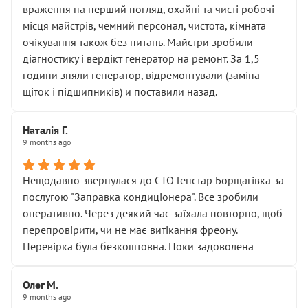
враження на перший погляд, охайні та чисті робочі
місця майстрів, чемний персонал, чистота, кімната
очікування також без питань. Майстри зробили
діагностику і вердікт генератор на ремонт. За 1,5
години зняли генератор, відремонтували (заміна
щіток і підшипників) и поставили назад.
Наталія Г.
9 months ago
Нещодавно звернулася до СТО Генстар Борщагівка за
послугою "Заправка кондиціонера". Все зробили
оперативно. Через деякий час заїхала повторно, щоб
перепровірити, чи не має витікання фреону.
Перевірка була безкоштовна. Поки задоволена
Олег М.
9 months ago