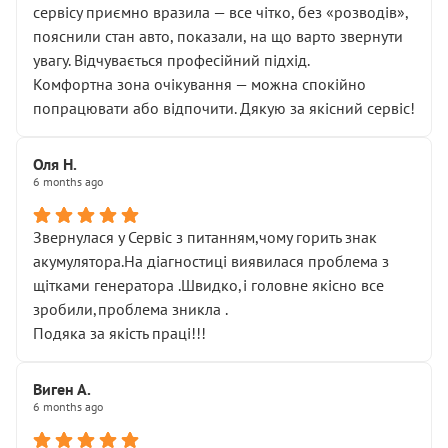
сервісу приємно вразила — все чітко, без «розводів»,
пояснили стан авто, показали, на що варто звернути
увагу. Відчувається професійний підхід.
Комфортна зона очікування — можна спокійно
попрацювати або відпочити. Дякую за якісний сервіс!
Оля Н.
6 months ago
Звернулася у Сервіс з питанням,чому горить знак
акумулятора.На діагностиці виявилася проблема з
щітками генератора .Швидко,і головне якісно все
зробили,проблема зникла .
Подяка за якість праці!!!
Виген А.
6 months ago