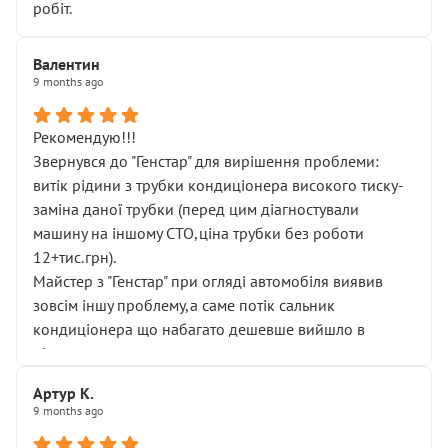
робіт.
Валентин
9 months ago
Рекомендую!!!
Звернувся до "Генстар" для вирішення проблеми:
витік рідини з трубки кондиціонера високого тиску-
заміна даної трубки (перед цим діагностували
машину на іншому СТО,ціна трубки без роботи
12+тис.грн).
Майстер з "Генстар" при огляді автомобіля виявив
зовсім іншу проблему,а саме потік сальник
кондиціонера що набагато дешевше вийшло в
підсумку.
Дуже дякую за швидкий і професійний ремонт!
Артур К.
9 months ago