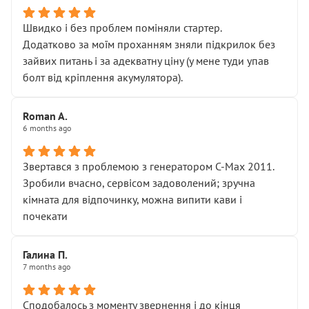
Швидко і без проблем поміняли стартер.
Додатково за моїм проханням зняли підкрилок без
зайвих питань і за адекватну ціну (у мене туди упав
болт від кріплення акумулятора).
Roman A.
6 months ago
Звертався з проблемою з генератором C-Max 2011.
Зробили вчасно, сервісом задоволений; зручна
кімната для відпочинку, можна випити кави і
почекати
Галина П.
7 months ago
Сподобалось з моменту звернення і до кінця