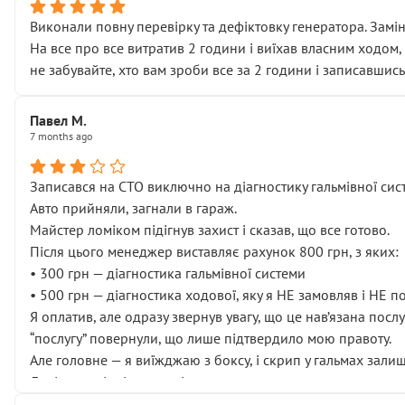
Виконали повну перевірку та дефіктовку генератора. Замін
На все про все витратив 2 години і виїхав власним ходом,
не забувайте, хто вам зроби все за 2 години і записавшись
Павел М.
7 months ago
Записався на СТО виключно на діагностику гальмівної сист
Авто прийняли, загнали в гараж.
Майстер ломіком підігнув захист і сказав, що все готово.
Після цього менеджер виставляє рахунок 800 грн, з яких:
• 300 грн — діагностика гальмівної системи
• 500 грн — діагностика ходової, яку я НЕ замовляв і НЕ 
Я оплатив, але одразу звернув увагу, що це нав’язана посл
“послугу” повернули, що лише підтвердило мою правоту.
Але головне — я виїжджаю з боксу, і скрип у гальмах залиш
Далі ситуація тільки погіршилась:
• сказали, що тепер “потрібно знімати колеса”