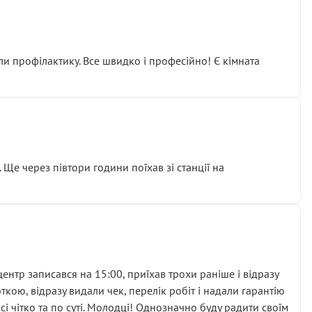
ли профілактику. Все швидко і професійно! Є кімната
ати дорогий вузол замість елементарних ущільнювачів.
м знайшов декілька гайок під лобовим склом. Мені
 Ще через півтори години поїхав зі станції на
ня та бажання повертатися.
нтр записався на 15:00, приїхав трохи раніше і відразу
кою, відразу видали чек, перелік робіт і надали гарантію
 чітко та по суті. Молодці! Однозначно буду радити своїм