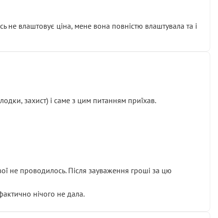
сь не влаштовує ціна, мене вона повністю влаштувала та і
одки, захист) і саме з цим питанням приїхав.
ової не проводилось. Після зауваження гроші за цю
 фактично нічого не дала.