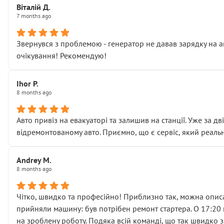
Віталій Д.
• що біля авто стояти вже не можна
7 months ago
• почали озвучувати купу додаткових робіт без чіткого п
( ну все зняли та доробили) дякую!
Звернувся з проблемою - генератор не давав зарядку на а
Окремий момент, який виглядає абсурдно:
очікування! Рекомендую!
мені заявили, що бачок гальмівної рідини потрібно міняти
Для людини, яка хоча б трохи розуміється на техніці, це 
Що прикро — це не перший мій візит. Раніше міняв у вас с
Ihor P.
8 months ago
пояснили, що це “старі гайки, які відкручували”, і попросил
Але після нинішнього візиту такі дрібниці вже не здаютьс
Я — клієнт, який працює на довірі, і саме її цей сервіс сер
Авто привіз на евакуаторі та залишив на станції. Уже за д
Хотілося б більше:
відремонтованому авто. Приємно, що є сервіс, який реальн
• належної уваги до авто
• прозорості в роботах і рахунках
Andrey M.
• реальної діагностики, а не формального “подивились і по
8 months ago
На жаль, складається враження, що сервіс працює не на як
Стосовно комунікації - все добре
Чітко, швидко та професійно! Приблизно так, можна описа
прийняли машину: був потрібен ремонт стартера. О 17:20 п
на зроблену роботу. Подяка всій команді, що так швидко 