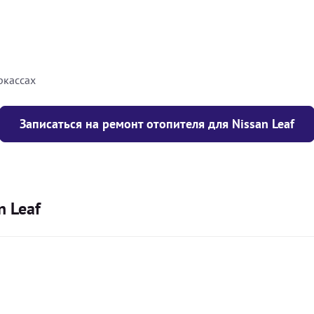
8000
грн
10000
грн
ркассах
Записаться на ремонт отопителя для Nissan Leaf
n Leaf