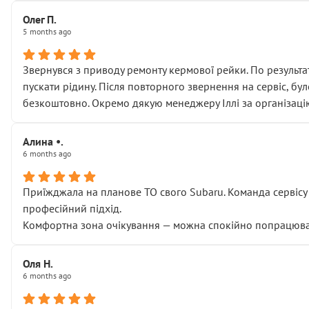
Олег П.
5 months ago
Звернувся з приводу ремонту кермової рейки. По результат
пускати рідину. Після повторного звернення на сервіс, бу
безкоштовно. Окремо дякую менеджеру Іллі за організаці
Алина •.
6 months ago
Приїжджала на планове ТО свого Subaru. Команда сервісу п
професійний підхід.
Комфортна зона очікування — можна спокійно попрацювати
Оля Н.
6 months ago