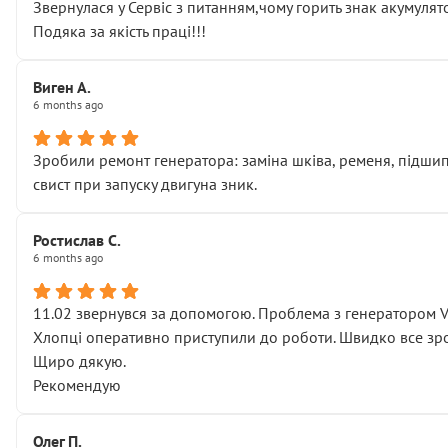
Звернулася у Сервіс з питанням,чому горить знак акумуля
Подяка за якість праці!!!
Виген А.
6 months ago
Зробили ремонт генератора: заміна шківа, ременя, підшипни
свист при запуску двигуна зник.
Ростислав С.
6 months ago
11.02 звернувся за допомогою. Проблема з генератором 
Хлопці оперативно приступили до роботи. Швидко все зро
Щиро дякую.
Рекомендую
Олег П.