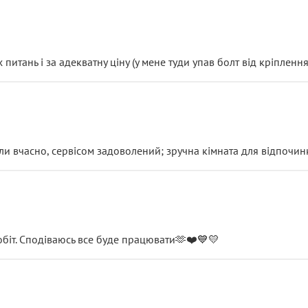
итань і за адекватну ціну (у мене туди упав болт від кріплення
и вчасно, сервісом задоволений; зручна кімната для відпочинк
обіт. Сподіваюсь все буде працювати🫶❤️💙💛