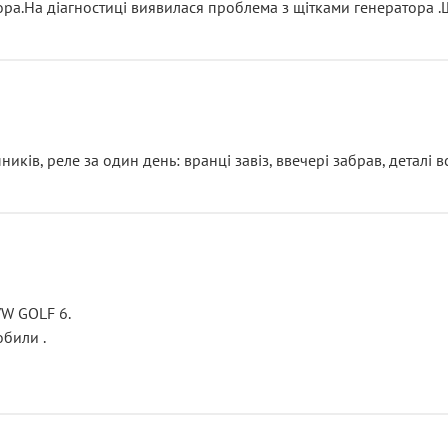
тора.На діагностиці виявилася проблема з щітками генератора 
ків, реле за один день: вранці завіз, ввечері забрав, деталі в
VW GOLF 6.
били .