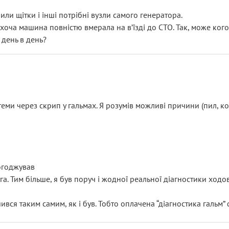
или щітки і інші потрібні вузли самого генератора.
 хоча машина повністю вмерала на вʼїзді до СТО. Так, може кого
 день в день?
еми через скрип у гальмах. Я розумів можливі причини (пил, кол
погоджував
уга. Тим більше, я був поруч і жодної реальної діагностики ход
ився таким самим, як і був. Тобто оплачена “діагностика гальм”