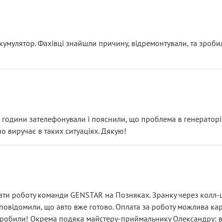
ояснення
кумулятор. Фахівці знайшли причину, відремонтували, та зроби
 разом із головним гальмівним циліндром у зборі.
звучить як мінімум непрофесійно, а як максимум — спроба прод
тартер, і тоді сервіс наче справив хороше враження. Але згодо
и не хвилюватися. ( надіюсь новий власник, не застяг в полі))
я дрібницями.
йозно підірвав.
ві години зателефонували і пояснили, що проблема в генераторі.
о виручає в таких ситуаціях. Дякую!
їхав”
ість, а “аби швидше і дорожче”. Саме це і псує загальне вражен
ти роботу команди GENSTAR на Позняках. Зранку через колл-це
овідомили, що авто вже готово. Оплата за роботу можлива карт
зробили! Окрема подяка майстеру-приймальнику Олександру: всі