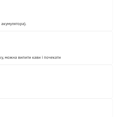
 акумулятора).
у, можна випити кави і почекати