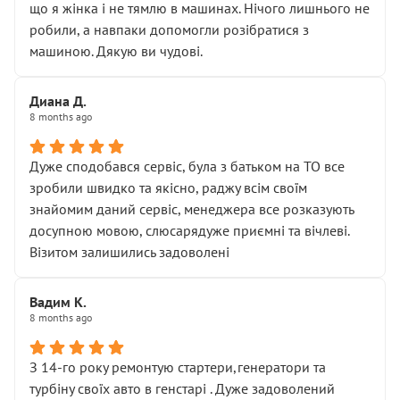
що я жінка і не тямлю в машинах. Нічого лишнього не
робили, а навпаки допомогли розібратися з
машиною. Дякую ви чудові.
Диана Д.
8 months ago
Дуже сподобався сервіс, була з батьком на ТО все
зробили швидко та якісно, раджу всім своїм
знайомим даний сервіс, менеджера все розказують
досупною мовою, слюсарядуже приємні та вічлеві.
Візитом залишились задоволені
Вадим К.
8 months ago
З 14-го року ремонтую стартери,генератори та
турбіну своїх авто в генстарі . Дуже задоволений