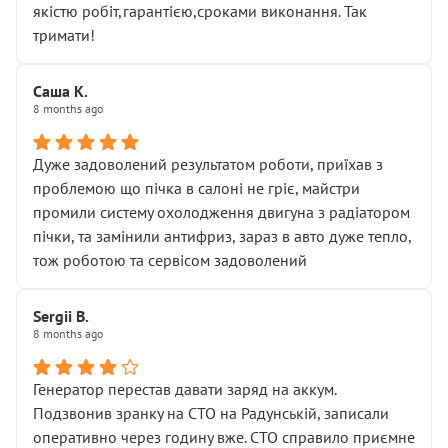
якістю робіт,гарантією,сроками виконання. Так
тримати!
Саша К.
8 months ago
Дуже задоволений результатом роботи, приїхав з
проблемою що пічка в салоні не гріє, майстри
промили систему охолодження двигуна з радіатором
пічки, та замінили антифриз, зараз в авто дуже тепло,
тож роботою та сервісом задоволений
Sergii B.
8 months ago
Генератор перестав давати заряд на аккум.
Подзвонив зранку на СТО на Радунській, записали
оперативно через годину вже. СТО справило приємне