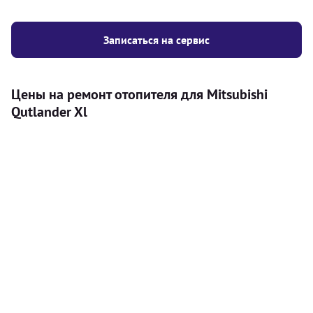
Записаться на сервис
Цены на ремонт отопителя для Mitsubishi
Qutlander Xl
Услуга
Цена
Автономный отопитель
Бесплатный расчет цены установки
Безкоштовно
автономного отопителя
Установка воздушного автономного
8000
грн
отопителя