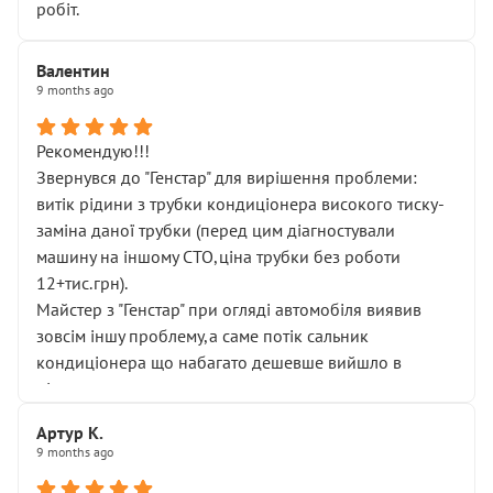
робіт.
Валентин
9 months ago
Рекомендую!!!
Звернувся до "Генстар" для вирішення проблеми:
витік рідини з трубки кондиціонера високого тиску-
заміна даної трубки (перед цим діагностували
машину на іншому СТО,ціна трубки без роботи
12+тис.грн).
Майстер з "Генстар" при огляді автомобіля виявив
зовсім іншу проблему,а саме потік сальник
кондиціонера що набагато дешевше вийшло в
підсумку.
Дуже дякую за швидкий і професійний ремонт!
Артур К.
9 months ago