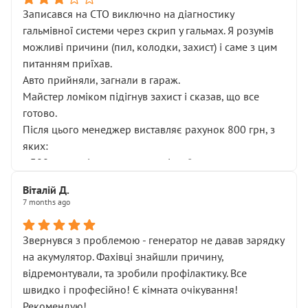
Записався на СТО виключно на діагностику
гальмівної системи через скрип у гальмах. Я розумів
можливі причини (пил, колодки, захист) і саме з цим
питанням приїхав.
Авто прийняли, загнали в гараж.
Майстер ломіком підігнув захист і сказав, що все
готово.
Після цього менеджер виставляє рахунок 800 грн, з
яких:
• 300 грн — діагностика гальмівної системи
• 500 грн — діагностика ходової, яку я НЕ замовляв і
Віталій Д.
НЕ погоджував
7 months ago
Я оплатив, але одразу звернув увагу, що це нав’язана
послуга. Тим більше, я був поруч і жодної реальної
Звернувся з проблемою - генератор не давав зарядку
діагностики ходової не проводилось. Після
на акумулятор. Фахівці знайшли причину,
зауваження гроші за цю “послугу” повернули, що
відремонтували, та зробили профілактику. Все
лише підтвердило мою правоту.
швидко і професійно! Є кімната очікування!
Але головне — я виїжджаю з боксу, і скрип у гальмах
Рекомендую!