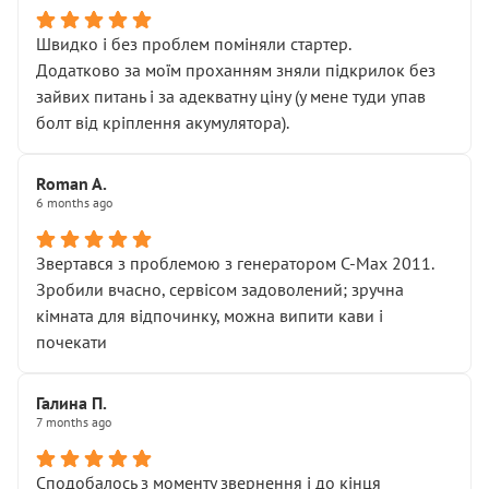
Швидко і без проблем поміняли стартер.
Додатково за моїм проханням зняли підкрилок без
зайвих питань і за адекватну ціну (у мене туди упав
болт від кріплення акумулятора).
Roman A.
6 months ago
Звертався з проблемою з генератором C-Max 2011.
Зробили вчасно, сервісом задоволений; зручна
кімната для відпочинку, можна випити кави і
почекати
Галина П.
7 months ago
Сподобалось з моменту звернення і до кінця