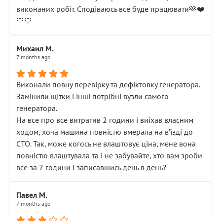
виконаних робіт. Сподіваюсь все буде працювати🫶❤️
💙💛
Михаил М.
7 months ago
Виконали повну перевірку та дефіктовку генератора.
Замінили щітки і інші потрібні вузли самого
генератора.
На все про все витратив 2 години і виїхав власним
ходом, хоча машина повністю вмерала на вʼїзді до
СТО. Так, може когось не влаштовує ціна, мене вона
повністю влаштувала та і не забувайте, хто вам зроби
все за 2 години і записавшись день в день?
Павел М.
7 months ago