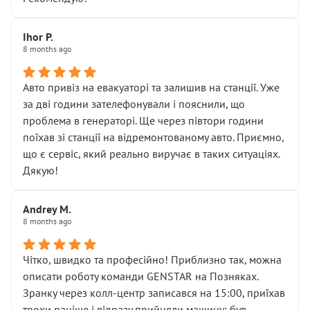
залишився таким самим, як і був. Тобто оплачена
“діагностика гальм” фактично нічого не дала.
Далі ситуація тільки погіршилась:
Ihor P.
8 months ago
• сказали, що тепер “потрібно знімати колеса”
• що біля авто стояти вже не можна
• почали озвучувати купу додаткових робіт без
Авто привіз на евакуаторі та залишив на станції. Уже
чіткого пояснення
за дві години зателефонували і пояснили, що
( ну все зняли та доробили) дякую!
проблема в генераторі. Ще через півтори години
Окремий момент, який виглядає абсурдно:
поїхав зі станції на відремонтованому авто. Приємно,
мені заявили, що бачок гальмівної рідини потрібно
що є сервіс, який реально виручає в таких ситуаціях.
міняти разом із головним гальмівним циліндром у
Дякую!
зборі.
Для людини, яка хоча б трохи розуміється на техніці,
Andrey M.
це звучить як мінімум непрофесійно, а як максимум —
8 months ago
спроба продати дорогий вузол замість елементарних
ущільнювачів.
Чітко, швидко та професійно! Приблизно так, можна
Що прикро — це не перший мій візит. Раніше міняв у
описати роботу команди GENSTAR на Позняках.
вас стартер, і тоді сервіс наче справив хороше
Зранку через колл-центр записався на 15:00, приїхав
враження. Але згодом знайшов декілька гайок під
трохи раніше і відразу прийняли машину: був