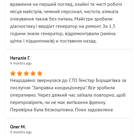
враження на перший погляд, охайні та чисті робочі
місця майстрів, чемний персонал, чистота, кімната
очікування також без питань. Майстри зробили
діагностику і вердікт генератор на ремонт. За 1,5
години зняли генератор, відремонтували (заміна
щіток і підшипників) и поставили назад.
Наталія Г.
9 months ago
Нещодавно звернулася до СТО Генстар Борщагівка за
послугою "Заправка кондиціонера". Все зробили
оперативно. Через деякий час заїхала повторно, щоб
перепровірити, чи не має витікання фреону.
Перевірка була безкоштовна. Поки задоволена
Олег М.
9 months ago