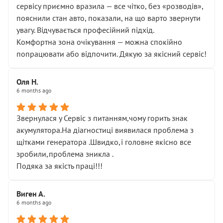
сервісу приємно вразила — все чітко, без «розводів»,
пояснили стан авто, показали, на що варто звернути
увагу. Відчувається професійний підхід.
Комфортна зона очікування — можна спокійно
попрацювати або відпочити. Дякую за якісний сервіс!
Оля Н.
6 months ago
Звернулася у Сервіс з питанням,чому горить знак
акумулятора.На діагностиці виявилася проблема з
щітками генератора .Швидко,і головне якісно все
зробили,проблема зникла .
Подяка за якість праці!!!
Виген А.
6 months ago