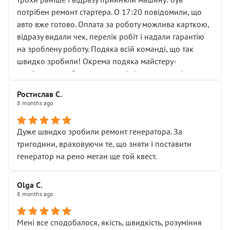
лобовим склом. Мені пояснили, що це “старі гайки, які
потрібен ремонт стартера. О 17:20 повідомили, що
відкручували”, і попросили не хвилюватися. ( надіюсь
авто вже готово. Оплата за роботу можлива карткою,
новий власник, не застяг в полі))
відразу видали чек, перелік робіт і надали гарантію
Але після нинішнього візиту такі дрібниці вже не
на зроблену роботу. Подяка всій команді, що так
здаються дрібницями.
швидко зробили! Окрема подяка майстеру-
Я — клієнт, який працює на довірі, і саме її цей сервіс
приймальнику Олександру: всі чітко та по суті.
серйозно підірвав.
Молодці! Однозначно буду радити своїм знайомим
Хотілося б більше:
Ростислав С.
звертатися до цього автосервісу.
8 months ago
• належної уваги до авто
• прозорості в роботах і рахунках
• реальної діагностики, а не формального
Дуже швидко зробили ремонт генератора. За
“подивились і поїхав”
тригодини, враховуючи те, що зняти і поставити
На жаль, складається враження, що сервіс працює не
генератор на рено меган ще той квест.
на якість, а “аби швидше і дорожче”. Саме це і псує
загальне враження та бажання повертатися.
Olga С.
Стосовно комунікації - все добре
8 months ago
Мені все сподобалося, якість, швидкість, розуміння