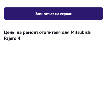
Записаться на сервис
Цены на ремонт отопителя для Mitsubishi
Pajero 4
Услуга
Цена
Автономный отопитель
Бесплатный расчет цены установки
Безкоштовно
автономного отопителя
Установка воздушного автономного
8000
грн
отопителя