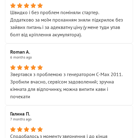
Швидко і без проблем поміняли стартер.
Додатково за моїм проханням зняли підкрилок без
зайвих питань і за адекватну ціну (у мене туди упав
болт від кріплення акумулятора).
Roman A.
6 months ago
Звертався з проблемою з генератором C-Max 2011.
Зробили вчасно, сервісом задоволений; зручна
кімната для відпочинку, можна випити кави і
почекати
Галина П.
7 months ago
Сподобалось з моменту звернення і до кінця