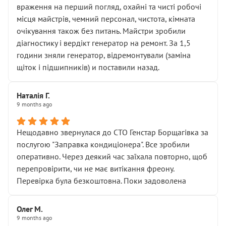
враження на перший погляд, охайні та чисті робочі
місця майстрів, чемний персонал, чистота, кімната
очікування також без питань. Майстри зробили
діагностику і вердікт генератор на ремонт. За 1,5
години зняли генератор, відремонтували (заміна
щіток і підшипників) и поставили назад.
Наталія Г.
9 months ago
Нещодавно звернулася до СТО Генстар Борщагівка за
послугою "Заправка кондиціонера". Все зробили
оперативно. Через деякий час заїхала повторно, щоб
перепровірити, чи не має витікання фреону.
Перевірка була безкоштовна. Поки задоволена
Олег М.
9 months ago