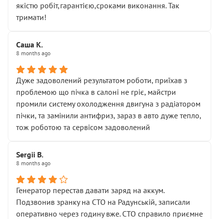
якістю робіт,гарантією,сроками виконання. Так
тримати!
Саша К.
8 months ago
Дуже задоволений результатом роботи, приїхав з
проблемою що пічка в салоні не гріє, майстри
промили систему охолодження двигуна з радіатором
пічки, та замінили антифриз, зараз в авто дуже тепло,
тож роботою та сервісом задоволений
Sergii B.
8 months ago
Генератор перестав давати заряд на аккум.
Подзвонив зранку на СТО на Радунській, записали
оперативно через годину вже. СТО справило приємне