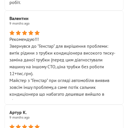
робіт.
Валентин
9 months ago
Рекомендую!!!
Звернувся до "Генстар" для вирішення проблеми:
витік рідини з трубки кондиціонера високого тиску-
заміна даної трубки (перед цим діагностували
машину на іншому СТО,ціна трубки без роботи
12+тис.грн).
Майстер з "Генстар" при огляді автомобіля виявив
зовсім іншу проблему,а саме потік сальник
кондиціонера що набагато дешевше вийшло в
підсумку.
Дуже дякую за швидкий і професійний ремонт!
Артур К.
9 months ago