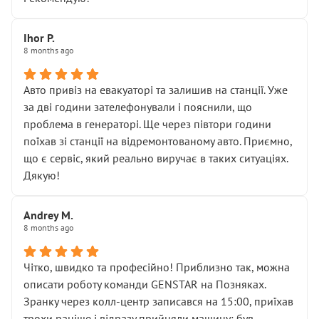
залишився таким самим, як і був. Тобто оплачена
“діагностика гальм” фактично нічого не дала.
Далі ситуація тільки погіршилась:
Ihor P.
8 months ago
• сказали, що тепер “потрібно знімати колеса”
• що біля авто стояти вже не можна
• почали озвучувати купу додаткових робіт без
Авто привіз на евакуаторі та залишив на станції. Уже
чіткого пояснення
за дві години зателефонували і пояснили, що
( ну все зняли та доробили) дякую!
проблема в генераторі. Ще через півтори години
Окремий момент, який виглядає абсурдно:
поїхав зі станції на відремонтованому авто. Приємно,
мені заявили, що бачок гальмівної рідини потрібно
що є сервіс, який реально виручає в таких ситуаціях.
міняти разом із головним гальмівним циліндром у
Дякую!
зборі.
Для людини, яка хоча б трохи розуміється на техніці,
Andrey M.
це звучить як мінімум непрофесійно, а як максимум —
8 months ago
спроба продати дорогий вузол замість елементарних
ущільнювачів.
Чітко, швидко та професійно! Приблизно так, можна
Що прикро — це не перший мій візит. Раніше міняв у
описати роботу команди GENSTAR на Позняках.
вас стартер, і тоді сервіс наче справив хороше
Зранку через колл-центр записався на 15:00, приїхав
враження. Але згодом знайшов декілька гайок під
трохи раніше і відразу прийняли машину: був