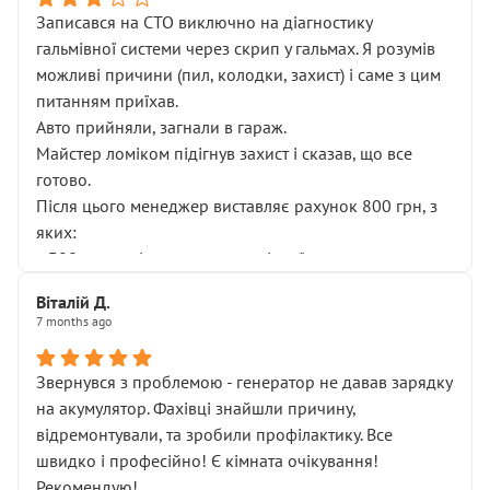
Записався на СТО виключно на діагностику
гальмівної системи через скрип у гальмах. Я розумів
можливі причини (пил, колодки, захист) і саме з цим
питанням приїхав.
Авто прийняли, загнали в гараж.
Майстер ломіком підігнув захист і сказав, що все
готово.
Після цього менеджер виставляє рахунок 800 грн, з
яких:
• 300 грн — діагностика гальмівної системи
• 500 грн — діагностика ходової, яку я НЕ замовляв і
Віталій Д.
НЕ погоджував
7 months ago
Я оплатив, але одразу звернув увагу, що це нав’язана
послуга. Тим більше, я був поруч і жодної реальної
Звернувся з проблемою - генератор не давав зарядку
діагностики ходової не проводилось. Після
на акумулятор. Фахівці знайшли причину,
зауваження гроші за цю “послугу” повернули, що
відремонтували, та зробили профілактику. Все
лише підтвердило мою правоту.
швидко і професійно! Є кімната очікування!
Але головне — я виїжджаю з боксу, і скрип у гальмах
Рекомендую!