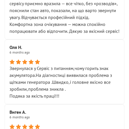
сервісу приємно вразила — все чітко, без «розводів»,
пояснили стан авто, показали, на що варто звернути
увагу. Відчувається професійний підхід.
Комфортна зона очікування — можна спокійно
попрацювати або відпочити. Дякую за якісний сервіс!
Оля Н.
6 months ago
Звернулася у Сервіс з питанням,чому горить знак
акумулятора.На діагностиці виявилася проблема з
щітками генератора .Швидко,і головне якісно все
зробили,проблема зникла .
Подяка за якість праці!!!
Виген А.
6 months ago