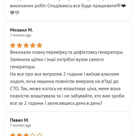
виконаних робіт. Сподіваюсь все буде працювати🫶❤️
💙💛
Михаил М.
7 months ago
Виконали повну перевірку та дефіктовку генератора.
Замінили щітки і інші потрібні вузли самого
генератора.
На все про все витратив 2 години і виїхав власним
ходом, хоча машина повністю вмерала на вʼїзді до
СТО. Так, може когось не влаштовує ціна, мене вона
повністю влаштувала та і не забувайте, хто вам зроби
все за 2 години і записавшись день в день?
Павел М.
7 months ago