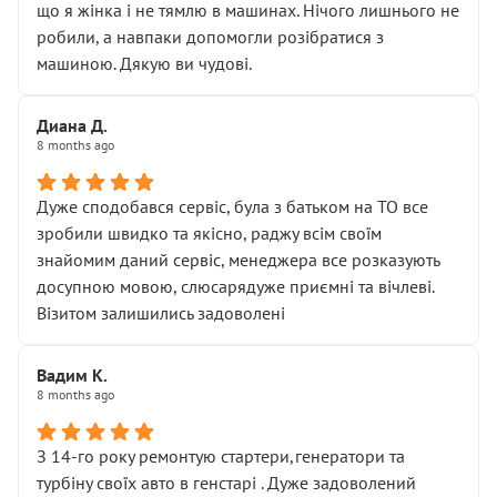
що я жінка і не тямлю в машинах. Нічого лишнього не
робили, а навпаки допомогли розібратися з
машиною. Дякую ви чудові.
Диана Д.
8 months ago
Дуже сподобався сервіс, була з батьком на ТО все
зробили швидко та якісно, раджу всім своїм
знайомим даний сервіс, менеджера все розказують
досупною мовою, слюсарядуже приємні та вічлеві.
Візитом залишились задоволені
Вадим К.
8 months ago
З 14-го року ремонтую стартери,генератори та
турбіну своїх авто в генстарі . Дуже задоволений