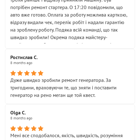
лобовим склом. Мені пояснили, що це “старі гайки, які
потрібен ремонт стартера. О 17:20 повідомили, що
відкручували”, і попросили не хвилюватися. ( надіюсь
авто вже готово. Оплата за роботу можлива карткою,
новий власник, не застяг в полі))
відразу видали чек, перелік робіт і надали гарантію
Але після нинішнього візиту такі дрібниці вже не
на зроблену роботу. Подяка всій команді, що так
здаються дрібницями.
швидко зробили! Окрема подяка майстеру-
Я — клієнт, який працює на довірі, і саме її цей сервіс
приймальнику Олександру: всі чітко та по суті.
серйозно підірвав.
Молодці! Однозначно буду радити своїм знайомим
Хотілося б більше:
Ростислав С.
звертатися до цього автосервісу.
8 months ago
• належної уваги до авто
• прозорості в роботах і рахунках
• реальної діагностики, а не формального
Дуже швидко зробили ремонт генератора. За
“подивились і поїхав”
тригодини, враховуючи те, що зняти і поставити
На жаль, складається враження, що сервіс працює не
генератор на рено меган ще той квест.
на якість, а “аби швидше і дорожче”. Саме це і псує
загальне враження та бажання повертатися.
Olga С.
Стосовно комунікації - все добре
8 months ago
Мені все сподобалося, якість, швидкість, розуміння