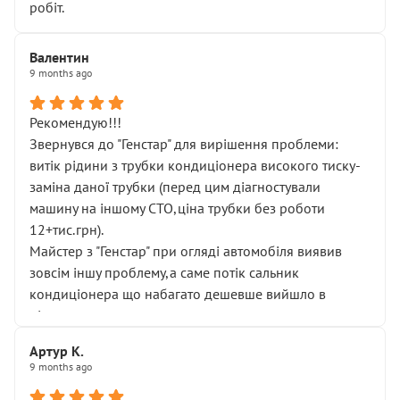
робіт.
Валентин
9 months ago
Рекомендую!!!
Звернувся до "Генстар" для вирішення проблеми:
витік рідини з трубки кондиціонера високого тиску-
заміна даної трубки (перед цим діагностували
машину на іншому СТО,ціна трубки без роботи
12+тис.грн).
Майстер з "Генстар" при огляді автомобіля виявив
зовсім іншу проблему,а саме потік сальник
кондиціонера що набагато дешевше вийшло в
підсумку.
Дуже дякую за швидкий і професійний ремонт!
Артур К.
9 months ago