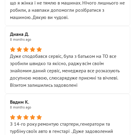
що я жінка і не тямлю в машинах. Нічого лишнього не
робили, а навпаки допомогли розібратися з
машиною. Дякую ви чудові.
Диана Д.
8 months ago
Дуже сподобався сервіс, була з батьком на ТО все
зробили швидко та якісно, раджу всім своїм
знайомим даний сервіс, менеджера все розказують
досупною мовою, слюсарядуже приємні та вічлеві.
Візитом залишились задоволені
Вадим К.
8 months ago
З 14-го року ремонтую стартери,генератори та
турбіну своїх авто в генстарі . Дуже задоволений