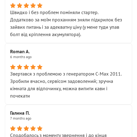
Швидко і без проблем поміняли стартер.
Додатково за моїм проханням зняли підкрилок без
зайвих питань і за адекватну ціну (у мене туди упав
болт від кріплення акумулятора).
Roman A.
6 months ago
Звертався з проблемою з генератором C-Max 2011.
Зробили вчасно, сервісом задоволений; зручна
кімната для відпочинку, можна випити кави і
почекати
Галина П.
7 months ago
Сподобалось з моменту звернення і до кінця