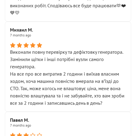
виконаних робіт. Сподіваюсь все буде працювати🫶❤️
💙💛
Михаил М.
7 months ago
Виконали повну перевірку та дефіктовку генератора.
Замінили щітки і інші потрібні вузли самого
генератора.
На все про все витратив 2 години і виїхав власним
ходом, хоча машина повністю вмерала на вʼїзді до
СТО. Так, може когось не влаштовує ціна, мене вона
повністю влаштувала та і не забувайте, хто вам зроби
все за 2 години і записавшись день в день?
Павел М.
7 months ago