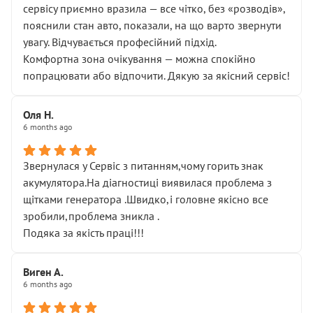
сервісу приємно вразила — все чітко, без «розводів»,
пояснили стан авто, показали, на що варто звернути
увагу. Відчувається професійний підхід.
Комфортна зона очікування — можна спокійно
попрацювати або відпочити. Дякую за якісний сервіс!
Оля Н.
6 months ago
Звернулася у Сервіс з питанням,чому горить знак
акумулятора.На діагностиці виявилася проблема з
щітками генератора .Швидко,і головне якісно все
зробили,проблема зникла .
Подяка за якість праці!!!
Виген А.
6 months ago