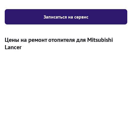
Записаться на сервис
Цены на ремонт отопителя для Mitsubishi
Lancer
Услуга
Цена
Автономный отопитель
Бесплатный расчет цены установки
Безкоштовно
автономного отопителя
Установка воздушного автономного
8000
грн
отопителя