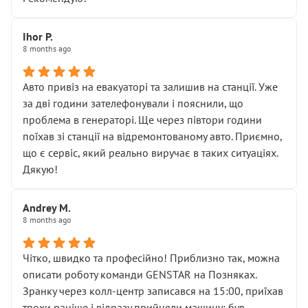
залишився таким самим, як і був. Тобто оплачена
“діагностика гальм” фактично нічого не дала.
Далі ситуація тільки погіршилась:
Ihor P.
8 months ago
• сказали, що тепер “потрібно знімати колеса”
• що біля авто стояти вже не можна
• почали озвучувати купу додаткових робіт без
Авто привіз на евакуаторі та залишив на станції. Уже
чіткого пояснення
за дві години зателефонували і пояснили, що
( ну все зняли та доробили) дякую!
проблема в генераторі. Ще через півтори години
Окремий момент, який виглядає абсурдно:
поїхав зі станції на відремонтованому авто. Приємно,
мені заявили, що бачок гальмівної рідини потрібно
що є сервіс, який реально виручає в таких ситуаціях.
міняти разом із головним гальмівним циліндром у
Дякую!
зборі.
Для людини, яка хоча б трохи розуміється на техніці,
Andrey M.
це звучить як мінімум непрофесійно, а як максимум —
8 months ago
спроба продати дорогий вузол замість елементарних
ущільнювачів.
Чітко, швидко та професійно! Приблизно так, можна
Що прикро — це не перший мій візит. Раніше міняв у
описати роботу команди GENSTAR на Позняках.
вас стартер, і тоді сервіс наче справив хороше
Зранку через колл-центр записався на 15:00, приїхав
враження. Але згодом знайшов декілька гайок під
трохи раніше і відразу прийняли машину: був