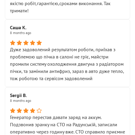
якістю робіт,гарантією,сроками виконання. Так
тримати!
Саша К.
8 months ago
Дуже задоволений результатом роботи, приїхав з
проблемою що пічка в салоні не гріє, майстри
промили систему охолодження двигуна з радіатором
пічки, та замінили антифриз, зараз в авто дуже тепло,
тож роботою та сервісом задоволений
Sergii B.
8 months ago
Генератор перестав давати заряд на аккум.
Подзвонив зранку на СТО на Радунській, записали
оперативно через годину вже. СТО справило приємне