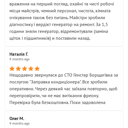
враження на перший погляд, охайні та чисті робочі
місця майстрів, чемний персонал, чистота, кімната
очікування також без питань. Майстри зробили
діагностику і вердікт генератор на ремонт. За 1,5
години зняли генератор, відремонтували (заміна
щіток і підшипників) и поставили назад.
Наталія Г.
9 months ago
Нещодавно звернулася до СТО Генстар Борщагівка за
послугою "Заправка кондиціонера". Все зробили
оперативно. Через деякий час заїхала повторно, щоб
перепровірити, чи не має витікання фреону.
Перевірка була безкоштовна. Поки задоволена
Олег М.
9 months ago