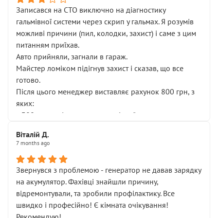
Записався на СТО виключно на діагностику
гальмівної системи через скрип у гальмах. Я розумів
можливі причини (пил, колодки, захист) і саме з цим
питанням приїхав.
Авто прийняли, загнали в гараж.
Майстер ломіком підігнув захист і сказав, що все
готово.
Після цього менеджер виставляє рахунок 800 грн, з
яких:
• 300 грн — діагностика гальмівної системи
• 500 грн — діагностика ходової, яку я НЕ замовляв і
Віталій Д.
НЕ погоджував
7 months ago
Я оплатив, але одразу звернув увагу, що це нав’язана
послуга. Тим більше, я був поруч і жодної реальної
Звернувся з проблемою - генератор не давав зарядку
діагностики ходової не проводилось. Після
на акумулятор. Фахівці знайшли причину,
зауваження гроші за цю “послугу” повернули, що
відремонтували, та зробили профілактику. Все
лише підтвердило мою правоту.
швидко і професійно! Є кімната очікування!
Але головне — я виїжджаю з боксу, і скрип у гальмах
Рекомендую!