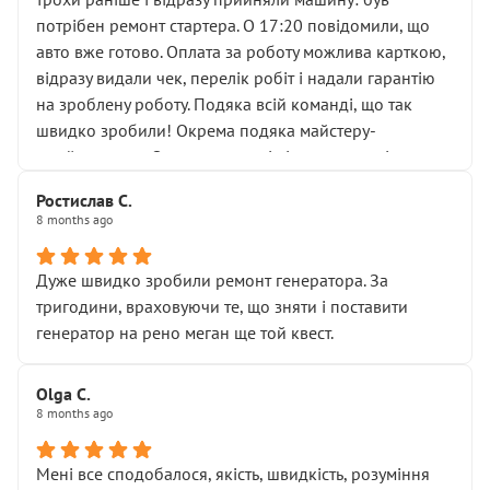
лобовим склом. Мені пояснили, що це “старі гайки, які
потрібен ремонт стартера. О 17:20 повідомили, що
відкручували”, і попросили не хвилюватися. ( надіюсь
авто вже готово. Оплата за роботу можлива карткою,
новий власник, не застяг в полі))
відразу видали чек, перелік робіт і надали гарантію
Але після нинішнього візиту такі дрібниці вже не
на зроблену роботу. Подяка всій команді, що так
здаються дрібницями.
швидко зробили! Окрема подяка майстеру-
Я — клієнт, який працює на довірі, і саме її цей сервіс
приймальнику Олександру: всі чітко та по суті.
серйозно підірвав.
Молодці! Однозначно буду радити своїм знайомим
Хотілося б більше:
Ростислав С.
звертатися до цього автосервісу.
8 months ago
• належної уваги до авто
• прозорості в роботах і рахунках
• реальної діагностики, а не формального
Дуже швидко зробили ремонт генератора. За
“подивились і поїхав”
тригодини, враховуючи те, що зняти і поставити
На жаль, складається враження, що сервіс працює не
генератор на рено меган ще той квест.
на якість, а “аби швидше і дорожче”. Саме це і псує
загальне враження та бажання повертатися.
Olga С.
Стосовно комунікації - все добре
8 months ago
Мені все сподобалося, якість, швидкість, розуміння