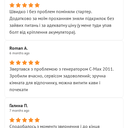
Швидко і без проблем поміняли стартер.
Додатково за моїм проханням зняли підкрилок без
зайвих питань і за адекватну ціну (у мене туди упав
болт від кріплення акумулятора).
Roman A.
6 months ago
Звертався з проблемою з генератором C-Max 2011.
Зробили вчасно, сервісом задоволений; зручна
кімната для відпочинку, можна випити кави і
почекати
Галина П.
7 months ago
Сподобалось з моменту звернення і до кінця