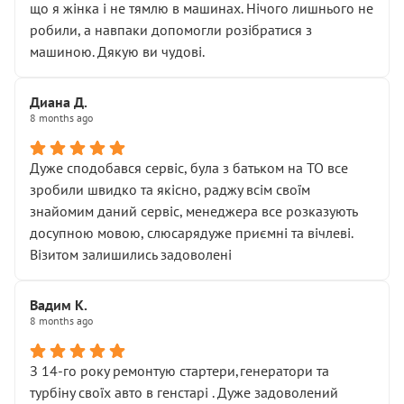
що я жінка і не тямлю в машинах. Нічого лишнього не
робили, а навпаки допомогли розібратися з
машиною. Дякую ви чудові.
Диана Д.
8 months ago
Дуже сподобався сервіс, була з батьком на ТО все
зробили швидко та якісно, раджу всім своїм
знайомим даний сервіс, менеджера все розказують
досупною мовою, слюсарядуже приємні та вічлеві.
Візитом залишились задоволені
Вадим К.
8 months ago
З 14-го року ремонтую стартери,генератори та
турбіну своїх авто в генстарі . Дуже задоволений