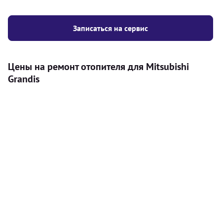
Записаться на сервис
Цены на ремонт отопителя для Mitsubishi
Grandis
Услуга
Цена
Автономный отопитель
Бесплатный расчет цены установки
Безкоштовно
автономного отопителя
Установка воздушного автономного
8000
грн
отопителя