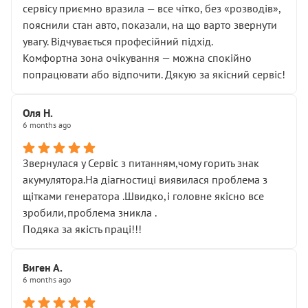
сервісу приємно вразила — все чітко, без «розводів»,
пояснили стан авто, показали, на що варто звернути
увагу. Відчувається професійний підхід.
Комфортна зона очікування — можна спокійно
попрацювати або відпочити. Дякую за якісний сервіс!
Оля Н.
6 months ago
Звернулася у Сервіс з питанням,чому горить знак
акумулятора.На діагностиці виявилася проблема з
щітками генератора .Швидко,і головне якісно все
зробили,проблема зникла .
Подяка за якість праці!!!
Виген А.
6 months ago