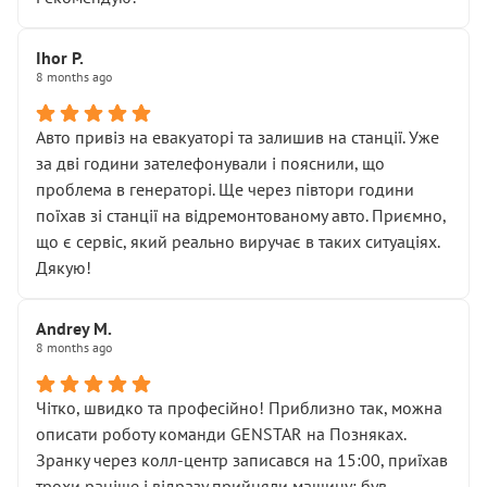
залишився таким самим, як і був. Тобто оплачена
“діагностика гальм” фактично нічого не дала.
Далі ситуація тільки погіршилась:
Ihor P.
8 months ago
• сказали, що тепер “потрібно знімати колеса”
• що біля авто стояти вже не можна
• почали озвучувати купу додаткових робіт без
Авто привіз на евакуаторі та залишив на станції. Уже
чіткого пояснення
за дві години зателефонували і пояснили, що
( ну все зняли та доробили) дякую!
проблема в генераторі. Ще через півтори години
Окремий момент, який виглядає абсурдно:
поїхав зі станції на відремонтованому авто. Приємно,
мені заявили, що бачок гальмівної рідини потрібно
що є сервіс, який реально виручає в таких ситуаціях.
міняти разом із головним гальмівним циліндром у
Дякую!
зборі.
Для людини, яка хоча б трохи розуміється на техніці,
Andrey M.
це звучить як мінімум непрофесійно, а як максимум —
8 months ago
спроба продати дорогий вузол замість елементарних
ущільнювачів.
Чітко, швидко та професійно! Приблизно так, можна
Що прикро — це не перший мій візит. Раніше міняв у
описати роботу команди GENSTAR на Позняках.
вас стартер, і тоді сервіс наче справив хороше
Зранку через колл-центр записався на 15:00, приїхав
враження. Але згодом знайшов декілька гайок під
трохи раніше і відразу прийняли машину: був