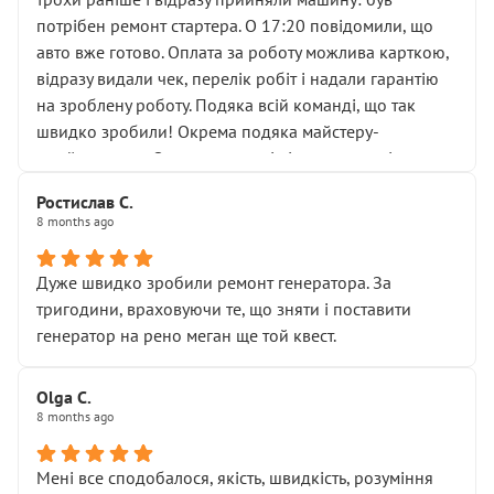
лобовим склом. Мені пояснили, що це “старі гайки, які
потрібен ремонт стартера. О 17:20 повідомили, що
відкручували”, і попросили не хвилюватися. ( надіюсь
авто вже готово. Оплата за роботу можлива карткою,
новий власник, не застяг в полі))
відразу видали чек, перелік робіт і надали гарантію
Але після нинішнього візиту такі дрібниці вже не
на зроблену роботу. Подяка всій команді, що так
здаються дрібницями.
швидко зробили! Окрема подяка майстеру-
Я — клієнт, який працює на довірі, і саме її цей сервіс
приймальнику Олександру: всі чітко та по суті.
серйозно підірвав.
Молодці! Однозначно буду радити своїм знайомим
Хотілося б більше:
Ростислав С.
звертатися до цього автосервісу.
8 months ago
• належної уваги до авто
• прозорості в роботах і рахунках
• реальної діагностики, а не формального
Дуже швидко зробили ремонт генератора. За
“подивились і поїхав”
тригодини, враховуючи те, що зняти і поставити
На жаль, складається враження, що сервіс працює не
генератор на рено меган ще той квест.
на якість, а “аби швидше і дорожче”. Саме це і псує
загальне враження та бажання повертатися.
Olga С.
Стосовно комунікації - все добре
8 months ago
Мені все сподобалося, якість, швидкість, розуміння