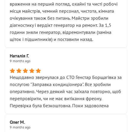
враження на перший погляд, охайні та чисті робочі
місця майстрів, чемний персонал, чистота, кімната
очікування також без питань. Майстри зробили
діагностику і вердікт генератор на ремонт. За 1,5
години зняли генератор, відремонтували (заміна
щіток і підшипників) и поставили назад.
Наталія Г.
9 months ago
Нещодавно звернулася до СТО Генстар Борщагівка за
послугою "Заправка кондиціонера". Все зробили
оперативно. Через деякий час заїхала повторно, щоб
перепровірити, чи не має витікання фреону.
Перевірка була безкоштовна. Поки задоволена
Олег М.
9 months ago