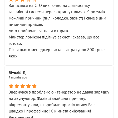
Записався на СТО виключно на діагностику
гальмівної системи через скрип у гальмах. Я розумів
можливі причини (пил, колодки, захист) і саме з цим
питанням приїхав.
Авто прийняли, загнали в гараж.
Майстер ломіком підігнув захист і сказав, що все
готово.
Після цього менеджер виставляє рахунок 800 грн, з
яких:
• 300 грн — діагностика гальмівної системи
• 500 грн — діагностика ходової, яку я НЕ замовляв і
Віталій Д.
НЕ погоджував
7 months ago
Я оплатив, але одразу звернув увагу, що це нав’язана
послуга. Тим більше, я був поруч і жодної реальної
Звернувся з проблемою - генератор не давав зарядку
діагностики ходової не проводилось. Після
на акумулятор. Фахівці знайшли причину,
зауваження гроші за цю “послугу” повернули, що
відремонтували, та зробили профілактику. Все
лише підтвердило мою правоту.
швидко і професійно! Є кімната очікування!
Але головне — я виїжджаю з боксу, і скрип у гальмах
Рекомендую!