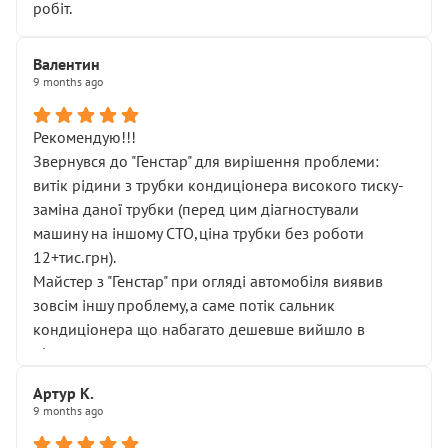
робіт.
Валентин
9 months ago
Рекомендую!!!
Звернувся до "Генстар" для вирішення проблеми:
витік рідини з трубки кондиціонера високого тиску-
заміна даної трубки (перед цим діагностували
машину на іншому СТО,ціна трубки без роботи
12+тис.грн).
Майстер з "Генстар" при огляді автомобіля виявив
зовсім іншу проблему,а саме потік сальник
кондиціонера що набагато дешевше вийшло в
підсумку.
Дуже дякую за швидкий і професійний ремонт!
Артур К.
9 months ago