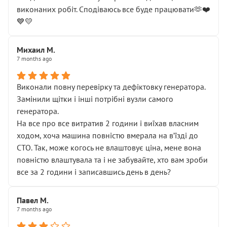
виконаних робіт. Сподіваюсь все буде працювати🫶❤️
💙💛
Михаил М.
7 months ago
Виконали повну перевірку та дефіктовку генератора.
Замінили щітки і інші потрібні вузли самого
генератора.
На все про все витратив 2 години і виїхав власним
ходом, хоча машина повністю вмерала на вʼїзді до
СТО. Так, може когось не влаштовує ціна, мене вона
повністю влаштувала та і не забувайте, хто вам зроби
все за 2 години і записавшись день в день?
Павел М.
7 months ago