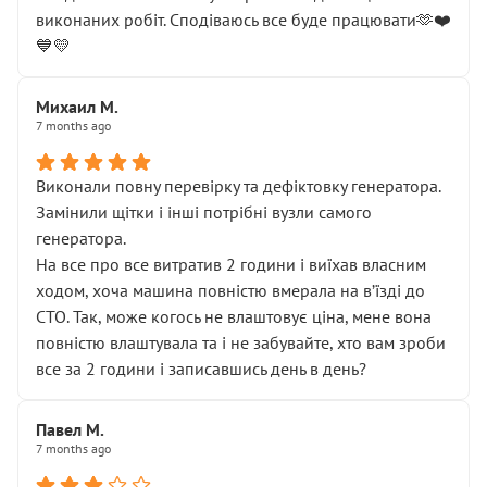
виконаних робіт. Сподіваюсь все буде працювати🫶❤️
💙💛
Михаил М.
7 months ago
Виконали повну перевірку та дефіктовку генератора.
Замінили щітки і інші потрібні вузли самого
генератора.
На все про все витратив 2 години і виїхав власним
ходом, хоча машина повністю вмерала на вʼїзді до
СТО. Так, може когось не влаштовує ціна, мене вона
повністю влаштувала та і не забувайте, хто вам зроби
все за 2 години і записавшись день в день?
Павел М.
7 months ago