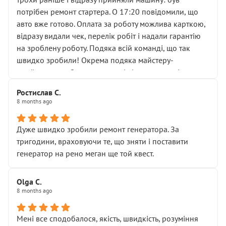
лобовим склом. Мені пояснили, що це “старі гайки, які
потрібен ремонт стартера. О 17:20 повідомили, що
відкручували”, і попросили не хвилюватися. ( надіюсь
авто вже готово. Оплата за роботу можлива карткою,
новий власник, не застяг в полі))
відразу видали чек, перелік робіт і надали гарантію
Але після нинішнього візиту такі дрібниці вже не
на зроблену роботу. Подяка всій команді, що так
здаються дрібницями.
швидко зробили! Окрема подяка майстеру-
Я — клієнт, який працює на довірі, і саме її цей сервіс
приймальнику Олександру: всі чітко та по суті.
серйозно підірвав.
Молодці! Однозначно буду радити своїм знайомим
Хотілося б більше:
Ростислав С.
звертатися до цього автосервісу.
8 months ago
• належної уваги до авто
• прозорості в роботах і рахунках
• реальної діагностики, а не формального
Дуже швидко зробили ремонт генератора. За
“подивились і поїхав”
тригодини, враховуючи те, що зняти і поставити
На жаль, складається враження, що сервіс працює не
генератор на рено меган ще той квест.
на якість, а “аби швидше і дорожче”. Саме це і псує
загальне враження та бажання повертатися.
Olga С.
Стосовно комунікації - все добре
8 months ago
Мені все сподобалося, якість, швидкість, розуміння