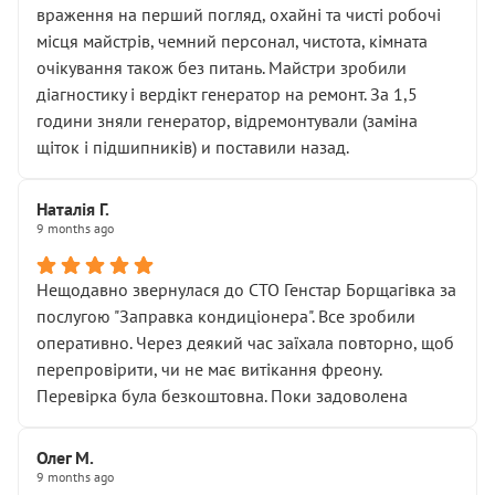
враження на перший погляд, охайні та чисті робочі
місця майстрів, чемний персонал, чистота, кімната
очікування також без питань. Майстри зробили
діагностику і вердікт генератор на ремонт. За 1,5
години зняли генератор, відремонтували (заміна
щіток і підшипників) и поставили назад.
Наталія Г.
9 months ago
Нещодавно звернулася до СТО Генстар Борщагівка за
послугою "Заправка кондиціонера". Все зробили
оперативно. Через деякий час заїхала повторно, щоб
перепровірити, чи не має витікання фреону.
Перевірка була безкоштовна. Поки задоволена
Олег М.
9 months ago