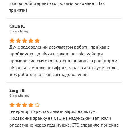
якістю робіт,гарантією,сроками виконання. Так
тримати!
Саша К.
8 months ago
Дуже задоволений результатом роботи, приїхав з
проблемою що пічка в салоні не гріє, майстри
промили систему охолодження двигуна з радіатором
пічки, та замінили антифриз, зараз в авто дуже тепло,
тож роботою та сервісом задоволений
Sergii B.
8 months ago
Генератор перестав давати заряд на аккум.
Подзвонив зранку на СТО на Радунській, записали
оперативно через годину вже. СТО справило приємне