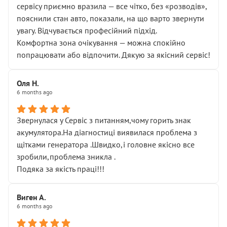
сервісу приємно вразила — все чітко, без «розводів»,
пояснили стан авто, показали, на що варто звернути
увагу. Відчувається професійний підхід.
Комфортна зона очікування — можна спокійно
попрацювати або відпочити. Дякую за якісний сервіс!
Оля Н.
6 months ago
Звернулася у Сервіс з питанням,чому горить знак
акумулятора.На діагностиці виявилася проблема з
щітками генератора .Швидко,і головне якісно все
зробили,проблема зникла .
Подяка за якість праці!!!
Виген А.
6 months ago