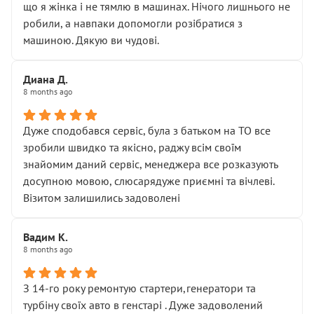
що я жінка і не тямлю в машинах. Нічого лишнього не
робили, а навпаки допомогли розібратися з
машиною. Дякую ви чудові.
Диана Д.
8 months ago
Дуже сподобався сервіс, була з батьком на ТО все
зробили швидко та якісно, раджу всім своїм
знайомим даний сервіс, менеджера все розказують
досупною мовою, слюсарядуже приємні та вічлеві.
Візитом залишились задоволені
Вадим К.
8 months ago
З 14-го року ремонтую стартери,генератори та
турбіну своїх авто в генстарі . Дуже задоволений