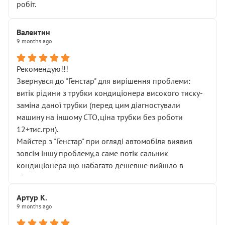
робіт.
Валентин
9 months ago
Рекомендую!!!
Звернувся до "Генстар" для вирішення проблеми:
витік рідини з трубки кондиціонера високого тиску-
заміна даної трубки (перед цим діагностували
машину на іншому СТО,ціна трубки без роботи
12+тис.грн).
Майстер з "Генстар" при огляді автомобіля виявив
зовсім іншу проблему,а саме потік сальник
кондиціонера що набагато дешевше вийшло в
підсумку.
Дуже дякую за швидкий і професійний ремонт!
Артур К.
9 months ago