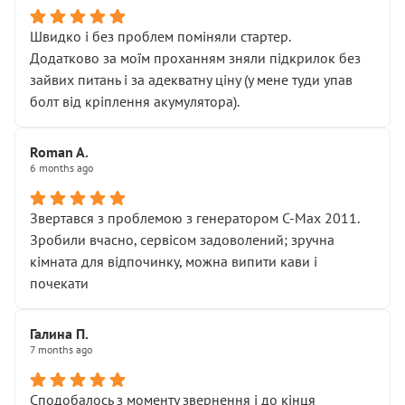
Швидко і без проблем поміняли стартер.
Додатково за моїм проханням зняли підкрилок без
зайвих питань і за адекватну ціну (у мене туди упав
болт від кріплення акумулятора).
Roman A.
6 months ago
Звертався з проблемою з генератором C-Max 2011.
Зробили вчасно, сервісом задоволений; зручна
кімната для відпочинку, можна випити кави і
почекати
Галина П.
7 months ago
Сподобалось з моменту звернення і до кінця