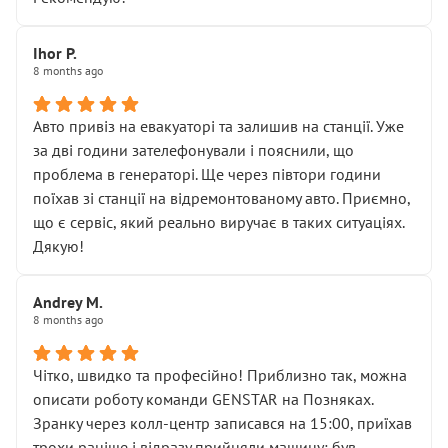
залишився таким самим, як і був. Тобто оплачена
“діагностика гальм” фактично нічого не дала.
Далі ситуація тільки погіршилась:
Ihor P.
8 months ago
• сказали, що тепер “потрібно знімати колеса”
• що біля авто стояти вже не можна
• почали озвучувати купу додаткових робіт без
Авто привіз на евакуаторі та залишив на станції. Уже
чіткого пояснення
за дві години зателефонували і пояснили, що
( ну все зняли та доробили) дякую!
проблема в генераторі. Ще через півтори години
Окремий момент, який виглядає абсурдно:
поїхав зі станції на відремонтованому авто. Приємно,
мені заявили, що бачок гальмівної рідини потрібно
що є сервіс, який реально виручає в таких ситуаціях.
міняти разом із головним гальмівним циліндром у
Дякую!
зборі.
Для людини, яка хоча б трохи розуміється на техніці,
Andrey M.
це звучить як мінімум непрофесійно, а як максимум —
8 months ago
спроба продати дорогий вузол замість елементарних
ущільнювачів.
Чітко, швидко та професійно! Приблизно так, можна
Що прикро — це не перший мій візит. Раніше міняв у
описати роботу команди GENSTAR на Позняках.
вас стартер, і тоді сервіс наче справив хороше
Зранку через колл-центр записався на 15:00, приїхав
враження. Але згодом знайшов декілька гайок під
трохи раніше і відразу прийняли машину: був