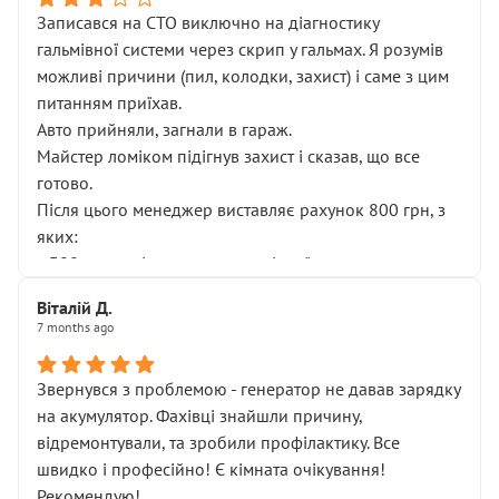
Записався на СТО виключно на діагностику
гальмівної системи через скрип у гальмах. Я розумів
можливі причини (пил, колодки, захист) і саме з цим
питанням приїхав.
Авто прийняли, загнали в гараж.
Майстер ломіком підігнув захист і сказав, що все
готово.
Після цього менеджер виставляє рахунок 800 грн, з
яких:
• 300 грн — діагностика гальмівної системи
• 500 грн — діагностика ходової, яку я НЕ замовляв і
Віталій Д.
НЕ погоджував
7 months ago
Я оплатив, але одразу звернув увагу, що це нав’язана
послуга. Тим більше, я був поруч і жодної реальної
Звернувся з проблемою - генератор не давав зарядку
діагностики ходової не проводилось. Після
на акумулятор. Фахівці знайшли причину,
зауваження гроші за цю “послугу” повернули, що
відремонтували, та зробили профілактику. Все
лише підтвердило мою правоту.
швидко і професійно! Є кімната очікування!
Але головне — я виїжджаю з боксу, і скрип у гальмах
Рекомендую!