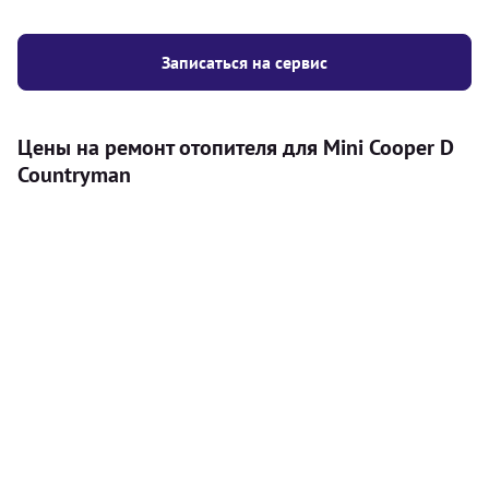
Записаться на сервис
Цены на ремонт отопителя для Mini Cooper D
Countryman
Услуга
Цена
Автономный отопитель
Бесплатный расчет цены установки
Безкоштовно
автономного отопителя
Установка воздушного автономного
8000
грн
отопителя