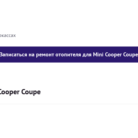
8000
грн
10000
грн
ркассах
Записаться на ремонт отопителя для Mini Cooper Coup
Cooper Coupe