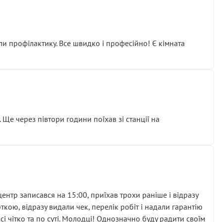
ли профілактику. Все швидко і професійно! Є кімната
ати дорогий вузол замість елементарних ущільнювачів.
м знайшов декілька гайок під лобовим склом. Мені
 Ще через півтори години поїхав зі станції на
ня та бажання повертатися.
нтр записався на 15:00, приїхав трохи раніше і відразу
кою, відразу видали чек, перелік робіт і надали гарантію
 чітко та по суті. Молодці! Однозначно буду радити своїм