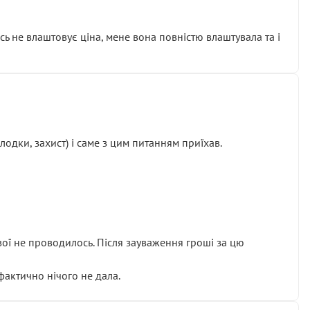
сь не влаштовує ціна, мене вона повністю влаштувала та і
одки, захист) і саме з цим питанням приїхав.
ової не проводилось. Після зауваження гроші за цю
 фактично нічого не дала.