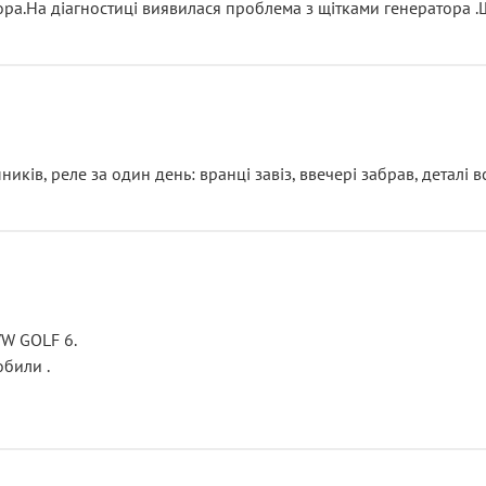
тора.На діагностиці виявилася проблема з щітками генератора 
ків, реле за один день: вранці завіз, ввечері забрав, деталі в
VW GOLF 6.
били .