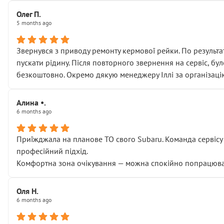
Олег П.
5 months ago
Звернувся з приводу ремонту кермової рейки. По результат
пускати рідину. Після повторного звернення на сервіс, бу
безкоштовно. Окремо дякую менеджеру Іллі за організаці
Алина •.
6 months ago
Приїжджала на планове ТО свого Subaru. Команда сервісу п
професійний підхід.
Комфортна зона очікування — можна спокійно попрацювати
Оля Н.
6 months ago