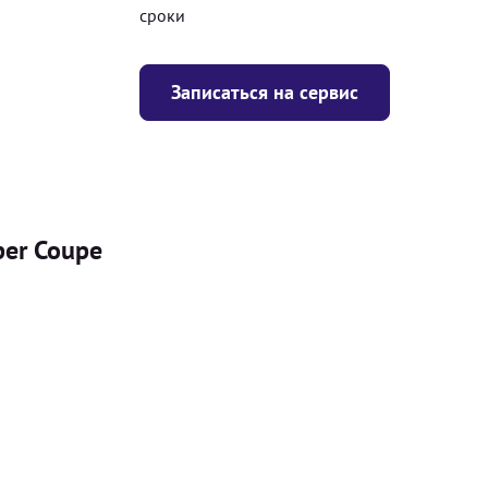
сроки
Записаться на сервис
per Coupe
Цена
я
Безкоштовно