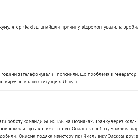
ояснення
кумулятор. Фахівці знайшли причину, відремонтували, та зроби
 разом із головним гальмівним циліндром у зборі.
звучить як мінімум непрофесійно, а як максимум — спроба прод
тартер, і тоді сервіс наче справив хороше враження. Але згодо
и не хвилюватися. ( надіюсь новий власник, не застяг в полі))
я дрібницями.
йозно підірвав.
ві години зателефонували і пояснили, що проблема в генераторі.
о виручає в таких ситуаціях. Дякую!
їхав”
ість, а “аби швидше і дорожче”. Саме це і псує загальне вражен
ти роботу команди GENSTAR на Позняках. Зранку через колл-це
овідомили, що авто вже готово. Оплата за роботу можлива карт
зробили! Окрема подяка майстеру-приймальнику Олександру: всі