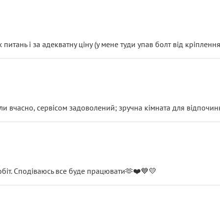
итань і за адекватну ціну (у мене туди упав болт від кріплення
и вчасно, сервісом задоволений; зручна кімната для відпочинк
обіт. Сподіваюсь все буде працювати🫶❤️💙💛