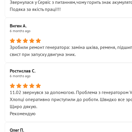
Звернулася у Сервіс з питанням,чому горить знак акумуля
Подяка за якість праці!!!
Виген А.
6 months ago
Зробили ремонт генератора: заміна шківа, ременя, підшипни
свист при запуску двигуна зник.
Ростислав С.
6 months ago
11.02 звернувся за допомогою. Проблема з генератором 
Хлопці оперативно приступили до роботи. Швидко все зро
Щиро дякую.
Рекомендую
Олег П.