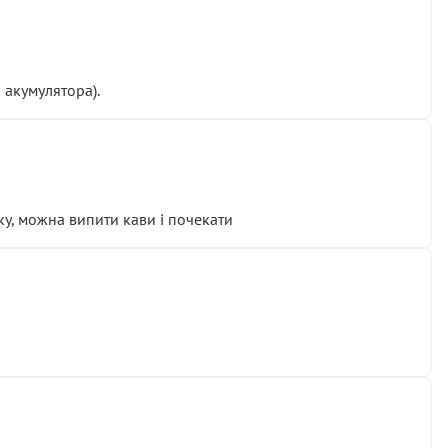
 акумулятора).
у, можна випити кави і почекати