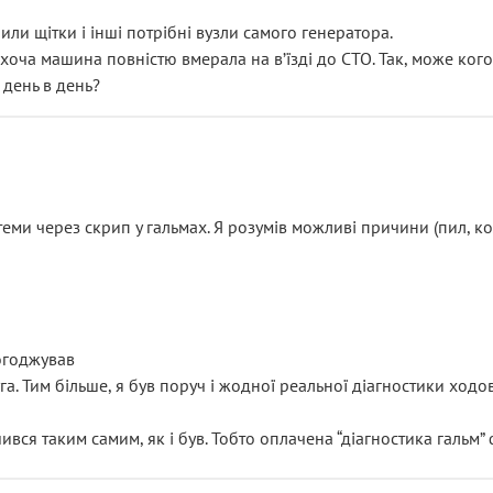
или щітки і інші потрібні вузли самого генератора.
 хоча машина повністю вмерала на вʼїзді до СТО. Так, може кого
 день в день?
еми через скрип у гальмах. Я розумів можливі причини (пил, кол
погоджував
уга. Тим більше, я був поруч і жодної реальної діагностики ход
ився таким самим, як і був. Тобто оплачена “діагностика гальм”