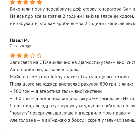
Виконали повну перевірку та дефіктовку генератора. Замін
На все про все витратив 2 години і виїхав власним ходом,
не забувайте, хто вам зроби все за 2 години і записавшись
Павел М.
7 months ago
Записався на СТО виключно на діагностику гальмівної сист
Авто прийняли, загнали в гараж.
Майстер ломіком підігнув захист і сказав, що все готово.
Після цього менеджер виставляє рахунок 800 грн, з яких:
• 300 грн — діагностика гальмівної системи
• 500 грн — діагностика ходової, яку я НЕ замовляв і НЕ 
Я оплатив, але одразу звернув увагу, що це нав’язана посл
“послугу” повернули, що лише підтвердило мою правоту.
Але головне — я виїжджаю з боксу, і скрип у гальмах залиш
Далі ситуація тільки погіршилась:
• сказали, що тепер “потрібно знімати колеса”