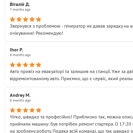
Віталій Д.
• що біля авто стояти вже не можна
7 months ago
• почали озвучувати купу додаткових робіт без чіткого п
( ну все зняли та доробили) дякую!
Звернувся з проблемою - генератор не давав зарядку на а
Окремий момент, який виглядає абсурдно:
очікування! Рекомендую!
мені заявили, що бачок гальмівної рідини потрібно міняти
Для людини, яка хоча б трохи розуміється на техніці, це 
Що прикро — це не перший мій візит. Раніше міняв у вас с
Ihor P.
8 months ago
пояснили, що це “старі гайки, які відкручували”, і попросил
Але після нинішнього візиту такі дрібниці вже не здаютьс
Я — клієнт, який працює на довірі, і саме її цей сервіс сер
Авто привіз на евакуаторі та залишив на станції. Уже за д
Хотілося б більше:
відремонтованому авто. Приємно, що є сервіс, який реальн
• належної уваги до авто
• прозорості в роботах і рахунках
Andrey M.
• реальної діагностики, а не формального “подивились і по
8 months ago
На жаль, складається враження, що сервіс працює не на як
Стосовно комунікації - все добре
Чітко, швидко та професійно! Приблизно так, можна описа
прийняли машину: був потрібен ремонт стартера. О 17:20 п
на зроблену роботу. Подяка всій команді, що так швидко 