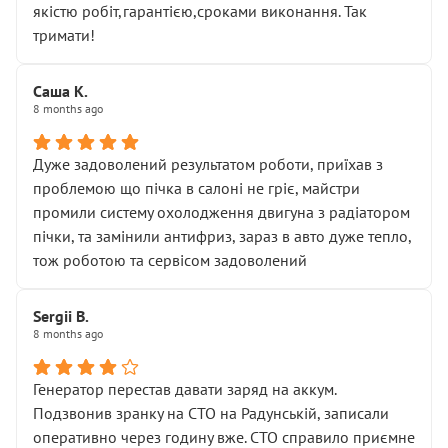
якістю робіт,гарантією,сроками виконання. Так
тримати!
Саша К.
8 months ago
Дуже задоволений результатом роботи, приїхав з
проблемою що пічка в салоні не гріє, майстри
промили систему охолодження двигуна з радіатором
пічки, та замінили антифриз, зараз в авто дуже тепло,
тож роботою та сервісом задоволений
Sergii B.
8 months ago
Генератор перестав давати заряд на аккум.
Подзвонив зранку на СТО на Радунській, записали
оперативно через годину вже. СТО справило приємне