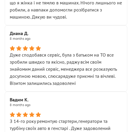
що я жінка і не тямлю в машинах. Нічого лишнього не
робили, а навпаки допомогли розібратися з
машиною. Дякую ви чудові.
Диана Д.
8 months ago
Дуже сподобався сервіс, була з батьком на ТО все
зробили швидко та якісно, раджу всім своїм
знайомим даний сервіс, менеджера все розказують
досупною мовою, слюсарядуже приємні та вічлеві.
Візитом залишились задоволені
Вадим К.
8 months ago
З 14-го року ремонтую стартери,генератори та
турбіну своїх авто в генстарі . Дуже задоволений