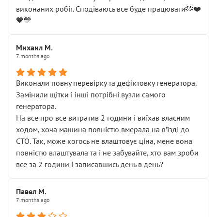
виконаних робіт. Сподіваюсь все буде працювати🫶❤️
💙💛
Михаил М.
7 months ago
Виконали повну перевірку та дефіктовку генератора.
Замінили щітки і інші потрібні вузли самого
генератора.
На все про все витратив 2 години і виїхав власним
ходом, хоча машина повністю вмерала на вʼїзді до
СТО. Так, може когось не влаштовує ціна, мене вона
повністю влаштувала та і не забувайте, хто вам зроби
все за 2 години і записавшись день в день?
Павел М.
7 months ago