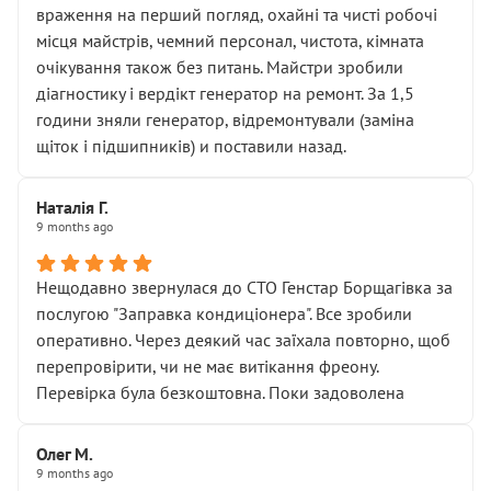
враження на перший погляд, охайні та чисті робочі
місця майстрів, чемний персонал, чистота, кімната
очікування також без питань. Майстри зробили
діагностику і вердікт генератор на ремонт. За 1,5
години зняли генератор, відремонтували (заміна
щіток і підшипників) и поставили назад.
Наталія Г.
9 months ago
Нещодавно звернулася до СТО Генстар Борщагівка за
послугою "Заправка кондиціонера". Все зробили
оперативно. Через деякий час заїхала повторно, щоб
перепровірити, чи не має витікання фреону.
Перевірка була безкоштовна. Поки задоволена
Олег М.
9 months ago