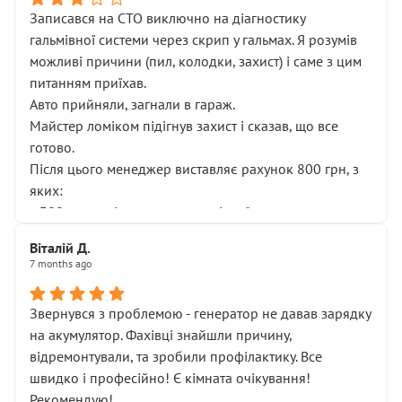
Записався на СТО виключно на діагностику
гальмівної системи через скрип у гальмах. Я розумів
можливі причини (пил, колодки, захист) і саме з цим
питанням приїхав.
Авто прийняли, загнали в гараж.
Майстер ломіком підігнув захист і сказав, що все
готово.
Після цього менеджер виставляє рахунок 800 грн, з
яких:
• 300 грн — діагностика гальмівної системи
• 500 грн — діагностика ходової, яку я НЕ замовляв і
Віталій Д.
НЕ погоджував
7 months ago
Я оплатив, але одразу звернув увагу, що це нав’язана
послуга. Тим більше, я був поруч і жодної реальної
Звернувся з проблемою - генератор не давав зарядку
діагностики ходової не проводилось. Після
на акумулятор. Фахівці знайшли причину,
зауваження гроші за цю “послугу” повернули, що
відремонтували, та зробили профілактику. Все
лише підтвердило мою правоту.
швидко і професійно! Є кімната очікування!
Але головне — я виїжджаю з боксу, і скрип у гальмах
Рекомендую!