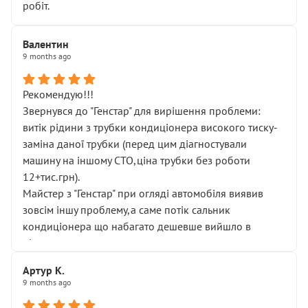
робіт.
Валентин
9 months ago
Рекомендую!!!
Звернувся до "Генстар" для вирішення проблеми:
витік рідини з трубки кондиціонера високого тиску-
заміна даної трубки (перед цим діагностували
машину на іншому СТО,ціна трубки без роботи
12+тис.грн).
Майстер з "Генстар" при огляді автомобіля виявив
зовсім іншу проблему,а саме потік сальник
кондиціонера що набагато дешевше вийшло в
підсумку.
Дуже дякую за швидкий і професійний ремонт!
Артур К.
9 months ago