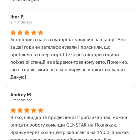
залишився таким самим, як і був. Тобто оплачена
“діагностика гальм” фактично нічого не дала.
Далі ситуація тільки погіршилась:
Ihor P.
8 months ago
• сказали, що тепер “потрібно знімати колеса”
• що біля авто стояти вже не можна
• почали озвучувати купу додаткових робіт без
Авто привіз на евакуаторі та залишив на станції. Уже
чіткого пояснення
за дві години зателефонували і пояснили, що
( ну все зняли та доробили) дякую!
проблема в генераторі. Ще через півтори години
Окремий момент, який виглядає абсурдно:
поїхав зі станції на відремонтованому авто. Приємно,
мені заявили, що бачок гальмівної рідини потрібно
що є сервіс, який реально виручає в таких ситуаціях.
міняти разом із головним гальмівним циліндром у
Дякую!
зборі.
Для людини, яка хоча б трохи розуміється на техніці,
Andrey M.
це звучить як мінімум непрофесійно, а як максимум —
8 months ago
спроба продати дорогий вузол замість елементарних
ущільнювачів.
Чітко, швидко та професійно! Приблизно так, можна
Що прикро — це не перший мій візит. Раніше міняв у
описати роботу команди GENSTAR на Позняках.
вас стартер, і тоді сервіс наче справив хороше
Зранку через колл-центр записався на 15:00, приїхав
враження. Але згодом знайшов декілька гайок під
трохи раніше і відразу прийняли машину: був