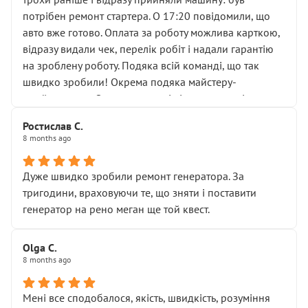
лобовим склом. Мені пояснили, що це “старі гайки, які
потрібен ремонт стартера. О 17:20 повідомили, що
відкручували”, і попросили не хвилюватися. ( надіюсь
авто вже готово. Оплата за роботу можлива карткою,
новий власник, не застяг в полі))
відразу видали чек, перелік робіт і надали гарантію
Але після нинішнього візиту такі дрібниці вже не
на зроблену роботу. Подяка всій команді, що так
здаються дрібницями.
швидко зробили! Окрема подяка майстеру-
Я — клієнт, який працює на довірі, і саме її цей сервіс
приймальнику Олександру: всі чітко та по суті.
серйозно підірвав.
Молодці! Однозначно буду радити своїм знайомим
Хотілося б більше:
Ростислав С.
звертатися до цього автосервісу.
8 months ago
• належної уваги до авто
• прозорості в роботах і рахунках
• реальної діагностики, а не формального
Дуже швидко зробили ремонт генератора. За
“подивились і поїхав”
тригодини, враховуючи те, що зняти і поставити
На жаль, складається враження, що сервіс працює не
генератор на рено меган ще той квест.
на якість, а “аби швидше і дорожче”. Саме це і псує
загальне враження та бажання повертатися.
Olga С.
Стосовно комунікації - все добре
8 months ago
Мені все сподобалося, якість, швидкість, розуміння