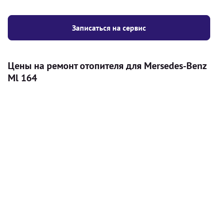
Записаться на сервис
Цены на ремонт отопителя для Mersedes-Benz
Ml 164
Услуга
Цена
Автономный отопитель
Бесплатный расчет цены установки
Безкоштовно
автономного отопителя
Установка воздушного автономного
8000
грн
отопителя