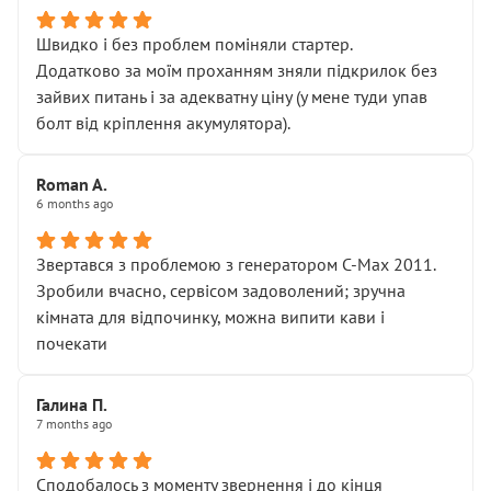
Швидко і без проблем поміняли стартер.
Додатково за моїм проханням зняли підкрилок без
зайвих питань і за адекватну ціну (у мене туди упав
болт від кріплення акумулятора).
Roman A.
6 months ago
Звертався з проблемою з генератором C-Max 2011.
Зробили вчасно, сервісом задоволений; зручна
кімната для відпочинку, можна випити кави і
почекати
Галина П.
7 months ago
Сподобалось з моменту звернення і до кінця