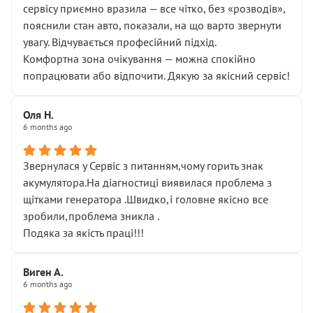
сервісу приємно вразила — все чітко, без «розводів»,
пояснили стан авто, показали, на що варто звернути
увагу. Відчувається професійний підхід.
Комфортна зона очікування — можна спокійно
попрацювати або відпочити. Дякую за якісний сервіс!
Оля Н.
6 months ago
Звернулася у Сервіс з питанням,чому горить знак
акумулятора.На діагностиці виявилася проблема з
щітками генератора .Швидко,і головне якісно все
зробили,проблема зникла .
Подяка за якість праці!!!
Виген А.
6 months ago