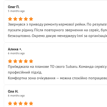
Олег П.
5 months ago
Звернувся з приводу ремонту кермової рейки. По результат
пускати рідину. Після повторного звернення на сервіс, бу
безкоштовно. Окремо дякую менеджеру Іллі за організаці
Алина •.
6 months ago
Приїжджала на планове ТО свого Subaru. Команда сервісу п
професійний підхід.
Комфортна зона очікування — можна спокійно попрацювати
Оля Н.
6 months ago