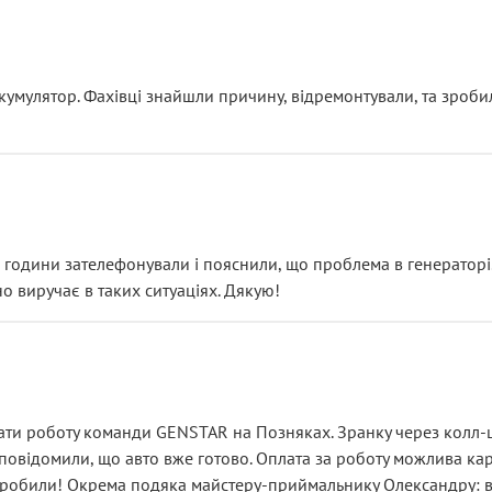
ояснення
кумулятор. Фахівці знайшли причину, відремонтували, та зроби
 разом із головним гальмівним циліндром у зборі.
звучить як мінімум непрофесійно, а як максимум — спроба прод
тартер, і тоді сервіс наче справив хороше враження. Але згодо
и не хвилюватися. ( надіюсь новий власник, не застяг в полі))
я дрібницями.
йозно підірвав.
ві години зателефонували і пояснили, що проблема в генераторі.
о виручає в таких ситуаціях. Дякую!
їхав”
ість, а “аби швидше і дорожче”. Саме це і псує загальне вражен
ти роботу команди GENSTAR на Позняках. Зранку через колл-це
овідомили, що авто вже готово. Оплата за роботу можлива карт
зробили! Окрема подяка майстеру-приймальнику Олександру: всі