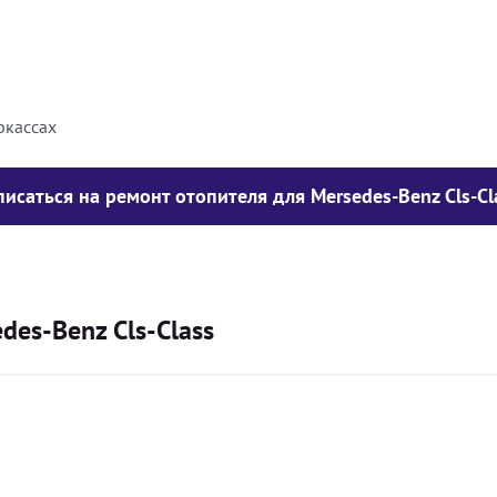
8000
грн
10000
грн
ркассах
писаться на ремонт отопителя для Mersedes-Benz Cls-Cl
es-Benz Cls-Class