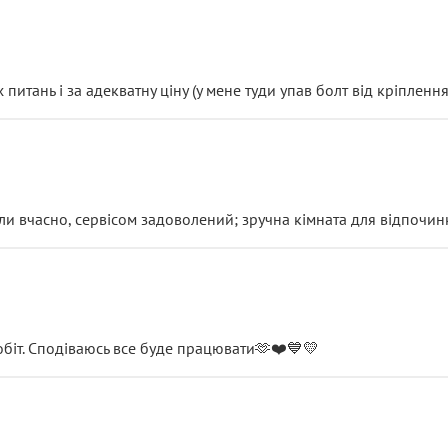
итань і за адекватну ціну (у мене туди упав болт від кріплення
и вчасно, сервісом задоволений; зручна кімната для відпочинк
обіт. Сподіваюсь все буде працювати🫶❤️💙💛