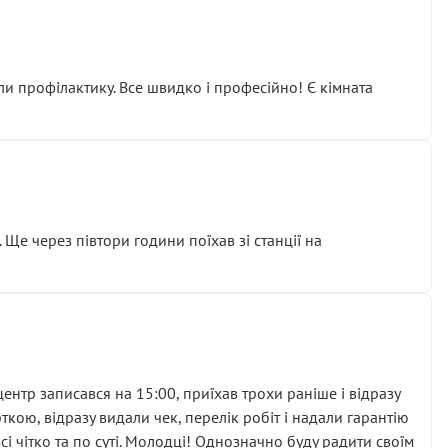
ли профілактику. Все швидко і професійно! Є кімната
ати дорогий вузол замість елементарних ущільнювачів.
м знайшов декілька гайок під лобовим склом. Мені
 Ще через півтори години поїхав зі станції на
ня та бажання повертатися.
нтр записався на 15:00, приїхав трохи раніше і відразу
кою, відразу видали чек, перелік робіт і надали гарантію
 чітко та по суті. Молодці! Однозначно буду радити своїм