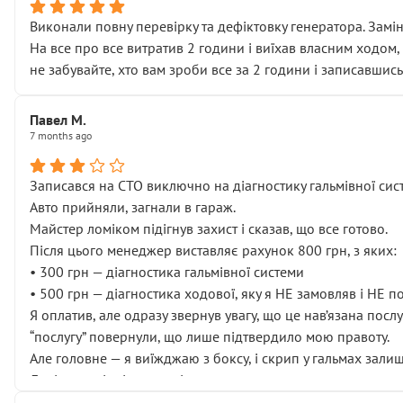
Виконали повну перевірку та дефіктовку генератора. Замін
На все про все витратив 2 години і виїхав власним ходом,
не забувайте, хто вам зроби все за 2 години і записавшись
Павел М.
7 months ago
Записався на СТО виключно на діагностику гальмівної сист
Авто прийняли, загнали в гараж.
Майстер ломіком підігнув захист і сказав, що все готово.
Після цього менеджер виставляє рахунок 800 грн, з яких:
• 300 грн — діагностика гальмівної системи
• 500 грн — діагностика ходової, яку я НЕ замовляв і НЕ 
Я оплатив, але одразу звернув увагу, що це нав’язана посл
“послугу” повернули, що лише підтвердило мою правоту.
Але головне — я виїжджаю з боксу, і скрип у гальмах залиш
Далі ситуація тільки погіршилась:
• сказали, що тепер “потрібно знімати колеса”