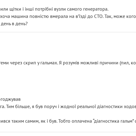
или щітки і інші потрібні вузли самого генератора.
 хоча машина повністю вмерала на вʼїзді до СТО. Так, може кого
 день в день?
еми через скрип у гальмах. Я розумів можливі причини (пил, кол
погоджував
уга. Тим більше, я був поруч і жодної реальної діагностики ход
ився таким самим, як і був. Тобто оплачена “діагностика гальм”