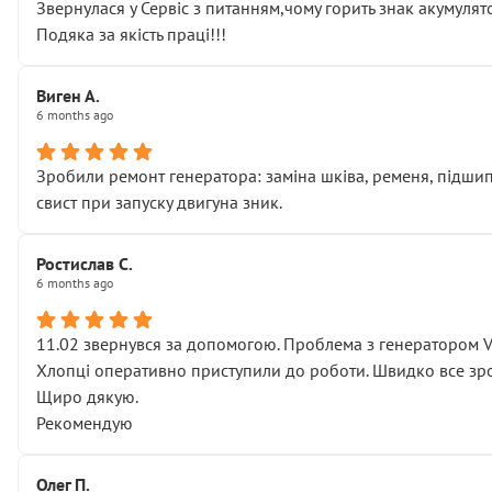
Звернулася у Сервіс з питанням,чому горить знак акумуля
Подяка за якість праці!!!
Виген А.
6 months ago
Зробили ремонт генератора: заміна шківа, ременя, підшипни
свист при запуску двигуна зник.
Ростислав С.
6 months ago
11.02 звернувся за допомогою. Проблема з генератором 
Хлопці оперативно приступили до роботи. Швидко все зро
Щиро дякую.
Рекомендую
Олег П.