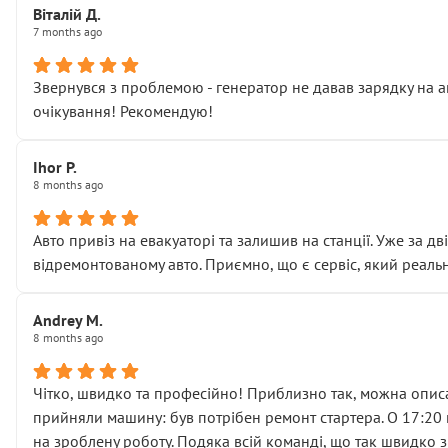
Віталій Д.
• що біля авто стояти вже не можна
7 months ago
• почали озвучувати купу додаткових робіт без чіткого п
( ну все зняли та доробили) дякую!
Звернувся з проблемою - генератор не давав зарядку на а
Окремий момент, який виглядає абсурдно:
очікування! Рекомендую!
мені заявили, що бачок гальмівної рідини потрібно міняти
Для людини, яка хоча б трохи розуміється на техніці, це 
Що прикро — це не перший мій візит. Раніше міняв у вас с
Ihor P.
8 months ago
пояснили, що це “старі гайки, які відкручували”, і попросил
Але після нинішнього візиту такі дрібниці вже не здаютьс
Я — клієнт, який працює на довірі, і саме її цей сервіс сер
Авто привіз на евакуаторі та залишив на станції. Уже за д
Хотілося б більше:
відремонтованому авто. Приємно, що є сервіс, який реальн
• належної уваги до авто
• прозорості в роботах і рахунках
Andrey M.
• реальної діагностики, а не формального “подивились і по
8 months ago
На жаль, складається враження, що сервіс працює не на як
Стосовно комунікації - все добре
Чітко, швидко та професійно! Приблизно так, можна описа
прийняли машину: був потрібен ремонт стартера. О 17:20 п
на зроблену роботу. Подяка всій команді, що так швидко 