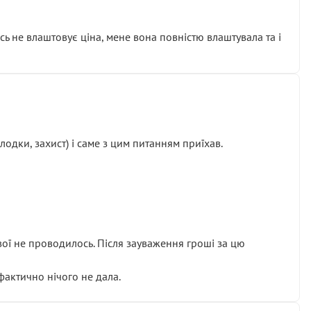
сь не влаштовує ціна, мене вона повністю влаштувала та і
одки, захист) і саме з цим питанням приїхав.
ової не проводилось. Після зауваження гроші за цю
 фактично нічого не дала.