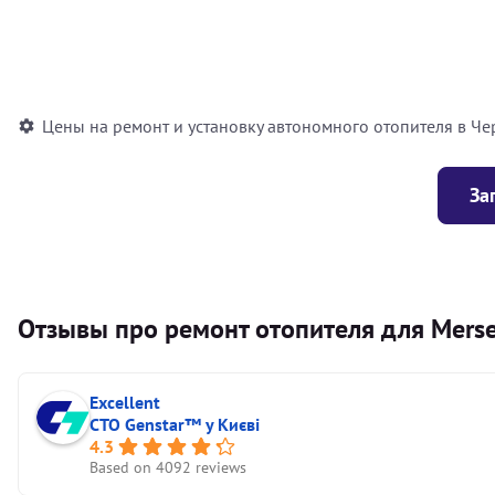
Установка воздушного автономного отопителя
Установка жидкостного автономного отопителя
Цены на ремонт и установку автономного отопителя в Че
За
Отзывы про ремонт отопителя для Mersed
Excellent
СТО Genstar™ у Києві
4.3
Based on 4092 reviews