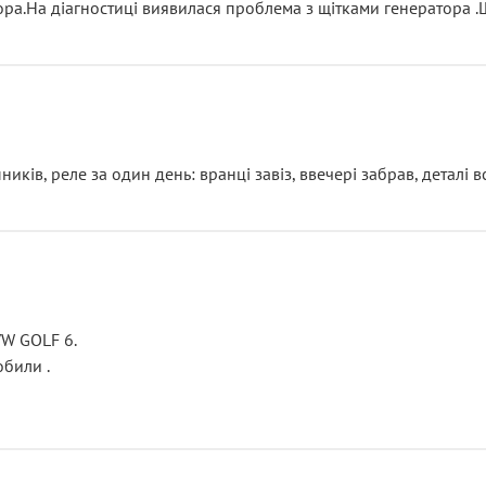
тора.На діагностиці виявилася проблема з щітками генератора 
ків, реле за один день: вранці завіз, ввечері забрав, деталі в
VW GOLF 6.
били .