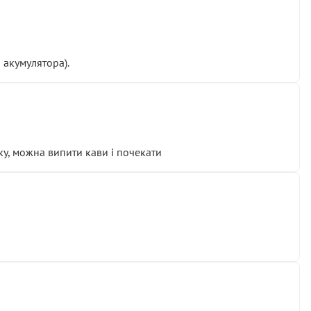
 акумулятора).
у, можна випити кави і почекати