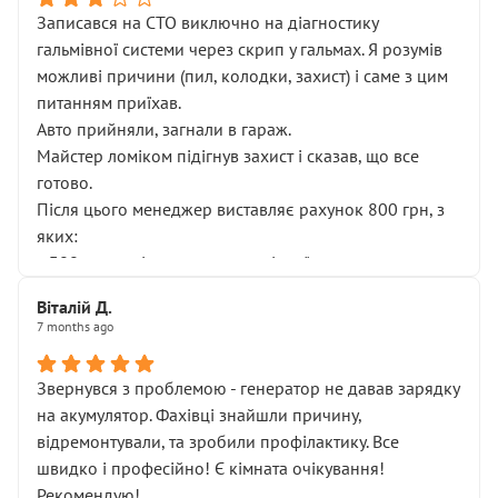
Записався на СТО виключно на діагностику
гальмівної системи через скрип у гальмах. Я розумів
можливі причини (пил, колодки, захист) і саме з цим
питанням приїхав.
Авто прийняли, загнали в гараж.
Майстер ломіком підігнув захист і сказав, що все
готово.
Після цього менеджер виставляє рахунок 800 грн, з
яких:
• 300 грн — діагностика гальмівної системи
• 500 грн — діагностика ходової, яку я НЕ замовляв і
Віталій Д.
НЕ погоджував
7 months ago
Я оплатив, але одразу звернув увагу, що це нав’язана
послуга. Тим більше, я був поруч і жодної реальної
Звернувся з проблемою - генератор не давав зарядку
діагностики ходової не проводилось. Після
на акумулятор. Фахівці знайшли причину,
зауваження гроші за цю “послугу” повернули, що
відремонтували, та зробили профілактику. Все
лише підтвердило мою правоту.
швидко і професійно! Є кімната очікування!
Але головне — я виїжджаю з боксу, і скрип у гальмах
Рекомендую!