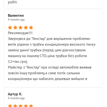
робіт.
Валентин
9 months ago
Рекомендую!!!
Звернувся до "Генстар" для вирішення проблеми:
витік рідини з трубки кондиціонера високого тиску-
заміна даної трубки (перед цим діагностували
машину на іншому СТО,ціна трубки без роботи
12+тис.грн).
Майстер з "Генстар" при огляді автомобіля виявив
зовсім іншу проблему,а саме потік сальник
кондиціонера що набагато дешевше вийшло в
підсумку.
Дуже дякую за швидкий і професійний ремонт!
Артур К.
9 months ago