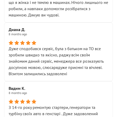
що я жінка і не тямлю в машинах. Нічого лишнього не
робили, а навпаки допомогли розібратися з
машиною. Дякую ви чудові.
Диана Д.
8 months ago
Дуже сподобався сервіс, була з батьком на ТО все
зробили швидко та якісно, раджу всім своїм
знайомим даний сервіс, менеджера все розказують
досупною мовою, слюсарядуже приємні та вічлеві.
Візитом залишились задоволені
Вадим К.
8 months ago
З 14-го року ремонтую стартери,генератори та
турбіну своїх авто в генстарі . Дуже задоволений