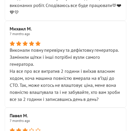
виконаних робіт. Сподіваюсь все буде працювати🫶❤️
💙💛
Михаил М.
7 months ago
Виконали повну перевірку та дефіктовку генератора.
Замінили щітки і інші потрібні вузли самого
генератора.
На все про все витратив 2 години і виїхав власним
ходом, хоча машина повністю вмерала на вʼїзді до
СТО. Так, може когось не влаштовує ціна, мене вона
повністю влаштувала та і не забувайте, хто вам зроби
все за 2 години і записавшись день в день?
Павел М.
7 months ago