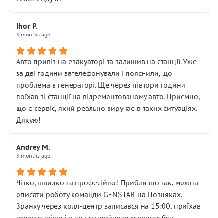
залишився таким самим, як і був. Тобто оплачена
“діагностика гальм” фактично нічого не дала.
Далі ситуація тільки погіршилась:
Ihor P.
8 months ago
• сказали, що тепер “потрібно знімати колеса”
• що біля авто стояти вже не можна
• почали озвучувати купу додаткових робіт без
Авто привіз на евакуаторі та залишив на станції. Уже
чіткого пояснення
за дві години зателефонували і пояснили, що
( ну все зняли та доробили) дякую!
проблема в генераторі. Ще через півтори години
Окремий момент, який виглядає абсурдно:
поїхав зі станції на відремонтованому авто. Приємно,
мені заявили, що бачок гальмівної рідини потрібно
що є сервіс, який реально виручає в таких ситуаціях.
міняти разом із головним гальмівним циліндром у
Дякую!
зборі.
Для людини, яка хоча б трохи розуміється на техніці,
Andrey M.
це звучить як мінімум непрофесійно, а як максимум —
8 months ago
спроба продати дорогий вузол замість елементарних
ущільнювачів.
Чітко, швидко та професійно! Приблизно так, можна
Що прикро — це не перший мій візит. Раніше міняв у
описати роботу команди GENSTAR на Позняках.
вас стартер, і тоді сервіс наче справив хороше
Зранку через колл-центр записався на 15:00, приїхав
враження. Але згодом знайшов декілька гайок під
трохи раніше і відразу прийняли машину: був