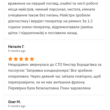
враження на перший погляд, охайні та чисті робочі
місця майстрів, чемний персонал, чистота, кімната
очікування також без питань. Майстри зробили
діагностику і вердікт генератор на ремонт. За 1,5
години зняли генератор, відремонтували (заміна
щіток і підшипників) и поставили назад.
Наталія Г.
9 months ago
Нещодавно звернулася до СТО Генстар Борщагівка за
послугою "Заправка кондиціонера". Все зробили
оперативно. Через деякий час заїхала повторно, щоб
перепровірити, чи не має витікання фреону.
Перевірка була безкоштовна. Поки задоволена
Олег М.
9 months ago