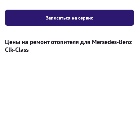
Записаться на сервис
Цены на ремонт отопителя для Mersedes-Benz
Clk-Class
Услуга
Цена
Автономный отопитель
Бесплатный расчет цены установки
Безкоштовно
автономного отопителя
Установка воздушного автономного
8000
грн
отопителя