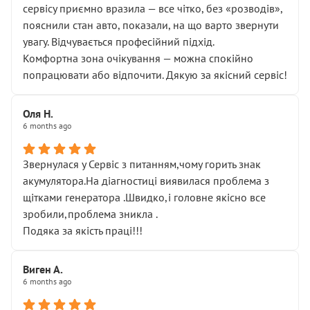
сервісу приємно вразила — все чітко, без «розводів»,
пояснили стан авто, показали, на що варто звернути
увагу. Відчувається професійний підхід.
Комфортна зона очікування — можна спокійно
попрацювати або відпочити. Дякую за якісний сервіс!
Оля Н.
6 months ago
Звернулася у Сервіс з питанням,чому горить знак
акумулятора.На діагностиці виявилася проблема з
щітками генератора .Швидко,і головне якісно все
зробили,проблема зникла .
Подяка за якість праці!!!
Виген А.
6 months ago