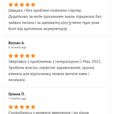
Швидко і без проблем поміняли стартер.
Додатково за моїм проханням зняли підкрилок без
зайвих питань і за адекватну ціну (у мене туди упав
болт від кріплення акумулятора).
Roman A.
6 months ago
Звертався з проблемою з генератором C-Max 2011.
Зробили вчасно, сервісом задоволений; зручна
кімната для відпочинку, можна випити кави і
почекати
Галина П.
7 months ago
Сподобалось з моменту звернення і до кінця