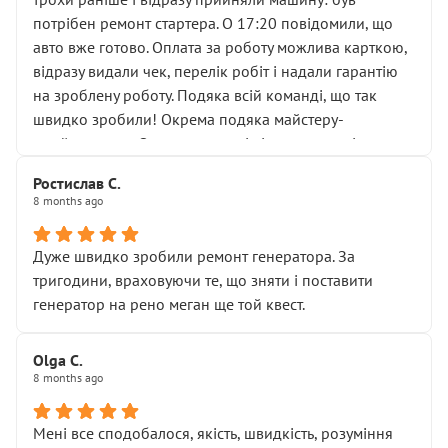
лобовим склом. Мені пояснили, що це “старі гайки, які
потрібен ремонт стартера. О 17:20 повідомили, що
відкручували”, і попросили не хвилюватися. ( надіюсь
авто вже готово. Оплата за роботу можлива карткою,
новий власник, не застяг в полі))
відразу видали чек, перелік робіт і надали гарантію
Але після нинішнього візиту такі дрібниці вже не
на зроблену роботу. Подяка всій команді, що так
здаються дрібницями.
швидко зробили! Окрема подяка майстеру-
Я — клієнт, який працює на довірі, і саме її цей сервіс
приймальнику Олександру: всі чітко та по суті.
серйозно підірвав.
Молодці! Однозначно буду радити своїм знайомим
Хотілося б більше:
Ростислав С.
звертатися до цього автосервісу.
8 months ago
• належної уваги до авто
• прозорості в роботах і рахунках
• реальної діагностики, а не формального
Дуже швидко зробили ремонт генератора. За
“подивились і поїхав”
тригодини, враховуючи те, що зняти і поставити
На жаль, складається враження, що сервіс працює не
генератор на рено меган ще той квест.
на якість, а “аби швидше і дорожче”. Саме це і псує
загальне враження та бажання повертатися.
Olga С.
Стосовно комунікації - все добре
8 months ago
Мені все сподобалося, якість, швидкість, розуміння