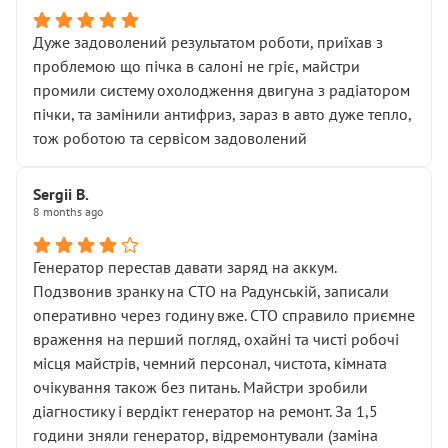
Дуже задоволений результатом роботи, приїхав з
проблемою що пічка в салоні не гріє, майстри
промили систему охолодження двигуна з радіатором
пічки, та замінили антифриз, зараз в авто дуже тепло,
тож роботою та сервісом задоволений
Sergii B.
8 months ago
Генератор перестав давати заряд на аккум.
Подзвонив зранку на СТО на Радунській, записали
оперативно через годину вже. СТО справило приємне
враження на перший погляд, охайні та чисті робочі
місця майстрів, чемний персонал, чистота, кімната
очікування також без питань. Майстри зробили
діагностику і вердікт генератор на ремонт. За 1,5
години зняли генератор, відремонтували (заміна