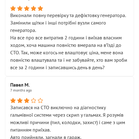
Виконали повну перевірку та дефіктовку генератора.
Замінили щітки і інші потрібні вузли самого
генератора.
На все про все витратив 2 години і виїхав власним
ходом, хоча машина повністю вмерала на вʼїзді до
СТО. Так, може когось не влаштовує ціна, мене вона
повністю влаштувала та і не забувайте, хто вам зроби
все за 2 години і записавшись день в день?
Павел М.
7 months ago
Записався на СТО виключно на діагностику
гальмівної системи через скрип у гальмах. Я розумів
можливі причини (пил, колодки, захист) і саме з цим
питанням приїхав.
Авто прийняли, загнали в гараж.