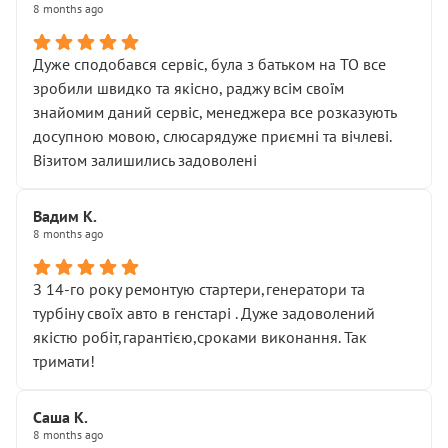
8 months ago
Дуже сподобався сервіс, була з батьком на ТО все
зробили швидко та якісно, раджу всім своїм
знайомим даний сервіс, менеджера все розказують
досупною мовою, слюсарядуже приємні та вічлеві.
Візитом залишились задоволені
Вадим К.
8 months ago
З 14-го року ремонтую стартери,генератори та
турбіну своїх авто в генстарі . Дуже задоволений
якістю робіт,гарантією,сроками виконання. Так
тримати!
Саша К.
8 months ago