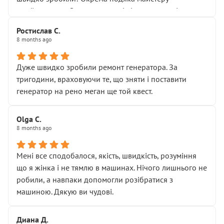
Я — клієнт, який працює на довірі, і саме її цей сервіс
приймальнику Олександру: всі чітко та по суті.
серйозно підірвав.
Молодці! Однозначно буду радити своїм знайомим
Хотілося б більше:
Ростислав С.
звертатися до цього автосервісу.
8 months ago
• належної уваги до авто
• прозорості в роботах і рахунках
• реальної діагностики, а не формального
Дуже швидко зробили ремонт генератора. За
“подивились і поїхав”
тригодини, враховуючи те, що зняти і поставити
На жаль, складається враження, що сервіс працює не
генератор на рено меган ще той квест.
на якість, а “аби швидше і дорожче”. Саме це і псує
загальне враження та бажання повертатися.
Olga С.
Стосовно комунікації - все добре
8 months ago
Мені все сподобалося, якість, швидкість, розуміння
що я жінка і не тямлю в машинах. Нічого лишнього не
робили, а навпаки допомогли розібратися з
машиною. Дякую ви чудові.
Диана Д.