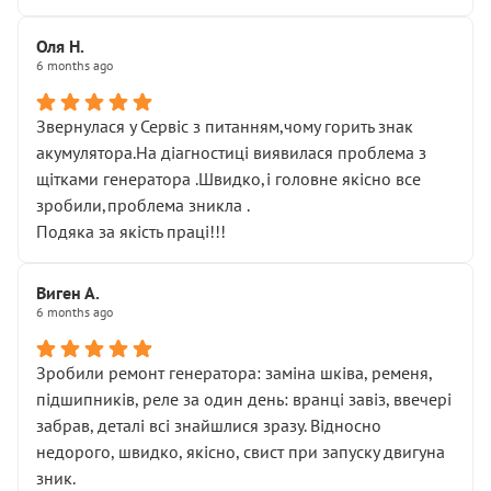
Оля Н.
6 months ago
Звернулася у Сервіс з питанням,чому горить знак
акумулятора.На діагностиці виявилася проблема з
щітками генератора .Швидко,і головне якісно все
зробили,проблема зникла .
Подяка за якість праці!!!
Виген А.
6 months ago
Зробили ремонт генератора: заміна шківа, ременя,
підшипників, реле за один день: вранці завіз, ввечері
забрав, деталі всі знайшлися зразу. Відносно
недорого, швидко, якісно, свист при запуску двигуна
зник.