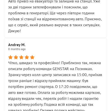
• почали озвучувати купу додаткових робіт без
Авто привіз на евакуаторі та залишив на станції. Уже
чіткого пояснення
за дві години зателефонували і пояснили, що
( ну все зняли та доробили) дякую!
проблема в генераторі. Ще через півтори години
Окремий момент, який виглядає абсурдно:
поїхав зі станції на відремонтованому авто. Приємно,
мені заявили, що бачок гальмівної рідини потрібно
що є сервіс, який реально виручає в таких ситуаціях.
міняти разом із головним гальмівним циліндром у
Дякую!
зборі.
Для людини, яка хоча б трохи розуміється на техніці,
Andrey M.
це звучить як мінімум непрофесійно, а як максимум —
8 months ago
спроба продати дорогий вузол замість елементарних
ущільнювачів.
Чітко, швидко та професійно! Приблизно так, можна
Що прикро — це не перший мій візит. Раніше міняв у
описати роботу команди GENSTAR на Позняках.
вас стартер, і тоді сервіс наче справив хороше
Зранку через колл-центр записався на 15:00, приїхав
враження. Але згодом знайшов декілька гайок під
трохи раніше і відразу прийняли машину: був
лобовим склом. Мені пояснили, що це “старі гайки, які
потрібен ремонт стартера. О 17:20 повідомили, що
відкручували”, і попросили не хвилюватися. ( надіюсь
авто вже готово. Оплата за роботу можлива карткою,
новий власник, не застяг в полі))
відразу видали чек, перелік робіт і надали гарантію
Але після нинішнього візиту такі дрібниці вже не
на зроблену роботу. Подяка всій команді, що так
здаються дрібницями.
швидко зробили! Окрема подяка майстеру-