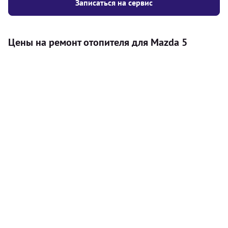
Записаться на сервис
Цены на ремонт отопителя для Mazda 5
Услуга
Цена
Автономный отопитель
Бесплатный расчет цены установки
Безкоштовно
автономного отопителя
Установка воздушного автономного
8000
грн
отопителя
Установка жидкостного
10000
грн
автономного отопителя