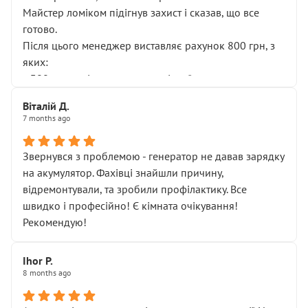
Майстер ломіком підігнув захист і сказав, що все
готово.
Після цього менеджер виставляє рахунок 800 грн, з
яких:
• 300 грн — діагностика гальмівної системи
• 500 грн — діагностика ходової, яку я НЕ замовляв і
Віталій Д.
НЕ погоджував
7 months ago
Я оплатив, але одразу звернув увагу, що це нав’язана
послуга. Тим більше, я був поруч і жодної реальної
Звернувся з проблемою - генератор не давав зарядку
діагностики ходової не проводилось. Після
на акумулятор. Фахівці знайшли причину,
зауваження гроші за цю “послугу” повернули, що
відремонтували, та зробили профілактику. Все
лише підтвердило мою правоту.
швидко і професійно! Є кімната очікування!
Але головне — я виїжджаю з боксу, і скрип у гальмах
Рекомендую!
залишився таким самим, як і був. Тобто оплачена
“діагностика гальм” фактично нічого не дала.
Далі ситуація тільки погіршилась:
Ihor P.
8 months ago
• сказали, що тепер “потрібно знімати колеса”
• що біля авто стояти вже не можна