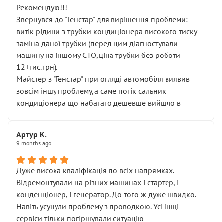
Рекомендую!!!
Звернувся до "Генстар" для вирішення проблеми:
витік рідини з трубки кондиціонера високого тиску-
заміна даної трубки (перед цим діагностували
машину на іншому СТО,ціна трубки без роботи
12+тис.грн).
Майстер з "Генстар" при огляді автомобіля виявив
зовсім іншу проблему,а саме потік сальник
кондиціонера що набагато дешевше вийшло в
підсумку.
Дуже дякую за швидкий і професійний ремонт!
Артур К.
9 months ago
Дуже висока кваліфікація по всіх напрямках.
Відремонтували на різних машинах і стартер, і
конденціонер, і генератор. До того ж дуже швидко.
Навіть усунули проблему з проводкою. Усі інщі
сервіси тільки погіршували ситуацію