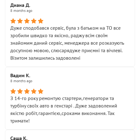
Диана Д.
8 months ago
Дуже сподобався сервіс, була з батьком на ТО все
зробили швидко та якісно, раджу всім своїм
знайомим даний сервіс, менеджера все розказують
досупною мовою, слюсарядуже приємні та вічлеві.
Візитом залишились задоволені
Вадим К.
8 months ago
З 14-го року ремонтую стартери,генератори та
турбіну своїх авто в генстарі . Дуже задоволений
якістю робіт,гарантією,сроками виконання. Так
тримати!
Саша К.