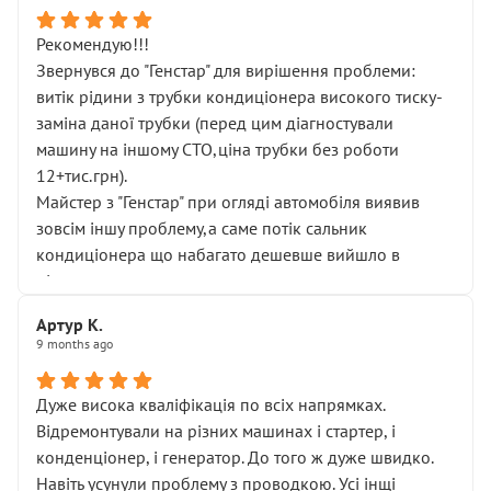
Рекомендую!!!
Звернувся до "Генстар" для вирішення проблеми:
витік рідини з трубки кондиціонера високого тиску-
заміна даної трубки (перед цим діагностували
машину на іншому СТО,ціна трубки без роботи
12+тис.грн).
Майстер з "Генстар" при огляді автомобіля виявив
зовсім іншу проблему,а саме потік сальник
кондиціонера що набагато дешевше вийшло в
підсумку.
Дуже дякую за швидкий і професійний ремонт!
Артур К.
9 months ago
Дуже висока кваліфікація по всіх напрямках.
Відремонтували на різних машинах і стартер, і
конденціонер, і генератор. До того ж дуже швидко.
Навіть усунули проблему з проводкою. Усі інщі