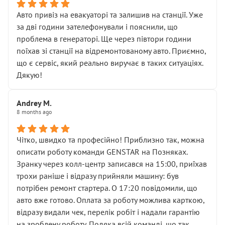
• що біля авто стояти вже не можна
• почали озвучувати купу додаткових робіт без
Авто привіз на евакуаторі та залишив на станції. Уже
чіткого пояснення
за дві години зателефонували і пояснили, що
( ну все зняли та доробили) дякую!
проблема в генераторі. Ще через півтори години
Окремий момент, який виглядає абсурдно:
поїхав зі станції на відремонтованому авто. Приємно,
мені заявили, що бачок гальмівної рідини потрібно
що є сервіс, який реально виручає в таких ситуаціях.
міняти разом із головним гальмівним циліндром у
Дякую!
зборі.
Для людини, яка хоча б трохи розуміється на техніці,
Andrey M.
це звучить як мінімум непрофесійно, а як максимум —
8 months ago
спроба продати дорогий вузол замість елементарних
ущільнювачів.
Чітко, швидко та професійно! Приблизно так, можна
Що прикро — це не перший мій візит. Раніше міняв у
описати роботу команди GENSTAR на Позняках.
вас стартер, і тоді сервіс наче справив хороше
Зранку через колл-центр записався на 15:00, приїхав
враження. Але згодом знайшов декілька гайок під
трохи раніше і відразу прийняли машину: був
лобовим склом. Мені пояснили, що це “старі гайки, які
потрібен ремонт стартера. О 17:20 повідомили, що
відкручували”, і попросили не хвилюватися. ( надіюсь
авто вже готово. Оплата за роботу можлива карткою,
новий власник, не застяг в полі))
відразу видали чек, перелік робіт і надали гарантію
Але після нинішнього візиту такі дрібниці вже не
на зроблену роботу. Подяка всій команді, що так