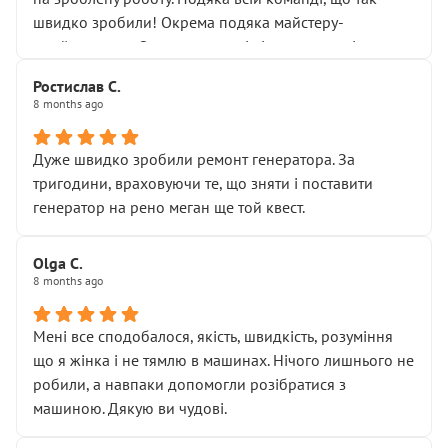
здаються дрібницями.
швидко зробили! Окрема подяка майстеру-
Я — клієнт, який працює на довірі, і саме її цей сервіс
приймальнику Олександру: всі чітко та по суті.
серйозно підірвав.
Молодці! Однозначно буду радити своїм знайомим
Хотілося б більше:
Ростислав С.
звертатися до цього автосервісу.
8 months ago
• належної уваги до авто
• прозорості в роботах і рахунках
• реальної діагностики, а не формального
Дуже швидко зробили ремонт генератора. За
“подивились і поїхав”
тригодини, враховуючи те, що зняти і поставити
На жаль, складається враження, що сервіс працює не
генератор на рено меган ще той квест.
на якість, а “аби швидше і дорожче”. Саме це і псує
загальне враження та бажання повертатися.
Olga С.
Стосовно комунікації - все добре
8 months ago
Мені все сподобалося, якість, швидкість, розуміння
що я жінка і не тямлю в машинах. Нічого лишнього не
робили, а навпаки допомогли розібратися з
машиною. Дякую ви чудові.