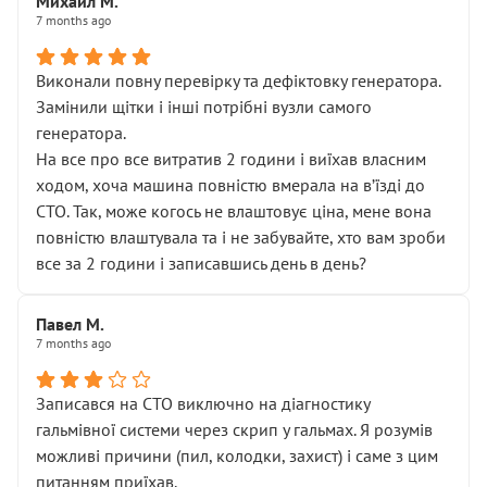
Михаил М.
7 months ago
Виконали повну перевірку та дефіктовку генератора.
Замінили щітки і інші потрібні вузли самого
генератора.
На все про все витратив 2 години і виїхав власним
ходом, хоча машина повністю вмерала на вʼїзді до
СТО. Так, може когось не влаштовує ціна, мене вона
повністю влаштувала та і не забувайте, хто вам зроби
все за 2 години і записавшись день в день?
Павел М.
7 months ago
Записався на СТО виключно на діагностику
гальмівної системи через скрип у гальмах. Я розумів
можливі причини (пил, колодки, захист) і саме з цим
питанням приїхав.