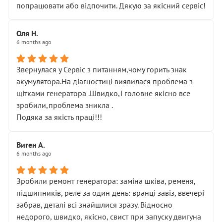
попрацювати або відпочити. Дякую за якісний сервіс!
Оля Н.
6 months ago
Звернулася у Сервіс з питанням,чому горить знак
акумулятора.На діагностиці виявилася проблема з
щітками генератора .Швидко,і головне якісно все
зробили,проблема зникла .
Подяка за якість праці!!!
Виген А.
6 months ago
Зробили ремонт генератора: заміна шківа, ременя,
підшипників, реле за один день: вранці завіз, ввечері
забрав, деталі всі знайшлися зразу. Відносно
недорого, швидко, якісно, свист при запуску двигуна