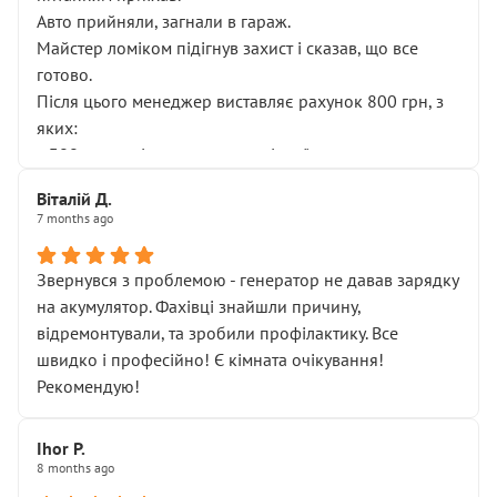
Авто прийняли, загнали в гараж.
Майстер ломіком підігнув захист і сказав, що все
готово.
Після цього менеджер виставляє рахунок 800 грн, з
яких:
• 300 грн — діагностика гальмівної системи
• 500 грн — діагностика ходової, яку я НЕ замовляв і
Віталій Д.
НЕ погоджував
7 months ago
Я оплатив, але одразу звернув увагу, що це нав’язана
послуга. Тим більше, я був поруч і жодної реальної
Звернувся з проблемою - генератор не давав зарядку
діагностики ходової не проводилось. Після
на акумулятор. Фахівці знайшли причину,
зауваження гроші за цю “послугу” повернули, що
відремонтували, та зробили профілактику. Все
лише підтвердило мою правоту.
швидко і професійно! Є кімната очікування!
Але головне — я виїжджаю з боксу, і скрип у гальмах
Рекомендую!
залишився таким самим, як і був. Тобто оплачена
“діагностика гальм” фактично нічого не дала.
Далі ситуація тільки погіршилась:
Ihor P.
8 months ago
• сказали, що тепер “потрібно знімати колеса”