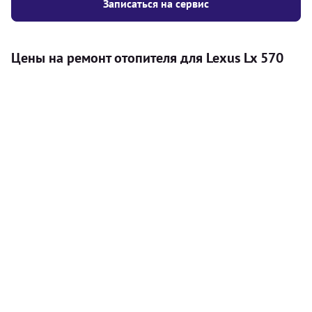
Записаться на сервис
Цены на ремонт отопителя для Lexus Lx 570
Услуга
Цена
Автономный отопитель
Бесплатный расчет цены установки
Безкоштовно
автономного отопителя
Установка воздушного автономного
8000
грн
отопителя
Установка жидкостного
10000
грн
автономного отопителя