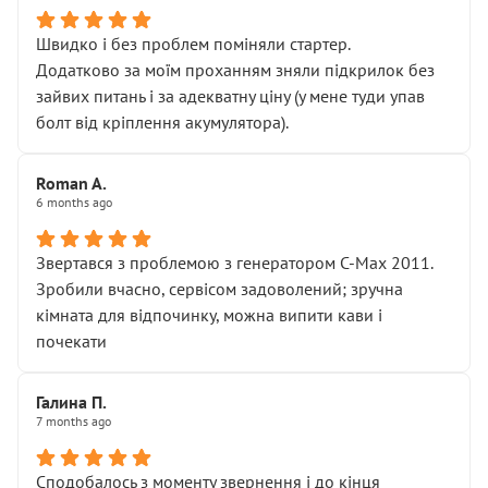
Швидко і без проблем поміняли стартер.
Додатково за моїм проханням зняли підкрилок без
зайвих питань і за адекватну ціну (у мене туди упав
болт від кріплення акумулятора).
Roman A.
6 months ago
Звертався з проблемою з генератором C-Max 2011.
Зробили вчасно, сервісом задоволений; зручна
кімната для відпочинку, можна випити кави і
почекати
Галина П.
7 months ago
Сподобалось з моменту звернення і до кінця