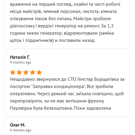
враження на перший погляд, охайні та чисті робочі
місця майстрів, чемний персонал, чистота, кімната
очікування також без питань. Майстри зробили
діагностику і вердікт генератор на ремонт. За 1,5
години зняли генератор, відремонтували (заміна
щіток і підшипників) и поставили назад.
Наталія Г.
9 months ago
Нещодавно звернулася до СТО Генстар Борщагівка за
послугою "Заправка кондиціонера". Все зробили
оперативно. Через деякий час заїхала повторно, щоб
перепровірити, чи не має витікання фреону.
Перевірка була безкоштовна. Поки задоволена
Олег М.
9 months ago