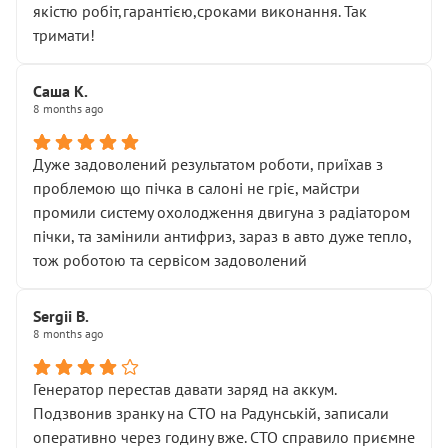
якістю робіт,гарантією,сроками виконання. Так
тримати!
Саша К.
8 months ago
Дуже задоволений результатом роботи, приїхав з
проблемою що пічка в салоні не гріє, майстри
промили систему охолодження двигуна з радіатором
пічки, та замінили антифриз, зараз в авто дуже тепло,
тож роботою та сервісом задоволений
Sergii B.
8 months ago
Генератор перестав давати заряд на аккум.
Подзвонив зранку на СТО на Радунській, записали
оперативно через годину вже. СТО справило приємне