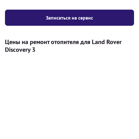
Записаться на сервис
Цены на ремонт отопителя для Land Rover
Discovery 3
Услуга
Цена
Автономный отопитель
Бесплатный расчет цены установки
Безкоштовно
автономного отопителя
Установка воздушного автономного
8000
грн
отопителя