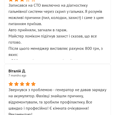
Записався на СТО виключно на діагностику
гальмівної системи через скрип у гальмах. Я розумів
можливі причини (пил, колодки, захист) і саме з цим
питанням приїхав.
Авто прийняли, загнали в гараж.
Майстер ломіком підігнув захист і сказав, що все
готово.
Після цього менеджер виставляє рахунок 800 грн, з
яких:
• 300 грн — діагностика гальмівної системи
• 500 грн — діагностика ходової, яку я НЕ замовляв і
Віталій Д.
НЕ погоджував
7 months ago
Я оплатив, але одразу звернув увагу, що це нав’язана
послуга. Тим більше, я був поруч і жодної реальної
Звернувся з проблемою - генератор не давав зарядку
діагностики ходової не проводилось. Після
на акумулятор. Фахівці знайшли причину,
зауваження гроші за цю “послугу” повернули, що
відремонтували, та зробили профілактику. Все
лише підтвердило мою правоту.
швидко і професійно! Є кімната очікування!
Але головне — я виїжджаю з боксу, і скрип у гальмах
Рекомендую!