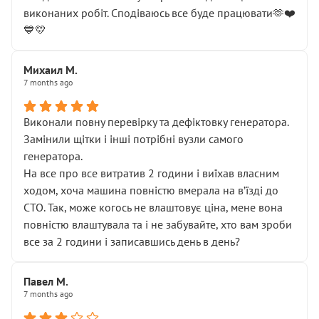
виконаних робіт. Сподіваюсь все буде працювати🫶❤️
💙💛
Михаил М.
7 months ago
Виконали повну перевірку та дефіктовку генератора.
Замінили щітки і інші потрібні вузли самого
генератора.
На все про все витратив 2 години і виїхав власним
ходом, хоча машина повністю вмерала на вʼїзді до
СТО. Так, може когось не влаштовує ціна, мене вона
повністю влаштувала та і не забувайте, хто вам зроби
все за 2 години і записавшись день в день?
Павел М.
7 months ago