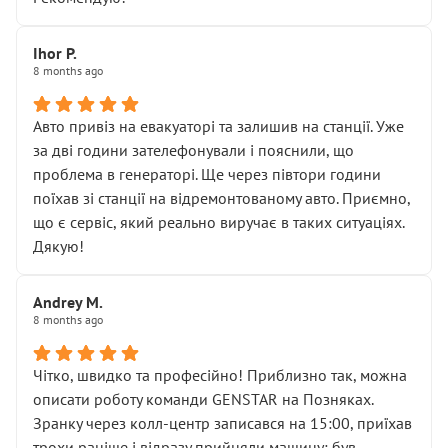
залишився таким самим, як і був. Тобто оплачена
“діагностика гальм” фактично нічого не дала.
Далі ситуація тільки погіршилась:
Ihor P.
8 months ago
• сказали, що тепер “потрібно знімати колеса”
• що біля авто стояти вже не можна
• почали озвучувати купу додаткових робіт без
Авто привіз на евакуаторі та залишив на станції. Уже
чіткого пояснення
за дві години зателефонували і пояснили, що
( ну все зняли та доробили) дякую!
проблема в генераторі. Ще через півтори години
Окремий момент, який виглядає абсурдно:
поїхав зі станції на відремонтованому авто. Приємно,
мені заявили, що бачок гальмівної рідини потрібно
що є сервіс, який реально виручає в таких ситуаціях.
міняти разом із головним гальмівним циліндром у
Дякую!
зборі.
Для людини, яка хоча б трохи розуміється на техніці,
Andrey M.
це звучить як мінімум непрофесійно, а як максимум —
8 months ago
спроба продати дорогий вузол замість елементарних
ущільнювачів.
Чітко, швидко та професійно! Приблизно так, можна
Що прикро — це не перший мій візит. Раніше міняв у
описати роботу команди GENSTAR на Позняках.
вас стартер, і тоді сервіс наче справив хороше
Зранку через колл-центр записався на 15:00, приїхав
враження. Але згодом знайшов декілька гайок під
трохи раніше і відразу прийняли машину: був