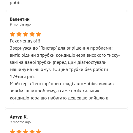
робіт.
Валентин
9 months ago
Рекомендую!!!
Звернувся до "Генстар" для вирішення проблеми:
витік рідини з трубки кондиціонера високого тиску-
заміна даної трубки (перед цим діагностували
машину на іншому СТО,ціна трубки без роботи
12+тис.грн).
Майстер з "Генстар" при огляді автомобіля виявив
зовсім іншу проблему,а саме потік сальник
кондиціонера що набагато дешевше вийшло в
підсумку.
Дуже дякую за швидкий і професійний ремонт!
Артур К.
9 months ago