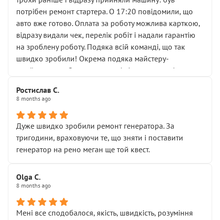
лобовим склом. Мені пояснили, що це “старі гайки, які
потрібен ремонт стартера. О 17:20 повідомили, що
відкручували”, і попросили не хвилюватися. ( надіюсь
авто вже готово. Оплата за роботу можлива карткою,
новий власник, не застяг в полі))
відразу видали чек, перелік робіт і надали гарантію
Але після нинішнього візиту такі дрібниці вже не
на зроблену роботу. Подяка всій команді, що так
здаються дрібницями.
швидко зробили! Окрема подяка майстеру-
Я — клієнт, який працює на довірі, і саме її цей сервіс
приймальнику Олександру: всі чітко та по суті.
серйозно підірвав.
Молодці! Однозначно буду радити своїм знайомим
Хотілося б більше:
Ростислав С.
звертатися до цього автосервісу.
8 months ago
• належної уваги до авто
• прозорості в роботах і рахунках
• реальної діагностики, а не формального
Дуже швидко зробили ремонт генератора. За
“подивились і поїхав”
тригодини, враховуючи те, що зняти і поставити
На жаль, складається враження, що сервіс працює не
генератор на рено меган ще той квест.
на якість, а “аби швидше і дорожче”. Саме це і псує
загальне враження та бажання повертатися.
Olga С.
Стосовно комунікації - все добре
8 months ago
Мені все сподобалося, якість, швидкість, розуміння