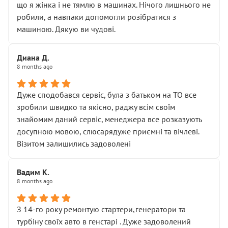
що я жінка і не тямлю в машинах. Нічого лишнього не
робили, а навпаки допомогли розібратися з
машиною. Дякую ви чудові.
Диана Д.
8 months ago
Дуже сподобався сервіс, була з батьком на ТО все
зробили швидко та якісно, раджу всім своїм
знайомим даний сервіс, менеджера все розказують
досупною мовою, слюсарядуже приємні та вічлеві.
Візитом залишились задоволені
Вадим К.
8 months ago
З 14-го року ремонтую стартери,генератори та
турбіну своїх авто в генстарі . Дуже задоволений