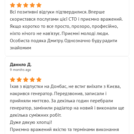
Всі позитивні відгуки підтвердилися. Вперше
скористався послугами цієї СТО і приємно вражений.
Якщо коротко то все просто, прозоро, професійно,
ніхто нічого не нав'язує. Приємні молоді люди.
Особиста подяка Дмитру. Однозначно буду радити
знайомим
Данило Д.
9 months ago
Їхав з відпустки на Донбас, не встиг виїхати з Києва,
накрився генератор. Передзвонив, записали і
прийняли миттєво. За декілька годин перебрали
генератор, замінили радіатор на новий і виконали ще
декілька суміжних робіт.
Дуже дякую хлопці!
Приємно вражений якістю та термінами виконання