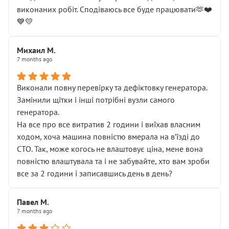
виконаних робіт. Сподіваюсь все буде працювати🫶❤️
💙💛
Михаил М.
7 months ago
Виконали повну перевірку та дефіктовку генератора.
Замінили щітки і інші потрібні вузли самого
генератора.
На все про все витратив 2 години і виїхав власним
ходом, хоча машина повністю вмерала на вʼїзді до
СТО. Так, може когось не влаштовує ціна, мене вона
повністю влаштувала та і не забувайте, хто вам зроби
все за 2 години і записавшись день в день?
Павел М.
7 months ago