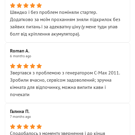
Швидко і без проблем поміняли стартер.
Додатково за моїм проханням зняли підкрилок без
зайвих питань і за адекватну ціну (у мене туди упав
болт від кріплення акумулятора).
Roman A.
6 months ago
Звертався з проблемою з генератором C-Max 2011.
Зробили вчасно, сервісом задоволений; зручна
кімната для відпочинку, можна випити кави і
почекати
Галина П.
7 months ago
Сподобалось з моменту звернення і до кінця