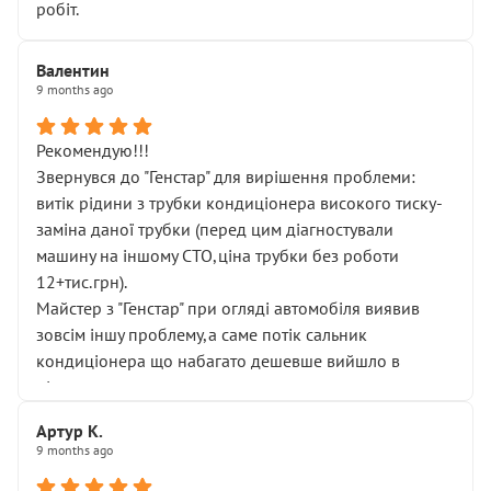
робіт.
Валентин
9 months ago
Рекомендую!!!
Звернувся до "Генстар" для вирішення проблеми:
витік рідини з трубки кондиціонера високого тиску-
заміна даної трубки (перед цим діагностували
машину на іншому СТО,ціна трубки без роботи
12+тис.грн).
Майстер з "Генстар" при огляді автомобіля виявив
зовсім іншу проблему,а саме потік сальник
кондиціонера що набагато дешевше вийшло в
підсумку.
Дуже дякую за швидкий і професійний ремонт!
Артур К.
9 months ago