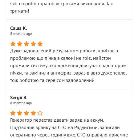
якістю робіт,гарантією,сроками виконання. Так
тримати!
Саша К.
8 months ago
Дуже задоволений результатом роботи, приїхав з
проблемою що пічка в салоні не гріє, майстри
промили систему охолодження двигуна з радіатором
пічки, та замінили антифриз, зараз в авто дуже тепло,
тож роботою та сервісом задоволений
Sergii B.
8 months ago
Генератор перестав давати заряд на аккум.
Подзвонив зранку на СТО на Радунській, записали
оперативно через годину вже. СТО справило приємне