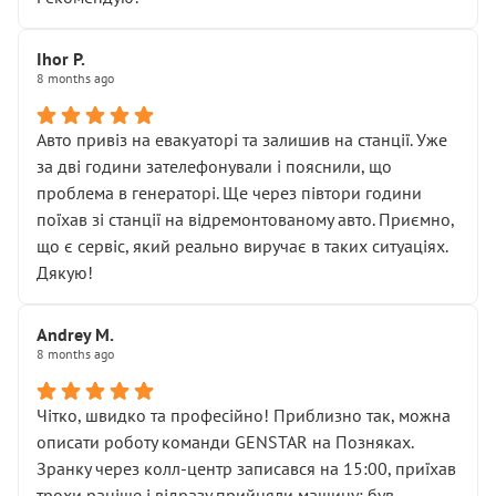
залишився таким самим, як і був. Тобто оплачена
“діагностика гальм” фактично нічого не дала.
Далі ситуація тільки погіршилась:
Ihor P.
8 months ago
• сказали, що тепер “потрібно знімати колеса”
• що біля авто стояти вже не можна
• почали озвучувати купу додаткових робіт без
Авто привіз на евакуаторі та залишив на станції. Уже
чіткого пояснення
за дві години зателефонували і пояснили, що
( ну все зняли та доробили) дякую!
проблема в генераторі. Ще через півтори години
Окремий момент, який виглядає абсурдно:
поїхав зі станції на відремонтованому авто. Приємно,
мені заявили, що бачок гальмівної рідини потрібно
що є сервіс, який реально виручає в таких ситуаціях.
міняти разом із головним гальмівним циліндром у
Дякую!
зборі.
Для людини, яка хоча б трохи розуміється на техніці,
Andrey M.
це звучить як мінімум непрофесійно, а як максимум —
8 months ago
спроба продати дорогий вузол замість елементарних
ущільнювачів.
Чітко, швидко та професійно! Приблизно так, можна
Що прикро — це не перший мій візит. Раніше міняв у
описати роботу команди GENSTAR на Позняках.
вас стартер, і тоді сервіс наче справив хороше
Зранку через колл-центр записався на 15:00, приїхав
враження. Але згодом знайшов декілька гайок під
трохи раніше і відразу прийняли машину: був