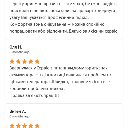
сервісу приємно вразила — все чітко, без «розводів»,
пояснили стан авто, показали, на що варто звернути
увагу. Відчувається професійний підхід.
Комфортна зона очікування — можна спокійно
попрацювати або відпочити. Дякую за якісний сервіс!
Оля Н.
6 months ago
Звернулася у Сервіс з питанням,чому горить знак
акумулятора.На діагностиці виявилася проблема з
щітками генератора .Швидко,і головне якісно все
зробили,проблема зникла .
Подяка за якість праці!!!
Виген А.
6 months ago