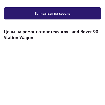
Записаться на сервис
Цены на ремонт отопителя для Land Rover 90
Station Wagon
Услуга
Цена
Автономный отопитель
Бесплатный расчет цены установки
Безкоштовно
автономного отопителя
Установка воздушного автономного
8000
грн
отопителя