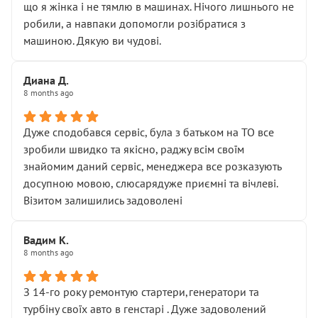
що я жінка і не тямлю в машинах. Нічого лишнього не
робили, а навпаки допомогли розібратися з
машиною. Дякую ви чудові.
Диана Д.
8 months ago
Дуже сподобався сервіс, була з батьком на ТО все
зробили швидко та якісно, раджу всім своїм
знайомим даний сервіс, менеджера все розказують
досупною мовою, слюсарядуже приємні та вічлеві.
Візитом залишились задоволені
Вадим К.
8 months ago
З 14-го року ремонтую стартери,генератори та
турбіну своїх авто в генстарі . Дуже задоволений