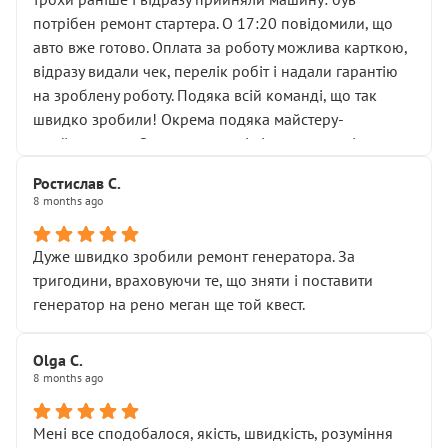
лобовим склом. Мені пояснили, що це “старі гайки, які
потрібен ремонт стартера. О 17:20 повідомили, що
відкручували”, і попросили не хвилюватися. ( надіюсь
авто вже готово. Оплата за роботу можлива карткою,
новий власник, не застяг в полі))
відразу видали чек, перелік робіт і надали гарантію
Але після нинішнього візиту такі дрібниці вже не
на зроблену роботу. Подяка всій команді, що так
здаються дрібницями.
швидко зробили! Окрема подяка майстеру-
Я — клієнт, який працює на довірі, і саме її цей сервіс
приймальнику Олександру: всі чітко та по суті.
серйозно підірвав.
Молодці! Однозначно буду радити своїм знайомим
Хотілося б більше:
Ростислав С.
звертатися до цього автосервісу.
8 months ago
• належної уваги до авто
• прозорості в роботах і рахунках
• реальної діагностики, а не формального
Дуже швидко зробили ремонт генератора. За
“подивились і поїхав”
тригодини, враховуючи те, що зняти і поставити
На жаль, складається враження, що сервіс працює не
генератор на рено меган ще той квест.
на якість, а “аби швидше і дорожче”. Саме це і псує
загальне враження та бажання повертатися.
Olga С.
Стосовно комунікації - все добре
8 months ago
Мені все сподобалося, якість, швидкість, розуміння