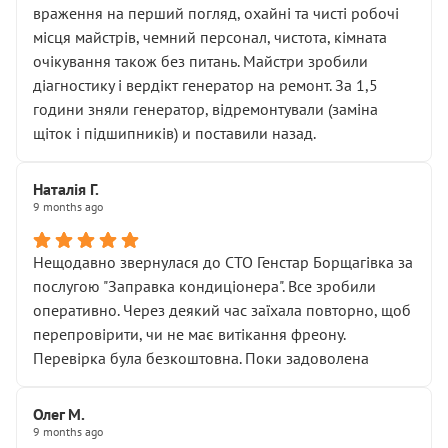
враження на перший погляд, охайні та чисті робочі
місця майстрів, чемний персонал, чистота, кімната
очікування також без питань. Майстри зробили
діагностику і вердікт генератор на ремонт. За 1,5
години зняли генератор, відремонтували (заміна
щіток і підшипників) и поставили назад.
Наталія Г.
9 months ago
Нещодавно звернулася до СТО Генстар Борщагівка за
послугою "Заправка кондиціонера". Все зробили
оперативно. Через деякий час заїхала повторно, щоб
перепровірити, чи не має витікання фреону.
Перевірка була безкоштовна. Поки задоволена
Олег М.
9 months ago