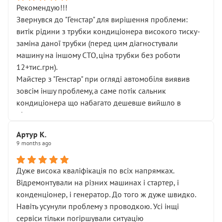
Рекомендую!!!
Звернувся до "Генстар" для вирішення проблеми:
витік рідини з трубки кондиціонера високого тиску-
заміна даної трубки (перед цим діагностували
машину на іншому СТО,ціна трубки без роботи
12+тис.грн).
Майстер з "Генстар" при огляді автомобіля виявив
зовсім іншу проблему,а саме потік сальник
кондиціонера що набагато дешевше вийшло в
підсумку.
Дуже дякую за швидкий і професійний ремонт!
Артур К.
9 months ago
Дуже висока кваліфікація по всіх напрямках.
Відремонтували на різних машинах і стартер, і
конденціонер, і генератор. До того ж дуже швидко.
Навіть усунули проблему з проводкою. Усі інщі
сервіси тільки погіршували ситуацію