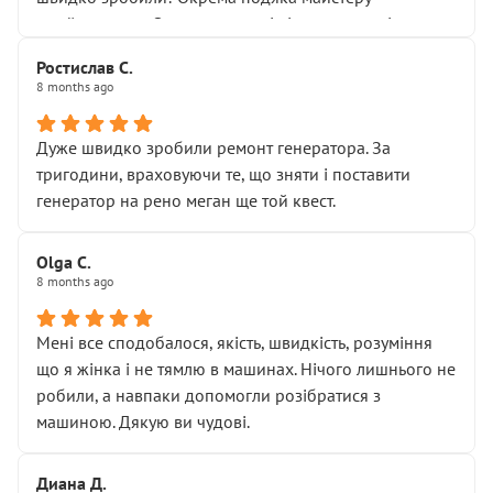
Я — клієнт, який працює на довірі, і саме її цей сервіс
приймальнику Олександру: всі чітко та по суті.
серйозно підірвав.
Молодці! Однозначно буду радити своїм знайомим
Хотілося б більше:
Ростислав С.
звертатися до цього автосервісу.
8 months ago
• належної уваги до авто
• прозорості в роботах і рахунках
• реальної діагностики, а не формального
Дуже швидко зробили ремонт генератора. За
“подивились і поїхав”
тригодини, враховуючи те, що зняти і поставити
На жаль, складається враження, що сервіс працює не
генератор на рено меган ще той квест.
на якість, а “аби швидше і дорожче”. Саме це і псує
загальне враження та бажання повертатися.
Olga С.
Стосовно комунікації - все добре
8 months ago
Мені все сподобалося, якість, швидкість, розуміння
що я жінка і не тямлю в машинах. Нічого лишнього не
робили, а навпаки допомогли розібратися з
машиною. Дякую ви чудові.
Диана Д.