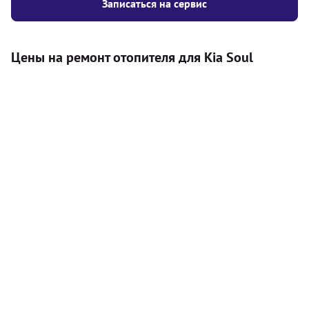
Записаться на сервис
Цены на ремонт отопителя для Kia Soul
Услуга
Цена
Автономный отопитель
Бесплатный расчет цены установки
Безкоштовно
автономного отопителя
Установка воздушного автономного
8000
грн
отопителя
Установка жидкостного
10000
грн
автономного отопителя