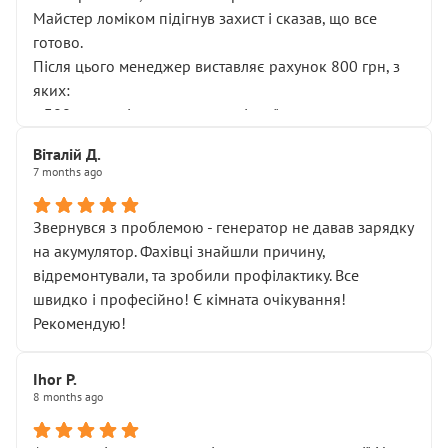
Майстер ломіком підігнув захист і сказав, що все
готово.
Після цього менеджер виставляє рахунок 800 грн, з
яких:
• 300 грн — діагностика гальмівної системи
• 500 грн — діагностика ходової, яку я НЕ замовляв і
Віталій Д.
НЕ погоджував
7 months ago
Я оплатив, але одразу звернув увагу, що це нав’язана
послуга. Тим більше, я був поруч і жодної реальної
Звернувся з проблемою - генератор не давав зарядку
діагностики ходової не проводилось. Після
на акумулятор. Фахівці знайшли причину,
зауваження гроші за цю “послугу” повернули, що
відремонтували, та зробили профілактику. Все
лише підтвердило мою правоту.
швидко і професійно! Є кімната очікування!
Але головне — я виїжджаю з боксу, і скрип у гальмах
Рекомендую!
залишився таким самим, як і був. Тобто оплачена
“діагностика гальм” фактично нічого не дала.
Далі ситуація тільки погіршилась:
Ihor P.
8 months ago
• сказали, що тепер “потрібно знімати колеса”
• що біля авто стояти вже не можна