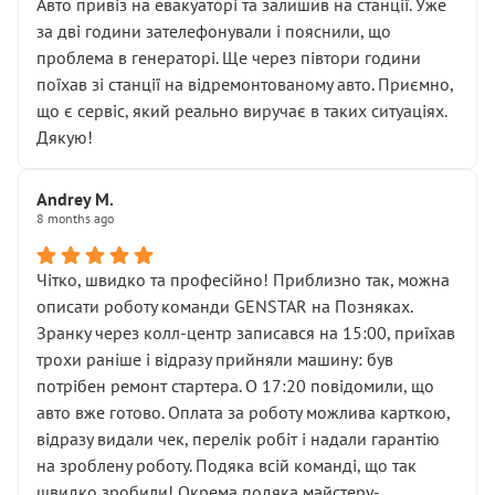
• почали озвучувати купу додаткових робіт без
Авто привіз на евакуаторі та залишив на станції. Уже
чіткого пояснення
за дві години зателефонували і пояснили, що
( ну все зняли та доробили) дякую!
проблема в генераторі. Ще через півтори години
Окремий момент, який виглядає абсурдно:
поїхав зі станції на відремонтованому авто. Приємно,
мені заявили, що бачок гальмівної рідини потрібно
що є сервіс, який реально виручає в таких ситуаціях.
міняти разом із головним гальмівним циліндром у
Дякую!
зборі.
Для людини, яка хоча б трохи розуміється на техніці,
Andrey M.
це звучить як мінімум непрофесійно, а як максимум —
8 months ago
спроба продати дорогий вузол замість елементарних
ущільнювачів.
Чітко, швидко та професійно! Приблизно так, можна
Що прикро — це не перший мій візит. Раніше міняв у
описати роботу команди GENSTAR на Позняках.
вас стартер, і тоді сервіс наче справив хороше
Зранку через колл-центр записався на 15:00, приїхав
враження. Але згодом знайшов декілька гайок під
трохи раніше і відразу прийняли машину: був
лобовим склом. Мені пояснили, що це “старі гайки, які
потрібен ремонт стартера. О 17:20 повідомили, що
відкручували”, і попросили не хвилюватися. ( надіюсь
авто вже готово. Оплата за роботу можлива карткою,
новий власник, не застяг в полі))
відразу видали чек, перелік робіт і надали гарантію
Але після нинішнього візиту такі дрібниці вже не
на зроблену роботу. Подяка всій команді, що так
здаються дрібницями.
швидко зробили! Окрема подяка майстеру-