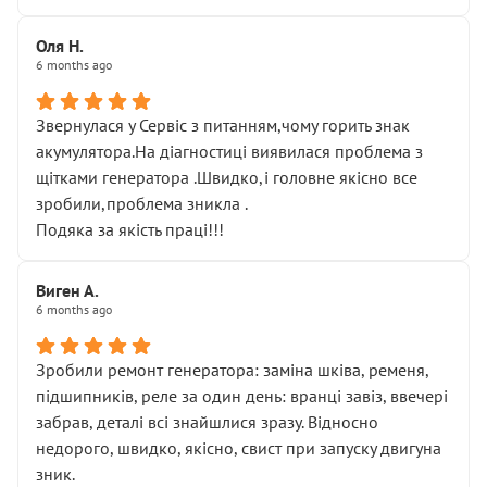
Оля Н.
6 months ago
Звернулася у Сервіс з питанням,чому горить знак
акумулятора.На діагностиці виявилася проблема з
щітками генератора .Швидко,і головне якісно все
зробили,проблема зникла .
Подяка за якість праці!!!
Виген А.
6 months ago
Зробили ремонт генератора: заміна шківа, ременя,
підшипників, реле за один день: вранці завіз, ввечері
забрав, деталі всі знайшлися зразу. Відносно
недорого, швидко, якісно, свист при запуску двигуна
зник.