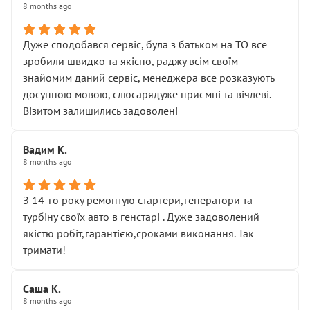
8 months ago
Дуже сподобався сервіс, була з батьком на ТО все
зробили швидко та якісно, раджу всім своїм
знайомим даний сервіс, менеджера все розказують
досупною мовою, слюсарядуже приємні та вічлеві.
Візитом залишились задоволені
Вадим К.
8 months ago
З 14-го року ремонтую стартери,генератори та
турбіну своїх авто в генстарі . Дуже задоволений
якістю робіт,гарантією,сроками виконання. Так
тримати!
Саша К.
8 months ago