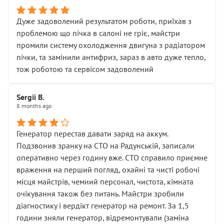
Дуже задоволений результатом роботи, приїхав з
проблемою що пічка в салоні не гріє, майстри
промили систему охолодження двигуна з радіатором
пічки, та замінили антифриз, зараз в авто дуже тепло,
тож роботою та сервісом задоволений
Sergii B.
8 months ago
Генератор перестав давати заряд на аккум.
Подзвонив зранку на СТО на Радунській, записали
оперативно через годину вже. СТО справило приємне
враження на перший погляд, охайні та чисті робочі
місця майстрів, чемний персонал, чистота, кімната
очікування також без питань. Майстри зробили
діагностику і вердікт генератор на ремонт. За 1,5
години зняли генератор, відремонтували (заміна