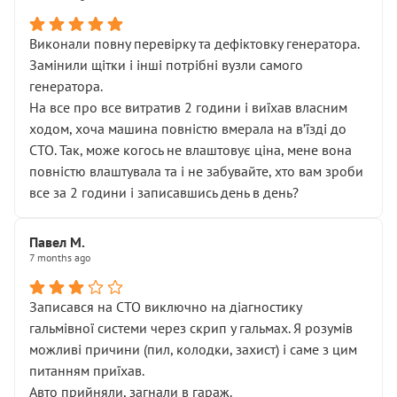
Виконали повну перевірку та дефіктовку генератора.
Замінили щітки і інші потрібні вузли самого
генератора.
На все про все витратив 2 години і виїхав власним
ходом, хоча машина повністю вмерала на вʼїзді до
СТО. Так, може когось не влаштовує ціна, мене вона
повністю влаштувала та і не забувайте, хто вам зроби
все за 2 години і записавшись день в день?
Павел М.
7 months ago
Записався на СТО виключно на діагностику
гальмівної системи через скрип у гальмах. Я розумів
можливі причини (пил, колодки, захист) і саме з цим
питанням приїхав.
Авто прийняли, загнали в гараж.