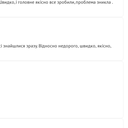
.Швидко,і головне якісно все зробили,проблема зникла .
сі знайшлися зразу. Відносно недорого, швидко, якісно,