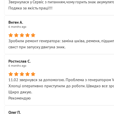
Звернулася у Сервіс з питанням,чому горить знак акумуля
Подяка за якість праці!!!
Виген А.
6 months ago
Зробили ремонт генератора: заміна шківа, ременя, підшипни
свист при запуску двигуна зник.
Ростислав С.
6 months ago
11.02 звернувся за допомогою. Проблема з генератором 
Хлопці оперативно приступили до роботи. Швидко все зро
Щиро дякую.
Рекомендую
Олег П.