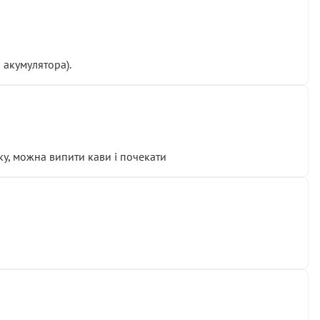
 акумулятора).
у, можна випити кави і почекати