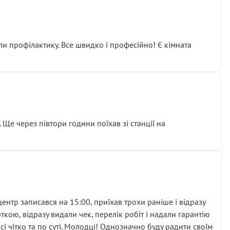
ли профілактику. Все швидко і професійно! Є кімната
ати дорогий вузол замість елементарних ущільнювачів.
м знайшов декілька гайок під лобовим склом. Мені
 Ще через півтори години поїхав зі станції на
ня та бажання повертатися.
нтр записався на 15:00, приїхав трохи раніше і відразу
кою, відразу видали чек, перелік робіт і надали гарантію
 чітко та по суті. Молодці! Однозначно буду радити своїм