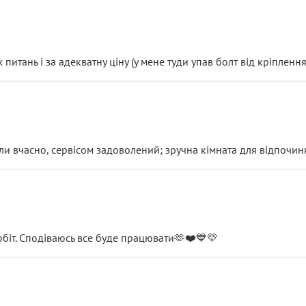
итань і за адекватну ціну (у мене туди упав болт від кріплення
и вчасно, сервісом задоволений; зручна кімната для відпочинк
обіт. Сподіваюсь все буде працювати🫶❤️💙💛