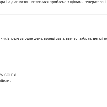
тора.На діагностиці виявилася проблема з щітками генератора 
ків, реле за один день: вранці завіз, ввечері забрав, деталі в
VW GOLF 6.
били .