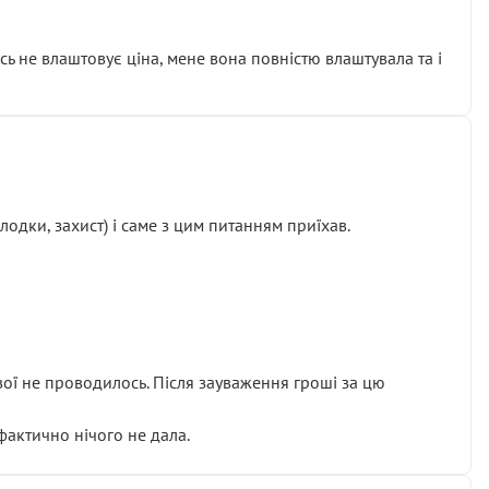
сь не влаштовує ціна, мене вона повністю влаштувала та і
одки, захист) і саме з цим питанням приїхав.
ової не проводилось. Після зауваження гроші за цю
 фактично нічого не дала.