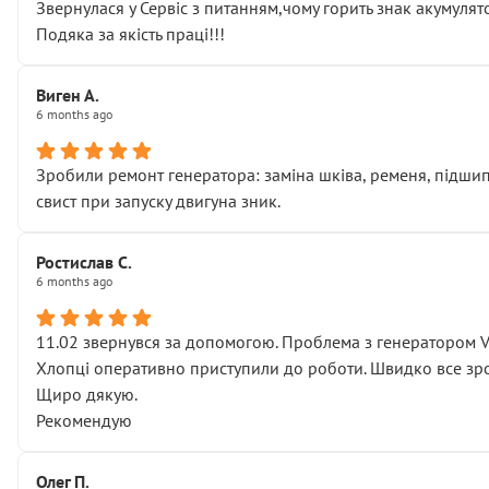
Звернулася у Сервіс з питанням,чому горить знак акумуля
Подяка за якість праці!!!
Виген А.
6 months ago
Зробили ремонт генератора: заміна шківа, ременя, підшипни
свист при запуску двигуна зник.
Ростислав С.
6 months ago
11.02 звернувся за допомогою. Проблема з генератором 
Хлопці оперативно приступили до роботи. Швидко все зро
Щиро дякую.
Рекомендую
Олег П.