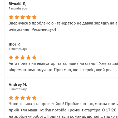
Віталій Д.
• що біля авто стояти вже не можна
7 months ago
• почали озвучувати купу додаткових робіт без чіткого п
( ну все зняли та доробили) дякую!
Звернувся з проблемою - генератор не давав зарядку на а
Окремий момент, який виглядає абсурдно:
очікування! Рекомендую!
мені заявили, що бачок гальмівної рідини потрібно міняти
Для людини, яка хоча б трохи розуміється на техніці, це 
Що прикро — це не перший мій візит. Раніше міняв у вас с
Ihor P.
8 months ago
пояснили, що це “старі гайки, які відкручували”, і попросил
Але після нинішнього візиту такі дрібниці вже не здаютьс
Я — клієнт, який працює на довірі, і саме її цей сервіс сер
Авто привіз на евакуаторі та залишив на станції. Уже за д
Хотілося б більше:
відремонтованому авто. Приємно, що є сервіс, який реальн
• належної уваги до авто
• прозорості в роботах і рахунках
Andrey M.
• реальної діагностики, а не формального “подивились і по
8 months ago
На жаль, складається враження, що сервіс працює не на як
Стосовно комунікації - все добре
Чітко, швидко та професійно! Приблизно так, можна описа
прийняли машину: був потрібен ремонт стартера. О 17:20 п
на зроблену роботу. Подяка всій команді, що так швидко 