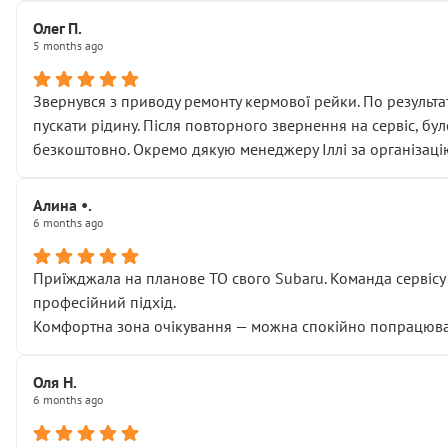
Олег П.
5 months ago
Звернувся з приводу ремонту кермової рейки. По результат
пускати рідину. Після повторного звернення на сервіс, бу
безкоштовно. Окремо дякую менеджеру Іллі за організаці
Алина •.
6 months ago
Приїжджала на планове ТО свого Subaru. Команда сервісу п
професійний підхід.
Комфортна зона очікування — можна спокійно попрацювати
Оля Н.
6 months ago