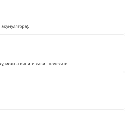
 акумулятора).
у, можна випити кави і почекати