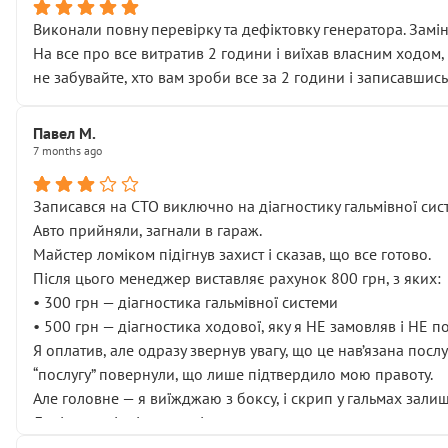
Виконали повну перевірку та дефіктовку генератора. Замін
На все про все витратив 2 години і виїхав власним ходом,
не забувайте, хто вам зроби все за 2 години і записавшись
Павел М.
7 months ago
Записався на СТО виключно на діагностику гальмівної сист
Авто прийняли, загнали в гараж.
Майстер ломіком підігнув захист і сказав, що все готово.
Після цього менеджер виставляє рахунок 800 грн, з яких:
• 300 грн — діагностика гальмівної системи
• 500 грн — діагностика ходової, яку я НЕ замовляв і НЕ 
Я оплатив, але одразу звернув увагу, що це нав’язана посл
“послугу” повернули, що лише підтвердило мою правоту.
Але головне — я виїжджаю з боксу, і скрип у гальмах залиш
Далі ситуація тільки погіршилась:
• сказали, що тепер “потрібно знімати колеса”