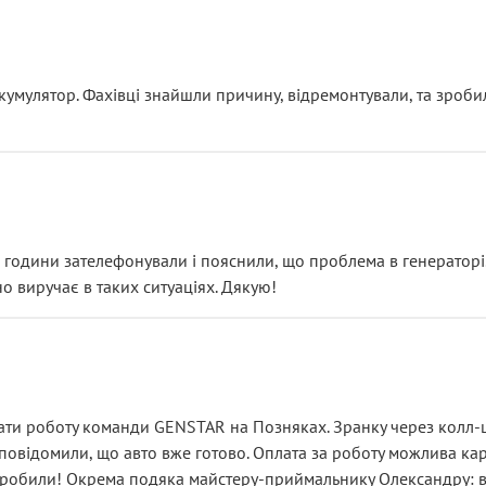
ояснення
кумулятор. Фахівці знайшли причину, відремонтували, та зроби
 разом із головним гальмівним циліндром у зборі.
звучить як мінімум непрофесійно, а як максимум — спроба прод
тартер, і тоді сервіс наче справив хороше враження. Але згодо
и не хвилюватися. ( надіюсь новий власник, не застяг в полі))
я дрібницями.
йозно підірвав.
ві години зателефонували і пояснили, що проблема в генераторі.
о виручає в таких ситуаціях. Дякую!
їхав”
ість, а “аби швидше і дорожче”. Саме це і псує загальне вражен
ти роботу команди GENSTAR на Позняках. Зранку через колл-це
овідомили, що авто вже готово. Оплата за роботу можлива карт
зробили! Окрема подяка майстеру-приймальнику Олександру: всі