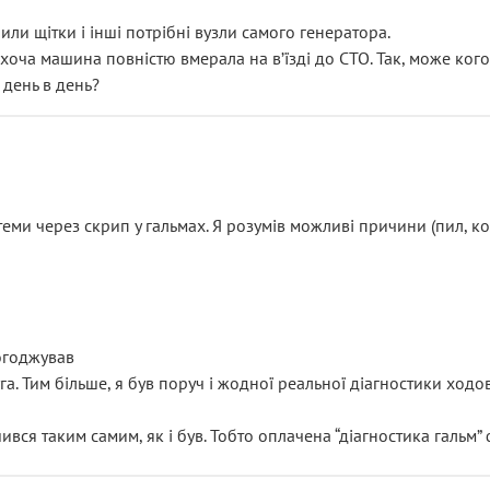
или щітки і інші потрібні вузли самого генератора.
 хоча машина повністю вмерала на вʼїзді до СТО. Так, може кого
 день в день?
еми через скрип у гальмах. Я розумів можливі причини (пил, кол
погоджував
уга. Тим більше, я був поруч і жодної реальної діагностики ход
ився таким самим, як і був. Тобто оплачена “діагностика гальм”