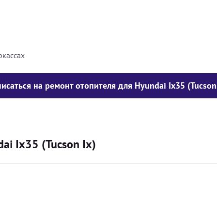
8000
грн
10000
грн
ркассах
писаться на ремонт отопителя для Hyundai Ix35 (Tucson 
i Ix35 (Tucson Ix)