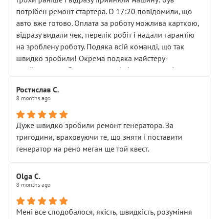
лобовим склом. Мені пояснили, що це “старі гайки, які
потрібен ремонт стартера. О 17:20 повідомили, що
відкручували”, і попросили не хвилюватися. ( надіюсь
авто вже готово. Оплата за роботу можлива карткою,
новий власник, не застяг в полі))
відразу видали чек, перелік робіт і надали гарантію
Але після нинішнього візиту такі дрібниці вже не
на зроблену роботу. Подяка всій команді, що так
здаються дрібницями.
швидко зробили! Окрема подяка майстеру-
Я — клієнт, який працює на довірі, і саме її цей сервіс
приймальнику Олександру: всі чітко та по суті.
серйозно підірвав.
Молодці! Однозначно буду радити своїм знайомим
Хотілося б більше:
Ростислав С.
звертатися до цього автосервісу.
8 months ago
• належної уваги до авто
• прозорості в роботах і рахунках
• реальної діагностики, а не формального
Дуже швидко зробили ремонт генератора. За
“подивились і поїхав”
тригодини, враховуючи те, що зняти і поставити
На жаль, складається враження, що сервіс працює не
генератор на рено меган ще той квест.
на якість, а “аби швидше і дорожче”. Саме це і псує
загальне враження та бажання повертатися.
Olga С.
Стосовно комунікації - все добре
8 months ago
Мені все сподобалося, якість, швидкість, розуміння