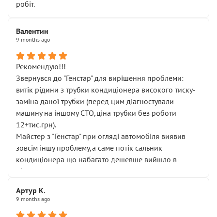
робіт.
Валентин
9 months ago
Рекомендую!!!
Звернувся до "Генстар" для вирішення проблеми:
витік рідини з трубки кондиціонера високого тиску-
заміна даної трубки (перед цим діагностували
машину на іншому СТО,ціна трубки без роботи
12+тис.грн).
Майстер з "Генстар" при огляді автомобіля виявив
зовсім іншу проблему,а саме потік сальник
кондиціонера що набагато дешевше вийшло в
підсумку.
Дуже дякую за швидкий і професійний ремонт!
Артур К.
9 months ago