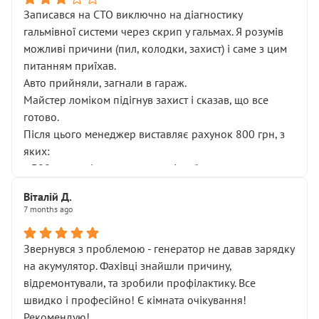
Записався на СТО виключно на діагностику
гальмівної системи через скрип у гальмах. Я розумів
можливі причини (пил, колодки, захист) і саме з цим
питанням приїхав.
Авто прийняли, загнали в гараж.
Майстер ломіком підігнув захист і сказав, що все
готово.
Після цього менеджер виставляє рахунок 800 грн, з
яких:
• 300 грн — діагностика гальмівної системи
• 500 грн — діагностика ходової, яку я НЕ замовляв і
Віталій Д.
НЕ погоджував
7 months ago
Я оплатив, але одразу звернув увагу, що це нав’язана
послуга. Тим більше, я був поруч і жодної реальної
Звернувся з проблемою - генератор не давав зарядку
діагностики ходової не проводилось. Після
на акумулятор. Фахівці знайшли причину,
зауваження гроші за цю “послугу” повернули, що
відремонтували, та зробили профілактику. Все
лише підтвердило мою правоту.
швидко і професійно! Є кімната очікування!
Але головне — я виїжджаю з боксу, і скрип у гальмах
Рекомендую!