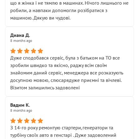
що я жінка і не тямлю в машинах. Нічого лишнього не
робили, а навпаки допомогли розібратися з
машиною. Дякую ви чудові.
Диана Д.
8 months ago
Дуже сподобався сервіс, була з батьком на ТО все
зробили швидко та якісно, раджу всім своїм
знайомим даний сервіс, менеджера все розказують
досупною мовою, слюсарядуже приємні та вічлеві.
Візитом залишились задоволені
Вадим К.
8 months ago
З 14-го року ремонтую стартери,генератори та
турбіну своїх авто в генстарі . Дуже задоволений