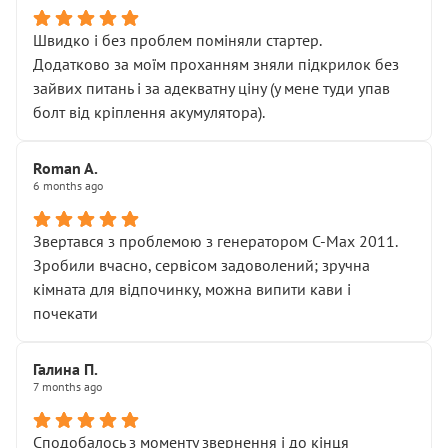
Швидко і без проблем поміняли стартер.
Додатково за моїм проханням зняли підкрилок без
зайвих питань і за адекватну ціну (у мене туди упав
болт від кріплення акумулятора).
Roman A.
6 months ago
Звертався з проблемою з генератором C-Max 2011.
Зробили вчасно, сервісом задоволений; зручна
кімната для відпочинку, можна випити кави і
почекати
Галина П.
7 months ago
Сподобалось з моменту звернення і до кінця