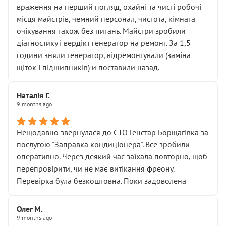
враження на перший погляд, охайні та чисті робочі
місця майстрів, чемний персонал, чистота, кімната
очікування також без питань. Майстри зробили
діагностику і вердікт генератор на ремонт. За 1,5
години зняли генератор, відремонтували (заміна
щіток і підшипників) и поставили назад.
Наталія Г.
9 months ago
Нещодавно звернулася до СТО Генстар Борщагівка за
послугою "Заправка кондиціонера". Все зробили
оперативно. Через деякий час заїхала повторно, щоб
перепровірити, чи не має витікання фреону.
Перевірка була безкоштовна. Поки задоволена
Олег М.
9 months ago