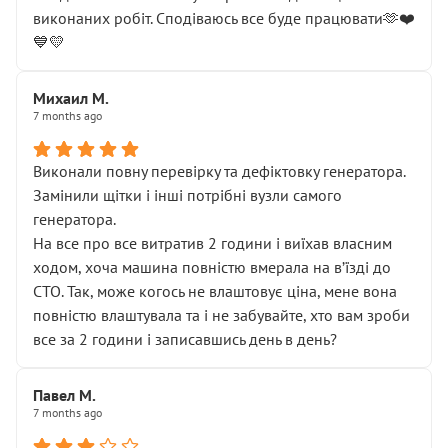
виконаних робіт. Сподіваюсь все буде працювати🫶❤️
💙💛
Михаил М.
7 months ago
Виконали повну перевірку та дефіктовку генератора.
Замінили щітки і інші потрібні вузли самого
генератора.
На все про все витратив 2 години і виїхав власним
ходом, хоча машина повністю вмерала на вʼїзді до
СТО. Так, може когось не влаштовує ціна, мене вона
повністю влаштувала та і не забувайте, хто вам зроби
все за 2 години і записавшись день в день?
Павел М.
7 months ago