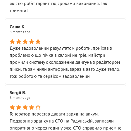
якістю робіт,гарантією,сроками виконання. Так
тримати!
Саша К.
8 months ago
Дуже задоволений результатом роботи, приїхав з
проблемою що пічка в салоні не гріє, майстри
промили систему охолодження двигуна з радіатором
пічки, та замінили антифриз, зараз в авто дуже тепло,
тож роботою та сервісом задоволений
Sergii B.
8 months ago
Генератор перестав давати заряд на аккум.
Подзвонив зранку на СТО на Радунській, записали
оперативно через годину вже. СТО справило приємне