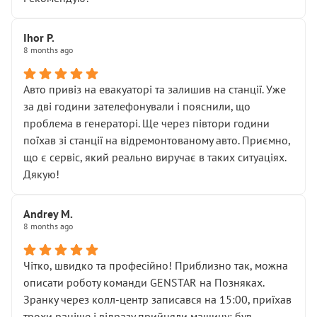
залишився таким самим, як і був. Тобто оплачена
“діагностика гальм” фактично нічого не дала.
Далі ситуація тільки погіршилась:
Ihor P.
8 months ago
• сказали, що тепер “потрібно знімати колеса”
• що біля авто стояти вже не можна
• почали озвучувати купу додаткових робіт без
Авто привіз на евакуаторі та залишив на станції. Уже
чіткого пояснення
за дві години зателефонували і пояснили, що
( ну все зняли та доробили) дякую!
проблема в генераторі. Ще через півтори години
Окремий момент, який виглядає абсурдно:
поїхав зі станції на відремонтованому авто. Приємно,
мені заявили, що бачок гальмівної рідини потрібно
що є сервіс, який реально виручає в таких ситуаціях.
міняти разом із головним гальмівним циліндром у
Дякую!
зборі.
Для людини, яка хоча б трохи розуміється на техніці,
Andrey M.
це звучить як мінімум непрофесійно, а як максимум —
8 months ago
спроба продати дорогий вузол замість елементарних
ущільнювачів.
Чітко, швидко та професійно! Приблизно так, можна
Що прикро — це не перший мій візит. Раніше міняв у
описати роботу команди GENSTAR на Позняках.
вас стартер, і тоді сервіс наче справив хороше
Зранку через колл-центр записався на 15:00, приїхав
враження. Але згодом знайшов декілька гайок під
трохи раніше і відразу прийняли машину: був