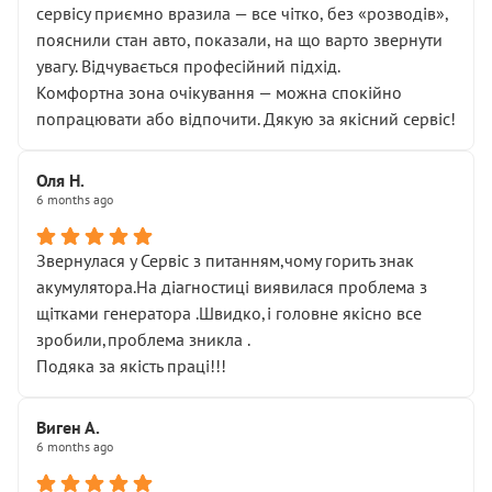
сервісу приємно вразила — все чітко, без «розводів»,
пояснили стан авто, показали, на що варто звернути
увагу. Відчувається професійний підхід.
Комфортна зона очікування — можна спокійно
попрацювати або відпочити. Дякую за якісний сервіс!
Оля Н.
6 months ago
Звернулася у Сервіс з питанням,чому горить знак
акумулятора.На діагностиці виявилася проблема з
щітками генератора .Швидко,і головне якісно все
зробили,проблема зникла .
Подяка за якість праці!!!
Виген А.
6 months ago