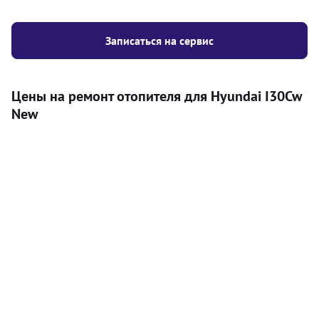
Записаться на сервис
Цены на ремонт отопителя для Hyundai I30Cw
New
Услуга
Цена
Автономный отопитель
Бесплатный расчет цены установки
Безкоштовно
автономного отопителя
Установка воздушного автономного
8000
грн
отопителя